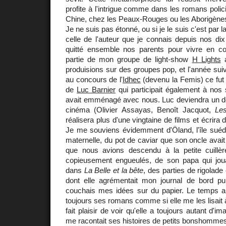
profite à l'intrigue comme dans les romans polic
Chine, chez les Peaux-Rouges ou les Aborigène
Je ne suis pas étonné, ou si je le suis c'est par l
celle de l'auteur que je connais depuis nos di
quitté ensemble nos parents pour vivre en c
partie de mon groupe de light-show
H Lights
a
produisions sur des groupes pop, et l'année suiv
au concours de l'
Idhec
(devenu la Femis) ce fut 
de
Luc Barnier
qui participait également à nos
avait emménagé avec nous. Luc deviendra un 
cinéma (Olivier Assayas, Benoît Jacquot,
Les
réalisera plus d'une vingtaine de films et écrir
Je me souviens évidemment d'Öland, l'île sué
maternelle, du pot de caviar que son oncle avai
que nous avions descendu à la petite cuillè
copieusement engueulés, de son papa qui jouai
dans
La Belle et la bête
, des parties de rigolade
dont elle agrémentait mon journal de bord pu
couchais mes idées sur du papier. Le temps a
toujours ses romans comme si elle me les lisait 
fait plaisir de voir qu'elle a toujours autant d'im
me racontait ses histoires de petits bonshommes 