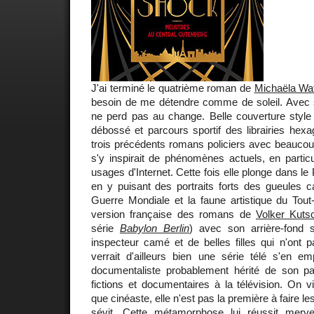
J'ai terminé le quatrième roman de
Michaëla Wa
besoin de me détendre comme de soleil. Avec so
ne perd pas au change. Belle couverture style 
débossé et parcours sportif des librairies hexa
trois précédents romans policiers avec beaucoup 
s'y inspirait de phénomènes actuels, en partic
usages d'Internet. Cette fois elle plonge dans le
en y puisant des portraits forts des gueules 
Guerre Mondiale et la faune artistique du Tout
version française des romans de
Volker Kuts
série
Babylon Berlin
) avec son arrière-fond s
inspecteur camé et de belles filles qui n'ont 
verrait d'ailleurs bien une série télé s'en em
documentaliste probablement hérité de son pa
fictions et documentaires à la télévision. On vi
que cinéaste, elle n'est pas la première à faire le
sévit. Cette métamorphose lui réussit merve