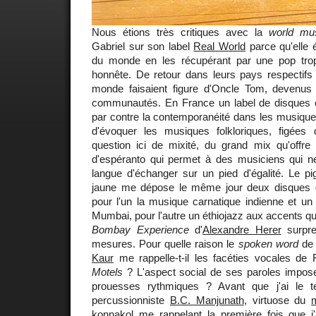
Nous étions très critiques avec la
world mu
Gabriel sur son label
Real World
parce qu'elle 
du monde en les récupérant par une pop trop
honnête. De retour dans leurs pays respectifs 
monde faisaient figure d'Oncle Tom, devenus
communautés. En France un label de disques 
par contre la contemporanéité dans les musiques 
d'évoquer les musiques folkloriques, figées
question ici de mixité, du grand mix qu'offre
d'espéranto qui permet à des musiciens qui 
langue d'échanger sur un pied d'égalité. Le p
jaune me dépose le même jour deux disques q
pour l'un la musique carnatique indienne et un
Mumbai, pour l'autre un éthiojazz aux accents qu
Bombay Experience
d'
Alexandre Herer
surpre
mesures. Pour quelle raison le
spoken word
de 
Kaur
me rappelle-t-il les facéties vocales d
Motels
? L'aspect social de ses paroles impose
prouesses rythmiques ? Avant que j'ai le 
percussionniste
B.C. Manjunath
, virtuose du
konnakol
me rappelant la première fois que j