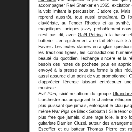
accompagner Ravi Shankar en 1969, excitation 
la voix imitant la percussion. J'adore ça. Mais
reprend aussitôt, tout aussi entraînant. Et l
claviériste, au Fender Rhodes et au synthé, d
magnifiques tuniques jazzy, probablement cous
n'est pas dit, avec
Gaël Petrina
à la basse e
batterie. L'enregistrement a en fait été réalisé à
Favrez. Les textes slamés en anglais questionne
les traditions figées, les contradictions humain
beauté du quotidien, l'échange sincère et la rés
besoin des notes de pochette pour en appréci
envoyé à la presse sous sa forme la plus rédui
aussi absurde d'un point de vue promotionnel.
d'apprécier l'énergie laissant entrécouter un
musicale.
Evil Plan
, sixième album du groupe
Ukandan
L'orchestre accompagnant le chanteur éthiopie
plus puissant que jamais, enfonçant le clou jusq
même
War Pigs
de Black Sabbath ! Si le ténor 
plus free que jamais, d'une rage folle, le trio 
guitariste
Damien Cluzel
, auteur des arrangemen
Escoffier
et du batteur Thomas Pierre est ro