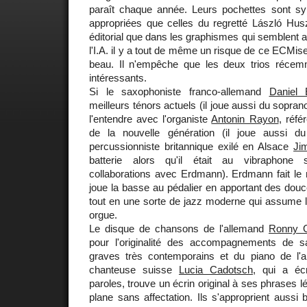
paraît chaque année. Leurs pochettes sont s
appropriées que celles du regretté László Husz
éditorial que dans les graphismes qui semblent a
l'I.A. il y a tout de même un risque de ce ECMiser
beau. Il n'empêche que les deux trios récem
intéressants.
Si le saxophoniste franco-allemand
Daniel
meilleurs ténors actuels (il joue aussi du soprano
l'entendre avec l'organiste
Antonin Rayon
, réf
de la nouvelle génération (il joue aussi 
percussionniste britannique exilé en Alsace
Ji
batterie alors qu'il était au vibraphone
collaborations avec Erdmann). Erdmann fait le 
joue la basse au pédalier en apportant des douc
tout en une sorte de jazz moderne qui assume l
orgue.
Le disque de chansons de l'allemand
Ronny 
pour l'originalité des accompagnements de s
graves très contemporains et du piano de l'
chanteuse suisse
Lucia Cadotsch
, qui a éc
paroles, trouve un écrin original à ses phrases 
plane sans affectation. Ils s'approprient aussi 