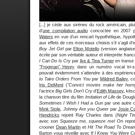
[...] je cède aux sirènes du rock américain, plutô
d'
une compilation audio
concoctée en 2007 pa
Waters
en vue d'un rencart hypothétique, hypot
aux effets de ces morceaux choisis s'il s'agit d'
Boy Jet Girl
par
Elton Motello
(version anglais
écrite par son véritable auteur et interprète fra
I Can Do Is Cry
par
Ike & Tina Turner
en transe
"Frogman" Henry
dans un numéro vocal tri-s
pouvait évidemment s'attendre à des expérienc
to Take Orders From You
par
Mildred Bailey
, c
Iris DeMent
(
"Convict movies make her horny
l'actrice
Big Girls Don't Cry
d'
Edith Massey
, kit
la chanson titre du film
Imitation of Life
de Dougla
Sometimes I Wish I Had a Gun
par une autre d
Mink Stole
,
Johnny Are you Queer
par
Josie Co
Hendricks
rejoint Ray Charles dans
(Night Ti
avec son
Squeeze me, squeeze me!
On repren
crooner
Dean Martin
et
Hit The Road To Drea
Barton
vous réveille avec
If I Knew You Were Co