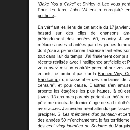
“Bake You a Cake”
et
Shirley & Lee
vous ach
Pour les fans, John Waters a enregistré 
pochette
...
En vérifiant les liens de cet article du 17 janvie
hasard sur des clips de chansons améri
prétendument des années 60, country & wes
mélodies roses chantées par des jeunes femme
dont j'ose à peine donner l'adresse tant elles so
tout dans l'air du temps. J'ai finalement compris 
récents réalisés avec l'intelligence artificielle e
vous avez mis un contrôle parental sur vos or
enfants ne tombent pas sur la
Banned Vinyl Col
Bandcamp
) qui rassemble des centaines de vi
censure", et pour cause. D'autres s'en amus
arpente les étagères les plus hautes, là où e
j'avais 13 ans mes parents partant au théâtre e
père me montra le dernier étage de sa bibliothèq
avoir accès. J'ai évidemment attendu que l'ascen
précipiter. Si
Les mémoires d'un pantalon
et cer
des années 50 m'enchantèrent, je fus terriblemen
des
cent vingt journées de Sodome
du Marqui