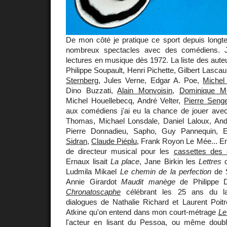
De mon côté je pratique ce sport depuis longt
nombreux spectacles avec des comédiens. 
lectures en musique dès 1972. La liste des auteu
Philippe Soupault, Henri Pichette, Gilbert Lascau
Sternberg
, Jules Verne, Edgar A. Poe,
Michel
Dino Buzzati,
Alain Monvoisin
,
Dominique M
Michel Houellebecq, André Velter,
Pierre Seng
aux comédiens j'ai eu la chance de jouer avec 
Thomas, Michael Lonsdale, Daniel Laloux, Andr
Pierre Donnadieu, Sapho, Guy Pannequin, E
Sidran
,
Claude Piéplu
, Frank Royon Le Mée... En
de directeur musical pour les
cassettes des 
Ernaux lisait
La place
, Jane Birkin les
Lettres
d
Ludmila Mikael
Le chemin de la perfection
de S
Annie Girardot
Maudit manège
de Philippe D
Chronatoscaphe
célébrant les 25 ans du lab
dialogues de Nathalie Richard et Laurent Poitr
Atkine qu'on entend dans mon court-métrage
Le
l'acteur en lisant du Pessoa, ou même doubl