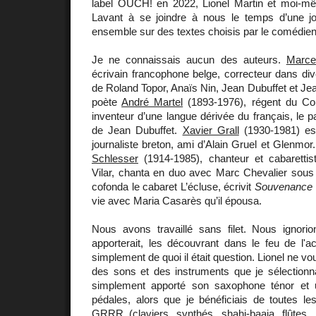
label OUCH! en 2022, Lionel Martin et moi-m
Lavant à se joindre à nous le temps d’une j
ensemble sur des textes choisis par le comédien
Je ne connaissais aucun des auteurs.
Marce
écrivain francophone belge, correcteur dans dive
de Roland Topor, Anaïs Nin, Jean Dubuffet et Jea
poète
André Martel
(1893-1976), régent du Col
inventeur d’une langue dérivée du français, le par
de Jean Dubuffet.
Xavier Grall
(1930-1981) est
journaliste breton, ami d’Alain Gruel et Glenmor.
Schlesser
(1914-1985), chanteur et cabarettist
Vilar, chanta en duo avec Marc Chevalier sous
cofonda le cabaret L’écluse, écrivit
Souvenance
vie avec Maria Casarès qu’il épousa.
Nous avons travaillé sans filet. Nous ignori
apporterait, les découvrant dans le feu de l'a
simplement de quoi il était question. Lionel ne vou
des sons et des instruments que je sélectionnai
simplement apporté son saxophone ténor et u
pédales, alors que je bénéficiais de toutes le
GRRR (claviers, synthés, shahi-baaja, flûtes,