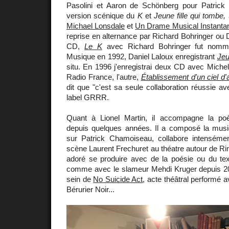
Pasolini et Aaron de Schönberg pour Patrick
version scénique du
K
et
Jeune fille qui tombe,
Michael Lonsdale
et
Un Drame Musical Instanta
reprise en alternance par Richard Bohringer ou D
CD,
Le K
avec Richard Bohringer fut nommé
Musique en 1992, Daniel Laloux enregistrant
Jeun
situ. En 1996 j'enregistrai deux CD avec Michel
Radio France, l'autre,
Établissement d'un ciel d'
dit que "c'est sa seule collaboration réussie av
label GRRR.
Quant à Lionel Martin, il accompagne la p
depuis quelques années. Il a composé la mus
sur Patrick Chamoiseau, collabore intenséme
scène Laurent Frechuret au théatre autour de Rim
adoré se produire avec de la poésie ou du text
comme avec le slameur Mehdi Kruger depuis 20
sein de
No Suicide Act
, acte théâtral performé 
Bérurier Noir...