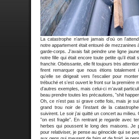
La catastrophe n'arrive jamais d'où on l'atte
notre appartement était entouré de mezzanines à
garde-corps. J'avais fait peindre une ligne jaun
notre fille qui était encore toute petite qu'il était 
franchir. Obéissante, elle fit toujours très atten
firent remarquer que nous étions totalement 
qu'elle se dirigeait vers l'escalier pour monter
trébuché et s'est ouvert le front sur la première 
d'autres exemples, mais celui-ci m'avait partic
beau prendre toutes les précautions, "shit happen
Oh, ce n'est pas si grave cette fois, mais je 
grand trou noir de l'instant de la catastroph
suivirent. Le soir j'ai quitté un concert au milie
"on est fragile". En rentrant je regarde avec 
herbes qui poussent le long des maisons. Je
pour relativiser, je pense au génocide qui se pe
aux gens qui meurent de faim et de froid, je pen