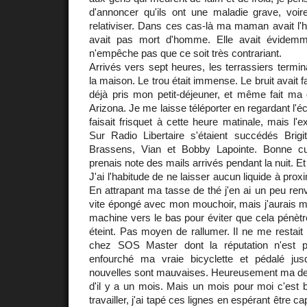
d'annoncer qu'ils ont une maladie grave, voire
relativiser. Dans ces cas-là ma maman avait l'ha
avait pas mort d'homme. Elle avait évidemm
n'empêche pas que ce soit très contrariant.
Arrivés vers sept heures, les terrassiers termina
la maison. Le trou était immense. Le bruit avait fai
déjà pris mon petit-déjeuner, et même fait ma
Arizona. Je me laisse téléporter en regardant l'éc
faisait frisquet à cette heure matinale, mais l'e
Sur Radio Libertaire s'étaient succédés Brigi
Brassens, Vian et Bobby Lapointe. Bonne c
prenais note des mails arrivés pendant la nuit. Et c
J'ai l'habitude de ne laisser aucun liquide à prox
En attrapant ma tasse de thé j'en ai un peu renve
vite épongé avec mon mouchoir, mais j'aurais mie
machine vers le bas pour éviter que cela pénètre à
éteint. Pas moyen de rallumer. Il ne me restait p
chez SOS Master dont la réputation n'est pl
enfourché ma vraie bicyclette et pédalé jus
nouvelles sont mauvaises. Heureusement ma de
d'il y a un mois. Mais un mois pour moi c'est 
travailler, j'ai tapé ces lignes en espérant être 