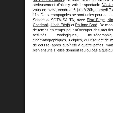
sérieusement d'aller y voir le spectacle
Näcke
vous en avez, vendredi 6 juin à 20h, samedi 7
11h. Deux compagnies se sont unies pour cette c
Sonore & SÖTA SÄLTA, avec
Elsa Birgé
,
Ni
Chedmail
,
Linda Edsjö
et
Philippe Bord
. De mon 
de temps en temps pour m'occuper des mouflets,
activités zoologiques, muséographiq
cinématographiques, ludiques, qui risquent de m
de course, après avoir été à quatre pattes, mais
bien ensuite si elles donnent lieu ou pas à quelque