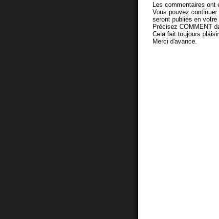
Les commentaires ont é
Vous pouvez continuer
seront publiés en votr
Précisez COMMENT dans 
Cela fait toujours plaisi
Merci d'avance.