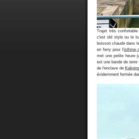
Trajet très confortab
c'est old style ou le
boisson chaude dans le
en ferry pour l'
isthme 
met une petite heure 
est une bande de terre t
de l'enclave de
Kalinin
évidemment fermée dan