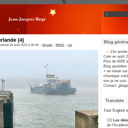
70
Jean-Jacques Birgé
rlande (4)
Blog général
ndredi 29 août 2025 à 00:46
::
Voyage
::
#5942
::
rss
--- 21e année 
Créé en août 2
Plus de 6000 ar
Blog quotidien f
+ en miroir su
chronique solida
non je ne suis 
Contact:
jjbirg
Translate
Fast English tr
CD
Les dém
de l'Académi