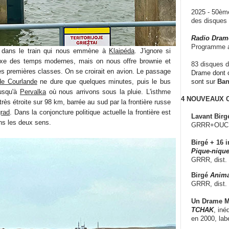
2025 - 50è
des disque
Radio Dram
Programme a
le dans le train qui nous emmène à
Klaipéda
. J'ignore si
 luxe des temps modernes, mais on nous offre brownie et
83 disques d
s premières classes. On se croirait en avion. Le passage
Drame dont c
de Courlande
ne dure que quelques minutes, puis le bus
sont sur
Ba
jusqu'à
Pervalka
où nous arrivons sous la pluie. L'isthme
4 NOUVEAUX
rès étroite sur 98 km, barrée au sud par la frontière russe
grad
. Dans la conjoncture politique actuelle la frontière est
Lavant Birg
s les deux sens.
GRRR+OUCH!,
Birgé + 16 i
Pique-nique
GRRR, dist.
Birgé
Anima
GRRR, dist.
Un Drame Mu
TCHAK
, iné
en 2000, lab