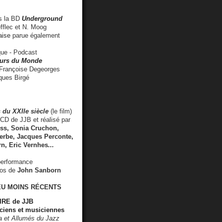
 la BD
Underground
fflec et N. Moog
aise
parue également
e - Podcast
rs du Monde
rançoise Degeorges
ues Birgé
 du XXIIe siècle
(le film)
CD de JJB et réalisé par
s, Sonia Cruchon,
rbe, Jacques Perconte,
rn
,
Eric Vernhes
...
performance
éos de
John Sanborn
EU MOINS RÉCENTS
RE de JJB
ciens et musiciennes
ra et Allumés du Jazz