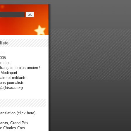
iste
---
005
ticles
rançais le plus ancien !
r Mediapart
ire et militante
pas journaliste
e(at)drame.org
anslation (click here)
ents
, Grand Prix
e Charles Cros