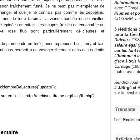
Reformation
poisson fraîchement fumé. Je ne peux pas m'empêcher de
avec F.Gorgé
e mange, et que je ne connais pas comme les
zeppelins
,
Plumes et po
CD GRRR,
su
mes de terre farcie à la viande hachée ou de vieilles
nt épicées de raifort. Les soupes froides de concombre ou
5 rééditions 
ve rose fluo sont particulièrement délicieuses et
pour la 1ère 
Rideau !
(198
 de promenade en forêt, nous reprenons bus, ferry et taxi
salaire égal
(
qui nous permettra de voyager librement dans des endroits
contes font 
L'homme à l
glace à trois 
Carnage
(1985
toutes avec d
Rendez-vous
cNombreDeLectures("update");
J-J.Birgé et 
sur le label a
sur ce billet : http://archives.drame.org/blog/tb.php?
Translate
Fast English tr
entaire
Articles ré