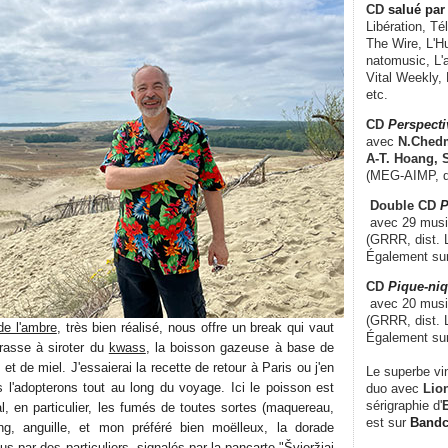
CD
salué par 
Libération, Té
The Wire, L'H
natomusic, L'a
Vital Weekly,
etc.
CD
Perspecti
avec
N.Chedm
A-T. Hoang, 
(MEG-AIMP, d
Double CD
P
avec 29 music
(GRRR, dist. L
Également su
CD
Pique-niq
avec 20 musi
(GRRR, dist. 
e l'ambre
, très bien réalisé, nous offre un break qui vaut
Également su
rrasse à siroter du
kwass
, la boisson gazeuse à base de
et de miel. J'essaierai la recette de retour à Paris ou j'en
Le superbe vi
l'adopterons tout au long du voyage. Ici le poisson est
duo avec
Lion
sérigraphie d'
E
pal, en particulier, les fumés de toutes sortes (maquereau,
est sur
Band
reng, anguille, et mon préféré bien moëlleux, la dorade
s par des particuliers, signalés par la pancarte "Švieržiai