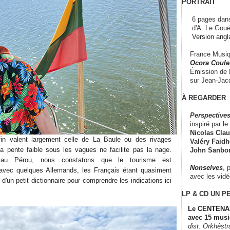
PORTRAIT
6 pages dans
d'A. Le Gouë
Version angl
France Musiqu
Ocora Couleu
Émission de F
sur Jean-Jacq
À REGARDER
Perspectives
inspiré par le 
Nicolas Claus
in valent largement celle de La Baule ou des rivages
Valéry Faidhe
a pente faible sous les vagues ne facilite pas la nage.
John Sanbo
au Pérou, nous constatons que le tourisme est
Nonselves
, 
, avec quelques Allemands, les Français étant quasiment
avec les vid
té d'un petit dictionnaire pour comprendre les indications ici
LP & CD
UN P
Le CENTENAI
avec 15 musi
dist. Orkhêst