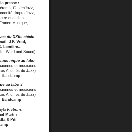
la presse :
lérama, CitizenJazz,
umanité, Impro Jazz,
utre quotidien,
 France Musique,
ves du XXIIe siècle
ail, J-F. Vrod,
S. Lemêtre
...
ist.Word and Sound)
ique-nique au labo
iennes et musiciens
es Allumés du Jazz)
r
Bandcamp
ue au labo 3
ciennes et musiciens
Les Allumés du Jazz)
r
Bandcamp
nyle
Fictions
el Martin
lla & Pitr
camp