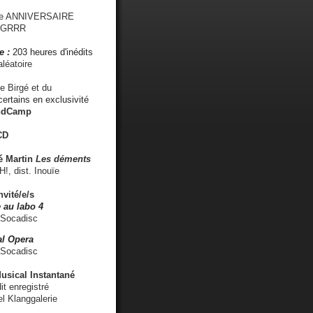
me ANNIVERSAIRE
s GRRR
e :
203 heures d'inédits
léatoire
e Birgé et du
ertains en exclusivité
ndCamp
CD
é
Martin
Les déments
 dist. Inouïe
nvité/e/s
 au labo 4
 Socadisc
l Opera
 Socadisc
sical Instantané
dit enregistré
el Klanggalerie