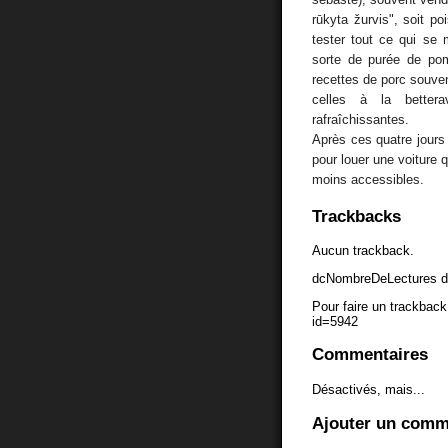
rūkyta žurvis", soit 
tester tout ce qui s
sorte de purée de pom
recettes de porc souve
celles à la bettera
rafraîchissantes.
Après ces quatre jours
pour louer une voiture 
moins accessibles.
Trackbacks
Aucun trackback.
dcNombreDeLectures d
Pour faire un trackback 
id=5942
Commentaires
Désactivés, mais...
Ajouter un comm