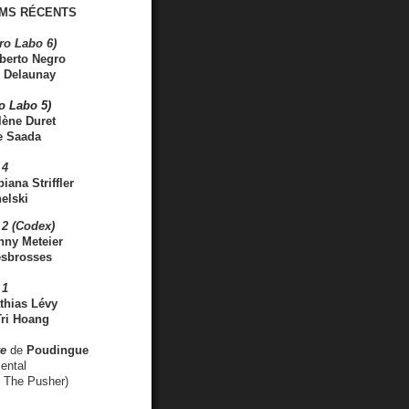
MS RÉCENTS
ro Labo 6)
berto Negro
 Delaunay
ro Labo 5)
lène Duret
e Saada
 4
iana Striffler
elski
2 (Codex)
nny Meteier
esbrosses
 1
thias Lévy
ri Hoang
ve
de
Poudingue
ental
. The Pusher)