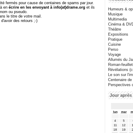
té fermés pour cause de centaines de spams par jour.
 à en
écrire en les envoyant à info(at)drame.org
et ils
Humeurs & op
e nom ou pseudo.
Musique
le titre de votre mail.
Multimedia
r d'avoir des retours ;-)
Cinéma & DV
Théâtre
Expositions
Pratique
Cuisine
Perso
Voyage
Allumés du J
Roman-feuille
Révélations (co
Le son sur l'i
Centenaire de
Perspectives 
Jour après 
lun
mar
m
4
5
11
12
18
19