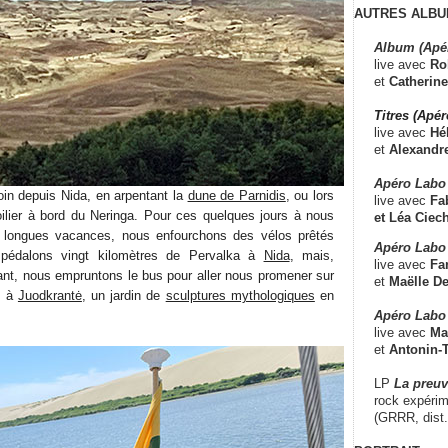
AUTRES ALBU
Album (Apé
live avec
Ro
et
Catherine
Titres (Apé
live avec
Hé
et
Alexandr
Apéro Labo
oin depuis Nida, en arpentant la
dune de Parnidis
, ou lors
live avec
Fab
ilier à bord du Neringa. Pour ces quelques jours à nous
et
Léa Ciech
 longues vacances, nous enfourchons des vélos prêtés
Apéro Labo 
 pédalons vingt kilomètres de Pervalka à
Nida
, mais,
live avec
Fa
vant, nous empruntons le bus pour aller nous promener sur
et
Maëlle D
es à
Juodkrantė
, un jardin de
sculptures mythologiques
en
Apéro Labo
live avec
Ma
et
Antonin-T
LP
La preu
rock expérim
(GRRR, dist