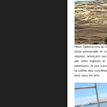
Nous l'apercevons au l
d'une promenade en vo
reposer, amorçant nos
par notre logeuse et
paresseux, le jour sui
la colline des sorcièr
bois sous les pins.