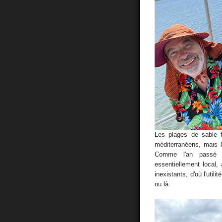
Les plages de sable f
méditerranéens, mais l
Comme l'an passé 
essentiellement local
inexistants, d'où l'utili
ou là.