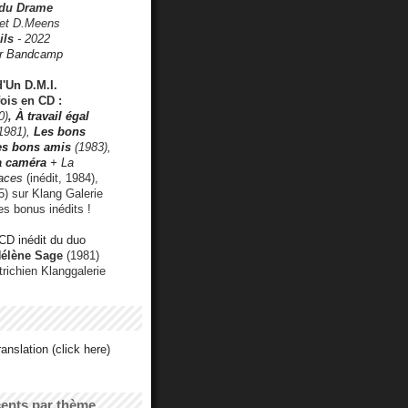
 du Drame
 et D.Meens
ils
- 2022
r Bandcamp
d'Un D.M.I.
fois en CD :
0)
,
À travail égal
1981),
Les bons
les bons amis
(1983),
a caméra
+ La
faces
(inédit, 1984),
) sur Klang Galerie
es bonus inédits !
CD inédit du duo
Hélène Sage
(1981)
utrichien Klanggalerie
anslation (click here)
cents par thème