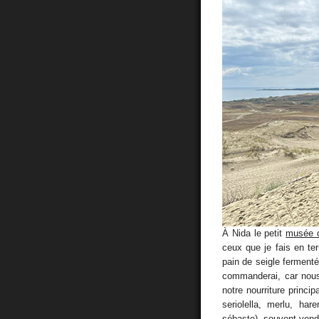
À Nida le petit
musée d
ceux que je fais en te
pain de seigle fermenté 
commanderai, car nous 
notre nourriture princi
seriolella, merlu, ha
sébaste), souvent vendu