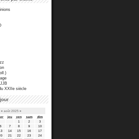
inions
D
azz
ton
ll.)
mage
 JJB
du XXIIe siècle
jour
«
août 2025
»
er
jeu
ven
sam
dim
1
2
3
6
7
8
9
10
13
14
15
16
17
20
21
22
23
24