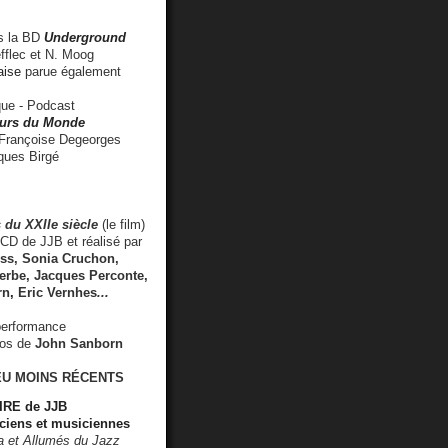
 la BD
Underground
fflec et N. Moog
aise
parue également
e - Podcast
rs du Monde
rançoise Degeorges
ues Birgé
 du XXIIe siècle
(le film)
CD de JJB et réalisé par
s, Sonia Cruchon,
rbe, Jacques Perconte,
rn
,
Eric Vernhes
...
performance
éos de
John Sanborn
EU MOINS RÉCENTS
RE de JJB
ciens et musiciennes
ra et Allumés du Jazz