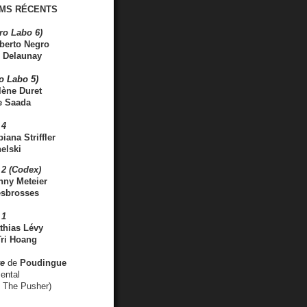
MS RÉCENTS
ro Labo 6)
berto Negro
 Delaunay
ro Labo 5)
lène Duret
e Saada
 4
iana Striffler
elski
2 (Codex)
nny Meteier
esbrosses
 1
thias Lévy
ri Hoang
ve
de
Poudingue
ental
. The Pusher)