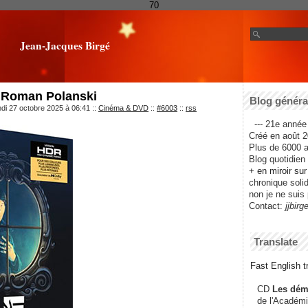
70
Jean-Jacques Birgé
e Roman Polanski
Blog général
ndi 27 octobre 2025 à 06:41
::
Cinéma & DVD
::
#6003
::
rss
--- 21e année 
Créé en août 2
Plus de 6000 ar
Blog quotidien f
+ en miroir su
chronique solida
non je ne suis 
Contact:
jjbirg
Translate
Fast English tr
CD
Les dém
de l'Académi