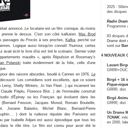
2025 - 50è
des disque
Radio Dram
Programme a
 était annoncé,
Le locataire
est un film comique, du moins
ie prenne le dessus. C'est son côté kafkaïen.
Max Brod
83 disques d
des passages du
Procès
à ses proches,
Kafka
, perché sur
Drame dont c
 larmes. Logique aussi lorsqu'on connaît l'humour, certes
sont sur
Ba
i avait écrit le livre d'où est tiré le scénario. Dernier volet
4 NOUVEAUX
appartements maudits », après
Répulsion
et
Rosemary’s
an Polanski
traite évidemment de la folie, celle d'une
Lavant Birg
que.
GRRR+OUCH!,
pour des raisons absurdes, boudé à Cannes en 1976,
Le
Birgé + 16 i
découvrir. Les comédiens sont excellents, que ce soient
Pique-nique
Leroy, Shelly Winters, Jo Van Fleet...) qui incarnent les
GRRR, dist.
 Claude Piéplu, Florence Blot...) de l'immeuble construit
tudio d'Épinay ou les Français qui évoluent dans les
Birgé
Anima
GRRR, dist.
s (Bernard Fresson, Jacques Monod, Romain Bouteille,
t, Josiane Balasko, Michel Blanc, Bernard-Pierre
Un Drame Mu
phin.... ) dont la rudesse réputée des Parisiens est
TCHAK
, iné
enu par Isabelle Adjani est aussi épisodique que tous les
en 2000, lab
dans le rôle titre. Le film est connu pour avoir été le