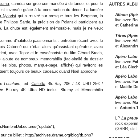
ouma
, caméra sur grue commandée à distance, et pour le
AUTRES ALBU
est inversée grâce à la construction du décor. La lumière
Album (Apé
 Nykvist
qui a œuvré sur presque tous les Bergman, la
live avec
Ro
de
Philippe Sarde
, la précision de Polanski participent au
et
Catherine
e. La chute est également mémorable, mais je ne veux
Titres (Apé
omme d'habitude passionnants : entretien récent avec le
live avec
Hé
et
Alexandr
ois Catonné qui n'était alors qu'assistant-opérateur, avec
drot, avec Topor et le coscénariste du film Gérard Brach,
Apéro Labo
ge ajoute de nombreux memorabilia (fac-similé du dossier
live avec
Fab
les bios, photos, marque-page, affiche) qui raviront les
et
Léa Ciech
stituent toujours de beaux cadeaux quand Noël approche
Apéro Labo 
live avec
Fa
e Locataire
, ed.
Carlotta
Blu-Ray 20€ / 4K UHD 25€ /
et
Maëlle D
tée Blu-ray 4K Ultra HD inclus Blu-ray et Memorabilia
Apéro Labo
live avec
Ma
et
Antonin-T
LP
La preu
rock expérim
cNombreDeLectures("update");
(GRRR, dist
sur ce billet : http://archives.drame.org/blog/tb.php?