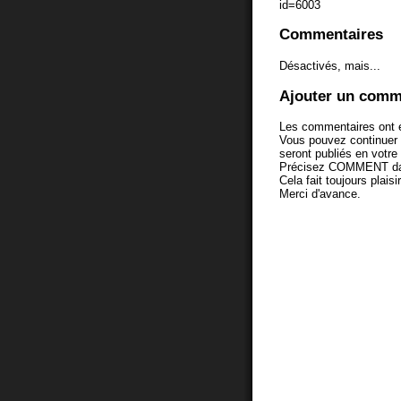
id=6003
Commentaires
Désactivés, mais...
Ajouter un comm
Les commentaires ont é
Vous pouvez continuer
seront publiés en votr
Précisez COMMENT dans 
Cela fait toujours plaisi
Merci d'avance.