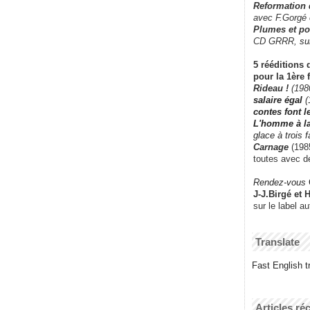
Reformation
avec F.Gorgé
Plumes et po
CD GRRR,
su
5 rééditions 
pour la 1ère 
Rideau !
(198
salaire égal
(
contes font 
L'homme à l
glace à trois 
Carnage
(1985
toutes avec d
Rendez-vous
J-J.Birgé et 
sur le label a
Translate
Fast English tr
Articles ré