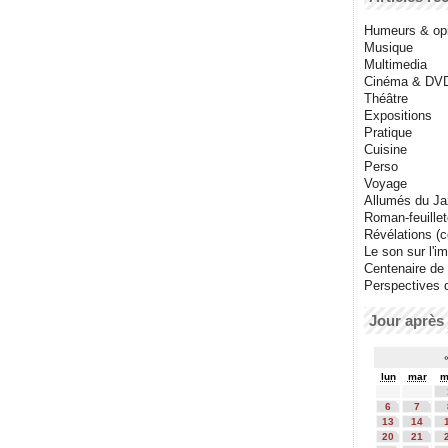
Humeurs & op
Musique
Multimedia
Cinéma & DV
Théâtre
Expositions
Pratique
Cuisine
Perso
Voyage
Allumés du J
Roman-feuille
Révélations (co
Le son sur l'i
Centenaire de
Perspectives 
Jour après 
lun
mar
m
6
7
13
14
20
21