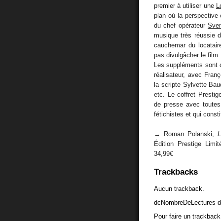
premier à utiliser une
L
plan où la perspective 
du chef opérateur
Sven
musique très réussie 
cauchemar du locatair
pas divulgâcher le film.
Les suppléments sont c
réalisateur, avec Franç
la scripte Sylvette Bau
etc. Le coffret Presti
de presse avec toutes 
fétichistes et qui con
→ Roman Polanski,
L
Édition Prestige Limi
34,99€
Trackbacks
Aucun trackback.
dcNombreDeLectures d
Pour faire un trackback 