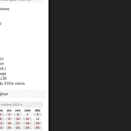
inions
D
azz
ton
ll.)
mage
 JJB
du XXIIe siècle
jour
«
octobre 2025
»
er
jeu
ven
sam
dim
1
2
3
4
5
8
9
10
11
12
15
16
17
18
19
22
23
24
25
26