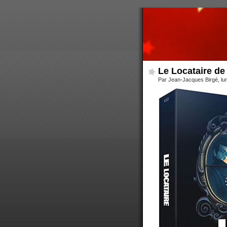
Le Locataire d
Par Jean-Jacques Birgé, lu