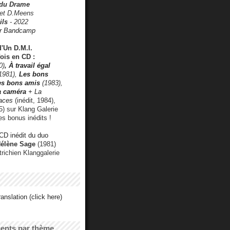
 du Drame
 et D.Meens
ils
- 2022
r Bandcamp
d'Un D.M.I.
fois en CD :
0)
,
À travail égal
1981),
Les bons
les bons amis
(1983),
a caméra
+ La
faces
(inédit, 1984),
) sur Klang Galerie
es bonus inédits !
CD inédit du duo
Hélène Sage
(1981)
utrichien Klanggalerie
anslation (click here)
cents par thème