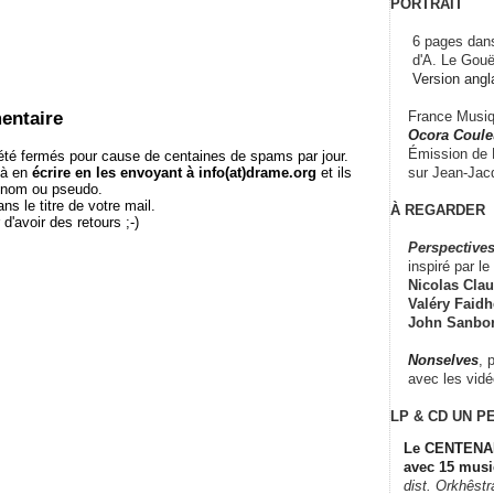
PORTRAIT
6 pages dans
d'A. Le Gouë
Version angl
France Musiqu
entaire
Ocora Couleu
Émission de F
té fermés pour cause de centaines de spams par jour.
sur Jean-Jacq
 à en
écrire en les envoyant à info(at)drame.org
et ils
e nom ou pseudo.
le titre de votre mail.
À REGARDER
r d'avoir des retours ;-)
Perspectives
inspiré par le 
Nicolas Claus
Valéry Faidhe
John Sanbo
Nonselves
, 
avec les vid
LP & CD
UN P
Le CENTENAI
avec 15 musi
dist. Orkhêst