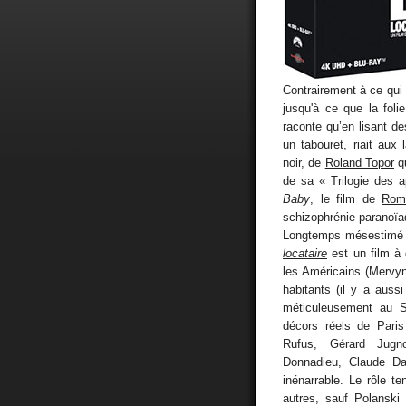
Contrairement à ce qui
jusqu'à ce que la fol
raconte qu’en lisant 
un tabouret, riait aux
noir, de
Roland Topor
qu
de sa « Trilogie des 
Baby
, le film de
Rom
schizophrénie paranoïa
Longtemps mésestimé 
locataire
est un film à 
les Américains (Mervyn 
habitants (il y a aussi
méticuleusement au S
décors réels de Pari
Rufus, Gérard Jugno
Donnadieu, Claude Dau
inénarrable. Le rôle t
autres, sauf Polanski 