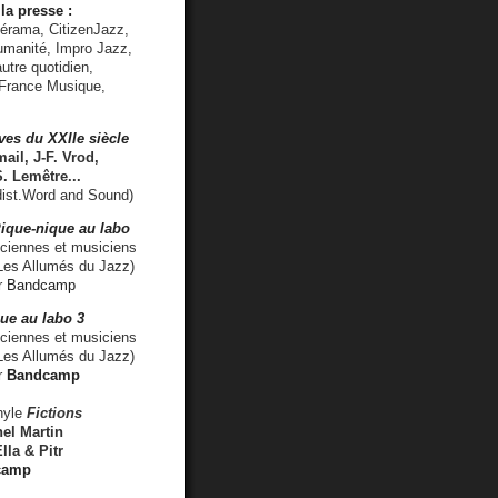
la presse :
lérama, CitizenJazz,
umanité, Impro Jazz,
utre quotidien,
 France Musique,
ves du XXIIe siècle
ail, J-F. Vrod,
S. Lemêtre
...
ist.Word and Sound)
ique-nique au labo
iennes et musiciens
es Allumés du Jazz)
r
Bandcamp
ue au labo 3
ciennes et musiciens
Les Allumés du Jazz)
r
Bandcamp
nyle
Fictions
el Martin
lla & Pitr
camp