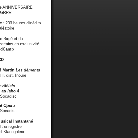
me ANNIVERSAIRE
s GRRR
e :
203 heures d'inédits
léatoire
e Birgé et du
ertains en exclusivité
ndCamp
CD
é
Martin
Les déments
 dist. Inouïe
nvité/e/s
 au labo 4
 Socadisc
l Opera
 Socadisc
sical Instantané
dit enregistré
el Klanggalerie