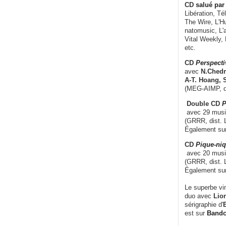
CD
salué par 
Libération, Té
The Wire, L'H
natomusic, L'a
Vital Weekly,
etc.
CD
Perspecti
avec
N.Chedm
A-T. Hoang, 
(MEG-AIMP, d
Double CD
P
avec 29 music
(GRRR, dist. L
Également su
CD
Pique-niq
avec 20 musi
(GRRR, dist. 
Également su
Le superbe vi
duo avec
Lion
sérigraphie d'
E
est sur
Band