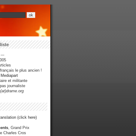
iste
---
005
ticles
rançais le plus ancien !
r Mediapart
ire et militante
pas journaliste
e(at)drame.org
anslation (click here)
ents
, Grand Prix
e Charles Cros