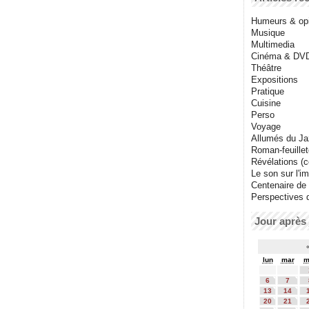
Humeurs & op
Musique
Multimedia
Cinéma & DV
Théâtre
Expositions
Pratique
Cuisine
Perso
Voyage
Allumés du J
Roman-feuille
Révélations (co
Le son sur l'i
Centenaire de
Perspectives 
Jour après 
lun
mar
m
6
7
13
14
20
21