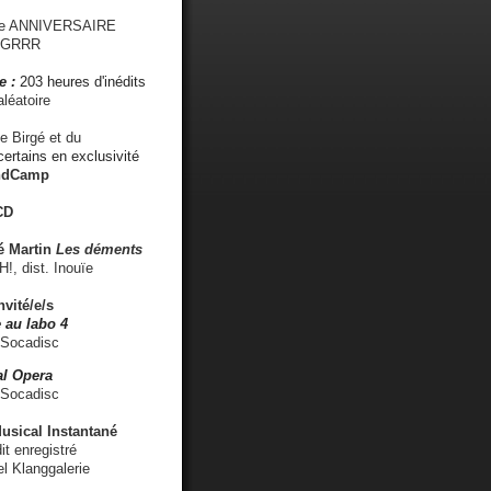
me ANNIVERSAIRE
s GRRR
e :
203 heures d'inédits
léatoire
e Birgé et du
ertains en exclusivité
ndCamp
CD
é
Martin
Les déments
 dist. Inouïe
nvité/e/s
 au labo 4
 Socadisc
l Opera
 Socadisc
sical Instantané
dit enregistré
el Klanggalerie