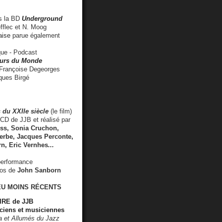
 la BD
Underground
fflec et N. Moog
aise
parue également
e - Podcast
rs du Monde
rançoise Degeorges
ues Birgé
 du XXIIe siècle
(le film)
CD de JJB et réalisé par
s, Sonia Cruchon,
rbe, Jacques Perconte,
rn
,
Eric Vernhes
...
performance
éos de
John Sanborn
EU MOINS RÉCENTS
RE de JJB
ciens et musiciennes
ra et Allumés du Jazz