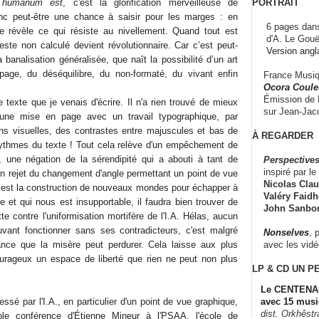
PORTRAIT
e humanum est
, c'est la glorification merveilleuse de
donc peut-être une chance à saisir pour les marges : en
6 pages dans
lle révèle ce qui résiste au nivellement. Quand tout est
d'A. Le Gouë
geste non calculé devient révolutionnaire. Car c’est peut-
Version angl
a banalisation généralisée, que naît la possibilité d’un art
page, du déséquilibre, du non-formaté, du vivant enfin
France Musiqu
Ocora Couleu
Émission de F
texte que je venais d'écrire. Il n'a rien trouvé de mieux
sur Jean-Jacq
ne mise en page avec un travail typographique, par
ns visuelles, des contrastes entre majuscules et bas de
À REGARDER
rythmes du texte ! Tout cela relève d'un empêchement de
, une négation de la sérendipité qui a abouti à tant de
Perspectives
inspiré par le 
n rejet du changement d'angle permettant un point de vue
Nicolas Claus
'art est la construction de nouveaux mondes pour échapper à
Valéry Faidhe
 et qui nous est insupportable, il faudra bien trouver de
John Sanbo
te contre l'uniformisation mortifère de l'I.A. Hélas, aucun
vant fonctionner sans ses contradicteurs, c'est malgré
Nonselves
, 
avec les vid
tance que la misère peut perdurer. Cela laisse aux plus
ourageux un espace de liberté que rien ne peut non plus
LP & CD
UN P
Le CENTENAI
essé par l'I.A., en particulier d'un point de vue graphique,
avec 15 musi
dist. Orkhêst
able
conférence d'Étienne Mineur à l'PSAA
, l'école de