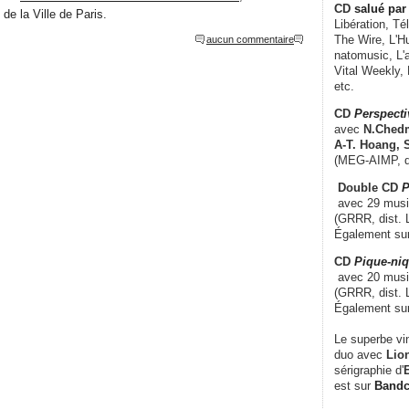
CD
salué par 
de la Ville de Paris.
Libération, Té
The Wire, L'H
aucun commentaire
natomusic, L'a
Vital Weekly,
etc.
CD
Perspecti
avec
N.Chedm
A-T. Hoang, 
(MEG-AIMP, d
Double CD
P
avec 29 music
(GRRR, dist. L
Également su
CD
Pique-niq
avec 20 musi
(GRRR, dist. 
Également su
Le superbe vi
duo avec
Lion
sérigraphie d'
E
est sur
Band