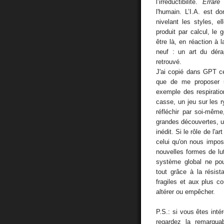
l’irréductibilité.
Errar
l'humain. L’I.A. est 
nivelant les styles, e
produit par calcul, le 
être là, en réaction à l
neuf : un art du déra
retrouvé.
J'ai copié dans GPT ce 
que de me proposer u
exemple des respiratio
casse, un jeu sur les 
réfléchir par soi-même
grandes découvertes, u
inédit. Si le rôle de l
celui qu'on nous impose
nouvelles formes de lut
système global ne pou
tout grâce à la résis
fragiles et aux plus c
altérer ou empêcher.
P.S.: si vous êtes intér
regardez la remarqu