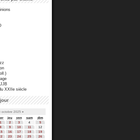
inions
D
azz
ton
ll.)
mage
 JJB
du XXIIe siècle
jour
«
octobre 2025
»
er
jeu
ven
sam
dim
1
2
3
4
5
8
9
10
11
12
15
16
17
18
19
22
23
24
25
26