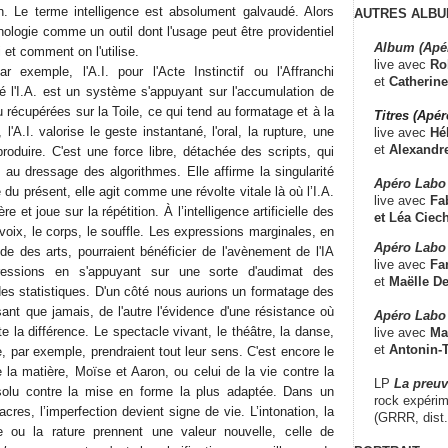
on. Le terme intelligence est absolument galvaudé. Alors
AUTRES ALBU
ologie comme un outil dont l'usage peut être providentiel
Album (Apé
 et comment on l'utilise.
live avec
Ro
par exemple, l'A.I. pour l'Acte Instinctif ou l'Affranchi
et
Catherine
é l'I.A. est un système s'appuyant sur l'accumulation de
 récupérées sur la Toile, ce qui tend au formatage et à la
Titres (Apé
, l'A.I. valorise le geste instantané, l'oral, la rupture, une
live avec
Hé
et
Alexandr
roduire. C'est une force libre, détachée des scripts, qui
 au dressage des algorithmes. Elle affirme la singularité
Apéro Labo
té du présent, elle agit comme une révolte vitale là où l’I.A.
live avec
Fab
e et joue sur la répétition. À l’intelligence artificielle des
et
Léa Ciech
oix, le corps, le souffle. Les expressions marginales, en
Apéro Labo 
de des arts, pourraient bénéficier de l'avènement de l'IA
live avec
Fa
ressions en s'appuyant sur une sorte d'audimat des
et
Maëlle D
des statistiques. D'un côté nous aurions un formatage des
ant que jamais, de l'autre l'évidence d'une résistance où
Apéro Labo
ute la différence. Le spectacle vivant, le théâtre, la danse,
live avec
Ma
et
Antonin-T
e, par exemple, prendraient tout leur sens. C'est encore le
 la matière, Moïse et Aaron, ou celui de la vie contre la
LP
La preu
absolu contre la mise en forme la plus adaptée. Dans un
rock expérim
res, l’imperfection devient signe de vie. L’intonation, la
(GRRR, dist
e ou la rature prennent une valeur nouvelle, celle de