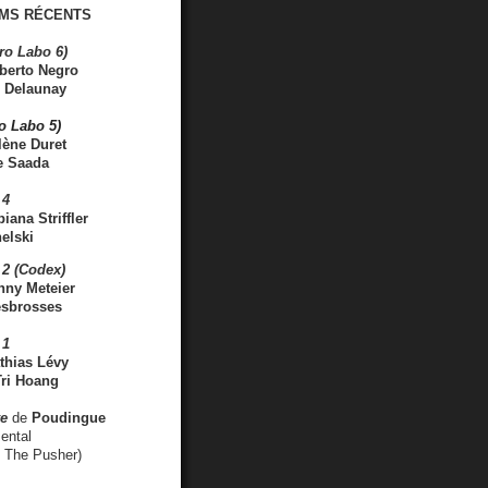
MS RÉCENTS
ro Labo 6)
berto Negro
 Delaunay
ro Labo 5)
lène Duret
e Saada
 4
iana Striffler
elski
2 (Codex)
nny Meteier
esbrosses
 1
thias Lévy
ri Hoang
ve
de
Poudingue
ental
. The Pusher)