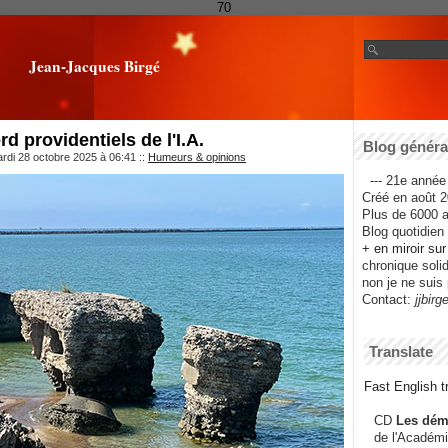
70
Jean-Jacques Birgé
rd providentiels de l'I.A.
Blog général
rdi 28 octobre 2025 à 06:41
::
Humeurs & opinions
--- 21e année 
Créé en août 2
Plus de 6000 ar
Blog quotidien f
+ en miroir su
chronique solida
non je ne suis 
Contact:
jjbirg
Translate
Fast English tr
CD
Les dém
de l'Académi