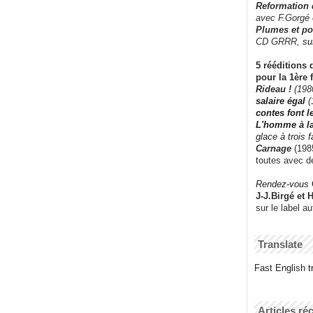
Reformation
avec F.Gorgé
Plumes et po
CD GRRR,
su
5 rééditions 
pour la 1ère 
Rideau !
(198
salaire égal
(
contes font 
L'homme à l
glace à trois 
Carnage
(1985
toutes avec d
Rendez-vous
J-J.Birgé et 
sur le label a
Translate
Fast English tr
Articles ré