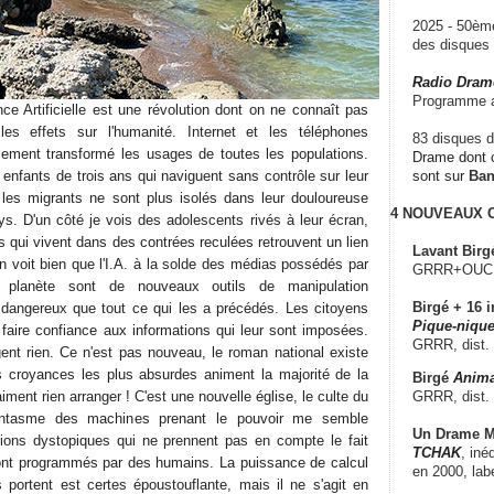
2025 - 50è
des disque
Radio Dram
Programme a
ence Artificielle est une révolution dont on ne connaît pas
les effets sur l'humanité. Internet et les téléphones
83 disques d
alement transformé les usages de toutes les populations.
Drame dont c
 enfants de trois ans qui naviguent sans contrôle sur leur
sont sur
Ba
 les migrants ne sont plus isolés dans leur douloureuse
4 NOUVEAUX
s. D'un côté je vois des adolescents rivés à leur écran,
s qui vivent dans des contrées reculées retrouvent un lien
Lavant Birg
on voit bien que l'I.A. à la solde des médias possédés par
GRRR+OUCH!,
 planète sont de nouveaux outils de manipulation
Birgé + 16 i
 dangereux que tout ce qui les a précédés. Les citoyens
Pique-nique
 faire confiance aux informations qui leur sont imposées.
GRRR, dist.
ent rien. Ce n'est pas nouveau, le roman national existe
s croyances les plus absurdes animent la majorité de la
Birgé
Anima
GRRR, dist.
aiment rien arranger ! C'est une nouvelle église, le culte du
antasme des machines prenant le pouvoir me semble
Un Drame Mu
ctions dystopiques qui ne prennent pas en compte le fait
TCHAK
, iné
ont programmés par des humains. La puissance de calcul
en 2000, lab
s portent est certes époustouflante, mais il ne s'agit en