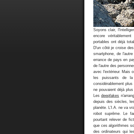
Soyons clair, l'Intellig
encore véritablement 
portables ont déjà tot
D'un côté je croise des
smartphone, de l'autre
errance de pays en pay
de l'autre des personne
avec l'extérieur. Mais 
les puissants de la
considérablement plus
ne pouvaient déjà plus
Les
deepfakes
n'arrang
depuis des siècles, le
planète. L'I.A. ne va vr
robot suprême. Le f
pourtant relever de fi
que ces algorithmes s
des ordinateurs qui le