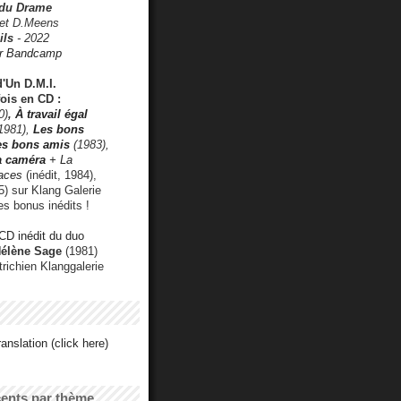
 du Drame
 et D.Meens
ils
- 2022
r Bandcamp
d'Un D.M.I.
fois en CD :
0)
,
À travail égal
1981),
Les bons
les bons amis
(1983),
a caméra
+ La
faces
(inédit, 1984),
) sur Klang Galerie
es bonus inédits !
CD inédit du duo
Hélène Sage
(1981)
utrichien Klanggalerie
anslation (click here)
cents par thème