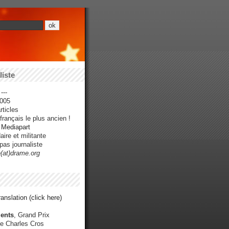
iste
---
005
ticles
rançais le plus ancien !
r Mediapart
ire et militante
pas journaliste
e(at)drame.org
anslation (click here)
ents
, Grand Prix
e Charles Cros