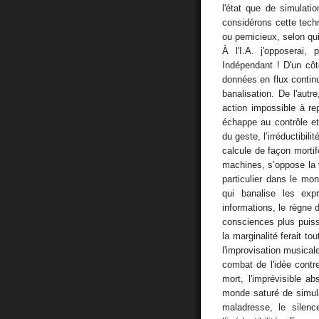
l'état que de simulati
considérons cette techn
ou pernicieux, selon qui
À l'I.A. j'opposerai, 
Indépendant ! D'un côt
données en flux continu
banalisation. De l'autre
action impossible à rep
échappe au contrôle et
du geste, l’irréductibili
calcule de façon mortifèr
machines, s’oppose la v
particulier dans le mon
qui banalise les exp
informations, le règne 
consciences plus puiss
la marginalité ferait to
l'improvisation musical
combat de l'idée contre
mort, l'imprévisible 
monde saturé de simulac
maladresse, le silenc