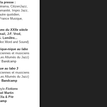
la presse :
lérama, CitizenJazz,
umanité, Impro Jazz,
utre quotidien,
 France Musique,
ves du XXIIe siècle
ail, J-F. Vrod,
S. Lemêtre
...
ist.Word and Sound)
ique-nique au labo
iennes et musiciens
es Allumés du Jazz)
r
Bandcamp
ue au labo 3
ciennes et musiciens
Les Allumés du Jazz)
r
Bandcamp
nyle
Fictions
el Martin
lla & Pitr
camp