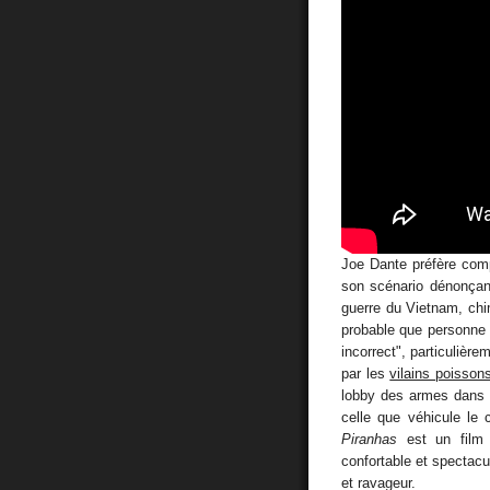
Joe Dante préfère co
son scénario dénonçan
guerre du Vietnam, chim
probable que personne n'
incorrect", particulièr
par les
vilains poisson
lobby des armes dans l
celle que véhicule le
Piranhas
est un film 
confortable et spectac
et ravageur.