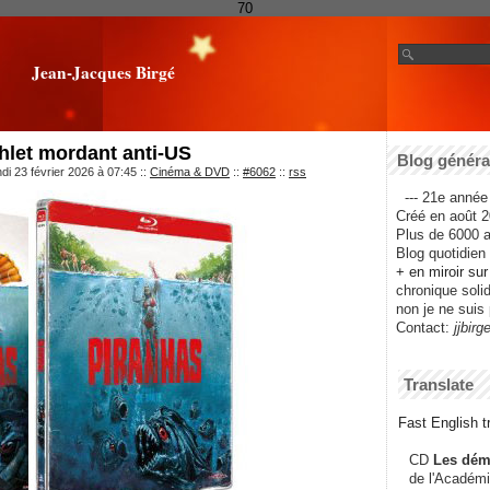
70
Jean-Jacques Birgé
hlet mordant anti-US
Blog général
di 23 février 2026 à 07:45
::
Cinéma & DVD
::
#6062
::
rss
--- 21e année 
Créé en août 2
Plus de 6000 ar
Blog quotidien f
+ en miroir su
chronique solida
non je ne suis 
Contact:
jjbirg
Translate
Fast English tr
CD
Les dém
de l'Académi