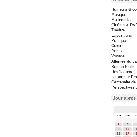
Humeurs & op
Musique
Multimedia
Cinéma & DV
Théâtre
Expositions
Pratique
Cuisine
Perso
Voyage
Allumés du J
Roman-feuille
Révélations (co
Le son sur l'i
Centenaire de
Perspectives 
Jour après 
lun
mar
m
2
3
9
10
16
17