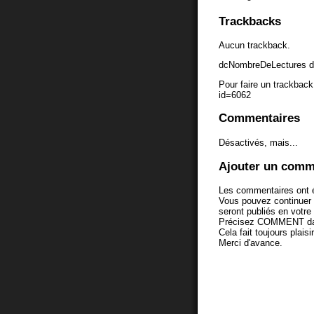
Trackbacks
Aucun trackback.
dcNombreDeLectures d
Pour faire un trackback 
id=6062
Commentaires
Désactivés, mais...
Ajouter un comm
Les commentaires ont é
Vous pouvez continuer
seront publiés en votr
Précisez COMMENT dans 
Cela fait toujours plaisi
Merci d'avance.