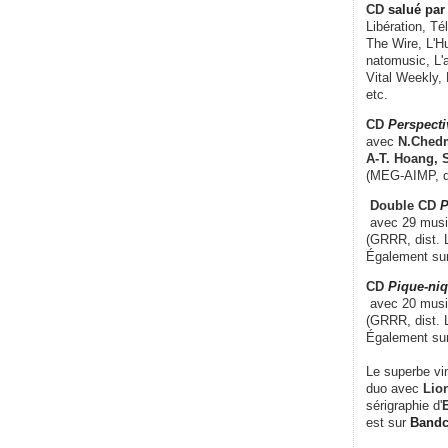
CD
salué par 
Libération, Té
The Wire, L'H
natomusic, L'a
Vital Weekly,
etc.
CD
Perspecti
avec
N.Chedm
A-T. Hoang, 
(MEG-AIMP, d
Double CD
P
avec 29 music
(GRRR, dist. L
Également su
CD
Pique-niq
avec 20 musi
(GRRR, dist. 
Également su
Le superbe vi
duo avec
Lion
sérigraphie d'
E
est sur
Band