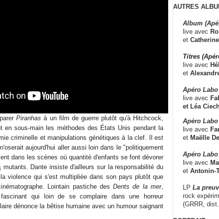
AUTRES ALBU
Album (Apé
live avec
Ro
et
Catherine
Titres (Apé
live avec
Hé
et
Alexandr
Apéro Labo
live avec
Fab
et
Léa Ciech
mparer
Piranhas
à un film de guerre plutôt qu'à Hitchcock,
Apéro Labo 
t en sous-main les méthodes des États Unis pendant la
live avec
Fa
et
Maëlle D
ie criminelle et manipulations génétiques à la clef. Il est
oserait aujourd'hui aller aussi loin dans le "politiquement
Apéro Labo
ement dans les scènes où quantité d'enfants se font dévorer
live avec
Ma
s
mutants. Dante insiste d'ailleurs sur la responsabilité du
et
Antonin-T
a violence qui s'est multipliée dans son pays plutôt que
 cinématographe. Lointain pastiche des
Dents de la mer
,
LP
La preu
rock expérim
fascinant qui loin de se complaire dans une horreur
(GRRR, dist
ulaire dénonce la bêtise humaine avec un humour saignant