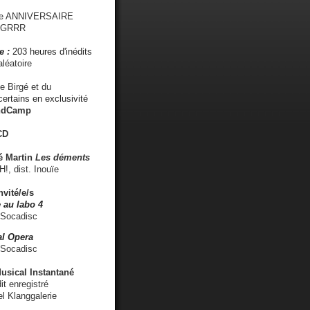
me ANNIVERSAIRE
s GRRR
e :
203 heures d'inédits
léatoire
e Birgé et du
ertains en exclusivité
ndCamp
CD
é
Martin
Les déments
 dist. Inouïe
nvité/e/s
 au labo 4
 Socadisc
l Opera
 Socadisc
sical Instantané
dit enregistré
el Klanggalerie