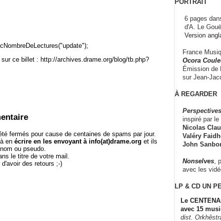
PORTRAIT
6 pages dans
d'A. Le Gouë
Version angl
cNombreDeLectures("update");
France Musiqu
sur ce billet : http://archives.drame.org/blog/tb.php?
Ocora Couleu
Émission de F
sur Jean-Jacq
À REGARDER
Perspectives
entaire
inspiré par le 
Nicolas Claus
té fermés pour cause de centaines de spams par jour.
Valéry Faidhe
 à en
écrire en les envoyant à info(at)drame.org
et ils
John Sanbo
e nom ou pseudo.
le titre de votre mail.
Nonselves
, 
r d'avoir des retours ;-)
avec les vid
LP & CD
UN P
Le CENTENAI
avec 15 musi
dist. Orkhêst