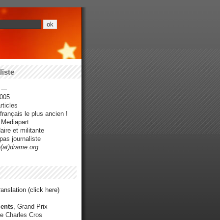
iste
---
005
ticles
rançais le plus ancien !
r Mediapart
ire et militante
pas journaliste
e(at)drame.org
anslation (click here)
ents
, Grand Prix
e Charles Cros