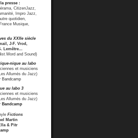
la presse :
lérama, CitizenJazz,
umanité, Impro Jazz,
utre quotidien,
 France Musique,
ves du XXIIe siècle
ail, J-F. Vrod,
S. Lemêtre
...
ist.Word and Sound)
ique-nique au labo
iennes et musiciens
es Allumés du Jazz)
r
Bandcamp
ue au labo 3
ciennes et musiciens
Les Allumés du Jazz)
r
Bandcamp
nyle
Fictions
el Martin
lla & Pitr
camp