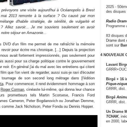
2025 - 50è
 prévoyons une visite aujourd'hui à Océanopolis à Brest
des disque
2 mai 2013 remonte à la surface ? Ou causé par mon
Radio Dram
élange d'habile stratégie, de sénilité, de vulgarité et
Programme a
 ? Allez savoir... Je me souviens seulement en avoir
e notre séjour en Amazonie...
83 disques d
Drame dont c
us DVD d'un film me permet de me rafraîchir la mémoire
sont sur
Ba
revoir pour écrire ma chronique. [...] Depuis la projection
4 NOUVEAUX
 nous avait fortement impressionnés, pas seulement pour
s aussi pour sa charge politique contre le gouvernement
Lavant Birg
noir. En général j'ai du mal avec les entretiens qui citent
GRRR+OUCH!,
film que l'on vient de regarder, aussi suis-je ravi d'écouter
tournage de son second long métrage dans [l'édition
Birgé + 16 i
tta
. Pour commencer, il rend évidemment hommage à son
Pique-nique
GRRR, dist.
e
Roger Corman
, cinéaste lui-même, qui donna leur chance
urs prometteurs tels Martin Scorsese, Francis Ford
Birgé
Anima
James Cameron, Peter Bogdanovich ou Jonathan Demme,
GRRR, dist.
s comme Jack Nicholson, Peter Fonda ou Dennis Hopper.
Un Drame Mu
TCHAK
, iné
en 2000, lab