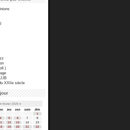
inions
D
azz
ton
ll.)
mage
 JJB
du XXIIe siècle
jour
«
février 2026
»
er
jeu
ven
sam
dim
1
4
5
6
7
8
11
12
13
14
15
18
19
20
21
22