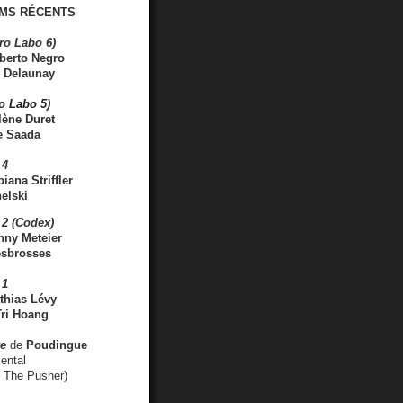
MS RÉCENTS
ro Labo 6)
berto Negro
 Delaunay
ro Labo 5)
lène Duret
e Saada
 4
iana Striffler
elski
2 (Codex)
nny Meteier
esbrosses
 1
thias Lévy
ri Hoang
ve
de
Poudingue
ental
. The Pusher)