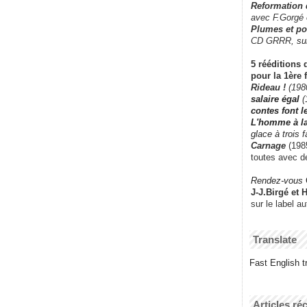
Reformation
avec F.Gorgé
Plumes et po
CD GRRR,
su
5 rééditions 
pour la 1ère 
Rideau !
(198
salaire égal
(
contes font 
L'homme à l
glace à trois 
Carnage
(1985
toutes avec d
Rendez-vous
J-J.Birgé et 
sur le label a
Translate
Fast English tr
Articles ré