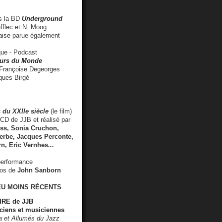
 la BD
Underground
fflec et N. Moog
aise
parue également
e - Podcast
rs du Monde
rançoise Degeorges
ues Birgé
 du XXIIe siècle
(le film)
CD de JJB et réalisé par
s, Sonia Cruchon,
rbe, Jacques Perconte,
rn
,
Eric Vernhes
...
performance
éos de
John Sanborn
EU MOINS RÉCENTS
RE de JJB
ciens et musiciennes
ra et Allumés du Jazz