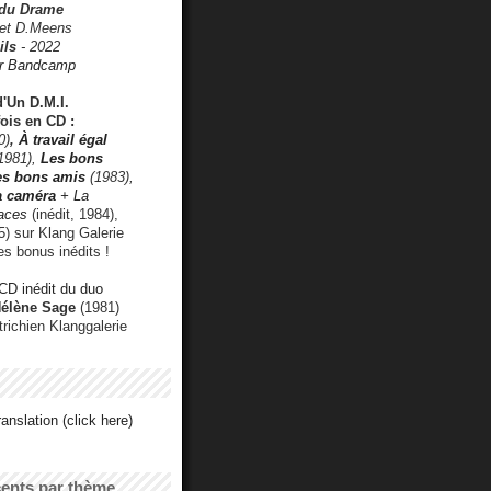
 du Drame
 et D.Meens
ils
- 2022
r Bandcamp
d'Un D.M.I.
fois en CD :
0)
,
À travail égal
1981),
Les bons
les bons amis
(1983),
a caméra
+ La
faces
(inédit, 1984),
) sur Klang Galerie
es bonus inédits !
CD inédit du duo
Hélène Sage
(1981)
utrichien Klanggalerie
anslation (click here)
cents par thème