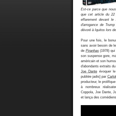
Est-ce parce que nous
que cet article du 2
effarement devant le m
d'arrogance de Trump
dévoré à Iquitos lors d
Pour une fois, le bon
sans avoir besoin de le 
de
Piranhas
(1978) qui
son suspense gore, mai
américain et son humour 
d'abondants extraits du 
Joe Dante
évoquer le 
publiée jadis] par
Carlo
producteur, le prolifiqu
à nombreux réalisate
Coppola, Joe Dante, 
et lança des comédien