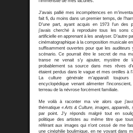
l’immensité de mes lacunes.
J’avais pallié mes incompétences en m’inventan
fait fi, du moins dans un premier temps, de l’har
D’une part, ayant acquis en 1973 l’un des p
j’avais cherché à reproduire tous les son
artificielle en apprenant à les analyser. D’autre pa
cinématographique à la composition musicale en 
suffisamment ouvertes pour que les auditeurs y
scénario. Ce pourrait être le secret de ma m
transe ne venait s’y ajouter, mystère de l
probablement sa source dans mes rêves d
étaient perdus dans le vague et mes oreilles à l’
La culture générale m’apparaît toujou
encyclopédique venant alimenter l’inconscient,
terreau de la névrose forcément familiale.
Me voilà à raconter ma vie alors que j’ava
thématique
« Arts & Culture, images, appareils, 
par point. J’y réponds malgré tout en soulig
politique des artistes au même titre que to
référant aux images qui n’ont cessé de me fasc
une cinéphilie boulimique, en ne voyant dans 