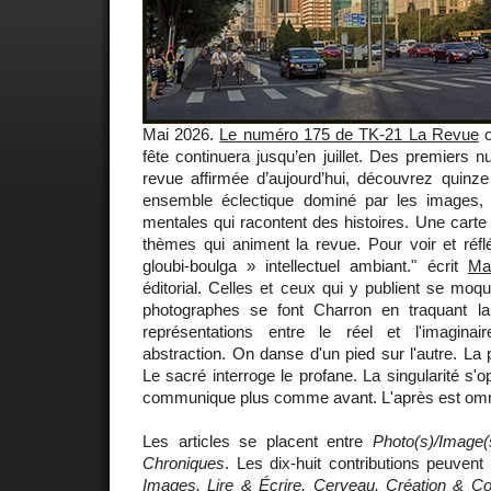
Mai 2026.
Le numéro 175 de TK-21 La Revue
c
fête continuera jusqu’en juillet. Des premiers n
revue affirmée d’aujourd’hui, découvrez quinze
ensemble éclectique dominé par les images, 
mentales qui racontent des histoires. Une carte
thèmes qui animent la revue. Pour voir et réfl
gloubi-boulga » intellectuel ambiant." écrit
Mar
éditorial. Celles et ceux qui y publient se moqu
photographes se font Charron en traquant la
représentations entre le réel et l'imaginair
abstraction. On danse d'un pied sur l'autre. La 
Le sacré interroge le profane. La singularité s'
communique plus comme avant. L'après est omn
Les articles se placent entre
Photo(s)/Image(
Chroniques
. Les dix-huit contributions peuvent
Images, Lire & Écrire, Cerveau, Création & C