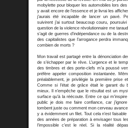
mobylette pour bloquer les automobiles lors des 
y avait encore de l’essence et je livrai les affic
j’aurais été incapable de lancer un pavé. P
suivirent j’ai surtout beaucoup couru, poursuiv
question de la violence révolutionnaire me taraude,
s’agit de guerres d’indépendance ou de la destru
des capitalistes que l’arrogance perdra imman
combien de morts ?
Mon travail est partagé entre la dénonciation des
de s’échapper par le rêve. L’urgence et le temp
des timbres et des porte-clefs m’a poussé vers
préfère appeler composition instantanée. Mê
préalablement, je privilégie la première prise e
Comme si l’état de grâce était le garant du bi
mieux. Il n’empêche que le résultat est un mystè
surface qu’à la réécoute. Entre ce qui m’inspire e
public je dois me faire confiance, car j’ig
tombent juste ou comment mon cerveau avance sur l
y a évidemment un filet. Tout cela n’est faisabl
des années de préparation à envisager tous les
l’impossible c’est le réel. Si la réalité dépas