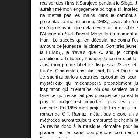
réaliser des films à Sarajevo pendant le Siège. J
aurait rimé mon engagement politique si l’intellec
ne mettait pas les mains dans le cambouis 
présenta. La même année, 1993, j’avais été l’un
en Algérie avant que cela devienne impossible e
l’Afrique du Sud d’avant Mandela au moment de
Hani. Le succès qui en découla me donna l’e
amours de jeunesse, le cinéma. Sorti très jeune
la FEMIS), je n’avais que 20 ans, je comp
ambitions artistiques, l’indépendance en était la
ainsi mon propre label de disques à 22 ans et
foulée. Cinquante ans plus tard, l’un et l’autre s
Je sacrifiai parfois certaines opportunités pour
mystérieux qui m’échappera probablement j
inspiration qui m’entraîne loin des sentiers bal
faire ce qui ne se fait pas puisque ce qui est fai
plus le budget est important, plus les pres
obstacle. En 1995 mon projet de film sur la fi
roman de C.F. Ramuz, n’était pas encore un 
méthodes auront toujours emprunté le chemin bu
Je revins donc à la musique, domaine pour leq
grande facilité sans comprendre comment c