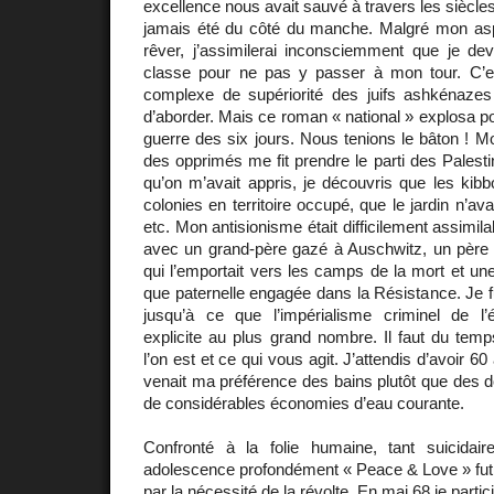
excellence nous avait sauvé à travers les siècle
jamais été du côté du manche. Malgré mon asp
rêver, j’assimilerai inconsciemment que je dev
classe pour ne pas y passer à mon tour. C’est
complexe de supériorité des juifs ashkénazes
d’aborder. Mais ce roman « national » explosa p
guerre des six jours. Nous tenions le bâton ! 
des opprimés me fit prendre le parti des Palesti
qu’on m’avait appris, je découvris que les kibbo
colonies en territoire occupé, que le jardin n’ava
etc. Mon antisionisme était difficilement assimila
avec un grand-père gazé à Auschwitz, un père q
qui l’emportait vers les camps de la mort et une
que paternelle engagée dans la Résistance. Je f
jusqu’à ce que l’impérialisme criminel de l’é
explicite au plus grand nombre. Il faut du tem
l’on est et ce qui vous agit. J’attendis d’avoir 6
venait ma préférence des bains plutôt que des do
de considérables économies d’eau courante.
Confronté à la folie humaine, tant suicidai
adolescence profondément « Peace & Love » f
par la nécessité de la révolte. En mai 68 je partic