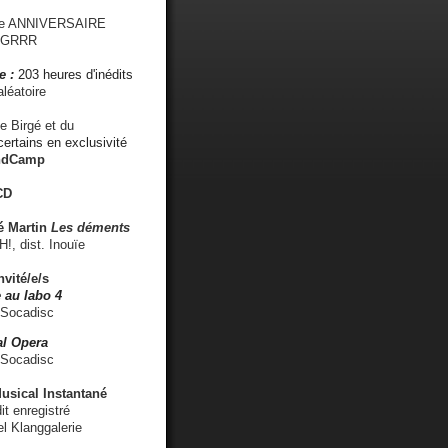
me ANNIVERSAIRE
s GRRR
e :
203 heures d'inédits
léatoire
e Birgé et du
ertains en exclusivité
ndCamp
CD
é
Martin
Les déments
 dist. Inouïe
nvité/e/s
 au labo 4
 Socadisc
l Opera
 Socadisc
sical Instantané
dit enregistré
el Klanggalerie