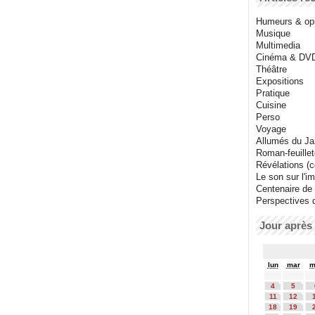
Humeurs & op
Musique
Multimedia
Cinéma & DV
Théâtre
Expositions
Pratique
Cuisine
Perso
Voyage
Allumés du J
Roman-feuille
Révélations (co
Le son sur l'i
Centenaire de
Perspectives 
Jour après 
lun
mar
m
4
5
11
12
18
19