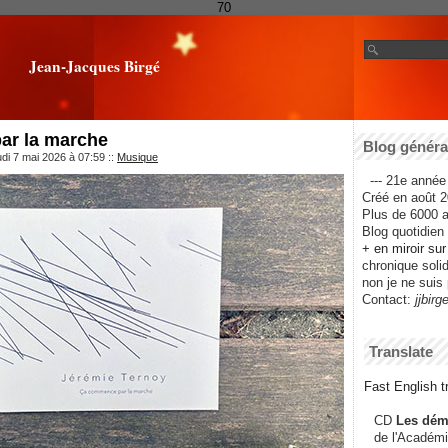
70
Jean-Jacques Birgé
ar la marche
Blog général
udi 7 mai 2026 à 07:59
::
Musique
--- 21e année 
Créé en août 2
Plus de 6000 ar
Blog quotidien f
+ en miroir su
chronique solida
non je ne suis 
Contact:
jjbirg
Translate
Fast English tr
CD
Les dém
de l'Académi