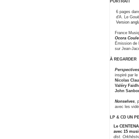
PORTRAIT
6 pages dans
d'A. Le Gouë
Version angl
France Musiqu
Ocora Couleu
Émission de F
sur Jean-Jacq
À REGARDER
Perspectives
inspiré par le 
Nicolas Claus
Valéry Faidhe
John Sanbo
Nonselves
, 
avec les vid
LP & CD
UN P
Le CENTENAI
avec 15 musi
dist. Orkhêst