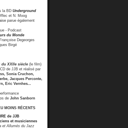
 la BD
Underground
fflec et N. Moog
aise
parue également
e - Podcast
rs du Monde
rançoise Degeorges
ues Birgé
 du XXIIe siècle
(le film)
CD de JJB et réalisé par
s, Sonia Cruchon,
rbe, Jacques Perconte,
rn
,
Eric Vernhes
...
performance
éos de
John Sanborn
EU MOINS RÉCENTS
RE de JJB
ciens et musiciennes
ra et Allumés du Jazz