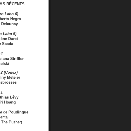
MS RÉCENTS
ro Labo 6)
berto Negro
 Delaunay
ro Labo 5)
lène Duret
e Saada
 4
iana Striffler
elski
2 (Codex)
nny Meteier
esbrosses
 1
thias Lévy
ri Hoang
ve
de
Poudingue
ental
. The Pusher)