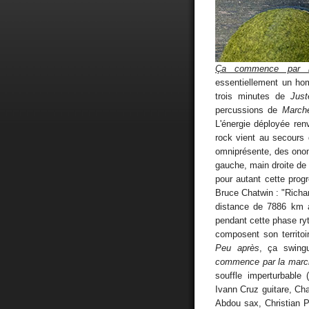
Ça commence par 
essentiellement un hom
trois minutes de
Just
percussions de
March
L'énergie déployée renv
rock vient au secours 
omniprésente, des onom
gauche, main droite de
pour autant cette prog
Bruce Chatwin : "Richa
distance de 7886 km 
pendant cette phase ry
composent son territoir
Peu après
, ça swing
commence par la marc
souffle imperturbable
Ivann Cruz guitare, Cha
Abdou sax, Christian 