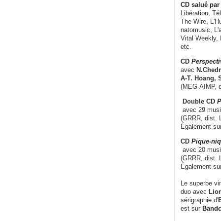
CD
salué par 
Libération, Té
The Wire, L'H
natomusic, L'a
Vital Weekly,
etc.
CD
Perspecti
avec
N.Chedm
A-T. Hoang, 
(MEG-AIMP, d
Double CD
P
avec 29 music
(GRRR, dist. L
Également su
CD
Pique-niq
avec 20 musi
(GRRR, dist. 
Également su
Le superbe vi
duo avec
Lion
sérigraphie d'
E
est sur
Band