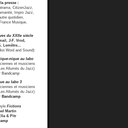
la presse :
lérama, CitizenJazz,
umanité, Impro Jazz,
utre quotidien,
 France Musique,
ves du XXIIe siècle
ail, J-F. Vrod,
S. Lemêtre
...
ist.Word and Sound)
ique-nique au labo
iennes et musiciens
es Allumés du Jazz)
r
Bandcamp
ue au labo 3
ciennes et musiciens
Les Allumés du Jazz)
r
Bandcamp
nyle
Fictions
el Martin
lla & Pitr
camp