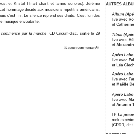
uvost et Kristof Hiriart chant et lames sonores). Jérémie
AUTRES ALBU
cet hommage décidé aux musiciens répétitifs américains,
Album (Apé
uis c'est fini. Le silence reprend ses droits. C'est l'un des
live avec
Ro
te musique envoûtante.
et
Catherine
 commence par la marche
, CD Circum-disc, sortie le 29
Titres (Apé
live avec
Hé
et
Alexandr
aucun commentaire
Apéro Labo
live avec
Fab
et
Léa Ciech
Apéro Labo 
live avec
Fa
et
Maëlle D
Apéro Labo
live avec
Ma
et
Antonin-T
LP
La preu
rock expérim
(GRRR, dist