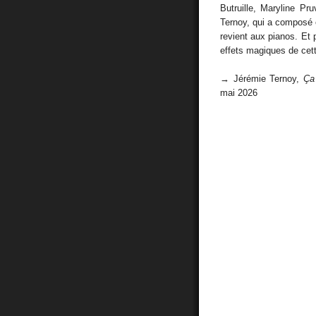
Butruille, Maryline Pr
Ternoy, qui a composé 
revient aux pianos. Et p
effets magiques de cet
→ Jérémie Ternoy,
Ça
mai 2026