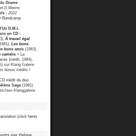
 du Drame
 et D.Meens
ils
- 2022
r Bandcamp
d'Un D.M.I.
fois en CD :
0)
,
À travail égal
1981),
Les bons
les bons amis
(1983),
a caméra
+ La
faces
(inédit, 1984),
) sur Klang Galerie
es bonus inédits !
CD inédit du duo
Hélène Sage
(1981)
utrichien Klanggalerie
anslation (click here)
cents par thème