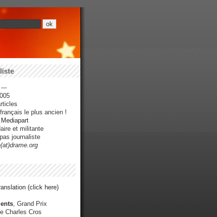
iste
---
005
ticles
rançais le plus ancien !
r Mediapart
ire et militante
pas journaliste
e(at)drame.org
anslation (click here)
ents
, Grand Prix
e Charles Cros