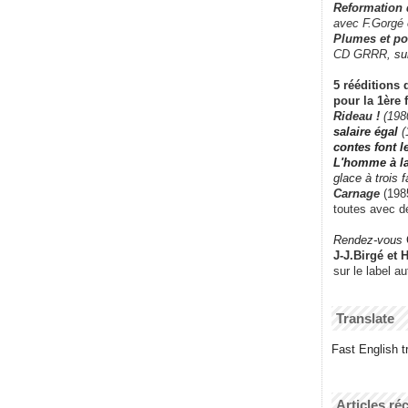
Reformation
avec F.Gorgé
Plumes et po
CD GRRR,
su
5 rééditions 
pour la 1ère 
Rideau !
(198
salaire égal
(
contes font 
L'homme à l
glace à trois 
Carnage
(1985
toutes avec d
Rendez-vous
J-J.Birgé et 
sur le label a
Translate
Fast English tr
Articles ré