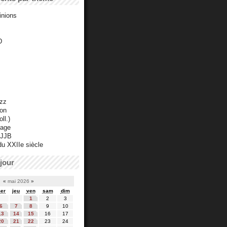
inions
D
azz
ton
ll.)
mage
 JJB
du XXIIe siècle
jour
«
mai 2026
»
er
jeu
ven
sam
dim
1
2
3
6
7
8
9
10
13
14
15
16
17
20
21
22
23
24