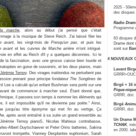
2025 - 50è
des disque
Radio Dram
Programme a
la marche
, alors au début j'ai pensé que c'était
mage à la musique de Steve Reich. J'ai laissé filer les
83 disques d
e avant
, les vingt-trois de
Presqu'un pas
, et puis les
Drame dont c
e avant
et les cuivres de
Marche arrière
m'ont intrigué.
sont sur
Ba
oie en effet au Reich d'il y a quelques décennies. Ici le
4 NOUVEAUX
de la fascination, avec une grosse caisse bien lourde et
atopées en guise de souvenirs, et les deux pianos, main
Lavant Birg
Jérémie Ternoy
. Des virages inattendus ne perturbent pas
GRRR+OUCH!,
ression prenant pour principe fondateur
The Songlines
de
Birgé + 16 i
rd Lee a calculé qu'un enfant Bushman sera porté sur une
Pique-nique
avant de commencer à marcher seul. Étant donné que,
GRRR, dist.
thmique, il passera son temps à nommer les éléments qui
e, il est impossible qu'il ne devienne pas poète." Ainsi,
Birgé
Anima
GRRR, dist.
ue jusqu'au titre éponyme qui met fin au vertige,
Ça
he
, après avoir entraîné à sa suite un grand ensemble au
Un Drame Mu
 (Jérémie Ternoy pianoS, Nicolas Mahieux contrebasse,
TCHAK
, iné
rles-Albert Duytschaever et Peter Orins batteries, Sakina
en 2000, lab
Pruvost trompette, Vianney Desplantes euphonium, Sarah