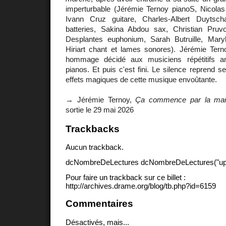
imperturbable (Jérémie Ternoy pianoS, Nicola
Ivann Cruz guitare, Charles-Albert Duytsc
batteries, Sakina Abdou sax, Christian Pruv
Desplantes euphonium, Sarah Butruille, Maryl
Hiriart chant et lames sonores). Jérémie Ter
hommage décidé aux musiciens répétitifs am
pianos. Et puis c'est fini. Le silence reprend se
effets magiques de cette musique envoûtante.
→ Jérémie Ternoy,
Ça commence par la ma
sortie le 29 mai 2026
Trackbacks
Aucun trackback.
dcNombreDeLectures dcNombreDeLectures("upd
Pour faire un trackback sur ce billet :
http://archives.drame.org/blog/tb.php?id=6159
Commentaires
Désactivés, mais...