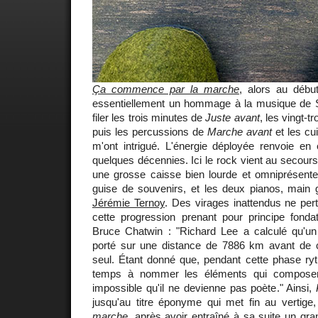
Ça commence par la marche
, alors au début
essentiellement un hommage à la musique de St
filer les trois minutes de
Juste avant
, les vingt-t
puis les percussions de
Marche avant
et les cu
m'ont intrigué. L'énergie déployée renvoie en 
quelques décennies. Ici le rock vient au secours
une grosse caisse bien lourde et omniprésen
guise de souvenirs, et les deux pianos, main 
Jérémie Ternoy
. Des virages inattendus ne per
cette progression prenant pour principe fond
Bruce Chatwin : "Richard Lee a calculé qu'u
porté sur une distance de 7886 km avant d
seul. Étant donné que, pendant cette phase ryt
temps à nommer les éléments qui composent s
impossible qu'il ne devienne pas poète." Ainsi,
jusqu'au titre éponyme qui met fin au vertige
marche
, après avoir entraîné à sa suite un gr