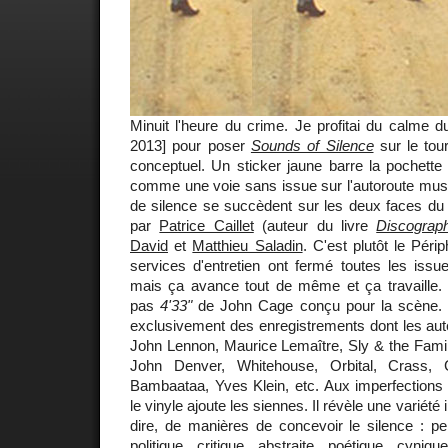
Minuit l'heure du crime. Je profitai du calme d
2013] pour poser
Sounds of Silence
sur le tour
conceptuel. Un sticker jaune barre la pochett
comme une voie sans issue sur l'autoroute musi
de silence se succèdent sur les deux faces du 
par
Patrice Caillet
(auteur du livre
Discograph
David
et
Matthieu Saladin
. C'est plutôt le Péri
services d'entretien ont fermé toutes les issu
mais ça avance tout de même et ça travaille.
pas
4'33"
de John Cage conçu pour la scène. L
exclusivement des enregistrements dont les aut
John Lennon, Maurice Lemaître, Sly & the Famil
John Denver, Whitehouse, Orbital, Crass, 
Bambaataa, Yves Klein, etc. Aux imperfections 
le vinyle ajoute les siennes. Il révèle une variété 
dire, de manières de concevoir le silence : pe
politique, critique, abstraite, poétique, cyniqu