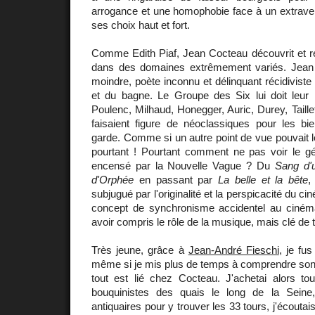
arrogance et une homophobie face à un extravert
ses choix haut et fort.
Comme Edith Piaf, Jean Cocteau découvrit et rév
dans des domaines extrêmement variés. Jean 
moindre, poète inconnu et délinquant récidiviste 
et du bagne. Le Groupe des Six lui doit leu
Poulenc, Milhaud, Honegger, Auric, Durey, Taille
faisaient figure de néoclassiques pour les bie
garde. Comme si un autre point de vue pouvait le
pourtant ! Pourtant comment ne pas voir le g
encensé par la Nouvelle Vague ? Du
Sang d'
d'Orphée
en passant par
La belle et la bête
,
subjugué par l'originalité et la perspicacité du cin
concept de synchronisme accidentel au ciném
avoir compris le rôle de la musique, mais clé de t
Très jeune, grâce à
Jean-André Fieschi
, je fu
même si je mis plus de temps à comprendre son 
tout est lié chez Cocteau. J'achetai alors to
bouquinistes des quais le long de la Seine,
antiquaires pour y trouver les 33 tours, j'écoutai