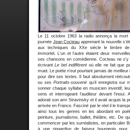
Le 11 octobre 1963 la radio annonça la mort 
journée
Jean Cocteau
apprenant la nouvelle s'ét
aux techniques du XXe siècle le timbre de
immortel. L'un et l'autre étaient deux merveille
ses chansons en comédienne. Cocteau ne s'y é
écrivant
Le bel indifférent
où elle ne fait que p
muet. Le poète n'eut pourtant jamais de meilleur
pour dire ses textes. Il faut absolument réécou
ou ses
Portraits-souvenir
qu'il enregistra sur m
sonner chaque syllabe en musicien inventif, le
sens et interrogeant l'auditeur devant l'inouï.
adorait son ami Stravinsky et il avait acquis la p
arrivée en France. Fasciné par le réel il le transpo
ainsi tous les genres en les abordant en poète
peinture, journalisme, ballet, théâtre, etc. De qu
commencer par les surréalistes, en particulier Br
à une ringardise de faiseur bourgeois pour 