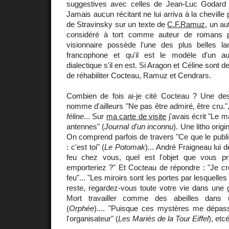
suggestives avec celles de Jean-Luc Godard
Jamais aucun récitant ne lui arriva à la cheville
de Stravinsky sur un texte de
C.F.Ramuz
, un au
considéré à tort comme auteur de romans 
visionnaire possède l'une des plus belles lan
francophone et qu'il est le modèle d'un au
dialectique s'il en est. Si Aragon et Céline sont d
de réhabiliter Cocteau, Ramuz et Cendrars.
Combien de fois ai-je cité Cocteau ? Une d
nomme d'ailleurs "Ne pas être admiré, être cru."
féline
... Sur
ma carte de visite
j'avais écrit "Le m
antennes" (
Journal d'un inconnu
). Une litho orig
On comprend parfois de travers "Ce que le public
: c'est toi" (
Le Potomak
)... André Fraigneau lui d
feu chez vous, quel est l'objet que vous pr
emporteriez ?" Et Cocteau de répondre : "Je cro
feu"... "Les miroirs sont les portes par lesquelles 
reste, regardez-vous toute votre vie dans une 
Mort travailler comme des abeilles dans
(
Orphée
).... "Puisque ces mystères me dépass
l'organisateur" (
Les Mariés de la Tour Eiffel
), etc