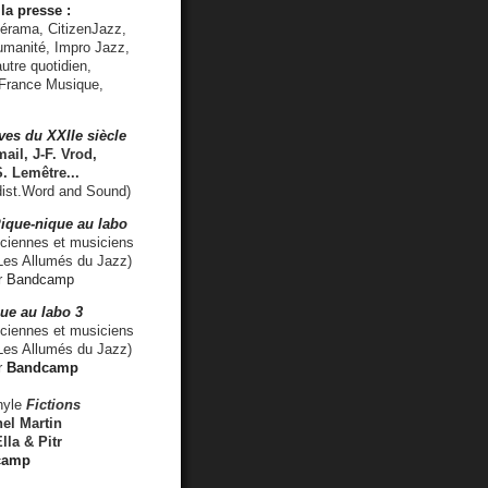
la presse :
lérama, CitizenJazz,
umanité, Impro Jazz,
utre quotidien,
 France Musique,
ves du XXIIe siècle
ail, J-F. Vrod,
S. Lemêtre
...
ist.Word and Sound)
ique-nique au labo
iennes et musiciens
es Allumés du Jazz)
r
Bandcamp
ue au labo 3
ciennes et musiciens
Les Allumés du Jazz)
r
Bandcamp
nyle
Fictions
el Martin
lla & Pitr
camp