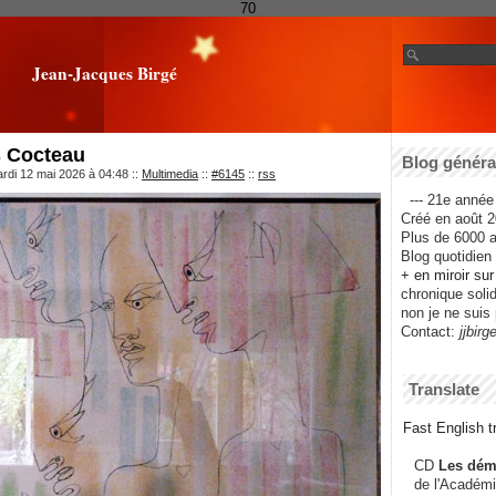
70
Jean-Jacques Birgé
s Cocteau
Blog général
rdi 12 mai 2026 à 04:48
::
Multimedia
::
#6145
::
rss
--- 21e année 
Créé en août 2
Plus de 6000 ar
Blog quotidien f
+ en miroir su
chronique solida
non je ne suis 
Contact:
jjbirg
Translate
Fast English tr
CD
Les dém
de l'Académi