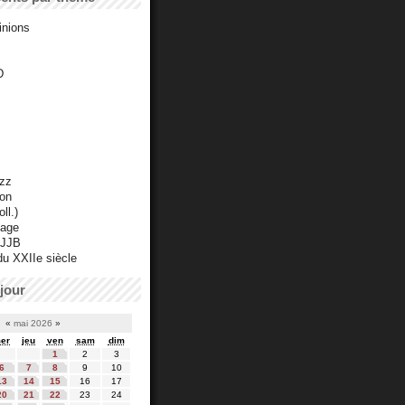
inions
D
azz
ton
ll.)
mage
 JJB
du XXIIe siècle
jour
«
mai 2026
»
er
jeu
ven
sam
dim
1
2
3
6
7
8
9
10
13
14
15
16
17
20
21
22
23
24