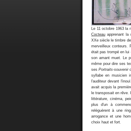
Le 11 octobre 1963 la r
Cocteau
apprenant la n
XXe siècle le timbre de 
merveilleux conteurs.
était pas trompé en lui
son amant muet. Le poè
même pour dire ses tex
ses
Portraits-souvenir
q
syllabe en musicien i
l'auditeur devant l'ino
avait acquis la première
le transposait en rêve. 
littérature, cinéma, pei
plus d'un à commencer
reléguèrent à une rin
arrogance et une homo
choix haut et fort.