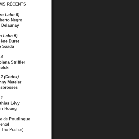
MS RÉCENTS
ro Labo 6)
berto Negro
 Delaunay
ro Labo 5)
lène Duret
e Saada
 4
iana Striffler
elski
2 (Codex)
nny Meteier
esbrosses
 1
thias Lévy
ri Hoang
ve
de
Poudingue
ental
. The Pusher)