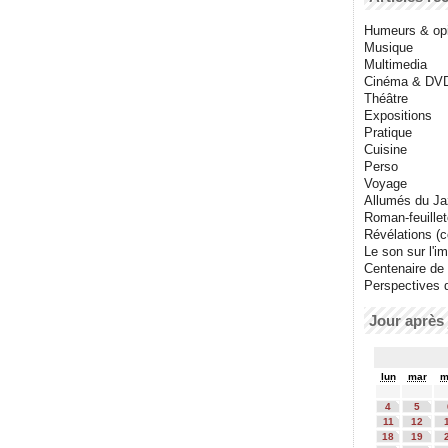
Humeurs & op
Musique
Multimedia
Cinéma & DV
Théâtre
Expositions
Pratique
Cuisine
Perso
Voyage
Allumés du J
Roman-feuille
Révélations (co
Le son sur l'i
Centenaire de
Perspectives 
Jour après 
lun
mar
m
4
5
11
12
18
19