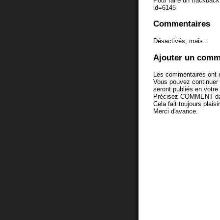
Pour faire un trackback 
id=6145
Commentaires
Désactivés, mais...
Ajouter un comm
Les commentaires ont é
Vous pouvez continuer
seront publiés en votr
Précisez COMMENT dans 
Cela fait toujours plaisi
Merci d'avance.