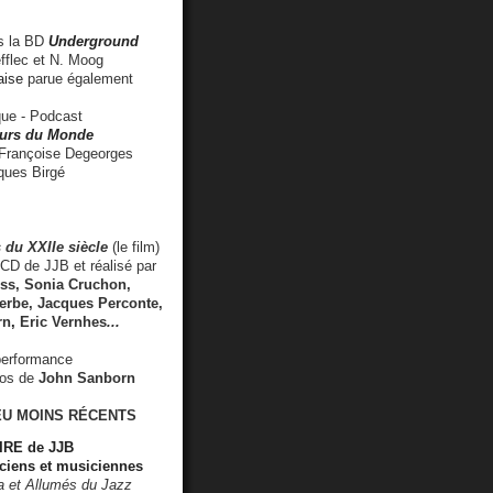
 la BD
Underground
fflec et N. Moog
aise
parue également
e - Podcast
rs du Monde
rançoise Degeorges
ues Birgé
 du XXIIe siècle
(le film)
CD de JJB et réalisé par
s, Sonia Cruchon,
rbe, Jacques Perconte,
rn
,
Eric Vernhes
...
performance
éos de
John Sanborn
EU MOINS RÉCENTS
RE de JJB
ciens et musiciennes
ra et Allumés du Jazz