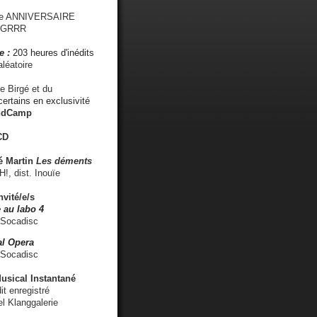
me ANNIVERSAIRE
s GRRR
e :
203 heures d'inédits
léatoire
e Birgé et du
ertains en exclusivité
ndCamp
CD
é
Martin
Les déments
 dist. Inouïe
nvité/e/s
 au labo 4
 Socadisc
l Opera
 Socadisc
sical Instantané
dit enregistré
el Klanggalerie