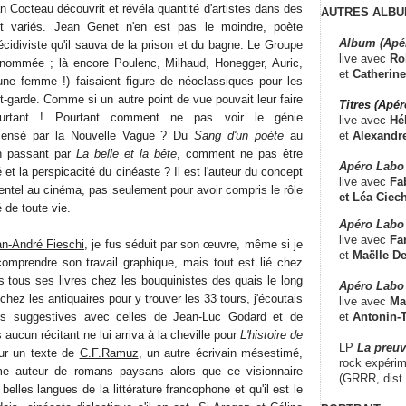
 Cocteau découvrit et révéla quantité d'artistes dans des
AUTRES ALBU
 variés. Jean Genet n'en est pas le moindre, poète
Album (Apé
écidiviste qu'il sauva de la prison et du bagne. Le Groupe
live avec
Ro
renommée ; là encore Poulenc, Milhaud, Honegger, Auric,
et
Catherine
i une femme !) faisaient figure de néoclassiques pour les
t-garde. Comme si un autre point de vue pouvait leur faire
Titres (Apé
urtant ! Pourtant comment ne pas voir le génie
live avec
Hé
et
Alexandr
censé par la Nouvelle Vague ? Du
Sang d'un poète
au
 passant par
La belle et la bête
, comment ne pas être
Apéro Labo
té et la perspicacité du cinéaste ? Il est l'auteur du concept
live avec
Fab
ntel au cinéma, pas seulement pour avoir compris le rôle
et
Léa Ciech
 de toute vie.
Apéro Labo 
live avec
Fa
n-André Fieschi
, je fus séduit par son œuvre, même si je
et
Maëlle D
omprendre son travail graphique, mais tout est lié chez
s tous ses livres chez les bouquinistes des quais le long
Apéro Labo
 chez les antiquaires pour y trouver les 33 tours, j'écoutais
live avec
Ma
et
Antonin-T
lus suggestives avec celles de Jean-Luc Godard et de
ucun récitant ne lui arriva à la cheville pour
L'histoire de
LP
La preu
ur un texte de
C.F.Ramuz
, un autre écrivain mésestimé,
rock expérim
me auteur de romans paysans alors que ce visionnaire
(GRRR, dist
elles langues de la littérature francophone et qu'il est le