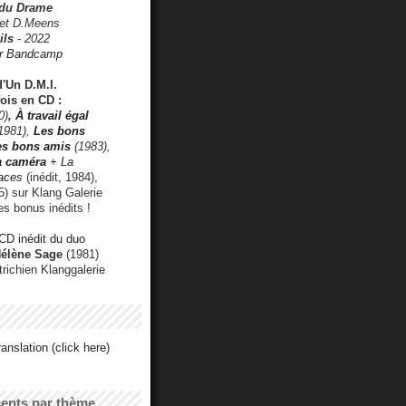
 du Drame
 et D.Meens
ils
- 2022
r Bandcamp
d'Un D.M.I.
fois en CD :
0)
,
À travail égal
1981),
Les bons
les bons amis
(1983),
a caméra
+ La
faces
(inédit, 1984),
) sur Klang Galerie
es bonus inédits !
CD inédit du duo
Hélène Sage
(1981)
utrichien Klanggalerie
anslation (click here)
cents par thème