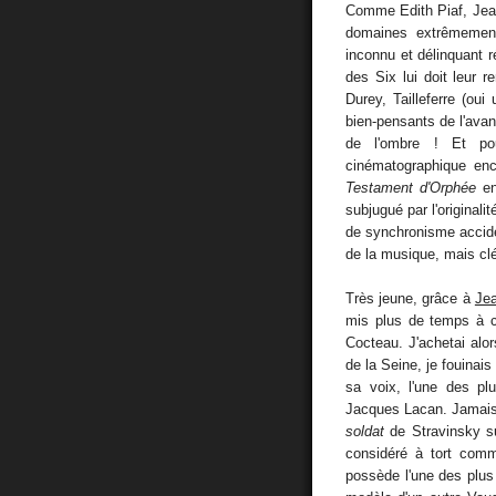
Comme Edith Piaf, Jean
domaines extrêmement
inconnu et délinquant r
des Six lui doit leur 
Durey, Tailleferre (ou
bien-pensants de l'avan
de l'ombre ! Et po
cinématographique en
Testament d'Orphée
en
subjugué par l'originali
de synchronisme accide
de la musique, mais clé
Très jeune, grâce à
Jea
mis plus de temps à c
Cocteau. J'achetai alor
de la Seine, je fouinais
sa voix, l'une des p
Jacques Lacan. Jamais a
soldat
de Stravinsky s
considéré à tort com
possède l'une des plus b