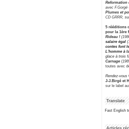
Reformation
avec F.Gorgé
Plumes et po
CD GRRR,
su
5 rééditions 
pour la 1ère 
Rideau !
(198
salaire égal
(
contes font 
L'homme à l
glace à trois 
Carnage
(1985
toutes avec d
Rendez-vous
J-J.Birgé et 
sur le label a
Translate
Fast English tr
Articles ré