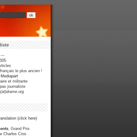
iste
---
005
ticles
rançais le plus ancien !
r Mediapart
ire et militante
pas journaliste
e(at)drame.org
anslation (click here)
ents
, Grand Prix
e Charles Cros