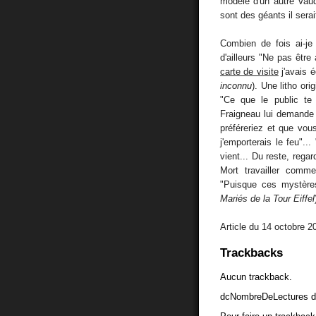
modèle d'un autre Vaudo
sont des géants il sera
Combien de fois ai-j
d'ailleurs "Ne pas être 
carte de visite
j'avais é
inconnu
). Une litho or
"Ce que le public te r
Fraigneau lui demande :
préféreriez et que vou
j'emporterais le feu"..
vient... Du reste, rega
Mort travailler comm
"Puisque ces mystères
Mariés de la Tour Eiffel
Article du 14 octobre 2
Trackbacks
Aucun trackback.
dcNombreDeLectures d