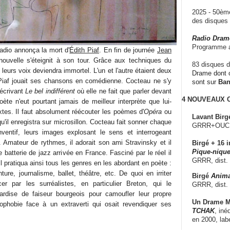
2025 - 50è
des disque
Radio Dram
Programme a
adio annonça la mort d'
Édith Piaf
. En fin de journée
Jean
ouvelle s'éteignit à son tour. Grâce aux techniques du
83 disques d
leurs voix deviendra immortel. L'un et l'autre étaient deux
Drame dont c
 Piaf jouait ses chansons en comédienne. Cocteau ne s'y
sont sur
Ba
 écrivant
Le bel indifférent
où elle ne fait que parler devant
4 NOUVEAUX
te n'eut pourtant jamais de meilleur interprète que lui-
tes. Il faut absolument réécouter les poèmes d'
Opéra
ou
Lavant Birg
u'il enregistra sur microsillon. Cocteau fait sonner chaque
GRRR+OUCH!,
nventif, leurs images explosant le sens et interrogeant
uï. Amateur de rythmes, il adorait son ami Stravinsky et il
Birgé + 16 i
Pique-nique
 batterie de jazz arrivée en France. Fasciné par le réel il
GRRR, dist.
Il pratiqua ainsi tous les genres en les abordant en poète :
nture, journalisme, ballet, théâtre, etc. De quoi en irriter
Birgé
Anima
 par les surréalistes, en particulier Breton, qui le
GRRR, dist.
gardise de faiseur bourgeois pour camoufler leur propre
Un Drame Mu
phobie face à un extraverti qui osait revendiquer ses
TCHAK
, iné
en 2000, lab