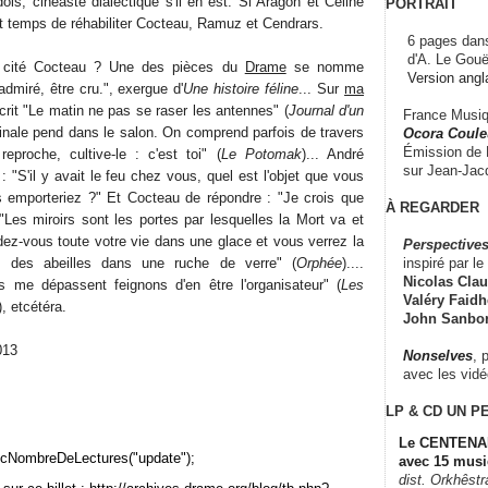
is, cinéaste dialectique s'il en est. Si Aragon et Céline
PORTRAIT
it temps de réhabiliter Cocteau, Ramuz et Cendrars.
6 pages dans
d'A. Le Gouë
e cité Cocteau ? Une des pièces du
Drame
se nomme
Version angl
admiré, être cru.", exergue d'
Une histoire féline
... Sur
ma
crit "Le matin ne pas se raser les antennes" (
Journal d'un
France Musiqu
iginale pend dans le salon. On comprend parfois de travers
Ocora Couleu
Émission de F
eproche, cultive-le : c'est toi" (
Le Potomak
)... André
sur Jean-Jacq
 "S'il y avait le feu chez vous, quel est l'objet que vous
s emporteriez ?" Et Cocteau de répondre : "Je crois que
À REGARDER
. "Les miroirs sont les portes par lesquelles la Mort va et
rdez-vous toute votre vie dans une glace et vous verrez la
Perspectives
inspiré par le 
e des abeilles dans une ruche de verre" (
Orphée
)....
Nicolas Claus
 me dépassent feignons d'en être l'organisateur" (
Les
Valéry Faidhe
), etcétéra.
John Sanbo
013
Nonselves
, 
avec les vid
LP & CD
UN P
Le CENTENAI
cNombreDeLectures("update");
avec 15 musi
dist. Orkhêst