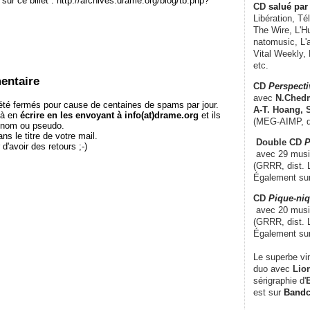
sur ce billet : http://archives.drame.org/blog/tb.php?
CD
salué par 
Libération, Té
The Wire, L'H
natomusic, L'a
Vital Weekly,
etc.
entaire
CD
Perspecti
avec
N.Chedm
té fermés pour cause de centaines de spams par jour.
A-T. Hoang, 
 à en
écrire en les envoyant à info(at)drame.org
et ils
(MEG-AIMP, d
e nom ou pseudo.
le titre de votre mail.
Double CD
P
r d'avoir des retours ;-)
avec 29 music
(GRRR, dist. L
Également su
CD
Pique-niq
avec 20 musi
(GRRR, dist. 
Également su
Le superbe vi
duo avec
Lion
sérigraphie d'
E
est sur
Band