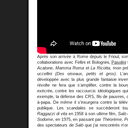
Après son arrivée à Rome depuis le Frioul, so
collaborations avec Fellini et Bolognini,
Pasolini
Acatone, Mamma Roma
et
La Ricotta
, mon pr
uccellini (Des oiseaux, petits et gros)
. L'a
développée avec la plus grande fantaisie invent
révolte ne fera que s'amplifier, contre la bourg
exécrée, contre les raccourcis idéologiques qui 
exemple, la défense des CRS, fils de pauvres, co
à-papa. De même il s'insurgera contre la télévi
publique. Les scandales se succéderont to
Raggazzi di vita
en 1958 à son ultime film,
Salò 
Sodome
, en 1975, en passant par
Théorème, Po
des spectateurs de
Salò
que j'ai rencontrés n'o