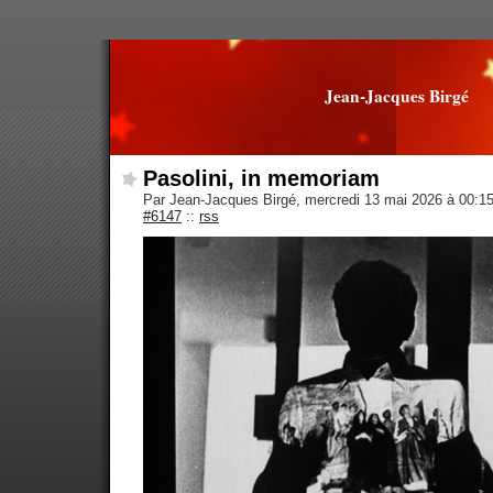
Jean-Jacques Birgé
Pasolini, in memoriam
Par Jean-Jacques Birgé, mercredi 13 mai 2026 à 00:1
#6147
::
rss