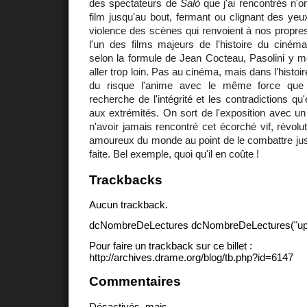
des spectateurs de
Salò
que j'ai rencontrés n'o
film jusqu'au bout, fermant ou clignant des yeux
violence des scènes qui renvoient à nos propre
l'un des films majeurs de l'histoire du ciném
selon la formule de Jean Cocteau, Pasolini y mo
aller trop loin. Pas au cinéma, mais dans l'histoi
du risque l'anime avec le même force que 
recherche de l'intégrité et les contradictions qu
aux extrémités. On sort de l'exposition avec un t
n'avoir jamais rencontré cet écorché vif, révolu
amoureux du monde au point de le combattre jusq
faite. Bel exemple, quoi qu'il en coûte !
Trackbacks
Aucun trackback.
dcNombreDeLectures dcNombreDeLectures("upd
Pour faire un trackback sur ce billet :
http://archives.drame.org/blog/tb.php?id=6147
Commentaires
Désactivés, mais...