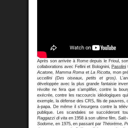
Après son arrivée à Rome depuis le Frioul, so
collaborations avec Fellini et Bolognini,
Pasolini
Acatone, Mamma Roma
et
La Ricotta
, mon pr
uccellini (Des oiseaux, petits et gros)
. L'a
développée avec la plus grande fantaisie invent
révolte ne fera que s'amplifier, contre la bourg
exécrée, contre les raccourcis idéologiques qui 
exemple, la défense des CRS, fils de pauvres, co
à-papa. De même il s'insurgera contre la télévi
publique. Les scandales se succéderont to
Raggazzi di vita
en 1958 à son ultime film,
Salò 
Sodome
, en 1975, en passant par
Théorème, Po