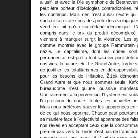
allusif, et avec la IXe symphonie de Beethoven 
peut être porteur d'idéologies contradictoires, 
les contenus. Mais rien n'est aussi neutre qu'
surtaxe son café sous des prétextes écologiques
vend en fait qu'un succédané idéologique. L
compris dans le prix du produit décomplexé 
viennent à manquer surgit la violence. Les s
comme montrés avec le groupe Rammstein perv
nazie. Le capitalisme, dont les crises so
permanence, est prêt à tout sacrifier pour défend
nos vies, la nature, etc. Le Grand Autre, l'ordre 
de justifier les totalitarismes en déresponsabil
pour les besoins de l'Histoire. Žižek démontre
Grand Autre et que nous sommes seuls. Kafkaï
bureaucratie n'est qu'une jouissive manifest
Contrairement à la perversion, l'hystérie est subv
l'expression du doute. Toutes les nouvelles in
Mais nous préférons sauver les apparences en 
de ce qui nous opprime. Chacun peut pourtant r
sa manière face à l'objectivité apparente des fai
nos rêves en acceptant ceux que la consommati
premier pas vers la liberté n'est pas de transforme
coïncide avec nos rêves, il s'agit de rêver aut