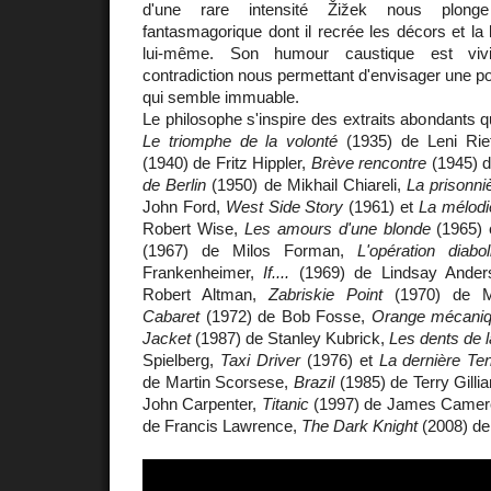
d'une rare intensité Žižek nous plong
fantasmagorique dont il recrée les décors et la 
lui-même. Son humour caustique est vivi
contradiction nous permettant d'envisager une po
qui semble immuable.
Le philosophe s'inspire des extraits abondants qu'
Le triomphe de la volonté
(1935) de Leni Rie
(1940) de Fritz Hippler,
Brève rencontre
(1945) 
de Berlin
(1950) de Mikhail Chiareli,
La prisonni
John Ford,
West Side Story
(1961) et
La mélodi
Robert Wise,
Les amours d'une blonde
(1965)
(1967) de Milos Forman,
L'opération diabol
Frankenheimer,
If....
(1969) de Lindsay Ande
Robert Altman,
Zabriskie Point
(1970) de Mic
Cabaret
(1972) de Bob Fosse,
Orange mécani
Jacket
(1987) de Stanley Kubrick,
Les dents de 
Spielberg,
Taxi Driver
(1976) et
La dernière Ten
de Martin Scorsese,
Brazil
(1985) de Terry Gilli
John Carpenter,
Titanic
(1997) de James Camer
de Francis Lawrence,
The Dark Knight
(2008) de