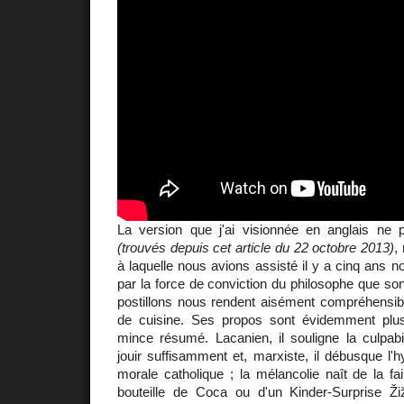
La version que j'ai visionnée en anglais ne po
(trouvés depuis cet article du 22 octobre 2013)
,
à laquelle nous avions assisté il y a cinq ans 
par la force de conviction du philosophe que so
postillons nous rendent aisément compréhensibl
de cuisine. Ses propos sont évidemment pl
mince résumé. Lacanien, il souligne la culpabil
jouir suffisamment et, marxiste, il débusque l'h
morale catholique ; la mélancolie naît de la fa
bouteille de Coca ou d'un Kinder-Surprise Ži