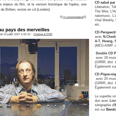
CD
salué par 
 enjeux du film, et la version historique de l'opéra, une
Libération, Té
de Britten, existe en cd (London).
The Wire, L'H
natomusic, L'a
3 commentaires
Vital Weekly,
etc.
au pays des merveilles
CD
Perspecti
i 16 juillet 2007 à 00:16
::
Cinéma & DVD
avec
N.Chedm
A-T. Hoang, 
(MEG-AIMP, d
Double CD
P
avec 29 music
(GRRR, dist. L
Également su
CD
Pique-niq
avec 20 musi
(GRRR, dist. 
Également su
Le superbe vi
duo avec
Lion
sérigraphie d'
E
est sur
Band