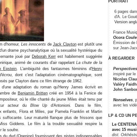
PORTRAIT
6 pages dans
d'A. Le Gouë
Version angl
France Musiqu
Ocora Couleu
Émission de F
m d'horreur,
Les innocents
de
Jack Clayton
est plutôt une
sur Jean-Jacq
 d'un drame psychanalytique où la sexualité hystérique du
vernante joué par
Deborah Kerr
est habilement suggérée
À REGARDER
onirique, animé de courants d'air rappelant
La chute de la
Perspectives
n Epstein
. L'ambiguïté des fantasmes féminins d'
Henry
inspiré par le 
d'écrou
, dont c'est l'adaptation cinématographique, sont
Nicolas Claus
sés par Clayton dans ce film étrange de 1962.
Valéry Faidhe
 d'une adaptation du roman qu'Henry James écrivit en
John Sanbo
hambre de
Benjamin Britten
créé en 1954 à la Fenice de
ompositeur, où le rôle chanté du jeune Miles était tenu par
Nonselves
, 
avec les vid
utur acteur du
Blow Up
d'Antonioni. Dans le film,
ux enfants, Flora et Miles, par Pamela Franklin et Martin
LP & CD
UN P
rs suffocante. Leur maturité flanque plus de frissons que
Miss Giddens. Le film à la trouble sexualité respire la
Le CENTENAI
avec 15 musi
r le soufre.
dist. Orkhêst
 du dvd (Opening) fournissent des pistes indispensables