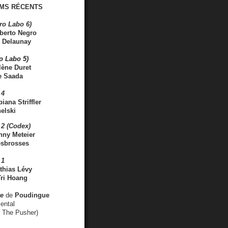
MS RÉCENTS
ro Labo 6)
berto Negro
 Delaunay
ro Labo 5)
lène Duret
e Saada
 4
iana Striffler
elski
2 (Codex)
nny Meteier
esbrosses
 1
thias Lévy
ri Hoang
ve
de
Poudingue
ental
. The Pusher)