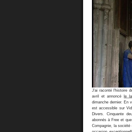
J'ai raconté l'histoire
avril et annoncé
le l
dimanche dernier. En vo
est accessible sur Vi
Divers. Cinquante de
abonnés à Free et que
Compagnie, la société 
occasion exceptionnel