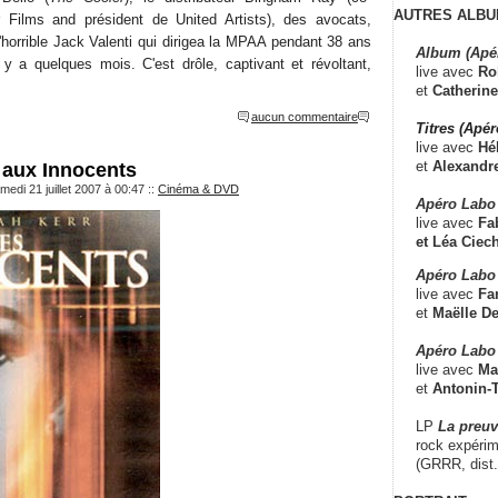
AUTRES ALBU
 Films and président de United Artists), des avocats,
'horrible Jack Valenti qui dirigea la MPAA pendant 38 ans
Album (Apé
l y a quelques mois. C'est drôle, captivant et révoltant,
live avec
Ro
et
Catherine
aucun commentaire
Titres (Apé
live avec
Hé
et
Alexandr
 aux Innocents
edi 21 juillet 2007 à 00:47
::
Cinéma & DVD
Apéro Labo
live avec
Fab
et
Léa Ciech
Apéro Labo 
live avec
Fa
et
Maëlle D
Apéro Labo
live avec
Ma
et
Antonin-T
LP
La preu
rock expérim
(GRRR, dist