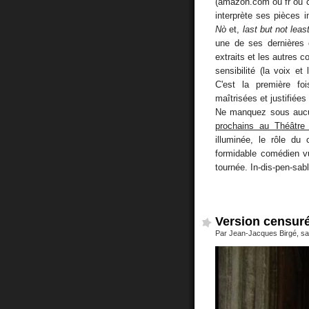
(amazon.com ou fr ou c
interprète ses pièces 
Nò
et,
last but not leas
une de ses dernières 
extraits et les autres 
sensibilité (la voix et
C'est la première fo
maîtrisées et justifiées
Ne manquez sous auc
prochains au Théâtre 
illuminée, le rôle du
formidable comédien v
tournée. In-dis-pen-sab
Version censuré
Par Jean-Jacques Birgé, sam