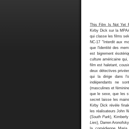
This Film Is Not Yet 
Kirby Dick sur la MPAA
qui classe les films se
NC-17 "Interdit aux m
que l'identité des mem
est bigrement ésotéri
culture américaine qui
film est haletant, cous
deux détectives privée
qui la dirige dans l
indépendants ne son
(masculines et féminin
que le sexe, que les s
secret laisse les main
Kirby Dick révèle fina
les réalisateurs John W
(
South Park
), Kimberly
Lies
), Darren Aronofsky
la comédienne Maria 