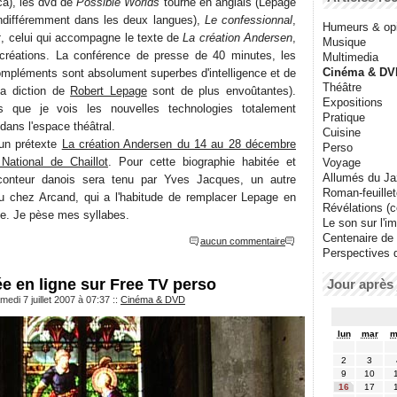
a), les dvd de
Possible Worlds
tourné en anglais (Lepage
indifféremment dans les deux langues),
Le confessionnal
,
Humeurs & op
t
, celui qui accompagne le texte de
La création Andersen
,
Musique
créations. La conférence de presse de 40 minutes, les
Multimedia
Cinéma & DV
compléments sont absolument superbes d'intelligence et de
Théâtre
 la diction de
Robert Lepage
sont de plus envoûtantes).
Expositions
is que je vois les nouvelles technologies totalement
Pratique
 dans l'espace théâtral.
Cuisine
un prétexte
La création Andersen du 14 au 28 décembre
Perso
National de Chaillot
. Pour cette biographie habitée et
Voyage
Allumés du J
 conteur danois sera tenu par Yves Jacques, un autre
Roman-feuille
u chez Arcand, qui a l'habitude de remplacer Lepage en
Révélations (co
le. Je pèse mes syllabes.
Le son sur l'i
Centenaire de
aucun commentaire
Perspectives 
e en ligne sur Free TV perso
Jour après 
edi 7 juillet 2007 à 07:37
::
Cinéma & DVD
lun
mar
m
2
3
9
10
16
17