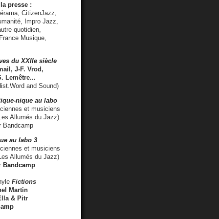
la presse :
lérama, CitizenJazz,
umanité, Impro Jazz,
utre quotidien,
 France Musique,
ves du XXIIe siècle
ail, J-F. Vrod,
S. Lemêtre
...
ist.Word and Sound)
ique-nique au labo
iennes et musiciens
es Allumés du Jazz)
r
Bandcamp
ue au labo 3
ciennes et musiciens
Les Allumés du Jazz)
r
Bandcamp
nyle
Fictions
el Martin
lla & Pitr
camp