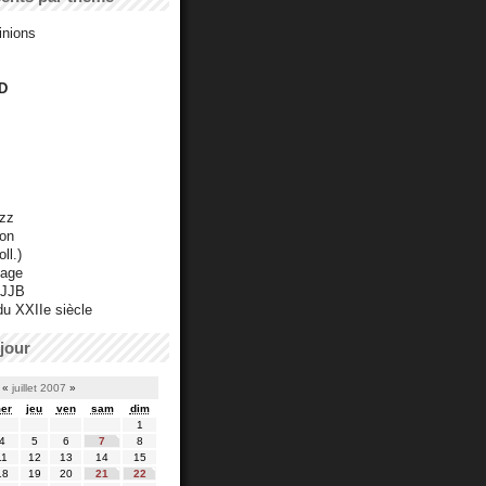
inions
D
azz
ton
ll.)
mage
 JJB
du XXIIe siècle
jour
«
juillet 2007
»
er
jeu
ven
sam
dim
1
4
5
6
7
8
11
12
13
14
15
18
19
20
21
22