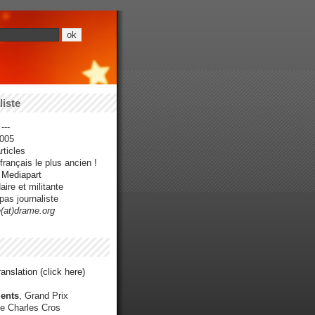
iste
---
005
ticles
rançais le plus ancien !
r Mediapart
ire et militante
pas journaliste
e(at)drame.org
anslation (click here)
ents
, Grand Prix
e Charles Cros