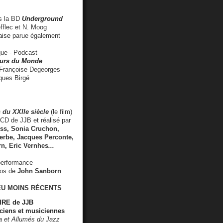
 la BD
Underground
fflec et N. Moog
aise
parue également
e - Podcast
rs du Monde
rançoise Degeorges
ues Birgé
 du XXIIe siècle
(le film)
CD de JJB et réalisé par
s, Sonia Cruchon,
rbe, Jacques Perconte,
rn
,
Eric Vernhes
...
performance
éos de
John Sanborn
EU MOINS RÉCENTS
RE de JJB
ciens et musiciennes
ra et Allumés du Jazz