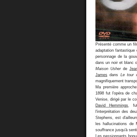
Présenté comme un fil
adaptation fantastique
personnage de la gou
dans un noir et blanc 
Maison Usher
de
Jea
James
dans
Le tour 
magnifiquement transpo
Ma première approche
1898 fut l'opéra de c
Venise, dirigé par le c
David Hemmings
, f
l'interprétation des de
Stephens, est d'ailleu
les hallucinations de 
souffrance jusqu'à senti
Les passionnants bonus