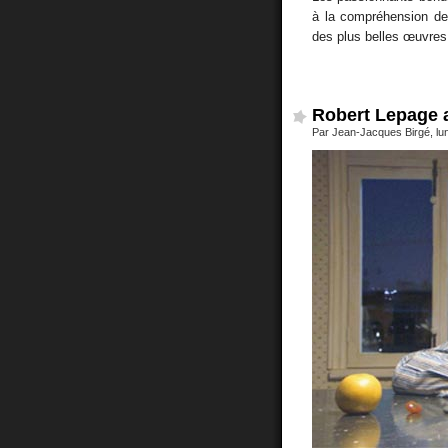
à la compréhension des
des plus belles œuvres 
Robert Lepage 
Par Jean-Jacques Birgé, lund