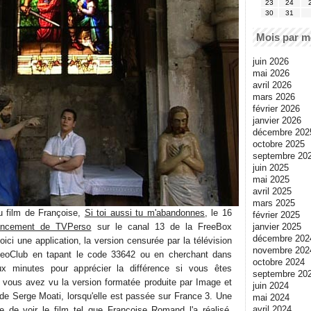
23
24
30
31
Mois par m
juin 2026
mai 2026
avril 2026
mars 2026
février 2026
janvier 2026
décembre 202
octobre 2025
septembre 20
juin 2025
mai 2025
avril 2025
mars 2025
 du film de Françoise,
Si toi aussi tu m'abandonnes
, le 16
février 2025
janvier 2025
ancement de TVPerso
sur le canal 13 de la FreeBox
décembre 202
ici une application, la version censurée par la télévision
novembre 202
deoClub en tapant le code 33642 ou en cherchant dans
octobre 2024
ux minutes pour apprécier la différence si vous êtes
septembre 20
 vous avez vu la version formatée produite par Image et
juin 2024
de Serge Moati, lorsqu'elle est passée sur France 3. Une
mai 2024
avril 2024
le de voir le film tel que
Françoise Romand
l'a réalisé,