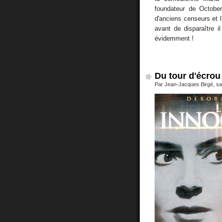
foundateur de October
d'anciens censeurs et l
avant de disparaître i
évidemment !
Du tour d'écrou
Par Jean-Jacques Birgé, sam