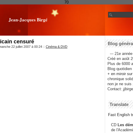
70
Jean-Jacques Birgé
icain censuré
Blog général
anche 22 juillet 2007 à 00:24
::
Cinéma & DVD
--- 21e année 
Créé en août 2
Plus de 6000 ar
Blog quotidien f
+ en miroir su
chronique solida
non je ne suis 
Contact:
jjbirg
Translate
Fast English tr
CD
Les dém
de l'Académi