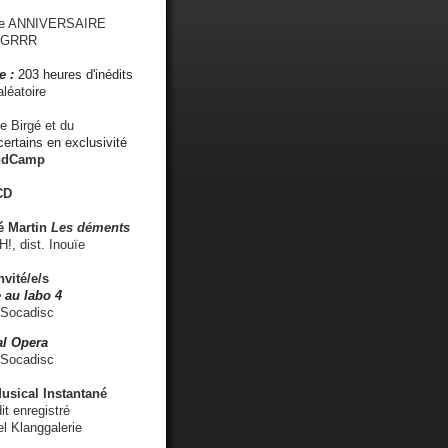
me ANNIVERSAIRE
s GRRR
e :
203 heures d'inédits
léatoire
e Birgé et du
ertains en exclusivité
ndCamp
CD
é
Martin
Les déments
 dist. Inouïe
nvité/e/s
 au labo 4
 Socadisc
l Opera
 Socadisc
sical Instantané
dit enregistré
el Klanggalerie