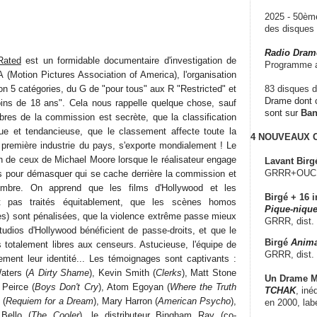
2025 - 50è
des disque
Radio Dram
Rated
est un formidable documentaire d'investigation de
Programme a
 (Motion Pictures Association of America), l'organisation
lon 5 catégories, du G de "pour tous" aux R "Restricted" et
83 disques d
Drame dont c
oins de 18 ans". Cela nous rappelle quelque chose, sauf
sont sur
Ba
bres de la commission est secrète, que la classification
que et tendancieuse, que le classement affecte toute la
4 NOUVEAUX
, première industrie du pays, s'exporte mondialement ! Le
in de ceux de Michael Moore lorsque le réalisateur engage
Lavant Birg
GRRR+OUCH!,
s pour démasquer qui se cache derrière la commission et
'ombre. On apprend que les films d'Hollywood et les
Birgé + 16 i
t pas traités équitablement, que les scènes homos
Pique-nique
es) sont pénalisées, que la violence extrême passe mieux
GRRR, dist.
tudios d'Hollywood bénéficient de passe-droits, et que le
Birgé
Anima
s totalement libres aux censeurs. Astucieuse, l'équipe de
GRRR, dist.
lement leur identité... Les témoignages sont captivants :
aters (
A Dirty Shame
), Kevin Smith (
Clerks
), Matt Stone
Un Drame Mu
 Peirce (
Boys Don't Cry
), Atom Egoyan (
Where the Truth
TCHAK
, iné
 (
Requiem for a Dream
), Mary Harron (
American Psycho
),
en 2000, lab
Bello (
The Cooler
), le distributeur Bingham Ray (co-