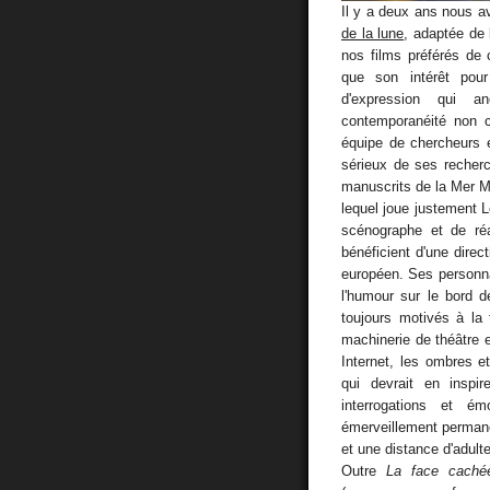
Il y a deux ans nous a
de la lune
, adaptée de 
nos films préférés de 
que son intérêt pour
d'expression qui a
contemporanéité non c
équipe de chercheurs et
sérieux de ses recher
manuscrits de la Mer Mo
lequel joue justement 
scénographe et de ré
bénéficient d'une direc
européen. Ses personna
l'humour sur le bord 
toujours motivés à la
machinerie de théâtre e
Internet, les ombres e
qui devrait en inspi
interrogations et é
émerveillement permane
et une distance d'adulte
Outre
La face caché