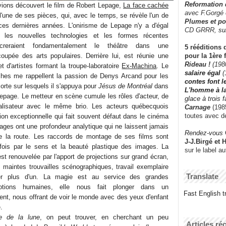
Reformation
vions découvert le film de Robert Lepage,
La face cachée
avec F.Gorgé
l'une de ses pièces, qui, avec le temps, se révèle l'un de
Plumes et po
ces dernières années. L'onirisme de Lepage n'y a d'égal
CD GRRR,
su
 les nouvelles technologies et les formes récentes
ncreraient fondamentalement le théâtre dans une
5 rééditions 
pour la 1ère 
oupée des arts populaires. Derrière lui, est réunie une
Rideau !
(198
 d'artistes formant la troupe-laboratoire
Ex-Machina
. Le
salaire égal
(
ches me rappellent la passion de Denys Arcand pour les
contes font 
rte sur lesquels il s'appuya pour
Jésus de Montréal
dans
L'homme à l
Lepage. Le metteur en scène cumule les rôles d'acteur, de
glace à trois 
alisateur avec le même brio. Les acteurs québecquois
Carnage
(1985
toutes avec d
tion exceptionnelle qui fait souvent défaut dans le cinéma
ges ont une profondeur analytique qui ne laissent jamais
Rendez-vous
de la route. Les raccords de montage de ses films sont
J-J.Birgé et 
 fois par le sens et la beauté plastique des images. La
sur le label a
st renouvelée par l'apport de projections sur grand écran,
t maintes trouvailles scénographiques, travail exemplaire
Translate
rer plus d'un. La magie est au service des grandes
motions humaines, elle nous fait plonger dans un
Fast English tr
nt, nous offrant de voir le monde avec des yeux d'enfant
.
e de la lune
, on peut trouver, en cherchant un peu
Articles ré