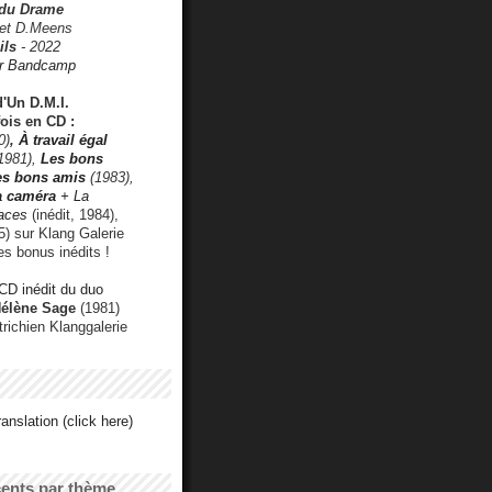
 du Drame
 et D.Meens
ils
- 2022
r Bandcamp
d'Un D.M.I.
fois en CD :
0)
,
À travail égal
1981),
Les bons
les bons amis
(1983),
a caméra
+ La
faces
(inédit, 1984),
) sur Klang Galerie
es bonus inédits !
CD inédit du duo
Hélène Sage
(1981)
utrichien Klanggalerie
anslation (click here)
cents par thème