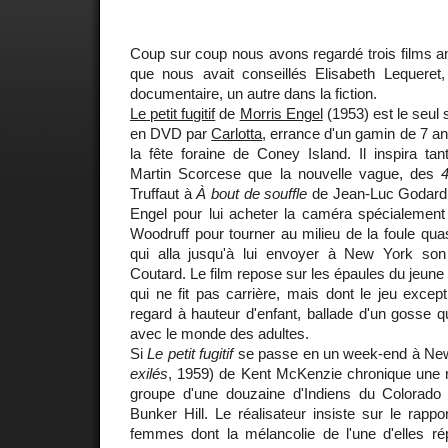
Coup sur coup nous avons regardé trois films a
que nous avait conseillés Elisabeth Lequeret
documentaire, un autre dans la fiction.
Le petit fugitif
de
Morris Engel
(1953) est le seul 
en DVD par
Carlotta
, errance d'un gamin de 7 an
la fête foraine de Coney Island. Il inspira ta
Martin Scorcese que la nouvelle vague, des
Truffaut à
À bout de souffle
de Jean-Luc Godard q
Engel pour lui acheter la caméra spécialement 
Woodruff pour tourner au milieu de la foule qua
qui alla jusqu'à lui envoyer à New York son
Coutard. Le film repose sur les épaules du jeune
qui ne fit pas carrière, mais dont le jeu excepti
regard à hauteur d'enfant, ballade d'un gosse 
avec le monde des adultes.
Si
Le petit fugitif
se passe en un week-end à Ne
exilés
, 1959) de Kent McKenzie chronique une n
groupe d'une douzaine d'Indiens du Colorado h
Bunker Hill. Le réalisateur insiste sur le rap
femmes dont la mélancolie de l'une d'elles ré