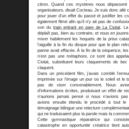
citron. Quand ces mystères nous dépassent f
organisateurs, disait Cocteau. Je suis donc allé
pour jouer d'un effet du passé et justifier les cr
également filmé afin qu'il n'y ait pas de confusio
son du
train entrant en gare de La Ciotat
. La
déplaît pas, bien au contraire, et nous en jouon
mixer habilement les hoquets de la prise catas
l'aiguille à la fin du disque pour que le plan re
panne avait effacée. À la fin de la séquence, le
n'est pas une métaphore, ce sont des appela
Ciotat, substituent leurs claquements de be
claquent.
Dans un précédent film, j'avais comblé l'erreur
imprimée sur l'image un jour où le soleil et le 
pas de viser convenablement. Nous avion
d'informations écrites, produisant un effet de re
n'aurions jamais pensé si nous n'avions pas
avions ensuite étendu le procédé à tout le 
témoignage bilingue une relecture complémentair
qui ne traduisaient plus la parole mais la commen
Cette gymnastique réparatrice qui consis
catastrophe en opportunité créatrice tient aut