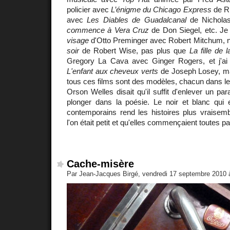
policier avec
L’énigme du Chicago Express
de Ri
avec
Les Diables de Guadalcanal
de Nichola
commence à Vera Cruz
de Don Siegel, etc. Je
visage
d'Otto Preminger avec Robert Mitchum, 
soir
de Robert Wise, pas plus que
La fille de
Gregory La Cava avec Ginger Rogers, et j'ai
L'enfant aux cheveux verts
de Joseph Losey, mai
tous ces films sont des modèles, chacun dans le
Orson Welles disait qu'il suffit d'enlever un par
plonger dans la poésie. Le noir et blanc qui e
contemporains rend les histoires plus vraise
l'on était petit et qu'elles commençaient toutes par 
Cache-misère
Par Jean-Jacques Birgé, vendredi 17 septembre 2010