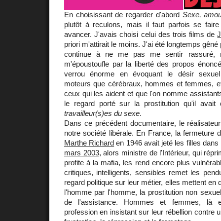
En choisissant de regarder d'abord
Sexe, amou
plutôt à reculons, mais il faut parfois se fair
avancer. J'avais choisi celui des trois films de
J
priori m'attirait le moins. J'ai été longtemps gêné
continue à ne me pas me sentir rassuré, m
m'époustoufle par la liberté des propos énoncé
verrou énorme en évoquant le désir sexuel
moteurs que cérébraux, hommes et femmes, et 
ceux qui les aident et que l'on nomme assistants
le regard porté sur la prostitution qu'il ava
travailleur(s)es du sexe
.
Dans ce précédent documentaire, le réalisateur
notre société libérale. En France, la fermeture
Marthe Richard
en 1946 avait jeté les filles dans 
mars 2003
, alors ministre de l'Intérieur, qui rép
profite à la mafia, les rend encore plus vulnéra
critiques, intelligents, sensibles remet les pen
regard politique sur leur métier, elles mettent en q
l'homme par l'homme, la prostitution non sexue
de l'assistance. Hommes et femmes, là en
profession en insistant sur leur rébellion contre 