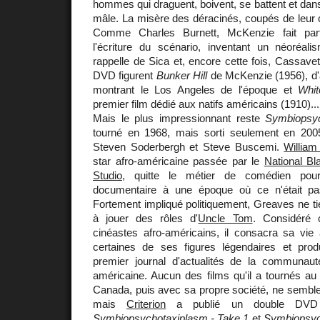
hommes qui draguent, boivent, se battent et dan
mâle. La misère des déracinés, coupés de leur c
Comme Charles Burnett, McKenzie fait part
l'écriture du scénario, inventant un néoréali
rappelle de Sica et, encore cette fois, Cassav
DVD figurent
Bunker Hill
de McKenzie (1956), d'
montrant le Los Angeles de l'époque et
Whit
premier film dédié aux natifs américains (1910)...
Mais le plus impressionnant reste
Symbiopsyc
tourné en 1968, mais sorti seulement en 200
Steven Soderbergh et Steve Buscemi.
Willia
star afro-américaine passée par le
National Bl
Studio
, quitte le métier de comédien pou
documentaire à une époque où ce n'était p
Fortement impliqué politiquement, Greaves ne ti
à jouer des rôles d'
Uncle Tom
. Considéré
cinéastes afro-américains, il consacra sa vie 
certaines de ses figures légendaires et produ
premier journal d'actualités de la communauté
américaine. Aucun des films qu'il a tournés au
Canada, puis avec sa propre société, ne semble
mais
Criterion
a publié un double DVD av
Symbiopsychotaxiplasm - Take 1
et
Symbiopsyc