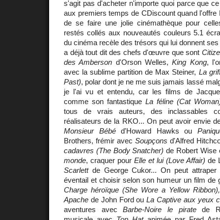
s'agit pas d'acheter n'importe quoi parce que 
aux premiers temps de CDiscount quand l'offre 
de se faire une jolie cinémathèque pour celle
restés collés aux nouveautés couleurs 5.1 écran
du cinéma recèle des trésors qui lui donnent ses
a déjà tout dit des chefs d'œuvre que sont
Citiz
des Amberson
d'Orson Welles,
King Kong
, l'
avec la sublime partition de Max Steiner,
La gri
Past)
, polar dont je ne me suis jamais lassé mal
je l'ai vu et entendu, car les films de Jacque
comme son fantastique
La féline (Cat Woman
tous de vrais auteurs, des inclassables 
réalisateurs de la RKO... On peut avoir envie d
Monsieur Bébé
d'Howard Hawks ou
Paniqu
Brothers, frémir avec
Soupçons
d'Alfred Hitchc
cadavres (The Body Snatcher)
de Robert Wise
monde
, craquer pour
Elle et lui (Love Affair)
de 
Scarlett
de George Cukor... On peut attraper
éventail et choisir selon son humeur un film d
Charge héroïque (She Wore a Yellow Ribbon)
Apache
de John Ford ou
La Captive aux yeux cl
aventures avec
Barbe-Noire le pirate
de Ra
musicale avec
Top Hat
animée par Fred Asta