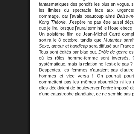
fantasmatiques des poncifs les plus en vogue, so
les limites du spectacle face aux urgence
dommage, car j'avais beaucoup aimé
Baise-m
Kong Théorie
. J'espère ne pas être aussi déç
que je lirai lorsque j'aurai terminé le Houellebecq 
Un troisième film de Jean-Michel Carré compl
sortira le 8 octobre, tandis que
Mutantes
paraît
Sexe, amour et handicap
sera diffusé sur France
Tous sont édités par
blaq out
.
Drôle de genre
est
où les rôles homme-femme sont inversés. C
systématique, mais la relation ne l'est-elle pas
Despentes, les femmes n'auraient pas d'autre 
hommes et vice versa ! On pourrait pourta
commettent pas les mêmes absurdités ni les 
elles décidaient de bouleverser l'ordre imposé de
d'une catastrophe planétaire, ce ne semble pas p