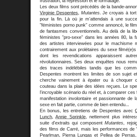
frustration, la répression et le formatage.
Les deux films sont précédés de la bande-anno
Virginie Despentes
,
Mutantes
. Je croyais à tort
pour la fin. Là où je m'attendais à une succ
"féministes porno punk" comme annoncé, le film
de fantasmes conventionnels. Au delà de la lib
féministes "pro-sexe" dans les années 80, la fa
des artistes interviewées pour le machisme m
contrairement aux prolétaires du sexe filmé(e)
dont les revendications apparaissent autr
révolutionnaires. Ses deux enquêtes nous remue
des traces indélébiles tandis que les comme
Despentes montrent les limites de son sujet e
cherche vainement à épater ou à choquer 
couteau dans la plaie des idées reçues. Le spe
l'incroyable scénario du réel et, à comparer ces f
manifestation involontaire et passionnante de l
sexe en fait partie, comme de bien entendu...
En bonus, les entretiens de Despentes avec
C
Lunch
,
Annie Sprinkle
, nettement plus intére
suite d'extraits qui composent
Mutantes
, rejoi
des films de Carré, mais les performances de 
Pearlman, Pierna Lungas et Pellea de Perras, 