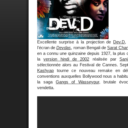
Excellente surprise à la projection de
Dev.D
,
l'écran de
Devdas
, roman Bengali de
Sarat Cha
en a connu une quinzaine depuis 1927, la plus 
la
version hindi de 2002
réalisée par
San
sélectionnée alors au Festival de Cannes. Sep
Kashyap
tourne ce nouveau remake en débo
conventions auxquelles Bollywood nous a habitué
la saga
Gangs of Wasseypur
, brutale évoc
vendetta.