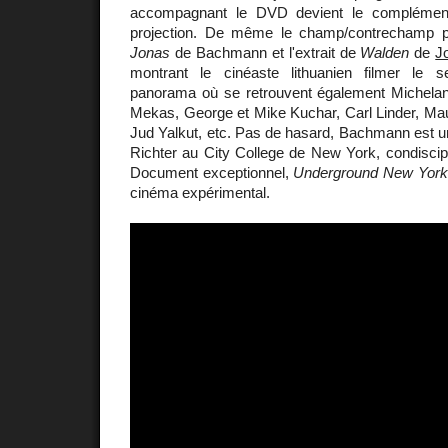
accompagnant le DVD devient le complément
projection. De même le champ/contrechamp 
Jonas
de Bachmann et l'extrait de
Walden
de
J
montrant le cinéaste lithuanien filmer le 
panorama où se retrouvent également Michelang
Mekas, George et Mike Kuchar, Carl Linder, Mau
Jud Yalkut, etc. Pas de hasard, Bachmann est u
Richter au City College de New York, condiscip
Document exceptionnel,
Underground New York
cinéma expérimental.