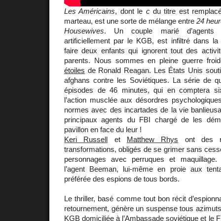
Les Américains
, dont le
c
du titre est remplacé
marteau, est une sorte de mélange entre
24 heur
Housewives
. Un couple marié d’agents so
artificiellement par le KGB, est infiltré dans l
faire deux enfants qui ignorent tout des activ
parents. Nous sommes en pleine guerre froi
étoiles
de Ronald Reagan. Les États Unis souti
afghans contre les Soviétiques. La série de qu
épisodes de 46 minutes, qui en comptera si
l’action musclée aux désordres psychologiques 
normes avec des incartades de la vie banlieusa
principaux agents du FBI chargé de les dém
pavillon en face du leur !
Keri Russell
et
Matthew Rhys
ont des rô
transformations, obligés de se grimer sans cesse
personnages avec perruques et maquillage
l’agent Beeman, lui-même en proie aux tenta
préférée des espions de tous bords.
Le thriller, basé comme tout bon récit d’espionnage
retournement, génère un suspense tous azimuts,
KGB domiciliée à l’Ambassade soviétique et le FB