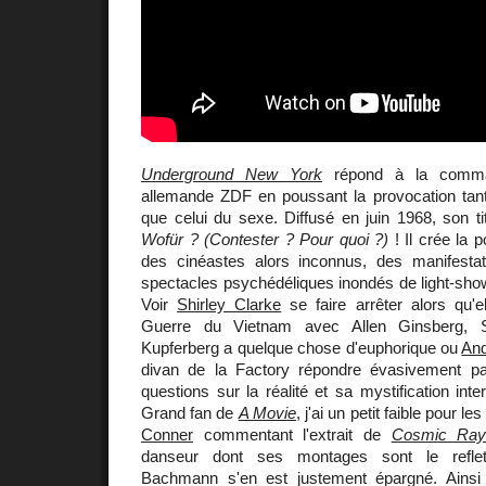
Underground New York
répond à la comman
allemande ZDF en poussant la provocation tant s
que celui du sexe. Diffusé en juin 1968, son titr
Wofür ? (Contester ? Pour quoi ?)
! Il crée la 
des cinéastes alors inconnus, des manifestat
spectacles psychédéliques inondés de light-sho
Voir
Shirley Clarke
se faire arrêter alors qu'e
Guerre du Vietnam avec Allen Ginsberg, 
Kupferberg a quelque chose d'euphorique ou
An
divan de la Factory répondre évasivement p
questions sur la réalité et sa mystification int
Grand fan de
A Movie
, j'ai un petit faible pour
Conner
commentant l'extrait de
Cosmic Ra
danseur dont ses montages sont le refle
Bachmann s'en est justement épargné. Ainsi 