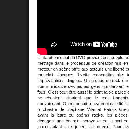
L'intérêt principal du DVD provient des supplémen
métrage dans le processus de création mis e
metteur en scène offre aux acteurs une liberté que
muselait. Jacques Rivette reconnaîtra plus t
improvisations dirigées. Un groupe de rock sur 
communicative des jeunes gens qui dansent 
fous. C'est peut-être aussi le point faible parce qu
ne chantent, d'autant que le rock françai
convaincant. On reconnaîtra néanmoins le flûtis
l'orchestre de Stéphane Vilar et Patrick Gre
avant la lettre ou opéras rocks, les pièc
dégagent une énergie incroyable de la part de
jouent autant qu'ils jouent la comédie. Pour a