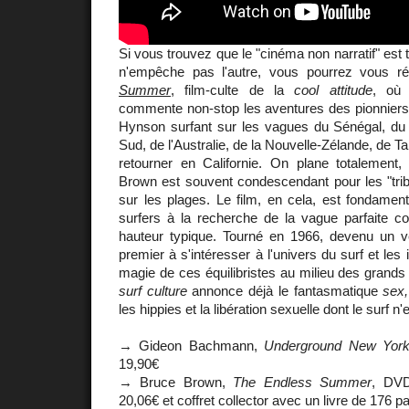
Si vous trouvez que le "cinéma non narratif" est tr
n'empêche pas l'autre, vous pourrez vous r
Summer
, film-culte de la
cool attitude
, o
commente non-stop les aventures des pionniers
Hynson surfant sur les vagues du Sénégal, du 
Sud, de l'Australie, de la Nouvelle-Zélande, de Ta
retourner en Californie. On plane totalemen
Brown est souvent condescendant pour les "trib
sur les plages. Le film, en cela, est fondamen
surfers à la recherche de la vague parfaite col
hauteur typique. Tourné en 1966, devenu un vér
premier à s'intéresser à l'univers du surf et le
magie de ces équilibristes au milieu des grand
surf culture
annonce déjà le fantasmatique
sex,
les hippies et la libération sexuelle dont le surf 
→ Gideon Bachmann,
Underground New Yor
19,90€
→ Bruce Brown,
The Endless Summer
, DVD
20,06€ et coffret collector avec un livre de 176 p