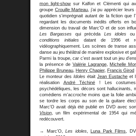
mon light-show
sur Kalfon et Clémenti qui av
groupe
Crouille Marteau
, j'ai pu apprécier leurs
quotidien s'imprégnait autant de la fiction que 
regardant les documents inédits offerts en b
dimension du travail de Marc'O et de son influ
Les Bargasses
qui précéda
Les idoles
ou
conditions initiales
datant de 1996 et réc
vidéographiquement. Les scènes de transe asso
danse au jeu théâtral de manière explosive et ga
Parmi la troupe, car c'est avant tout un jeu d'e
la présence de
Valérie Lagrange
,
Michelle More
Philippe Bruneau
,
Henry Chapier
,
Francis Girod
Le monteur des
Idoles
était
Jean Eustache
et l
réalisation
André Téchiné
! Les costumes 
psychédéliques, les décors sont hallucinants, 
comédiens m'accroche moins que la folie ambian
se tordre les corps au son de la guitare élect
Marc'O avait déjà été publié en DVD avec so
Vision
, un film expérimental de 1954 qui mér
redécouvert.
→ Marc'O,
Les idoles
,
Luna Park Films
, DV