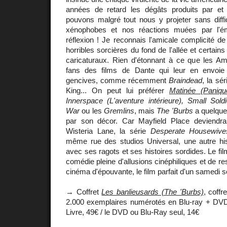
années de retard les dégâts produits par et
pouvons malgré tout nous y projeter sans diff
xénophobes et nos réactions muées par l'émo
réflexion ! Je reconnais l'amicale complicité de
horribles sorcières du fond de l'allée et certai
caricaturaux. Rien d'étonnant à ce que les Am
fans des films de Dante qui leur en envoie 
gencives, comme récemment
Braindead
, la sé
King... On peut lui préférer
Matinée (Paniqu
Innerspace (L'aventure intérieure), Small Sold
War
ou les
Gremlins
, mais
The 'Burbs
a quelque
par son décor. Car Mayfield Place deviendra
Wisteria Lane, la série
Desperate Housewive
même rue des studios Universal, une autre his
avec ses ragots et ses histoires sordides. Le fi
comédie pleine d'allusions cinéphiliques et de r
cinéma d'épouvante, le film parfait d'un samedi so
→ Coffret
Les banlieusards (The 'Burbs)
, coffr
2.000 exemplaires numérotés en Blu-ray + D
Livre, 49€ / le DVD ou Blu-Ray seul, 14€