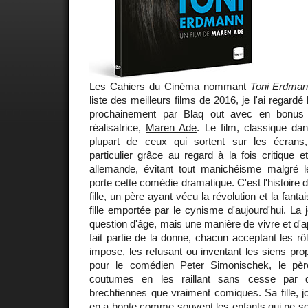
Les Cahiers du Cinéma nommant
Toni Erdma
liste des meilleurs films de 2016, je l'ai regardé
prochainement par Blaq out avec en bonus 
réalisatrice,
Maren Ade
. Le film, classique d
plupart de ceux qui sortent sur les écran
particulier grâce au regard à la fois critique e
allemande, évitant tout manichéisme malgré 
porte cette comédie dramatique. C'est l'histoire d
fille, un père ayant vécu la révolution et la fant
fille emportée par le cynisme d'aujourd'hui. La
question d'âge, mais une manière de vivre et d'a
fait partie de la donne, chacun acceptant les rô
impose, les refusant ou inventant les siens pr
pour le comédien
Peter Simonischek
, le pè
coutumes en les raillant sans cesse par d
brechtiennes que vraiment comiques. Sa fille, 
en a honte comme souvent les enfants qui ne s