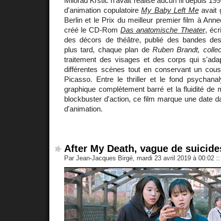
Milorad Krstić n'avait réalisé aucun fil depuis 1
d'animation copulatoire
My Baby Left Me
avait 
Berlin et le Prix du meilleur premier film à Anne
créé le CD-Rom
Das anatomische Theater
, éc
des décors de théâtre, publié des bandes des
plus tard, chaque plan de
Ruben Brandt, collec
traitement des visages et des corps qui s'ada
différentes scènes tout en conservant un cou
Picasso. Entre le thriller et le fond psychana
graphique complètement barré et la fluidité de
blockbuster d'action, ce film marque une date da
d'animation.
After My Death, vague de suicide
Par Jean-Jacques Birgé, mardi 23 avril 2019 à 00:02
::