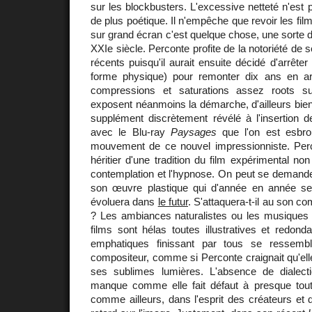
sur les blockbusters. L'excessive netteté n'est p
de plus poétique. Il n'empêche que revoir les fi
sur grand écran c'est quelque chose, une sorte d
XXIe siècle. Perconte profite de la notoriété de s
récents puisqu'il aurait ensuite décidé d'arrêter
forme physique) pour remonter dix ans en ar
compressions et saturations assez roots
exposent néanmoins la démarche, d'ailleurs bien 
supplément discrètement révélé à l'insertion d
avec le Blu-ray
Paysages
que l'on est esbro
mouvement de ce nouvel impressionniste. Perc
héritier d'une tradition du film expérimental non 
contemplation et l'hypnose. On peut se dema
son œuvre plastique qui d'année en année se
évoluera dans
le futur
. S'attaquera-t-il au son com
? Les ambiances naturalistes ou les musique
films sont hélas toutes illustratives et redonda
emphatiques finissant par tous se ressembl
compositeur, comme si Perconte craignait qu'ell
ses sublimes lumières. L'absence de dialect
manque comme elle fait défaut à presque tout l
comme ailleurs, dans l'esprit des créateurs et d