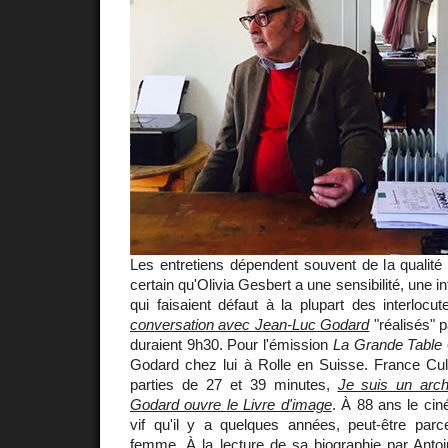
Les entretiens dépendent souvent de la qualité d
certain qu'Olivia Gesbert a une sensibilité, une i
qui faisaient défaut à la plupart des interloc
conversation avec Jean-Luc Godard
"réalisés" p
duraient 9h30. Pour l'émission
La Grande Table
Godard chez lui à Rolle en Suisse. France Cult
parties de 27 et 39 minutes,
Je suis un arc
Godard ouvre le Livre d'image
. À 88 ans le cin
vif qu'il y a quelques années, peut-être par
femme. À la lecture de sa
biographie par Ant