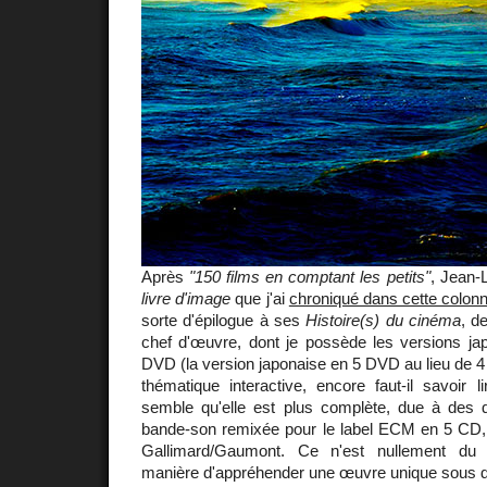
Après
"150 films en comptant les petits"
, Jean
livre d'image
que j'ai
chroniqué dans cette colon
sorte d'épilogue à ses
Histoire(s) du cinéma
, d
chef d'œuvre, dont je possède les versions jap
DVD (la version japonaise en 5 DVD au lieu de 4
thématique interactive, encore faut-il savoir l
semble qu'elle est plus complète, due à des qu
bande-son remixée pour le label ECM en 5 CD, e
Gallimard/Gaumont. Ce n'est nullement du 
manière d'appréhender une œuvre unique sous de