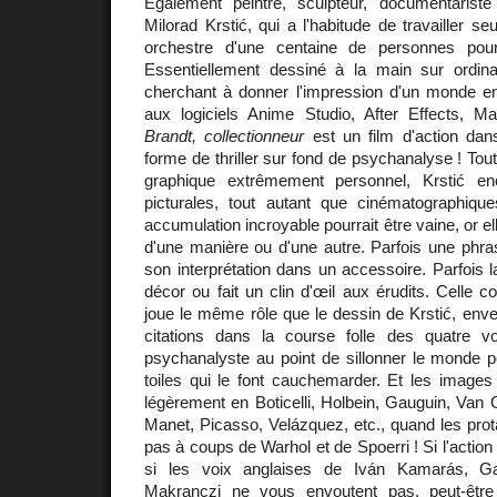
Également peintre, sculpteur, documentariste 
Milorad Krstić, qui a l'habitude de travailler seu
orchestre d'une centaine de personnes pour
Essentiellement dessiné à la main sur ordin
cherchant à donner l'impression d'un monde en 
aux logiciels Anime Studio, After Effects, 
Brandt, collectionneur
est un film d'action dan
forme de thriller sur fond de psychanalyse ! Tou
graphique extrêmement personnel, Krstić en
picturales, tout autant que cinématographiqu
accumulation incroyable pourrait être vaine, or elle
d'une manière ou d'une autre. Parfois une phra
son interprétation dans un accessoire. Parfois 
décor ou fait un clin d'œil aux érudits. Celle 
joue le même rôle que le dessin de Krstić, env
citations dans la course folle des quatre v
psychanalyste au point de sillonner le monde po
toiles qui le font cauchemarder. Et les imag
légèrement en Boticelli, Holbein, Gauguin, Van 
Manet, Picasso, Velázquez, etc., quand les prot
pas à coups de Warhol et de Spoerri ! Si l'actio
si les voix anglaises de Iván Kamarás, Ga
Makranczi ne vous envoutent pas, peut-êtr