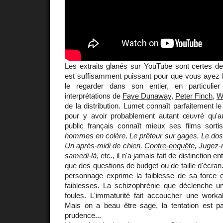
Les extraits glanés sur YouTube sont certes des
est suffisamment puissant pour que vous ayez le
le regarder dans son entier, en particuli
interprétations de
Faye Dunaway
,
Peter Finch
,
W
de la distribution. Lumet connaît parfaitement l
pour y avoir probablement autant œuvré qu'
public français connaît mieux ses films sor
hommes en colère, Le prêteur sur gages, Le dos
Un après-midi de chien,
Contre-enquête
, Jugez-
samedi-là
, etc., il n'a jamais fait de distinction 
que des questions de budget ou de taille d'écra
personnage exprime la faiblesse de sa force 
faiblesses. La schizophrénie que déclenche 
foules. L'immaturité fait accoucher une workaho
Mais on a beau être sage, la tentation est par
prudence...