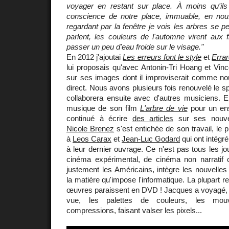
voyager en restant sur place. À moins qu'il
conscience de notre place, immuable, en nou
regardant par la fenêtre je vois les arbres se p
parlent, les couleurs de l'automne virent aux
passer un peu d'eau froide sur le visage."
En 2012 j'ajoutai
Les erreurs font le style
et
Erra
lui proposais qu'avec Antonin-Tri Hoang et Vin
sur ses images dont il improviserait comme nou
direct. Nous avons plusieurs fois renouvelé le 
collaborera ensuite avec d'autres musiciens. 
musique de son film
L'arbre de vie
pour un ens
continué à écrire
des articles
sur ses nouvel
Nicole Brenez
s'est entichée de son travail, le p
à
Leos Carax
et
Jean-Luc Godard
qui ont intégré
à leur dernier ouvrage. Ce n'est pas tous les jo
cinéma expérimental, de cinéma non narratif 
justement les Américains, intègre les nouvelles 
la matière qu'impose l'informatique. La plupart 
œuvres paraissent en DVD ! Jacques a voyagé, mu
vue, les palettes de couleurs, les mouv
compressions, faisant valser les pixels...