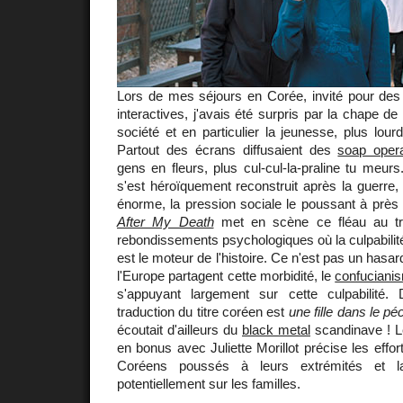
Lors de mes séjours en Corée, invité pour des in
interactives, j'avais été surpris par la chape de
société et en particulier la jeunesse, plus lou
Partout des écrans diffusaient des
soap oper
gens en fleurs, plus cul-cul-la-praline tu meur
s'est héroïquement reconstruit après la guerre, 
énorme, la pression sociale le poussant à près d
After My Death
met en scène ce fléau au trav
rebondissements psychologiques où la culpabili
est le moteur de l'histoire. Ce n'est pas un hasar
l'Europe partagent cette morbidité, le
confuciani
s'appuyant largement sur cette culpabilité.
traduction du titre coréen est
une fille dans le pé
écoutait d'ailleurs du
black metal
scandinave ! L
en bonus avec Juliette Morillot précise les effor
Coréens poussés à leurs extrémités et l
potentiellement sur les familles.