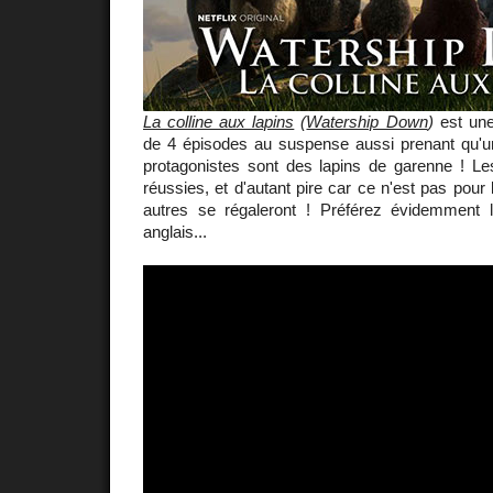
La colline aux lapins
(
Watership Down
)
est une
de 4 épisodes au suspense aussi prenant qu'un th
protagonistes sont des lapins de garenne ! L
réussies, et d'autant pire car ce n'est pas pour l
autres se régaleront ! Préférez évidemment l
anglais...