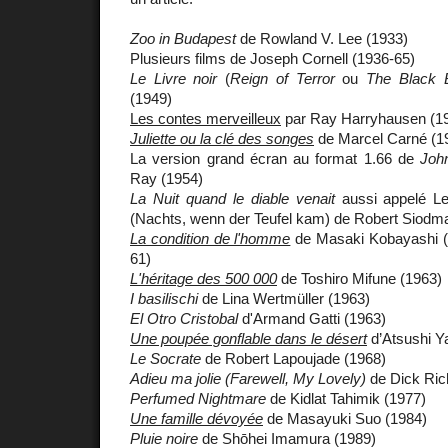
Zoo in Budapest
de Rowland V. Lee (1933)
Plusieurs films de Joseph Cornell (1936-65)
Le Livre noir
(
Reign of Terror
ou
The Black 
(1949)
Les contes merveilleux
par Ray Harryhausen (1
Juliette ou la clé des songes
de Marcel Carné (1
La version grand écran au format 1.66 de
Joh
Ray (1954)
La Nuit quand le diable venait
aussi appelé Les
(Nachts, wenn der Teufel kam) de Robert Siodm
La condition de l'homme
de Masaki Kobayashi (
61)
L'héritage des 500 000
de Toshiro Mifune (1963)
I basilischi
de Lina Wertmüller (1963)
El Otro Cristobal
d'Armand Gatti (1963)
Une poupée gonflable dans le désert
d’Atsushi Y
Le Socrate
de Robert Lapoujade (1968)
Adieu ma jolie (Farewell, My Lovely)
de Dick Ric
Perfumed Nightmare
de Kidlat Tahimik (1977)
Une famille dévoyée
de Masayuki Suo (1984)
Pluie noire
de Shōhei Imamura (1989)