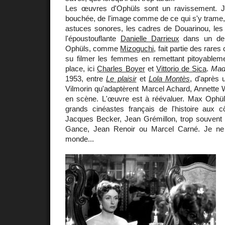
Les œuvres d'Ophüls sont un ravissement. 
bouchée, de l'image comme de ce qui s'y trame, l
astuces sonores, les cadres de Douarinou, le
l'époustouflante
Danielle Darrieux
dans un de s
Ophüls, comme
Mizoguchi
, fait partie des rare
su filmer les femmes en remettant pitoyable
place, ici
Charles Boyer
et
Vittorio de Sica
.
Mad
1953, entre
Le plaisir
et
Lola Montès
, d'après
Vilmorin qu'adaptèrent Marcel Achard, Annette 
en scène. L'œuvre est à réévaluer. Max Ophüls
grands cinéastes français de l'histoire aux 
Jacques Becker, Jean Grémillon, trop souvent o
Gance, Jean Renoir ou Marcel Carné. Je ne v
monde...