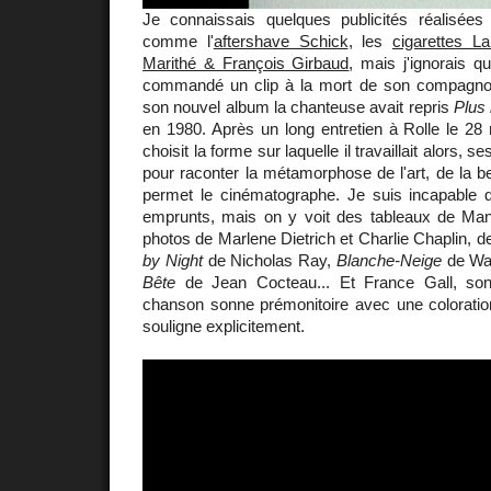
Je connaissais quelques publicités réalisée
comme l'
aftershave Schick
, les
cigarettes L
Marithé & François Girbaud
, mais j'ignorais 
commandé un clip à la mort de son compagn
son nouvel album la chanteuse avait repris
Plus 
en 1980. Après un long entretien à Rolle le 28
choisit la forme sur laquelle il travaillait alors, s
pour raconter la métamorphose de l'art, de la b
permet le cinématographe. Je suis incapable d
emprunts, mais on y voit des tableaux de Man
photos de Marlene Dietrich et Charlie Chaplin, d
by Night
de Nicholas Ray,
Blanche-Neige
de Wal
Bête
de Jean Cocteau... Et France Gall, son
chanson sonne prémonitoire avec une colorati
souligne explicitement.