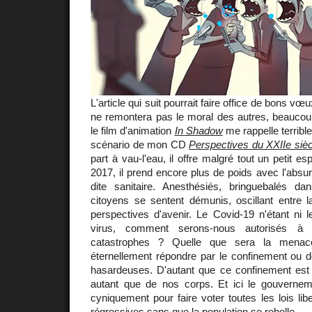
L'article qui suit pourrait faire office de bons vœu
ne remontera pas le moral des autres, beaucou
le film d'animation
In Shadow
me rappelle terribl
scénario de mon CD
Perspectives du XXIIe sièc
part à vau-l'eau, il offre malgré tout un petit e
2017, il prend encore plus de poids avec l'absurd
dite sanitaire. Anesthésiés, bringuebalés d
citoyens se sentent démunis, oscillant entre l
perspectives d'avenir. Le Covid-19 n'étant ni le
virus, comment serons-nous autorisés à 
catastrophes ? Quelle que sera la menac
éternellement répondre par le confinement ou d
hasardeuses. D'autant que ce confinement est
autant que de nos corps. Et ici le gouverneme
cyniquement pour faire voter toutes les lois lib
régressives sans que la population se rebelle.