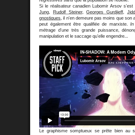
Si le réalisateur canadien Lubomir Arsov s'est
Jung
,
Rudolf Steiner
,
Georges Gurdjieff
,
Jid
gnostiques
, il n'en demeure pas moins que son
peut également être qualifiée de marxiste.
I
métrage d'une très grande puissance, dénonç
manipulation et le saccage qu'elle engendre...
Le graphisme somptueux se prête bien au s