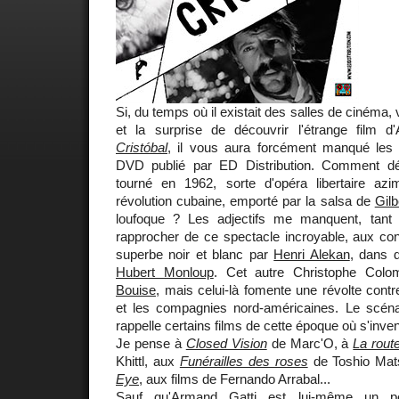
Si, du temps où il existait des salles de cinéma
et la surprise de découvrir l'étrange film 
Cristóbal
, il vous aura forcément manqué les
DVD publié par ED Distribution. Comment déc
tourné en 1962, sorte d'opéra libertaire a
révolution cubaine, emporté par la salsa de
Gilb
loufoque ? Les adjectifs me manquent, tant 
rapprocher de ce spectacle incroyable, aux con
superbe noir et blanc par
Henri Alekan
, dans 
Hubert Monloup
. Cet autre Christophe Col
Bouise
, mais celui-là fomente une révolte contr
et les compagnies nord-américaines. Le scénar
rappelle certains films de cette époque où s'inve
Je pense à
Closed Vision
de Marc'O, à
La route
Khittl, aux
Funérailles des roses
de Toshio Ma
Eye
, aux films de Fernando Arrabal...
Sauf qu'
Armand Gatti
est lui-même un pe