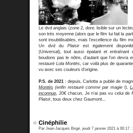
Le dvd anglais (zone 2, donc lisible sur un lecte
son très moyenne (alors que le film lui fait la part
sont insubtilisables, mais l'excellence du film mé
Un dvd du
Plaisir
est également disponib
(Universal), tout aussi épatant et entraînan
boudons pas le nôtre, d'autant que l'on devra e
restauré
Lola Montès
, car voilà plus de quarante
vu avec ses couleurs d'origine.
P.S. de 2021
: depuis, Carlotta a publié de mag
Montès
(enfin restauré comme par magie !),
L
inconnue
, 20€ chacun. Je n'ai pas vu celui de
Plaisir
, tous deux chez Gaumont...
Cinéphilie
Par Jean-Jacques Birgé, jeudi 7 janvier 2021 à 00:17
::