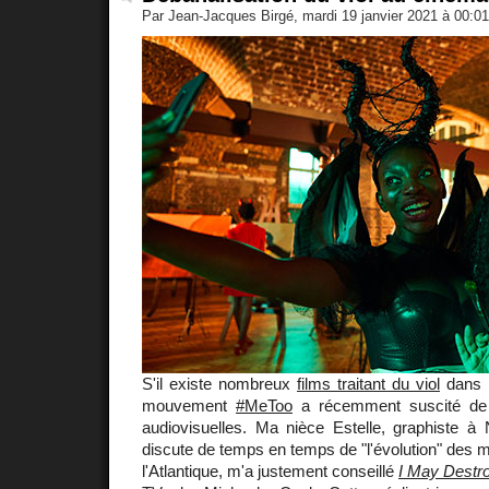
Par Jean-Jacques Birgé, mardi 19 janvier 2021 à 00:0
S'il existe nombreux
films traitant du viol
dans l
mouvement
#MeToo
a récemment suscité de 
audiovisuelles. Ma nièce Estelle, graphiste à
discute de temps en temps de "l'évolution" des m
l'Atlantique, m'a justement conseillé
I May Destr