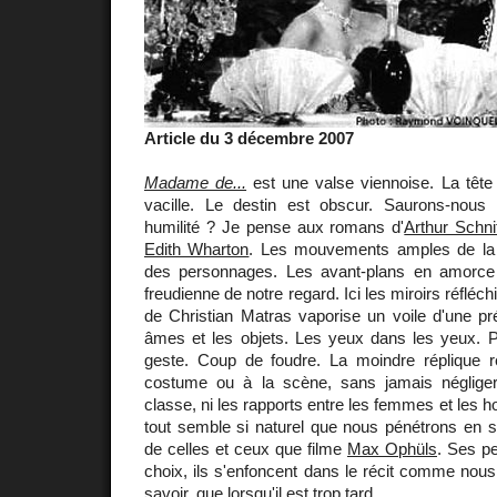
Article du 3 décembre 2007
Madame de...
est une valse viennoise. La têt
vacille. Le destin est obscur. Saurons-nous l
humilité ? Je pense aux romans d'
Arthur Schni
Edith Wharton
. Les mouvements amples de la 
des personnages. Les avant-plans en amorce 
freudienne de notre regard. Ici les miroirs réfléc
de Christian Matras vaporise un voile d'une pr
âmes et les objets. Les yeux dans les yeux. 
geste. Coup de foudre. La moindre réplique 
costume ou à la scène, sans jamais négliger
classe, ni les rapports entre les femmes et les h
tout semble si naturel que nous pénétrons en
de celles et ceux que filme
Max Ophüls
. Ses p
choix, ils s'enfoncent dans le récit comme nous
savoir, que lorsqu'il est trop tard...