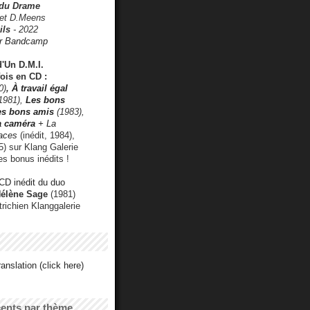
 du Drame
 et D.Meens
ils
- 2022
r Bandcamp
d'Un D.M.I.
fois en CD :
0)
,
À travail égal
1981),
Les bons
les bons amis
(1983),
a caméra
+ La
faces
(inédit, 1984),
) sur Klang Galerie
es bonus inédits !
CD inédit du duo
Hélène Sage
(1981)
utrichien Klanggalerie
anslation (click here)
cents par thème