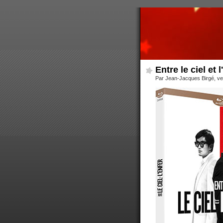
Entre le ciel et l
Par Jean-Jacques Birgé, ve