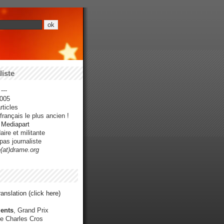
iste
---
005
ticles
rançais le plus ancien !
r Mediapart
ire et militante
pas journaliste
e(at)drame.org
anslation (click here)
ents
, Grand Prix
e Charles Cros