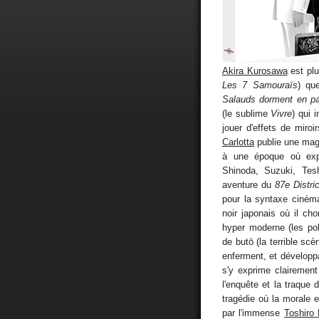
Akira Kurosawa
est plu
Les 7 Samouraïs
) qu
Salauds dorment en paix
(le sublime
Vivre
) qui 
jouer d'effets de miro
Carlotta
publie une mag
à une époque où exp
Shinoda, Suzuki, Tesh
aventure du
87e Distric
pour la syntaxe cinéma
noir japonais où il c
hyper moderne (les pol
de butō (la terrible s
enferment, et développa
s'y exprime clairement
l'enquête et la traque
tragédie où la morale es
par l'immense
Toshiro