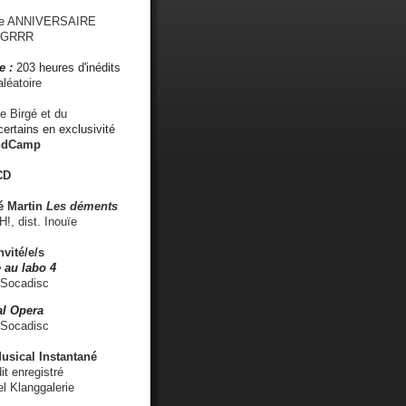
me ANNIVERSAIRE
s GRRR
e :
203 heures d'inédits
léatoire
e Birgé et du
ertains en exclusivité
ndCamp
CD
é
Martin
Les déments
 dist. Inouïe
nvité/e/s
 au labo 4
 Socadisc
l Opera
 Socadisc
sical Instantané
dit enregistré
el Klanggalerie