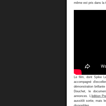
même est pris dans la t
Le film, dont Spike 
accompagné d'excelle
démonstration brillante
Douchet, le documen
annonces. L'
édition Pr
aussitôt sortie, mais 
disponibles.