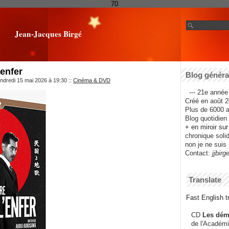
70
Jean-Jacques Birgé
'enfer
Blog général
ndredi 15 mai 2026 à 19:30
::
Cinéma & DVD
--- 21e année 
Créé en août 2
Plus de 6000 ar
Blog quotidien f
+ en miroir su
chronique solida
non je ne suis 
Contact:
jjbirg
Translate
Fast English tr
CD
Les dém
de l'Académi