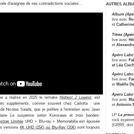
oile d'araignée de ses contradictions sociales...
AUTRES ALBU
Album (Apé
live avec
Ro
et
Catherine
Titres (Apé
live avec
Hé
et
Alexandr
Apéro Labo
live avec
Fab
et
Léa Ciech
Apéro Labo 
live avec
Fa
et
Maëlle D
Apéro Labo
Lee a réalisé en 2025 le remake
Highest 2 Lowest
, est
live avec
Ma
nts suppléments, comme souvent chez Carlotta : une
et
Antonin-T
 de Nicolas Saada, que je préfère à l'entretien avec Jean
LP
La preu
taire
Le suspense selon Kurosawa
et trois bandes-
rock expérim
estige Limitée
UHD + Blu-ray + Memorabilia est épuisée
(GRRR, dist
les versions
4K UHD (25€) ou Blu-Ray (20€)
sont toujours