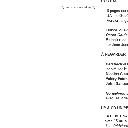
PORTRAIT
aucun commentaire
6 pages dans
d'A. Le Gouë
Version angl
France Musiqu
Ocora Couleu
Émission de F
sur Jean-Jacq
À REGARDER
Perspectives
inspiré par le 
Nicolas Claus
Valéry Faidhe
John Sanbo
Nonselves
, 
avec les vid
LP & CD
UN P
Le CENTENAI
avec 15 musi
dist. Orkhêst