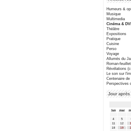
Humeurs & op
Musique
Multimedia
Cinéma & DV
Théâtre
Expositions
Pratique
Cuisine
Perso
Voyage
Allumés du J
Roman-feuille
Révélations (co
Le son sur l'i
Centenaire de
Perspectives 
Jour après 
lun
mar
m
4
5
11
12
18
19