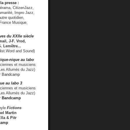
la presse :
lérama, CitizenJazz,
umanité, Impro Jazz,
utre quotidien,
 France Musique,
ves du XXIIe siècle
ail, J-F. Vrod,
S. Lemêtre
...
ist.Word and Sound)
ique-nique au labo
iennes et musiciens
es Allumés du Jazz)
r
Bandcamp
ue au labo 3
ciennes et musiciens
Les Allumés du Jazz)
r
Bandcamp
nyle
Fictions
el Martin
lla & Pitr
camp