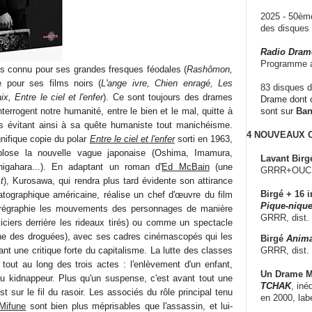
2025 - 50è
des disque
Radio Dram
Programme a
s connu pour ses grandes fresques féodales (
Rashômon,
e pour ses films noirs (
L'ange ivre, Chien enragé, Les
83 disques d
, Entre le ciel et l'enfer
). Ce sont toujours des drames
Drame dont c
interrogent notre humanité, entre le bien et le mal, quitte à
sont sur
Ba
irs évitant ainsi à sa quête humaniste tout manichéisme.
4 NOUVEAUX
nifique copie du polar
Entre le ciel et l'enfer
sorti en 1963,
lose la nouvelle vague japonaise (Oshima, Imamura,
Lavant Birg
igahara...). En adaptant un roman d'
Ed McBain
(une
GRRR+OUCH!,
t
), Kurosawa, qui rendra plus tard évidente son attirance
Birgé + 16 i
tographique américaine, réalise un chef d'œuvre du film
Pique-nique
horégraphie les mouvements des personnages de manière
GRRR, dist.
iciers derrière les rideaux tirés) ou comme un spectacle
cène des droguées), avec ses cadres cinémascopés qui les
Birgé
Anima
GRRR, dist.
nt une critique forte du capitalisme. La lutte des classes
 tout au long des trois actes : l'enlèvement d'un enfant,
Un Drame Mu
 du kidnappeur. Plus qu'un suspense, c'est avant tout une
TCHAK
, iné
t sur le fil du rasoir. Les associés du rôle principal tenu
en 2000, lab
 Mifune
sont bien plus méprisables que l'assassin, et lui-