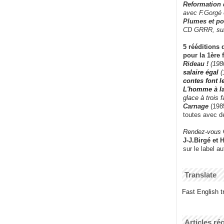
Reformation
avec F.Gorgé
Plumes et po
CD GRRR,
su
5 rééditions 
pour la 1ère 
Rideau !
(198
salaire égal
(
contes font 
L'homme à l
glace à trois 
Carnage
(1985
toutes avec d
Rendez-vous
J-J.Birgé et 
sur le label a
Translate
Fast English tr
Articles ré