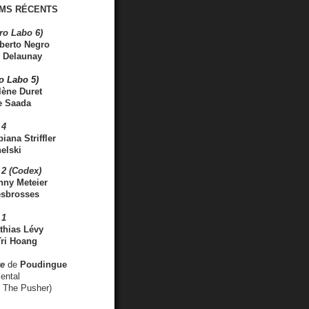
MS RÉCENTS
ro Labo 6)
berto Negro
 Delaunay
ro Labo 5)
lène Duret
e Saada
 4
iana Striffler
elski
2 (Codex)
nny Meteier
esbrosses
 1
thias Lévy
ri Hoang
ve
de
Poudingue
ental
. The Pusher)