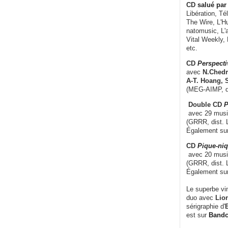
CD
salué par 
Libération, Té
The Wire, L'H
natomusic, L'a
Vital Weekly,
etc.
CD
Perspecti
avec
N.Chedm
A-T. Hoang, 
(MEG-AIMP, d
Double CD
P
avec 29 music
(GRRR, dist. L
Également su
CD
Pique-niq
avec 20 musi
(GRRR, dist. 
Également su
Le superbe vi
duo avec
Lion
sérigraphie d'
E
est sur
Band