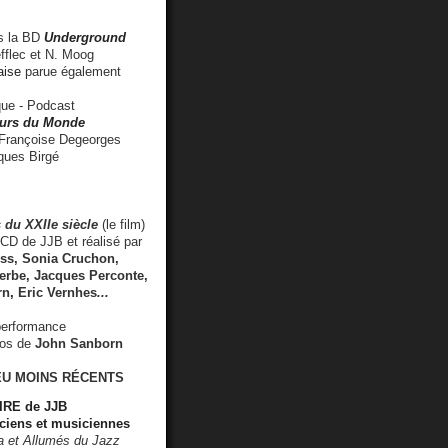
 la BD
Underground
fflec et N. Moog
aise
parue également
e - Podcast
rs du Monde
rançoise Degeorges
ues Birgé
 du XXIIe siècle
(le film)
CD de JJB et réalisé par
s, Sonia Cruchon,
rbe, Jacques Perconte,
rn
,
Eric Vernhes
...
performance
éos de
John Sanborn
EU MOINS RÉCENTS
RE de JJB
ciens et musiciennes
ra et Allumés du Jazz