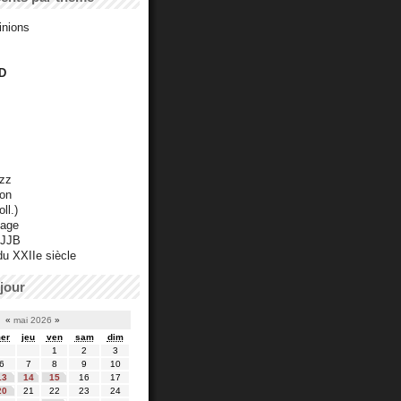
inions
D
azz
ton
ll.)
mage
 JJB
du XXIIe siècle
jour
«
mai 2026
»
er
jeu
ven
sam
dim
1
2
3
6
7
8
9
10
13
14
15
16
17
20
21
22
23
24