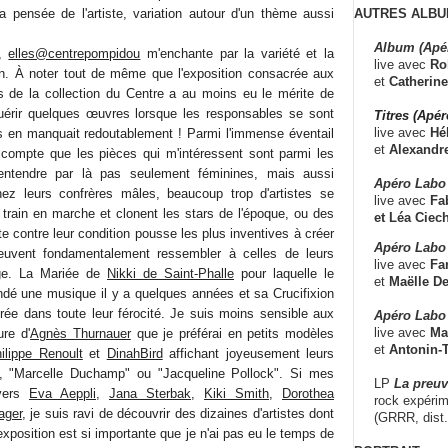
AUTRES ALBU
 pensée de l'artiste, variation autour d'un thème aussi
Album (Apé
s,
elles@centrepompidou
m'enchante par la variété et la
live avec
Ro
on. À noter tout de même que l'exposition consacrée aux
et
Catherine
s de la collection du Centre a au moins eu le mérite de
quérir quelques œuvres lorsque les responsables se sont
Titres (Apé
live avec
Hé
s en manquait redoutablement ! Parmi l'immense éventail
et
Alexandr
 compte que les pièces qui m'intéressent sont parmi les
 entendre par là pas seulement féminines, mais aussi
Apéro Labo
z leurs confrères mâles, beaucoup trop d'artistes se
live avec
Fab
e train en marche et clonent les stars de l'époque, ou des
et
Léa Ciech
te contre leur condition pousse les plus inventives à créer
Apéro Labo 
uvent fondamentalement ressembler à celles de leurs
live avec
Fa
e. La Mariée de
Nikki de Saint-Phalle
pour laquelle le
et
Maëlle D
dé une musique il y a quelques années et sa Crucifixion
trée dans toute leur férocité. Je suis moins sensible aux
Apéro Labo
live avec
Ma
ure d'
Agnès Thurnauer
que je préférai en petits modèles
et
Antonin-T
ilippe Renoult
et
DinahBird
affichant joyeusement leurs
, "Marcelle Duchamp" ou "Jacqueline Pollock". Si mes
LP
La preu
 vers
Eva Aeppli
,
Jana Sterbak
,
Kiki Smith
,
Dorothea
rock expérim
ager
, je suis ravi de découvrir des dizaines d'artistes dont
(GRRR, dist
L'exposition est si importante que je n'ai pas eu le temps de