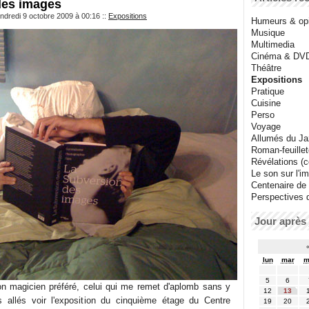
des images
ndredi 9 octobre 2009 à 00:16
::
Expositions
Humeurs & op
Musique
Multimedia
Cinéma & DV
Théâtre
Expositions
Pratique
Cuisine
Perso
Voyage
Allumés du J
Roman-feuille
Révélations (co
Le son sur l'i
Centenaire de
Perspectives 
Jour après 
lun
mar
m
5
6
n magicien préféré, celui qui me remet d'aplomb sans y
12
13
allés voir l'exposition du cinquième étage du Centre
19
20