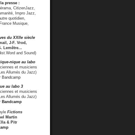
la presse :
lérama, CitizenJazz,
umanité, Impro Jazz,
utre quotidien,
 France Musique,
ves du XXIIe siècle
ail, J-F. Vrod,
S. Lemêtre
...
ist.Word and Sound)
ique-nique au labo
iennes et musiciens
es Allumés du Jazz)
r
Bandcamp
ue au labo 3
ciennes et musiciens
Les Allumés du Jazz)
r
Bandcamp
nyle
Fictions
el Martin
lla & Pitr
camp