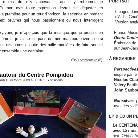
PORTRAIT
 moins de m'y appesantir, aussi y retournerai-je
u'à mon avis toute exposition devrait se déguster en
6 pages dans
a première pour un tour d'horizon, la seconde en prenant
d'A. Le Gouë
aux œuvres qui nous passionnent ou nous interrogent
Version angl
France Musiqu
Sylvain, je m'aperçois que la musique que je produis en
Ocora Couleu
même si je laisse les pans de mon manteau ouverts ou si
Émission de F
us discutons ensuite des mille manières de faire sonner
sur Jean-Jacq
er ensemble une centaine !
À REGARDER
5 commentaires
Perspectives
 autour du Centre Pompidou
inspiré par le 
Nicolas Claus
rdi 13 octobre 2009 à 00:16
::
Expositions
Valéry Faidhe
John Sanbo
Nonselves
, 
avec les vid
LP & CD
UN P
Le CENTENAI
avec 15 musi
dist. Orkhêst