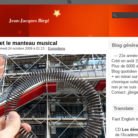
70
Jean-Jacques Birgé
 et le manteau musical
Blog général
amedi 24 octobre 2009 à 01:13
::
Expositions
--- 21e année 
Créé en août 2
Plus de 6000 ar
Blog quotidien f
+ en miroir su
chronique solida
non je ne suis 
Contact:
jjbirg
Translate
Fast English tr
CD
Les dém
de l'Académi