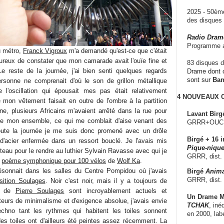
2025 - 50è
des disque
Radio Dram
Programme a
u métro,
Franck Vigroux
m'a demandé qu'est-ce que c'était
eureux de constater que mon camarade avait l'ouïe fine et
83 disques d
 Le reste de la journée, j'ai bien senti quelques regards
Drame dont c
sont sur
Ba
ersonne ne comprenait d'où le son de grillon métallique
e l'oscillation qui épousait mes pas était relativement
4 NOUVEAUX
e mon vêtement faisait en outre de l'ombre à la partition
e, plusieurs Africains m'avaient arrêté dans la rue pour
Lavant Birg
de mon ensemble, ce qui me comblait d'aise venant des
GRRR+OUCH!,
oute la journée je me suis donc promené avec un drôle
Birgé + 16 i
e d'acier enfermée dans un ressort bouclé. Je l'avais mis
Pique-nique
au pour le rendre au luthier Sylvain Ravasse avec qui je
GRRR, dist.
e
poème symphonique pour 100 vélos
de
Wolf Ka
.
résonnait dans les salles du Centre Pompidou où j'avais
Birgé
Anima
GRRR, dist.
osition Soulages
. Noir c'est noir, mais il y a toujours de
ux de
Pierre Soulages
sont incroyablement actuels et
Un Drame Mu
teurs de minimalisme et d'exigence absolue, j'avais envie
TCHAK
, iné
echno tant les rythmes qui habitent les toiles sonnent
en 2000, lab
es toiles ont d'ailleurs été peintes assez récemment. La