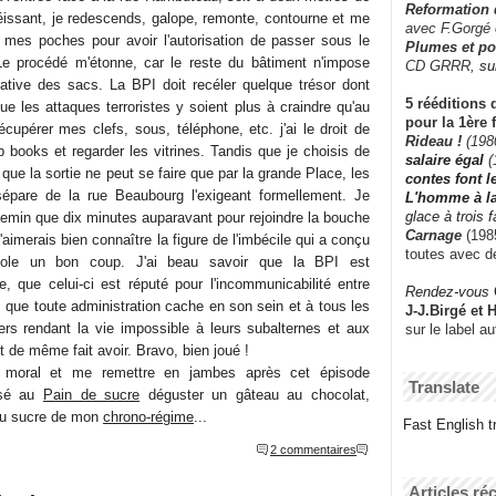
Reformation
éissant, je redescends, galope, remonte, contourne et me
avec F.Gorgé
r mes poches pour avoir l'autorisation de passer sous le
Plumes et po
 Le procédé m'étonne, car le reste du bâtiment n'impose
CD GRRR,
su
mative des sacs. La BPI doit recéler quelque trésor dont
5 rééditions 
que les attaques terroristes y soient plus à craindre qu'au
pour la 1ère 
cupérer mes clefs, sous, téléphone, etc. j'ai le droit de
Rideau !
(198
p books et regarder les vitrines. Tandis que je choisis de
salaire égal
(
 que la sortie ne peut se faire que par la grande Place, les
contes font 
pare de la rue Beaubourg l'exigeant formellement. Je
L'homme à l
glace à trois 
emin que dix minutes auparavant pour rejoindre la bouche
Carnage
(1985
imerais bien connaître la figure de l'imbécile qui a conçu
toutes avec d
igole un bon coup. J'ai beau savoir que la BPI est
, que celui-ci est réputé pour l'incommunicabilité entre
Rendez-vous
, que toute administration cache en son sein et à tous les
J-J.Birgé et 
rs rendant la vie impossible à leurs subalternes et aux
sur le label a
t de même fait avoir. Bravo, bien joué !
 moral et me remettre en jambes après cet épisode
Translate
ssé au
Pain de sucre
déguster un gâteau au chocolat,
 du sucre de mon
chrono-régime
...
Fast English tr
2 commentaires
Articles ré