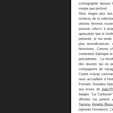
scénographie épouse la
simple que profond.
Deux étages plus ba
richesse de la sélecti
artistes femmes issue
pousser celui-ci à ac
aperçu(e)s que le fond
présenté, je me rends
plus revendicatrices,
féministes. Comme che
contentent d'attraper l
précédentes... La révol
des œuvres qui ne pe
compagnons de voyag
Centre m'avait comman
nous accueillent à l'en
Portraits Grandeur Nat
aux revers de
Jean-Ph
badges "La Corbusier"
affinités me portent
Tanning
,
Annette Mess
j'ignorais l'existence. 