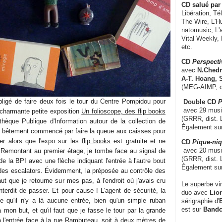
CD
salué par 
Libération, Té
The Wire, L'H
natomusic, L'a
Vital Weekly,
etc.
CD
Perspecti
avec
N.Chedm
A-T. Hoang, 
(MEG-AIMP, d
ligé de faire deux fois le tour du Centre Pompidou pour
Double CD
P
avec 29 music
a charmante petite exposition
Un folioscope, des flip books
(GRRR, dist. L
othèque Publique d'Information autour de la collection de
Également su
s bêtement commencé par faire la queue aux caisses pour
ser alors que l'expo sur les
flip books
est gratuite et ne
CD
Pique-niq
avec 20 musi
. Remontant au premier étage, je tombe face au signal de
(GRRR, dist. 
 de la BPI avec une flèche indiquant l'entrée à l'autre bout
Également su
es escalators. Évidemment, la préposée au contrôle des
aut que je retourne sur mes pas, à l'endroit où j'avais cru
Le superbe vi
interdit de passer. Et pour cause ! L'agent de sécurité, la
duo avec
Lion
ue qu'il n'y a là aucune entrée, bien qu'un simple ruban
sérigraphie d'
E
est sur
Band
mon but, et qu'il faut que je fasse le tour par la grande
 l'entrée face à la rue Rambuteau, soit à deux mètres de