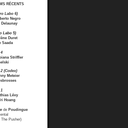
MS RÉCENTS
ro Labo 6)
berto Negro
 Delaunay
ro Labo 5)
lène Duret
e Saada
 4
iana Striffler
elski
2 (Codex)
nny Meteier
esbrosses
 1
thias Lévy
ri Hoang
ve
de
Poudingue
ental
. The Pusher)