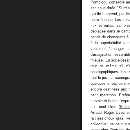
Pompidou consacré aux
est sous-titrée "Surré
qu'elle surprend, par le
notre époque. Les coll
mix et remix, samples
déplacée dans le camp
bande de chenapans à j
à la superficialité de
voulaient "changer 
d'imagination ressemble
frileuse. En sous-pesa
tout de même s'il n'e
photographiques dans s
tout le jus. La scénogr
quelques effets de mi
encore destinées aux na
petit marathon. Préfé
survole et butine l'expo
Les neuf films (
Buñue
Artaud
, Roger Livet, et
fait ses choux gras. R
collective"
ne peut que 
m'est cher. Portraits 