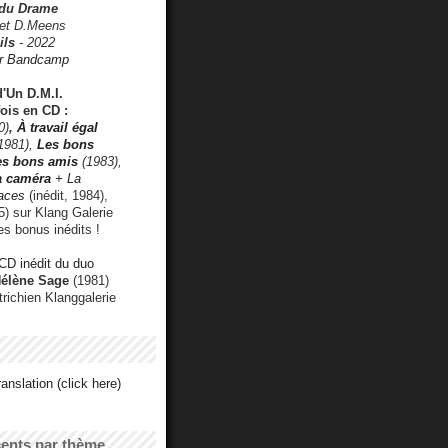
 du Drame
 et D.Meens
ils
- 2022
r Bandcamp
d'Un D.M.I.
fois en CD :
0)
,
À travail égal
1981),
Les bons
les bons amis
(1983),
a caméra
+ La
faces
(inédit, 1984),
) sur Klang Galerie
es bonus inédits !
CD inédit du duo
Hélène Sage
(1981)
utrichien Klanggalerie
anslation (click here)
cents par thème