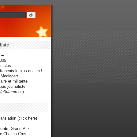
iste
---
005
ticles
rançais le plus ancien !
r Mediapart
ire et militante
pas journaliste
e(at)drame.org
anslation (click here)
ents
, Grand Prix
e Charles Cros