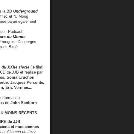
 la BD
Underground
fflec et N. Moog
aise
parue également
e - Podcast
rs du Monde
rançoise Degeorges
ues Birgé
 du XXIIe siècle
(le film)
CD de JJB et réalisé par
s, Sonia Cruchon,
rbe, Jacques Perconte,
rn
,
Eric Vernhes
...
performance
éos de
John Sanborn
EU MOINS RÉCENTS
RE de JJB
ciens et musiciennes
ra et Allumés du Jazz