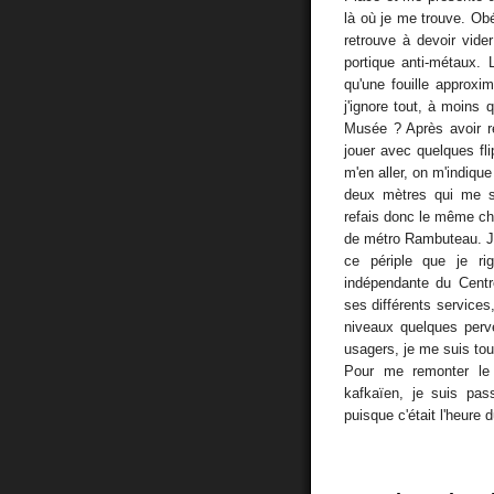
là où je me trouve. Ob
retrouve à devoir vide
portique anti-métaux.
qu'une fouille approxi
j'ignore tout, à moins 
Musée ? Après avoir ré
jouer avec quelques fli
m'en aller, on m'indique
deux mètres qui me sé
refais donc le même ch
de métro Rambuteau. J'a
ce périple que je r
indépendante du Centre
ses différents services
niveaux quelques perve
usagers, je me suis tou
Pour me remonter le
kafkaïen, je suis pa
puisque c'était l'heure