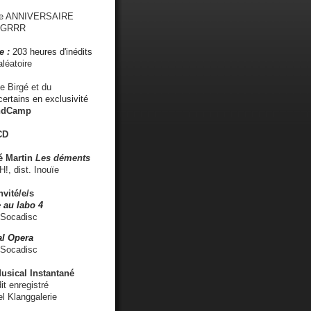
me ANNIVERSAIRE
s GRRR
e :
203 heures d'inédits
léatoire
e Birgé et du
ertains en exclusivité
ndCamp
CD
é
Martin
Les déments
 dist. Inouïe
nvité/e/s
 au labo 4
 Socadisc
l Opera
 Socadisc
sical Instantané
dit enregistré
el Klanggalerie