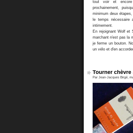
tout voir et encore
prochainement, puisq
minimum deux étapes, l
le temps nécessaire 
intimement.
En rejoignant Wolf et 
marchant n'est pas la 
je ferme un bouton. No
un vélo et d'en accord
Tourner chèvre
Par Jean-Jacques Birgé, ma