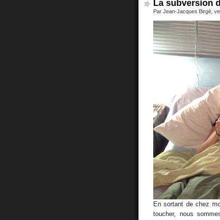
La subversion 
Par Jean-Jacques Birgé, ve
En sortant de chez mo
toucher, nous sommes 