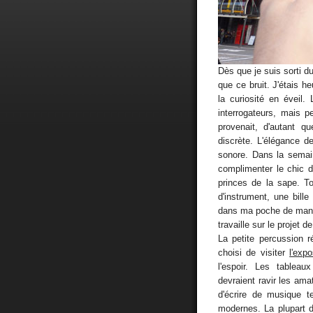
Dès que je suis sorti d
que ce bruit. J'étais h
la curiosité en éveil.
interrogateurs, mais p
provenait, d'autant qu
discrète. L'élégance d
sonore. Dans la semain
complimenter le chic 
princes de la sape. T
d'instrument, une bill
dans ma poche de mante
travaille sur le projet d
La petite percussion 
choisi de visiter
l'exp
l'espoir. Les tablea
devraient ravir les ama
d'écrire de musique t
modernes. La plupart d