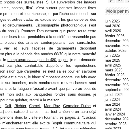
26
27
 photos des surréalistes. Si
La subversion des images
alisme, photos, film", c'est surtout par ses images fixes
Mois par m
ur profusion et leur richesse, et par l'écho qui rebondit sur
ages et autres cadavres exquis sont les grands-pères des
juin 2026
 et détournements. L'iconographie photographique s'est
mai 2026
avril 2026
 du son (!). Pourtant l'amusement que prend toute cette
février 2026
ouer leurs tours pendables à la société ne ressemble pas
décembre 202
 la plupart des artistes contemporains. Les surréalistes
novembre 202
la vie" et leurs facéties de garnements débordant
octobre 2025
nt plus à la période des années 60/70 qu'à notre morosité
juin 2025
nt le
somptueux catalogue de 480 pages
, je me demande
mai 2025
avril 2025
st pas plus confortable d'apprécier les reproductions
mars 2025
on salon que d'arpenter les neuf salles pour en savourer
février 2025
aphie est simple, le blanc s'imposant encore une fois avec
décembre 202
roir sur tranches, mais nombreuses œuvres basses sont
novembre 202
ins et la fatigue m'assaille avant que j'arrive au bout du
septembre 20
rant mon sofa aux banquettes rondes sans dossier, je
juillet 2024
juin 2024
 pour me goinfrer, rentré à la maison.
mai 2024
l
,
Dali
,
Richter
,
Cornell
,
Man Ray
,
Germaine Dulac
et
avril 2024
c.) sont extraordinaires, mais tout cinéphile en aura déjà
janvier 2024
eprenons donc la visite en tournant les pages.
1. "L'action
décembre 202
m'enchanter tant elle excite l'esprit communautaire qui
octobre 2023
août 2023
de groupes avec femmes (rares...)
2.
(et souvent reléguées