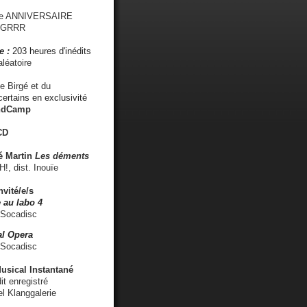
me ANNIVERSAIRE
s GRRR
e :
203 heures d'inédits
léatoire
e Birgé et du
ertains en exclusivité
ndCamp
CD
é
Martin
Les déments
 dist. Inouïe
nvité/e/s
 au labo 4
 Socadisc
l Opera
 Socadisc
sical Instantané
dit enregistré
el Klanggalerie