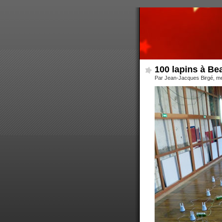
100 lapins à Be
Par Jean-Jacques Birgé, me