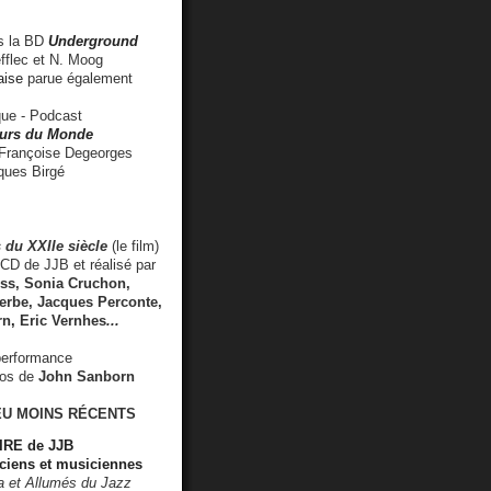
 la BD
Underground
fflec et N. Moog
aise
parue également
e - Podcast
rs du Monde
rançoise Degeorges
ues Birgé
 du XXIIe siècle
(le film)
CD de JJB et réalisé par
s, Sonia Cruchon,
rbe, Jacques Perconte,
rn
,
Eric Vernhes
...
performance
éos de
John Sanborn
EU MOINS RÉCENTS
RE de JJB
ciens et musiciennes
ra et Allumés du Jazz