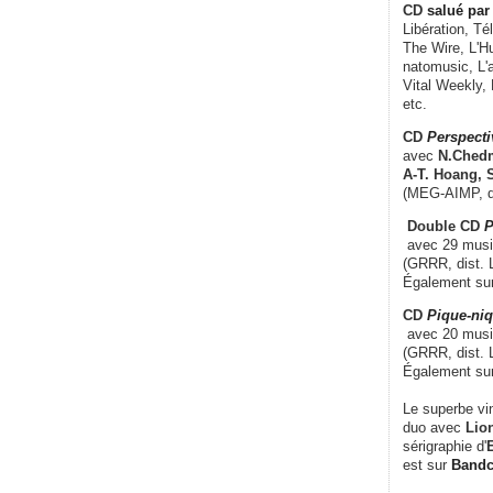
CD
salué par 
Libération, Té
The Wire, L'H
natomusic, L'a
Vital Weekly,
etc.
CD
Perspecti
avec
N.Chedm
A-T. Hoang, 
(MEG-AIMP, d
Double CD
P
avec 29 music
(GRRR, dist. L
Également su
CD
Pique-niq
avec 20 musi
(GRRR, dist. 
Également su
Le superbe vi
duo avec
Lion
sérigraphie d'
E
est sur
Band