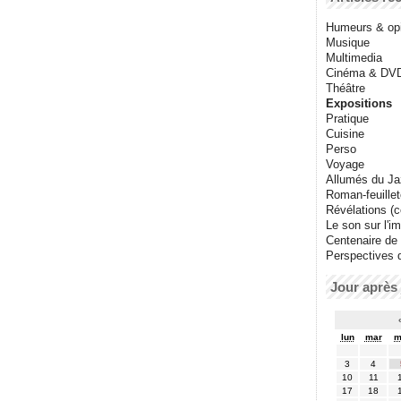
Humeurs & op
Musique
Multimedia
Cinéma & DV
Théâtre
Expositions
Pratique
Cuisine
Perso
Voyage
Allumés du J
Roman-feuille
Révélations (co
Le son sur l'i
Centenaire de
Perspectives 
Jour après 
lun
mar
m
3
4
10
11
17
18