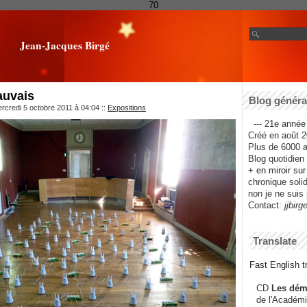
70
Jean-Jacques Birgé
auvais
Blog général
rcredi 5 octobre 2011 à 04:04
::
Expositions
--- 21e année 
Créé en août 2
Plus de 6000 ar
Blog quotidien f
+ en miroir su
chronique solida
non je ne suis 
Contact:
jjbirg
Translate
Fast English tr
CD
Les dém
de l'Académi