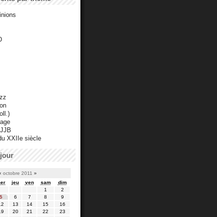
inions
D
azz
ton
ll.)
mage
 JJB
du XXIIe siècle
jour
«
octobre 2011
»
er
jeu
ven
sam
dim
1
2
5
6
7
8
9
12
13
14
15
16
19
20
21
22
23