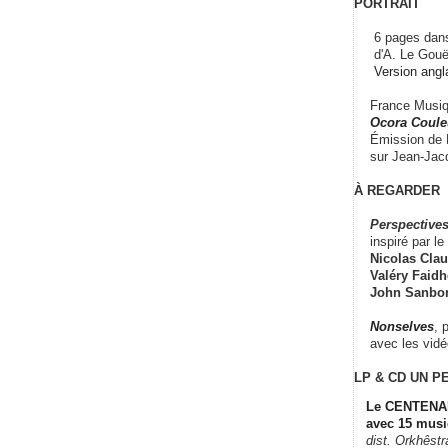
PORTRAIT
6 pages dans
d'A. Le Gouë
Version angl
France Musiqu
Ocora Couleu
Émission de F
sur Jean-Jacq
À REGARDER
Perspectives
inspiré par le 
Nicolas Claus
Valéry Faidhe
John Sanbo
Nonselves
, 
avec les vid
LP & CD
UN P
Le CENTENAI
avec 15 musi
dist. Orkhêst