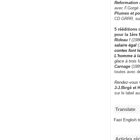
Reformation
avec F.Gorgé
Plumes et po
CD GRRR,
su
5 rééditions 
pour la 1ère 
Rideau !
(198
salaire égal
(
contes font 
L'homme à l
glace à trois 
Carnage
(1985
toutes avec d
Rendez-vous
J-J.Birgé et 
sur le label a
Translate
Fast English tr
Articles ré