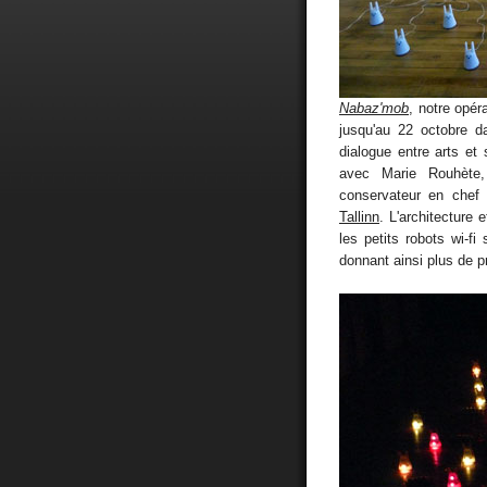
Nabaz'mob
, notre opér
jusqu'au 22 octobre 
dialogue entre arts et
avec Marie Rouhète,
conservateur en chef
Tallinn
. L'architecture 
les petits robots wi-fi
donnant ainsi plus de p