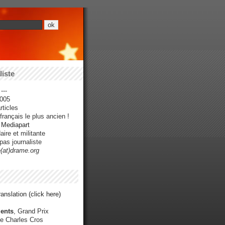
iste
---
005
ticles
rançais le plus ancien !
r Mediapart
ire et militante
pas journaliste
e(at)drame.org
anslation (click here)
ents
, Grand Prix
e Charles Cros