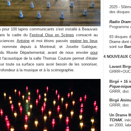
2025 - 50è
des disque
Radio Dram
Programme a
a pour 100 lapins communicants s'est installé à Beauvais
dans le cadre du
Festival Oise en Scènes
consacré au
83 disques d
 sciences.
Antoine
et moi étions passés
repérer les lieux
Drame dont c
 nommée depuis à Montreuil, et Josette Galiègue,
sont sur
Ba
 du Musée Départemental, avant de nous envoler
pour
4 NOUVEAUX
et l'acoustique de la salle Thomas Couture permet d'étaler
 sur toute sa surface sans avoir besoin de les sonoriser,
Lavant Birg
rofondeur à la musique et à la scénographie.
GRRR+OUCH!,
Birgé + 16 i
Pique-nique
GRRR, dist.
Birgé
Anima
GRRR, dist.
Un Drame Mu
TCHAK
, iné
en 2000, lab