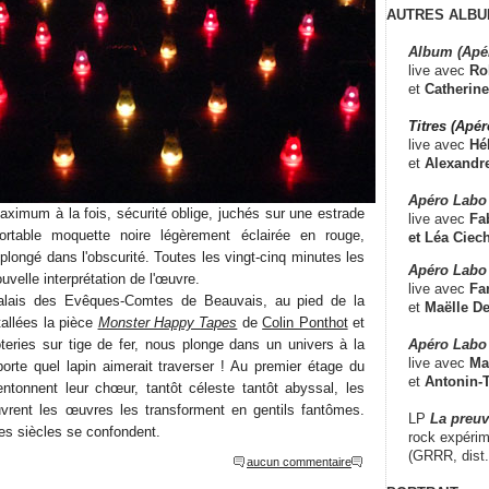
AUTRES ALBU
Album (Apé
live avec
Ro
et
Catherine
Titres (Apé
live avec
Hé
et
Alexandr
Apéro Labo
aximum à la fois, sécurité oblige, juchés sur une estrade
live avec
Fab
ortable moquette noire légèrement éclairée en rouge,
et
Léa Ciech
plongé dans l'obscurité. Toutes les vingt-cinq minutes les
Apéro Labo 
uvelle interprétation de l'œuvre.
live avec
Fa
Palais des Evêques-Comtes de Beauvais, au pied de la
et
Maëlle D
tallées la pièce
Monster Happy Tapes
de
Colin Ponthot
et
Apéro Labo
teries sur tige de fer, nous plonge dans un univers à la
live avec
Ma
porte quel lapin aimerait traverser ! Au premier étage du
et
Antonin-T
ntonnent leur chœur, tantôt céleste tantôt abyssal, les
uvrent les œuvres les transforment en gentils fantômes.
LP
La preu
es siècles se confondent.
rock expérim
(GRRR, dist
aucun commentaire