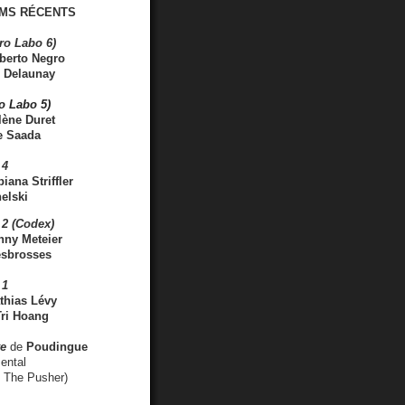
MS RÉCENTS
ro Labo 6)
berto Negro
 Delaunay
ro Labo 5)
lène Duret
e Saada
 4
iana Striffler
elski
2 (Codex)
nny Meteier
esbrosses
 1
thias Lévy
ri Hoang
ve
de
Poudingue
ental
. The Pusher)