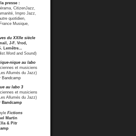
la presse :
lérama, CitizenJazz,
umanité, Impro Jazz,
utre quotidien,
 France Musique,
ves du XXIIe siècle
ail, J-F. Vrod,
S. Lemêtre
...
ist.Word and Sound)
ique-nique au labo
iennes et musiciens
es Allumés du Jazz)
r
Bandcamp
ue au labo 3
ciennes et musiciens
Les Allumés du Jazz)
r
Bandcamp
nyle
Fictions
el Martin
lla & Pitr
camp