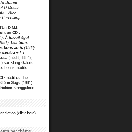
 du Drame
 et D.Meens
ils
- 2022
r Bandcamp
d'Un D.M.I.
fois en CD :
0)
,
À travail égal
1981),
Les bons
les bons amis
(1983),
a caméra
+ La
faces
(inédit, 1984),
) sur Klang Galerie
es bonus inédits !
CD inédit du duo
Hélène Sage
(1981)
utrichien Klanggalerie
anslation (click here)
cents par thème