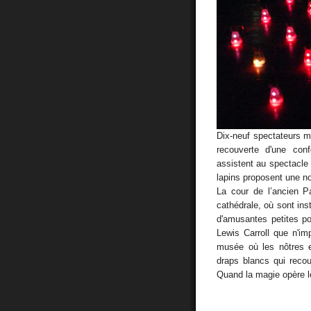
Dix-neuf spectateurs m
recouverte d'une conf
assistent au spectacle 
lapins proposent une no
La cour de l’ancien 
cathédrale, où sont ins
d'amusantes petites po
Lewis Carroll que n'im
musée où les nôtres e
draps blancs qui reco
Quand la magie opère l