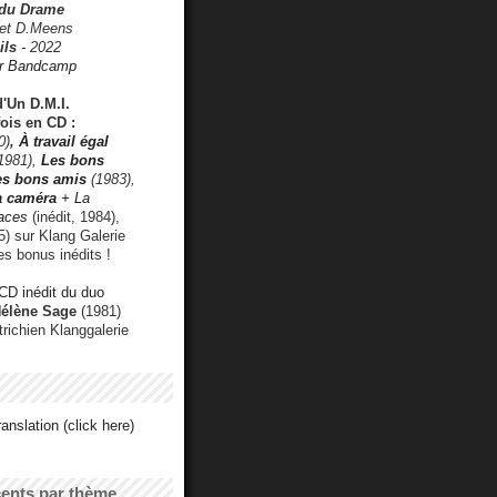
 du Drame
 et D.Meens
ils
- 2022
r Bandcamp
d'Un D.M.I.
fois en CD :
0)
,
À travail égal
1981),
Les bons
les bons amis
(1983),
a caméra
+ La
faces
(inédit, 1984),
) sur Klang Galerie
es bonus inédits !
CD inédit du duo
Hélène Sage
(1981)
utrichien Klanggalerie
anslation (click here)
cents par thème