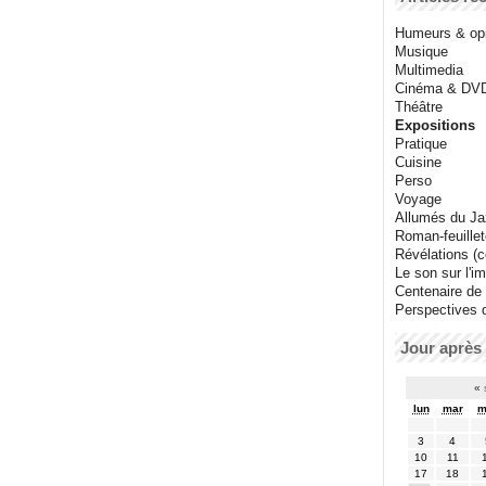
Humeurs & op
Musique
Multimedia
Cinéma & DV
Théâtre
Expositions
Pratique
Cuisine
Perso
Voyage
Allumés du J
Roman-feuille
Révélations (co
Le son sur l'i
Centenaire de
Perspectives 
Jour après 
«
lun
mar
m
3
4
10
11
17
18