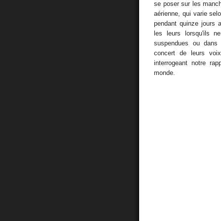
se poser sur les manch
aérienne, qui varie selo
pendant quinze jours 
les leurs lorsqu'ils 
suspendues ou dans 
concert de leurs voix
interrogeant notre rap
monde.