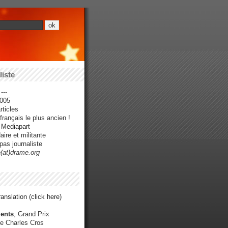
iste
---
005
ticles
rançais le plus ancien !
r Mediapart
ire et militante
pas journaliste
e(at)drame.org
anslation (click here)
ents
, Grand Prix
e Charles Cros