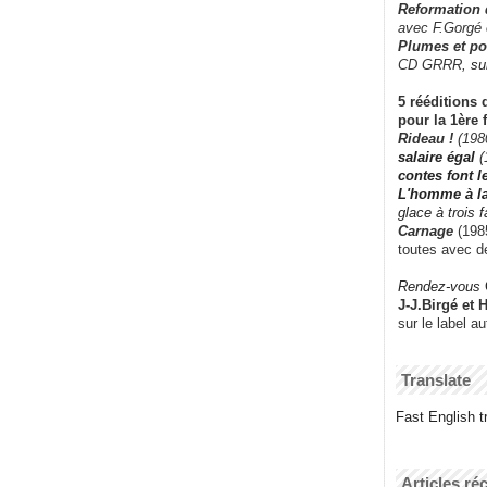
Reformation
avec F.Gorgé
Plumes et po
CD GRRR,
su
5 rééditions 
pour la 1ère 
Rideau !
(198
salaire égal
(
contes font 
L'homme à l
glace à trois 
Carnage
(1985
toutes avec d
Rendez-vous
J-J.Birgé et 
sur le label a
Translate
Fast English tr
Articles ré