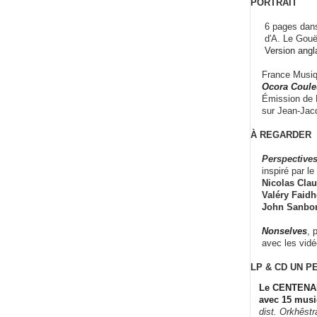
PORTRAIT
6 pages dans
d'A. Le Gouë
Version angl
France Musiqu
Ocora Couleu
Émission de F
sur Jean-Jacq
À REGARDER
Perspectives
inspiré par le 
Nicolas Claus
Valéry Faidhe
John Sanbo
Nonselves
, 
avec les vid
LP & CD
UN P
Le CENTENAI
avec 15 musi
dist. Orkhêst