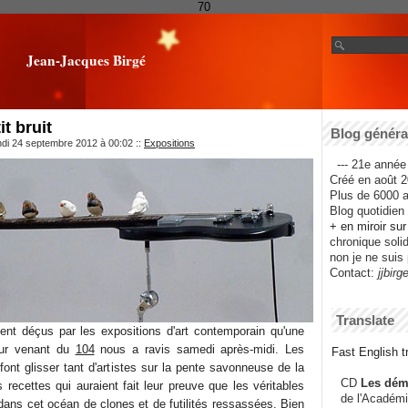
70
Jean-Jacques Birgé
it bruit
Blog général
ndi 24 septembre 2012 à 00:02
::
Expositions
--- 21e année 
Créé en août 2
Plus de 6000 ar
Blog quotidien f
+ en miroir su
chronique solida
non je ne suis 
Contact:
jjbirg
Translate
t déçus par les expositions d'art contemporain qu'une
heur venant du
104
nous a ravis samedi après-midi. Les
Fast English tr
ont glisser tant d'artistes sur la pente savonneuse de la
CD
Les dém
ecettes qui auraient fait leur preuve que les véritables
de l'Académi
ans cet océan de clones et de futilités ressassées. Bien