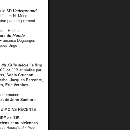
 la BD
Underground
fflec et N. Moog
aise
parue également
e - Podcast
rs du Monde
rançoise Degeorges
ues Birgé
 du XXIIe siècle
(le film)
CD de JJB et réalisé par
s, Sonia Cruchon,
rbe, Jacques Perconte,
rn
,
Eric Vernhes
...
performance
éos de
John Sanborn
EU MOINS RÉCENTS
RE de JJB
ciens et musiciennes
ra et Allumés du Jazz