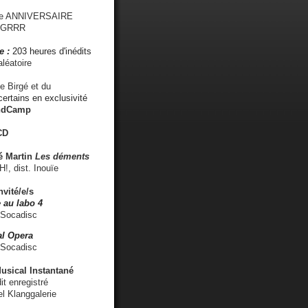
me ANNIVERSAIRE
s GRRR
e :
203 heures d'inédits
léatoire
e Birgé et du
ertains en exclusivité
ndCamp
CD
é
Martin
Les déments
 dist. Inouïe
nvité/e/s
 au labo 4
 Socadisc
l Opera
 Socadisc
sical Instantané
dit enregistré
el Klanggalerie