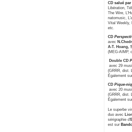
CD
salué par 
Libération, Té
The Wire, L'H
natomusic, L'a
Vital Weekly,
etc.
CD
Perspecti
avec
N.Chedm
A-T. Hoang, 
(MEG-AIMP, d
Double CD
P
avec 29 music
(GRRR, dist. L
Également su
CD
Pique-niq
avec 20 musi
(GRRR, dist. 
Également su
Le superbe vi
duo avec
Lion
sérigraphie d'
E
est sur
Band