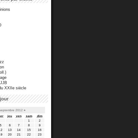
inions
D
azz
ton
ll.)
mage
 JJB
du XXIIe siècle
jour
septembre 2012
»
er
jeu
ven
sam
dim
1
2
5
6
7
8
9
12
13
14
15
16
19
20
21
22
23