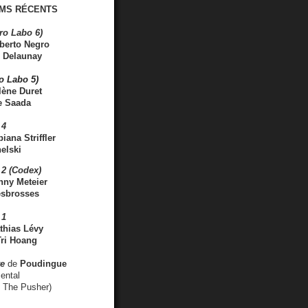
MS RÉCENTS
ro Labo 6)
berto Negro
 Delaunay
ro Labo 5)
lène Duret
e Saada
 4
iana Striffler
elski
2 (Codex)
nny Meteier
esbrosses
 1
thias Lévy
ri Hoang
ve
de
Poudingue
ental
. The Pusher)