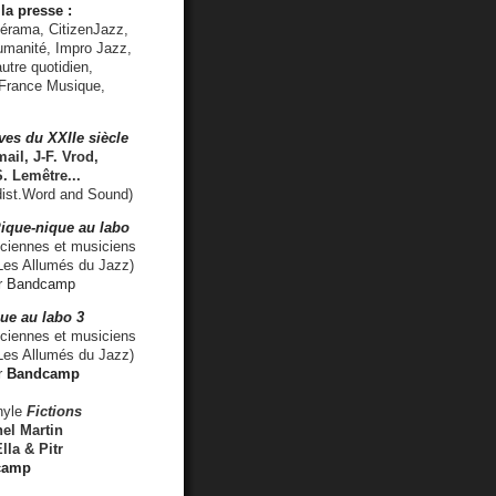
la presse :
lérama, CitizenJazz,
umanité, Impro Jazz,
utre quotidien,
 France Musique,
ves du XXIIe siècle
ail, J-F. Vrod,
S. Lemêtre
...
ist.Word and Sound)
ique-nique au labo
iennes et musiciens
es Allumés du Jazz)
r
Bandcamp
ue au labo 3
ciennes et musiciens
Les Allumés du Jazz)
r
Bandcamp
nyle
Fictions
el Martin
lla & Pitr
camp