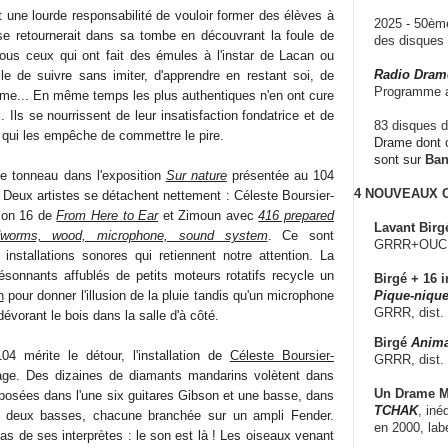
 une lourde responsabilité de vouloir former des élèves à
2025 - 50è
e retournerait dans sa tombe en découvrant la foule de
des disque
us ceux qui ont fait des émules à l'instar de Lacan ou
Radio Dram
cile de suivre sans imiter, d'apprendre en restant soi, de
Programme a
ogme... En même temps les plus authentiques n'en ont cure
x. Ils se nourrissent de leur insatisfaction fondatrice et de
83 disques d
e qui les empêche de commettre le pire.
Drame dont c
sont sur
Ba
e tonneau dans l'exposition
Sur nature
présentée au 104
4 NOUVEAUX
 Deux artistes se détachent nettement : Céleste Boursier-
ion 16 de
From Here to Ear
et Zimoun avec
416 prepared
Lavant Birg
worms, wood, microphone, sound system
. Ce sont
GRRR+OUCH!,
installations sonores qui retiennent notre attention. La
sonnants affublés de petits moteurs rotatifs recycle un
Birgé + 16 i
n
pour donner l'illusion de la pluie tandis qu'un microphone
Pique-nique
GRRR, dist.
dévorant le bois dans la salle d'à côté.
Birgé
Anima
04 mérite le détour, l'installation de
Céleste Boursier-
GRRR, dist.
ge. Des dizaines de diamants mandarins volètent dans
Un Drame Mu
sposées dans l'une six guitares Gibson et une basse, dans
TCHAK
, iné
 et deux basses, chacune branchée sur un ampli Fender.
en 2000, lab
as de ses interprètes : le son est là ! Les oiseaux venant