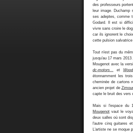
des professeurs portent
leur image. Duchamp s
ses adeptes, comme to
Godard. Il est si diffi
vivre sans croire le d
car ils ignorent le choi
cette pulsion salvatric
Tout n'est pas du mêm
jusqu'au 17 mars 2013.
Mougenot avec la vers
dc-motors...
et
Wood
étonnamment les trois 
cheminée de cartons ré
ancien projet de
Zimou
capte le bruit des vers 
Mais si l'espace du 1
Mougenot
vaut le voya
deux salles où sont di
l'autre cinq guitares
L'artiste ne se moque p