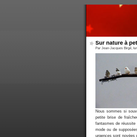
Sur nature à pet
Par Jean-Jacques Birgé, lu
Nous sommes si souven
petite brise de fraîc
fantasmes de réussite f
mode ou de supposées r
urgences sont noyées d