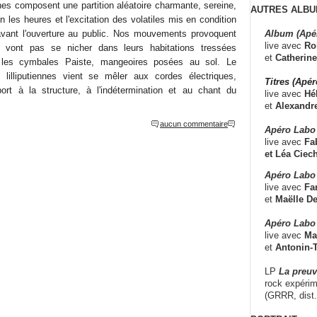
es composent une partition aléatoire charmante, sereine,
AUTRES ALBU
n les heures et l'excitation des volatiles mis en condition
Album (Apé
avant l'ouverture au public. Nos mouvements provoquent
live avec
Ro
ne vont pas se nicher dans leurs habitations tressées
et
Catherine
les cymbales Paiste, mangeoires posées au sol. Le
 lilliputiennes vient se mêler aux cordes électriques,
Titres (Apé
port à la structure, à l'indétermination et au chant du
live avec
Hé
et
Alexandr
aucun commentaire
Apéro Labo
live avec
Fab
et
Léa Ciech
Apéro Labo 
live avec
Fa
et
Maëlle D
Apéro Labo
live avec
Ma
et
Antonin-T
LP
La preu
rock expérim
(GRRR, dist