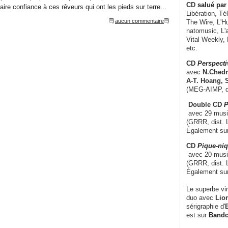
CD
salué par 
ire confiance à ces rêveurs qui ont les pieds sur terre...
Libération, Té
aucun commentaire
The Wire, L'H
natomusic, L'a
Vital Weekly,
etc.
CD
Perspecti
avec
N.Chedm
A-T. Hoang, 
(MEG-AIMP, d
Double CD
P
avec 29 music
(GRRR, dist. L
Également su
CD
Pique-niq
avec 20 musi
(GRRR, dist. 
Également su
Le superbe vi
duo avec
Lion
sérigraphie d'
E
est sur
Band