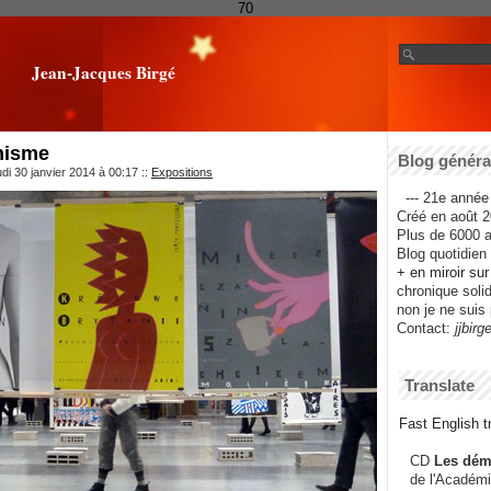
70
Jean-Jacques Birgé
hisme
Blog général
di 30 janvier 2014 à 00:17
::
Expositions
--- 21e année 
Créé en août 2
Plus de 6000 ar
Blog quotidien f
+ en miroir su
chronique solida
non je ne suis 
Contact:
jjbirg
Translate
Fast English tr
CD
Les dém
de l'Académi