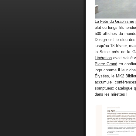
La Fête du Graphisme
p
plat ou longs fils tend
500 affiches du monde
Design est le clou de
jusqu'au 18 février, mai
la Seine près de la Ga
Libération
avait salué ve
Pierre Grand
en confian
logo comme il leur cha
Élysées, le MK2 Bibliot
accumule
conférence
somptueux
catalogue
q
dans les mirettes !