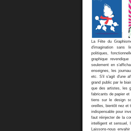
La Fête du Graphisme
d'imagination sans li
politiques, fonctionne
graphique revendique 
seulement en s'affich
enseignes, les journau
etc. S'il s'agit d'une 
grand public par le bia
que des artistes, les 
fabricants de papier et
tiens sur le design 
oreilles, bientôt nez et
indispensable pour inve
faut réinjecter de la co
intelligent et sensuel, 
Laissons-nous envahir 