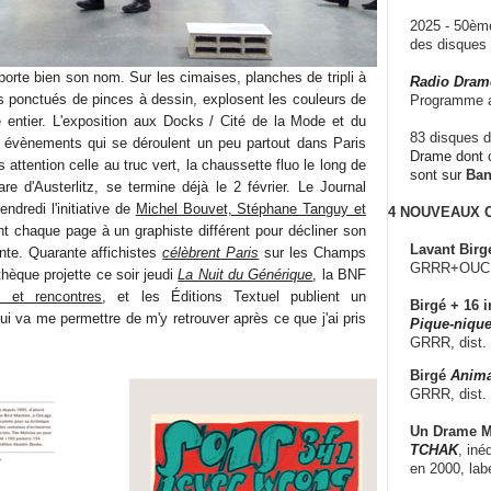
2025 - 50è
des disque
orte bien son nom. Sur les cimaises, planches de tripli à
Radio Dram
us ponctués de pinces à dessin, explosent les couleurs de
Programme a
 entier. L'exposition aux Docks / Cité de la Mode et du
83 disques d
s évènements qui se déroulent un peu partout dans Paris
Drame dont c
s attention celle au truc vert, la chaussette fluo le long de
sont sur
Ba
re d'Austerlitz, se termine déjà le 2 février. Le Journal
ndredi l'initiative de
Michel Bouvet, Stéphane Tanguy et
4 NOUVEAUX
t chaque page à un graphiste différent pour décliner son
Lavant Birg
nte. Quarante affichistes
célèbrent Paris
sur les Champs
GRRR+OUCH!,
hèque projette ce soir jeudi
La Nuit du Générique
, la BNF
s et rencontres
, et les Éditions Textuel publient un
Birgé + 16 i
ui va me permettre de m'y retrouver après ce que j'ai pris
Pique-nique
GRRR, dist.
Birgé
Anima
GRRR, dist.
Un Drame Mu
TCHAK
, iné
en 2000, lab