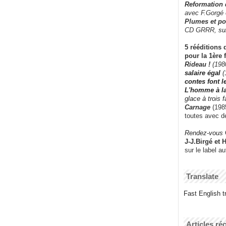
Reformation
avec F.Gorgé
Plumes et po
CD GRRR,
su
5 rééditions 
pour la 1ère 
Rideau !
(198
salaire égal
(
contes font 
L'homme à l
glace à trois 
Carnage
(1985
toutes avec d
Rendez-vous
J-J.Birgé et 
sur le label a
Translate
Fast English tr
Articles ré