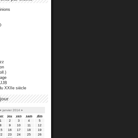
inions
D
azz
ton
ll.)
mage
 JJB
du XXIIe siècle
jour
«
janvier 2014
»
er
jeu
ven
sam
dim
1
2
3
4
5
8
9
10
11
12
15
16
17
18
19
22
23
24
25
26