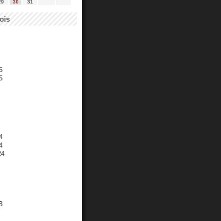
29
30
31
ois
5
5
4
4
24
3