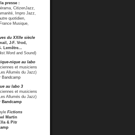
la presse :
lérama, CitizenJazz,
umanité, Impro Jazz,
utre quotidien,
 France Musique,
ves du XXIIe siècle
ail, J-F. Vrod,
S. Lemêtre
...
ist.Word and Sound)
ique-nique au labo
iennes et musiciens
es Allumés du Jazz)
r
Bandcamp
ue au labo 3
ciennes et musiciens
Les Allumés du Jazz)
r
Bandcamp
nyle
Fictions
el Martin
lla & Pitr
camp