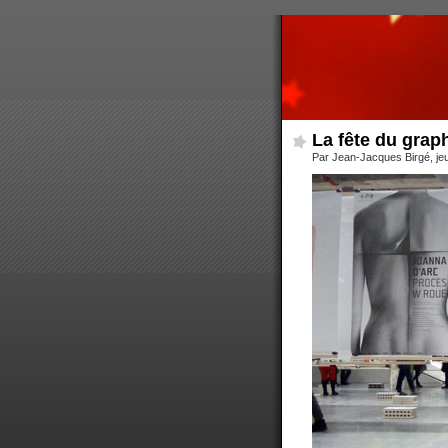
La fête du grap
Par Jean-Jacques Birgé, jeu