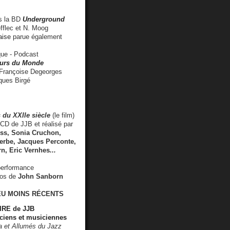
 la BD
Underground
fflec et N. Moog
aise
parue également
e - Podcast
rs du Monde
rançoise Degeorges
ues Birgé
 du XXIIe siècle
(le film)
CD de JJB et réalisé par
s, Sonia Cruchon,
rbe, Jacques Perconte,
rn
,
Eric Vernhes
...
performance
éos de
John Sanborn
EU MOINS RÉCENTS
RE de JJB
ciens et musiciennes
ra et Allumés du Jazz