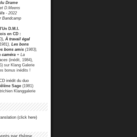
 du Drame
 et D.Meens
ils
- 2022
r Bandcamp
d'Un D.M.I.
fois en CD :
0)
,
À travail égal
1981),
Les bons
les bons amis
(1983),
a caméra
+ La
faces
(inédit, 1984),
) sur Klang Galerie
es bonus inédits !
CD inédit du duo
Hélène Sage
(1981)
utrichien Klanggalerie
anslation (click here)
cents par thème