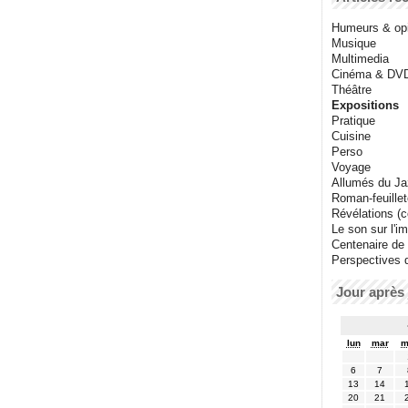
Humeurs & op
Musique
Multimedia
Cinéma & DV
Théâtre
Expositions
Pratique
Cuisine
Perso
Voyage
Allumés du J
Roman-feuille
Révélations (co
Le son sur l'i
Centenaire de
Perspectives 
Jour après 
lun
mar
m
6
7
13
14
20
21