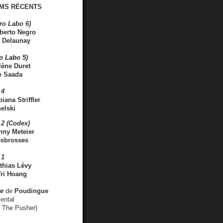
MS RÉCENTS
ro Labo 6)
berto Negro
 Delaunay
ro Labo 5)
lène Duret
e Saada
 4
iana Striffler
elski
2 (Codex)
nny Meteier
esbrosses
 1
thias Lévy
ri Hoang
ve
de
Poudingue
ental
. The Pusher)