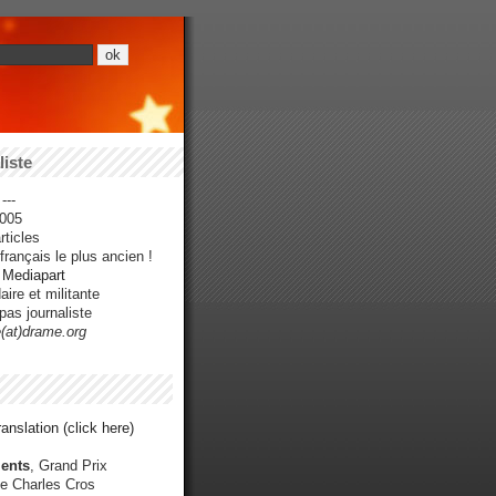
iste
---
005
ticles
rançais le plus ancien !
r Mediapart
ire et militante
pas journaliste
e(at)drame.org
anslation (click here)
ents
, Grand Prix
e Charles Cros