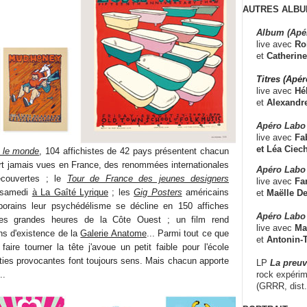
AUTRES ALBU
Album (Apé
live avec
Ro
et
Catherine
Titres (Apé
live avec
Hé
et
Alexandr
Apéro Labo
live avec
Fab
et
Léa Ciech
e le monde
, 104 affichistes de 42 pays présentent chacun
rt jamais vues en France, des renommées internationales
Apéro Labo 
écouvertes ; le
Tour de France des jeunes designers
live avec
Fa
 samedi
à La Gaîté Lyrique
; les
Gig Posters
américains
et
Maëlle D
orains leur psychédélisme se décline en 150 affiches
Apéro Labo
des grandes heures de la Côte Ouest ; un film rend
live avec
Ma
s d'existence de la
Galerie Anatome
... Parmi tout ce que
et
Antonin-T
faire tourner la tête j'avoue un petit faible pour l'école
éties provocantes font toujours sens. Mais chacun apporte
LP
La preu
rock expérim
..
(GRRR, dist