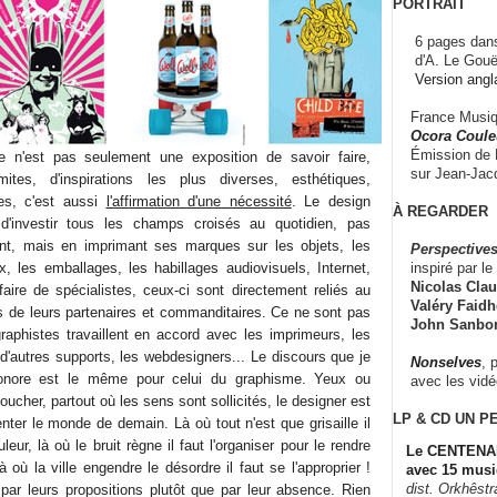
PORTRAIT
6 pages dans
d'A. Le Gouë
Version angl
France Musiqu
Ocora Couleu
Émission de F
 n'est pas seulement une exposition de savoir faire,
sur Jean-Jacq
mites, d'inspirations les plus diverses, esthétiques,
lles, c'est aussi
l'affirmation d'une nécessité
. Le design
À REGARDER
d'investir tous les champs croisés au quotidien, pas
ant, mais en imprimant ses marques sur les objets, les
Perspectives
inspiré par le 
x, les emballages, les habillages audiovisuels, Internet,
Nicolas Claus
affaire de spécialistes, ceux-ci sont directement reliés au
Valéry Faidhe
is de leurs partenaires et commanditaires. Ce ne sont pas
John Sanbo
graphistes travaillent en accord avec les imprimeurs, les
 d'autres supports, les webdesigners... Le discours que je
Nonselves
, 
sonore est le même pour celui du graphisme. Yeux ou
avec les vid
 toucher, partout où les sens sont sollicités, le designer est
LP & CD
UN P
nter le monde de demain. Là où tout n'est que grisaille il
uleur, là où le bruit règne il faut l'organiser pour le rendre
Le CENTENAI
là où la ville engendre le désordre il faut se l'approprier !
avec 15 musi
dist. Orkhêst
par leurs propositions plutôt que par leur absence. Rien