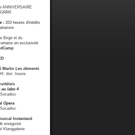
me ANNIVERSAIRE
s GRRR
e :
203 heures d'inédits
léatoire
e Birgé et du
ertains en exclusivité
ndCamp
CD
é
Martin
Les déments
 dist. Inouïe
nvité/e/s
 au labo 4
 Socadisc
l Opera
 Socadisc
sical Instantané
dit enregistré
el Klanggalerie