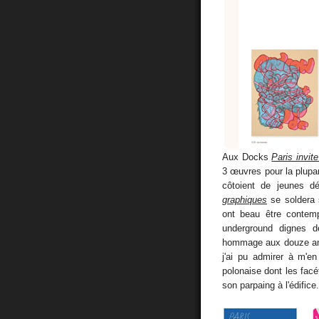
Aux Docks
Paris invit
3 œuvres pour la plupa
côtoient de jeunes d
graphiques
se soldera
ont beau être contemp
underground dignes 
hommage aux douze an
j'ai pu admirer à m'en 
polonaise dont les fac
son parpaing à l'édifice.