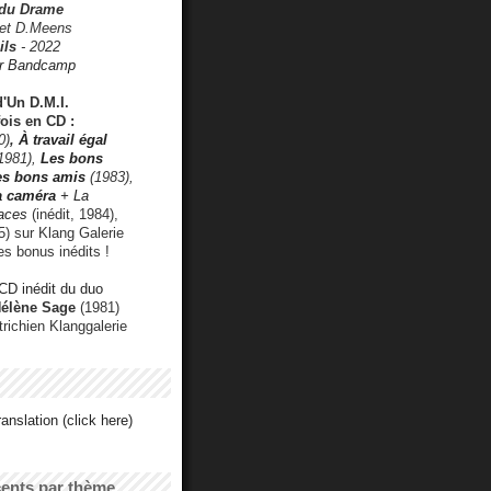
 du Drame
 et D.Meens
ils
- 2022
r Bandcamp
d'Un D.M.I.
fois en CD :
0)
,
À travail égal
1981),
Les bons
les bons amis
(1983),
a caméra
+ La
faces
(inédit, 1984),
) sur Klang Galerie
es bonus inédits !
CD inédit du duo
Hélène Sage
(1981)
utrichien Klanggalerie
anslation (click here)
cents par thème