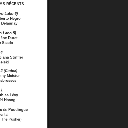
MS RÉCENTS
ro Labo 6)
berto Negro
 Delaunay
ro Labo 5)
lène Duret
e Saada
 4
iana Striffler
elski
2 (Codex)
nny Meteier
esbrosses
 1
thias Lévy
ri Hoang
ve
de
Poudingue
ental
. The Pusher)