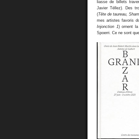
liasse de billets tra
Javier Téllez). Des t
(
Tête de taureau, Shama
mes artistes favoris 
Injonction 1
) ornent l
Spoerri. Ce ne sont qu