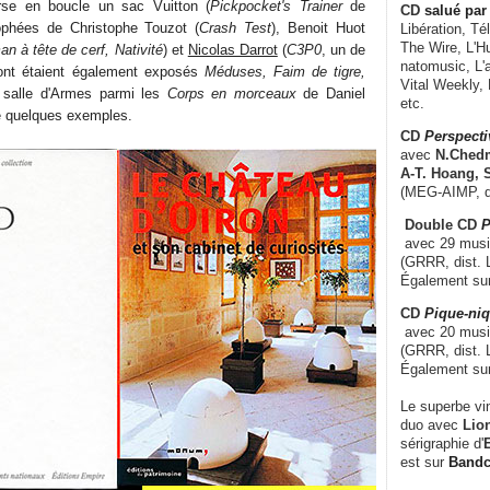
verse en boucle un sac Vuitton (
Pickpocket's Trainer
de
CD
salué par 
rophées de Christophe Touzot (
Crash Test
), Benoit Huot
Libération, Té
The Wire, L'H
n à tête de cerf, Nativité
) et
Nicolas Darrot
(
C3P0
, un de
natomusic, L'a
dont étaient également exposés
Méduses, Faim de tigre,
Vital Weekly,
a salle d'Armes parmi les
Corps en morceaux
de Daniel
etc.
e quelques exemples.
CD
Perspecti
avec
N.Chedm
A-T. Hoang, 
(MEG-AIMP, d
Double CD
P
avec 29 music
(GRRR, dist. L
Également su
CD
Pique-niq
avec 20 musi
(GRRR, dist. 
Également su
Le superbe vi
duo avec
Lion
sérigraphie d'
E
est sur
Band