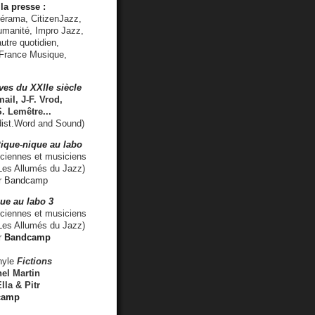
la presse :
lérama, CitizenJazz,
umanité, Impro Jazz,
utre quotidien,
 France Musique,
ves du XXIIe siècle
ail, J-F. Vrod,
S. Lemêtre
...
ist.Word and Sound)
ique-nique au labo
iennes et musiciens
es Allumés du Jazz)
r
Bandcamp
ue au labo 3
ciennes et musiciens
Les Allumés du Jazz)
r
Bandcamp
nyle
Fictions
el Martin
lla & Pitr
camp