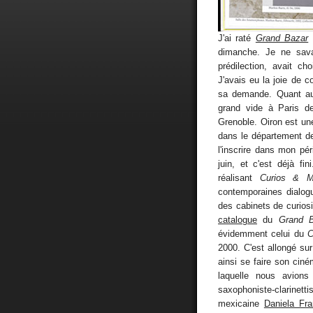
J'ai raté
Grand Bazar
dimanche. Je ne sa
prédilection, avait c
J'avais eu la joie de
sa demande. Quant au 
grand vide à Paris d
Grenoble. Oiron est u
dans le département de
l'inscrire dans mon pér
juin, et c'est déjà fi
réalisant
Curios & Mi
contemporaines dialogu
des cabinets de curiosi
catalogue
du
Grand B
évidemment celui du
C
2000. C'est allongé sur
ainsi se faire son cin
laquelle nous avions 
saxophoniste-clarinett
mexicaine
Daniela Fr