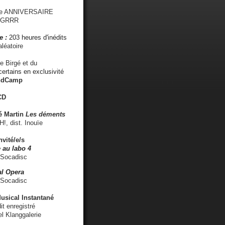
me ANNIVERSAIRE
s GRRR
e :
203 heures d'inédits
léatoire
e Birgé et du
ertains en exclusivité
ndCamp
CD
é
Martin
Les déments
 dist. Inouïe
nvité/e/s
 au labo 4
 Socadisc
l Opera
 Socadisc
sical Instantané
dit enregistré
el Klanggalerie