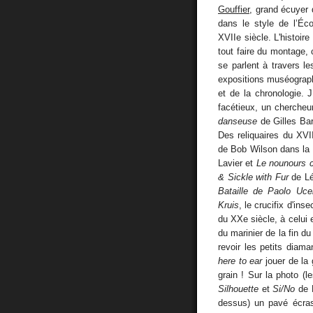
Gouffier
, grand écuyer 
dans le style de l’Éc
XVIIe siècle. L'histoir
tout faire du montage, 
se parlent à travers le
expositions muséograph
et de la chronologie.
facétieux, un chercheu
danseuse
de Gilles Bar
Des reliquaires du XVI
de Bob Wilson dans la 
Lavier et
Le nounours c
& Sickle with Fur
de Lé
Bataille de Paolo Ucel
Kruis
, le crucifix d'ins
du XXe siècle, à celui 
du marinier de la fin d
revoir les petits dia
here to ear
jouer de la 
grain ! Sur la photo (l
Silhouette
et
Si/No
de M
dessus) un pavé écrase