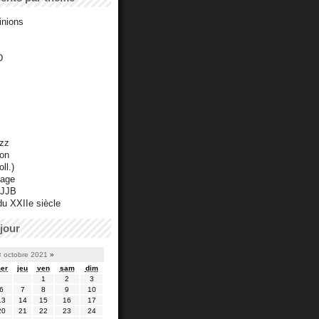
inions
D
azz
ton
ll.)
mage
 JJB
du XXIIe siècle
jour
«
octobre 2021
»
er
jeu
ven
sam
dim
1
2
3
6
7
8
9
10
13
14
15
16
17
20
21
22
23
24