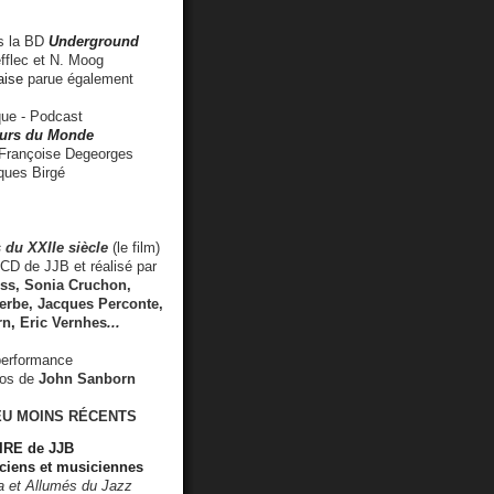
 la BD
Underground
fflec et N. Moog
aise
parue également
e - Podcast
rs du Monde
rançoise Degeorges
ues Birgé
 du XXIIe siècle
(le film)
CD de JJB et réalisé par
s, Sonia Cruchon,
rbe, Jacques Perconte,
rn
,
Eric Vernhes
...
performance
éos de
John Sanborn
EU MOINS RÉCENTS
RE de JJB
ciens et musiciennes
ra et Allumés du Jazz