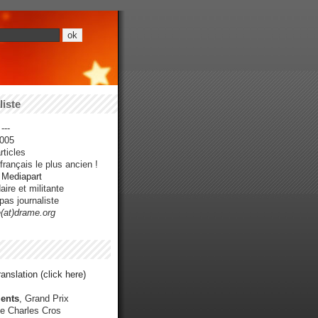
iste
---
005
ticles
rançais le plus ancien !
r Mediapart
ire et militante
pas journaliste
e(at)drame.org
anslation (click here)
ents
, Grand Prix
e Charles Cros