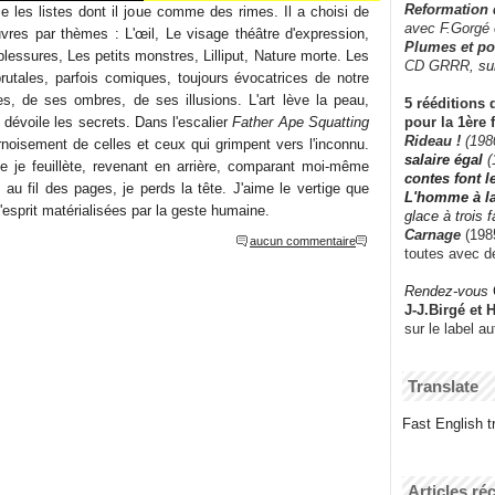
Reformation
e les listes dont il joue comme des rimes. Il a choisi de
avec F.Gorgé
vres par thèmes : L'œil, Le visage théâtre d'expression,
Plumes et po
lessures, Les petits monstres, Lilliput, Nature morte. Les
CD GRRR,
su
utales, parfois comiques, toujours évocatrices de notre
s, de ses ombres, de ses illusions. L'art lève la peau,
5 rééditions 
pour la 1ère 
dévoile les secrets. Dans l'escalier
Father Ape Squatting
Rideau !
(198
rnoisement de celles et ceux qui grimpent vers l'inconnu.
salaire égal
(
e je feuillète, revenant en arrière, comparant moi-même
contes font 
 au fil des pages, je perds la tête. J'aime le vertige que
L'homme à l
'esprit matérialisées par la geste humaine.
glace à trois 
Carnage
(1985
aucun commentaire
toutes avec d
Rendez-vous
J-J.Birgé et 
sur le label a
Translate
Fast English tr
Articles ré