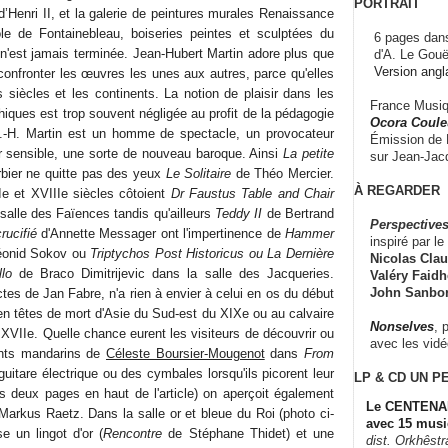
PORTRAIT
d’Henri II, et la galerie de peintures murales Renaissance
ole de Fontainebleau, boiseries peintes et sculptées du
6 pages dans
e n'est jamais terminée. Jean-Hubert Martin adore plus que
d'A. Le Gouë
Version angl
confronter les œuvres les unes aux autres, parce qu'elles
s siècles et les continents. La notion de plaisir dans les
France Musiqu
iques est trop souvent négligée au profit de la pédagogie
Ocora Couleu
 J.-H. Martin est un homme de spectacle, un provocateur
Émission de F
r sensible, une sorte de nouveau baroque. Ainsi
La petite
sur Jean-Jacq
bier ne quitte pas des yeux
Le Solitaire
de Théo Mercier.
À REGARDER
Ie et XVIIIe siècles côtoient
Dr Faustus Table and Chair
salle des Faïences tandis qu'ailleurs
Teddy II
de Bertrand
Perspectives
rucifié
d'Annette Messager ont l'impertinence de
Hammer
inspiré par le 
onid Sokov ou
Triptychos Post Historicus ou La Dernière
Nicolas Claus
lo
de Braco Dimitrijevic dans la salle des Jacqueries.
Valéry Faidhe
John Sanbo
ectes de Jan Fabre, n'a rien à envier à celui en os du début
en têtes de mort d'Asie du Sud-est du XIXe ou au calvaire
Nonselves
, 
u XVIIe. Quelle chance eurent les visiteurs de découvrir ou
avec les vid
mants mandarins de
Céleste Boursier-Mougenot
dans
From
guitare électrique ou des cymbales lorsqu'ils picorent leur
LP & CD
UN P
es deux pages en haut de l'article) on aperçoit également
Le CENTENAI
arkus Raetz. Dans la salle or et bleue du Roi (photo ci-
avec 15 musi
 un lingot d'or (
Rencontre
de Stéphane Thidet) et une
dist. Orkhêst