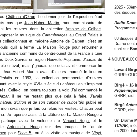
2025 - 50è
des disque
au
Château d'Oiron
. Le dernier jour de l'exposition était
vais pas que
Jean-Hubert Martin
, mon commissaire de
Radio Dram
Programme a
hoisi les œuvres dans la collection
Antoine de Galbert
.
 composer
la musique
de
Carambolages
au Grand Palais à
83 disques d
collectionneur et mécène Antoine de Galbert, c'est un
Drame dont c
epuis qu'il a fermé
La Maison Rouge
pour retourner à
sont sur
Ba
ne ancienne commune du centre-ouest de la France située
4 NOUVEAUX
s Deux-Sèvres en région Nouvelle-Aquitaine. J'aurais dû
iple estival, mais j'ignorais que cela avait commencé fin
Lavant Birg
ni. Jean-Hubert Martin avait d'ailleurs marqué le lieu en
GRRR+OUCH!,
rabilia
en 1993, la collection permanente d'œuvres
ant avec le style XVIe siècle du château en s'inspirant
Birgé + 16 i
tés. Celle-ci, on pourra toujours la voir. J'ai commandé
le
Pique-nique
GRRR, dist.
azar
, il ne me restait plus que cela à faire. J'avais
hâteau d'Oiron et de son cabinet de curiosités
publié en
Birgé
Anima
 mon divan que je fais ou refais les visites. Chacun peut
GRRR, dist.
éma. Je repense aussi à la clôture de La Maison Rouge à
Un Drame Mu
participé avec le violoncelliste
Vincent Segal
et le
TCHAK
, iné
iste
Antonin-Tri Hoang
sur des images de l'artiste
en 2000, lab
anco
pour
Face B
, ou à la visite en musique de
Vinyl,