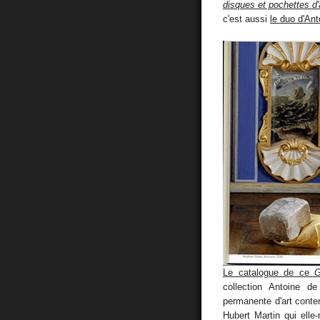
disques et pochettes d'
c'est aussi
le duo d'An
Le catalogue de ce
G
collection Antoine de
permanente d'art cont
Hubert Martin qui elle