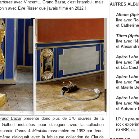
artistes
avec Vincent... Grand Bazar, c'est Istambul, mais
AUTRES ALBU
tonin avec Ève Risser
que j'avais filmé en 2012 !
Album (Apé
live avec
Ro
et
Catherine
Titres (Apé
live avec
Hé
et
Alexandr
Apéro Labo
live avec
Fab
et
Léa Ciech
Apéro Labo 
live avec
Fa
et
Maëlle D
Apéro Labo
live avec
Ma
et
Antonin-T
rand Bazar
présente donc plus de 170 œuvres de la
LP
La preu
rock expérim
 Galbert installées pour dialoguer avec la collection
(GRRR, dist
emporain
Curios & Mirabilia
rassemblée en 1993 par Jean-
-même dialoguait avec la fabuleuse collection de
Claude