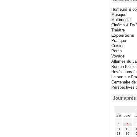
Humeurs & op
Musique
Multimedia
Cinéma & DV
Théâtre
Expositions
Pratique
Cuisine
Perso
Voyage
Allumés du J
Roman-feuille
Révélations (co
Le son sur l'i
Centenaire de
Perspectives 
Jour après 
lun
mar
m
4
5
11
12
18
19