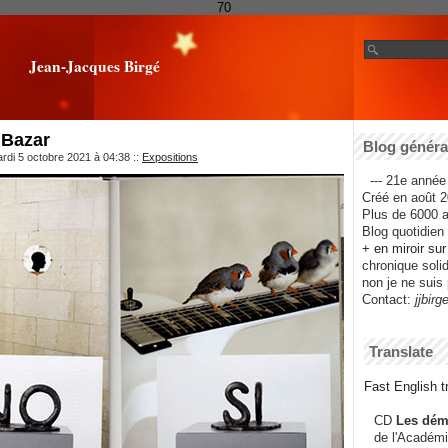
70
Jean-Jacques Birgé
 Bazar
Blog général
rdi 5 octobre 2021 à 04:38
::
Expositions
--- 21e année 
Créé en août 2
Plus de 6000 ar
Blog quotidien f
+ en miroir su
chronique solida
non je ne suis 
Contact:
jjbirg
Translate
Fast English tr
CD
Les dém
de l'Académi