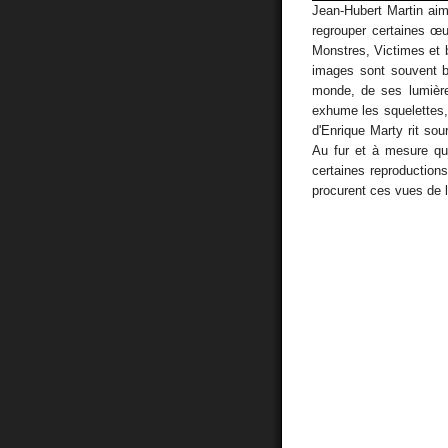
Jean-Hubert Martin aim
regrouper certaines œu
Monstres, Victimes et b
images sont souvent br
monde, de ses lumière
exhume les squelettes, 
d'Enrique Marty rit sou
Au fur et à mesure qu
certaines reproductions
procurent ces vues de l