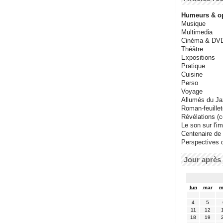
Humeurs & o
Musique
Multimedia
Cinéma & DV
Théâtre
Expositions
Pratique
Cuisine
Perso
Voyage
Allumés du J
Roman-feuille
Révélations (co
Le son sur l'i
Centenaire de
Perspectives 
Jour après 
lun
mar
m
4
5
11
12
18
19