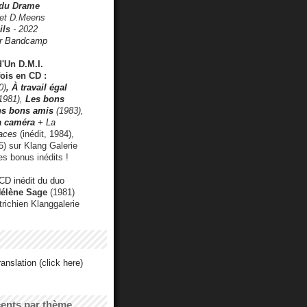
 du Drame
 et D.Meens
ils
- 2022
r Bandcamp
d'Un D.M.I.
fois en CD :
0)
,
À travail égal
1981),
Les bons
les bons amis
(1983),
a caméra
+ La
faces
(inédit, 1984),
) sur Klang Galerie
es bonus inédits !
CD inédit du duo
Hélène Sage
(1981)
utrichien Klanggalerie
anslation (click here)
cents par thème