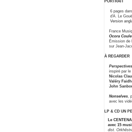
PORTRAIT
6 pages dans
d'A. Le Gouë
Version angl
France Musiqu
Ocora Couleu
Émission de F
sur Jean-Jacq
À REGARDER
Perspectives
inspiré par le 
Nicolas Claus
Valéry Faidhe
John Sanbo
Nonselves
, 
avec les vid
LP & CD
UN P
Le CENTENAI
avec 15 musi
dist. Orkhêst