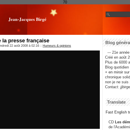
70
Jean-Jacques Birgé
 la presse française
Blog général
ndredi 22 août 2008 à 02:16
::
Humeurs & opinions
--- 21e année 
Créé en août 2
Plus de 6000 ar
Blog quotidien f
+ en miroir su
chronique solida
non je ne suis 
Contact:
jjbirg
Translate
Fast English tr
CD
Les dém
de l'Académi