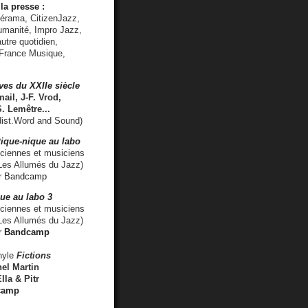
la presse :
lérama, CitizenJazz,
umanité, Impro Jazz,
utre quotidien,
 France Musique,
ves du XXIIe siècle
ail, J-F. Vrod,
S. Lemêtre
...
ist.Word and Sound)
ique-nique au labo
iennes et musiciens
es Allumés du Jazz)
r
Bandcamp
ue au labo 3
ciennes et musiciens
Les Allumés du Jazz)
r
Bandcamp
nyle
Fictions
el Martin
lla & Pitr
camp