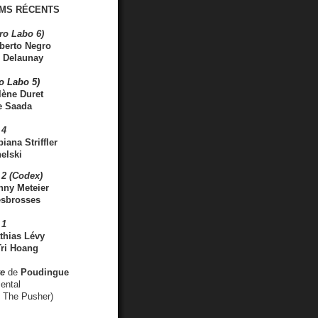
MS RÉCENTS
ro Labo 6)
berto Negro
 Delaunay
ro Labo 5)
lène Duret
e Saada
 4
iana Striffler
elski
2 (Codex)
nny Meteier
esbrosses
 1
thias Lévy
ri Hoang
ve
de
Poudingue
ental
. The Pusher)