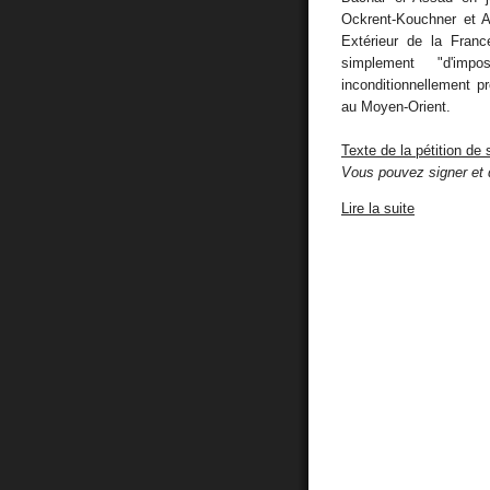
Ockrent-Kouchner et Al
Extérieur de la Franc
simplement "d'imp
inconditionnellement pr
au Moyen-Orient.
Texte de la pétition de
Vous pouvez signer et qu
Lire la suite