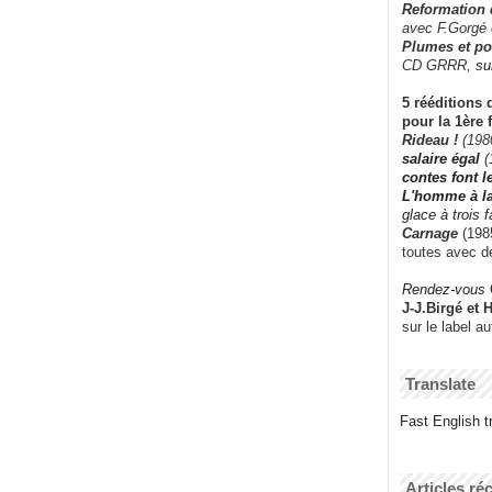
Reformation
avec F.Gorgé
Plumes et po
CD GRRR,
su
5 rééditions 
pour la 1ère 
Rideau !
(198
salaire égal
(
contes font 
L'homme à l
glace à trois 
Carnage
(1985
toutes avec d
Rendez-vous
J-J.Birgé et 
sur le label a
Translate
Fast English tr
Articles ré