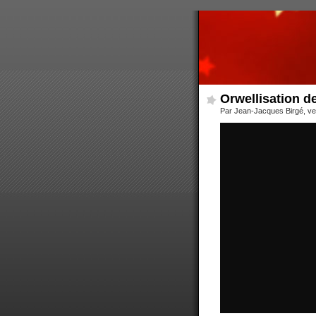
Orwellisation de
Par Jean-Jacques Birgé, ve