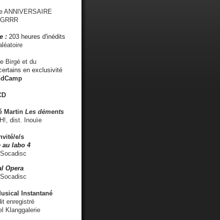
me ANNIVERSAIRE
s GRRR
e :
203 heures d'inédits
léatoire
e Birgé et du
ertains en exclusivité
ndCamp
CD
é
Martin
Les déments
 dist. Inouïe
nvité/e/s
 au labo 4
 Socadisc
l Opera
 Socadisc
sical Instantané
dit enregistré
el Klanggalerie