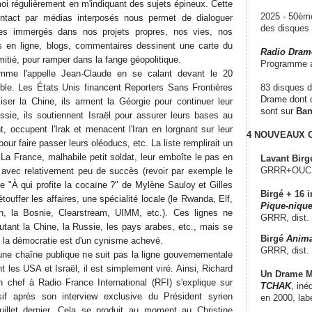
oi régulièrement en m'indiquant des sujets épineux. Cette
2025 - 50è
ntact par médias interposés nous permet de dialoguer
des disque
 immergés dans nos projets propres, nos vies, nos
s en ligne, blogs, commentaires dessinent une carte du
Radio Dram
itié, pour ramper dans la fange géopolitique.
Programme a
omme l'appelle Jean-Claude en se calant devant le 20
ble. Les États Unis financent Reporters Sans Frontières
83 disques d
Drame dont c
liser la Chine, ils arment la Géorgie pour continuer leur
sont sur
Ba
sie, ils soutiennent Israël pour assurer leurs bases au
, occupent l'Irak et menacent l'Iran en lorgnant sur leur
4 NOUVEAUX
 pour faire passer leurs oléoducs, etc. La liste remplirait un
La France, malhabile petit soldat, leur emboîte le pas en
Lavant Birg
GRRR+OUCH!,
 avec relativement peu de succès (revoir par exemple le
e "À qui profite la cocaïne ?" de Mylène Sauloy et Gilles
Birgé + 16 i
touffer les affaires, une spécialité locale (le Rwanda, Elf,
Pique-nique
n, la Bosnie, Clearstream, UIMM, etc.). Ces lignes ne
GRRR, dist.
tant la Chine, la Russie, les pays arabes, etc., mais se
Birgé
Anima
 la démocratie est d'un cynisme achevé.
GRRR, dist.
'une chaîne publique ne suit pas la ligne gouvernementale
 les USA et Israël, il est simplement viré. Ainsi, Richard
Un Drame Mu
n chef à Radio France International (RFI) s'explique sur
TCHAK
, iné
if après son interview exclusive du Président syrien
en 2000, lab
illet dernier. Cela se produit au moment au Christine