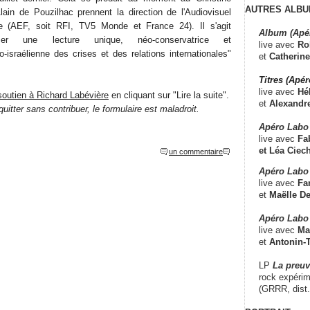
AUTRES ALBU
ain de Pouzilhac prennent la direction de l'Audiovisuel
e (AEF, soit RFI, TV5 Monde et France 24). Il s'agit
Album (Apé
oser une lecture unique, néo-conservatrice et
live avec
Ro
o-israélienne des crises et des relations internationales"
et
Catherine
Titres (Apé
live avec
Hé
 soutien à Richard Labévière
en cliquant sur "Lire la suite".
et
Alexandr
itter sans contribuer, le formulaire est maladroit.
Apéro Labo
live avec
Fab
et
Léa Ciech
un commentaire
Apéro Labo 
live avec
Fa
et
Maëlle D
Apéro Labo
live avec
Ma
et
Antonin-T
LP
La preu
rock expérim
(GRRR, dist