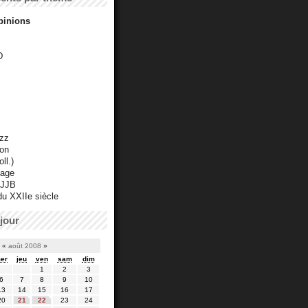
pinions
D
azz
ton
ll.)
mage
 JJB
du XXIIe siècle
jour
«
août 2008
»
er
jeu
ven
sam
dim
1
2
3
6
7
8
9
10
13
14
15
16
17
20
21
22
23
24