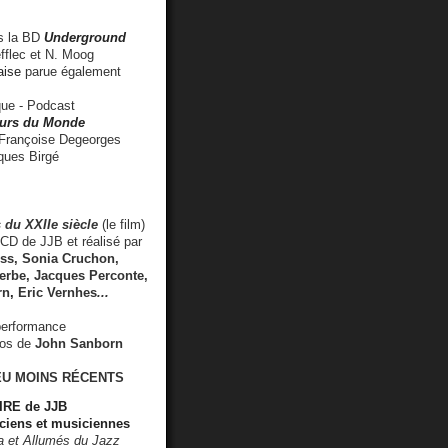
 la BD
Underground
fflec et N. Moog
aise
parue également
e - Podcast
rs du Monde
rançoise Degeorges
ues Birgé
 du XXIIe siècle
(le film)
CD de JJB et réalisé par
s, Sonia Cruchon,
rbe, Jacques Perconte,
rn
,
Eric Vernhes
...
performance
éos de
John Sanborn
EU MOINS RÉCENTS
RE de JJB
ciens et musiciennes
ra et Allumés du Jazz