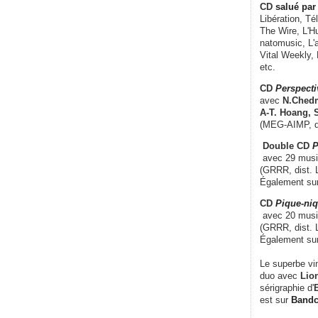
CD
salué par 
Libération, Té
The Wire, L'H
natomusic, L'a
Vital Weekly,
etc.
CD
Perspecti
avec
N.Chedm
A-T. Hoang, 
(MEG-AIMP, d
Double CD
P
avec 29 music
(GRRR, dist. L
Également su
CD
Pique-niq
avec 20 musi
(GRRR, dist. 
Également su
Le superbe vi
duo avec
Lion
sérigraphie d'
E
est sur
Band