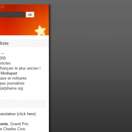
iste
---
005
ticles
rançais le plus ancien !
r Mediapart
ire et militante
pas journaliste
e(at)drame.org
anslation (click here)
ents
, Grand Prix
e Charles Cros