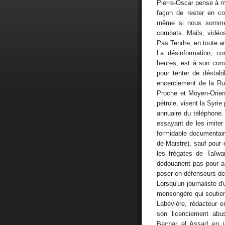
Pierre-Oscar pense à m
façon de rester en co
même si nous sommes
combats. Mails, vidéo
Pas Tendre, en toute am
La désinformation, c
heures, est à son com
pour tenter de déstabi
encerclement de la Rus
Proche et Moyen-Orient
pétrole, visent la Syrie
annuaire du téléphone. 
essayant de les imiter
formidable documentair
de Maistre), sauf pour é
les frégates de Taïwa
dédouanent pas pour au
poser en défenseurs de
Lorsqu'un journaliste d
mensongère qui soutient
Labévière, rédacteur e
son licenciement abus
Bachar el Assad en ju