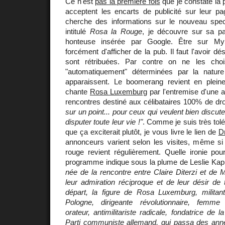
Ce n'est
pas la première fois
que je constate la 
acceptent les encarts de publicité sur leur p
cherche des informations sur le nouveau spe
intitulé
Rosa la Rouge
, je découvre sur sa 
honteuse insérée par Google. Être sur My
forcément d'afficher de la pub. Il faut l'avoir dé
sont rétribuées. Par contre on ne les choi
"automatiquement" déterminées par la natur
apparaissent. Le boomerang revient en pleine f
chante
Rosa Luxemburg
par l'entremise d'une 
rencontres destiné aux célibataires 100% de dr
sur un point... pour ceux qui veulent bien discute
disputer toute leur vie !"
. Comme je suis très tolé
que ça exciterait plutôt, je vous livre le lien de
D
annonceurs varient selon les visites, même si
rouge revient régulièrement. Quelle ironie pour
programme indique sous la plume de Leslie Kap
née de la rencontre entre Claire Diterzi et de 
leur admiration réciproque et de leur désir de 
départ, la figure de Rosa Luxemburg, milita
Pologne, dirigeante révolutionnaire, femme
orateur, antimilitariste radicale, fondatrice de 
Parti communiste allemand, qui passa des année