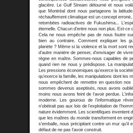
glacière. Le Gulf Stream détourné et nous voi
que Montréal dont nous partageons la latitu
réchauffement climatique est un concept erroné, su
retombées radioactives de Fukushima... L'es
éternelle. Chacun d'entre nous non plus. Est-ce q
Cela ne nous empêche pas de nous foutre sur 
bien au contraire. Comment expliquer les gu
planète ? Même si la violence et la mort sont rent
d'autre manière de penser, d'envisager de vivr
règne en maître. Sommes-nous capables de 
quand rien ne nous y prédispose. La manipulati
Les pressions économiques qu'exerce la société
qu'exerce la famille, les manipulations dont les 
nous empêchent de remettre en question nos
sommes devenus aseptisés, nous avons oublié 
moins nous avons feint de l'avoir perdue. L'info
moderne. Les gourous de l'informatique rêven
n'obéirait pas aux lois de l'exploitation de l'hom
nature évidemment. Les scientifiques inventent 
que les maîtres du monde transforment en engi
s’emballe, nous précipitant contre un mur qu'il e
défaut de ne pas l'avoir construit.