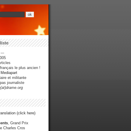
iste
---
005
ticles
rançais le plus ancien !
r Mediapart
ire et militante
pas journaliste
e(at)drame.org
anslation (click here)
ents
, Grand Prix
e Charles Cros