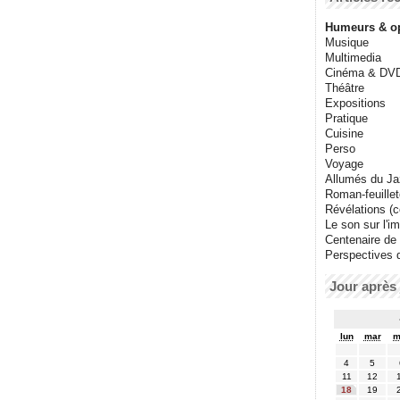
Humeurs & o
Musique
Multimedia
Cinéma & DV
Théâtre
Expositions
Pratique
Cuisine
Perso
Voyage
Allumés du J
Roman-feuille
Révélations (co
Le son sur l'i
Centenaire de
Perspectives 
Jour après 
lun
mar
m
4
5
11
12
18
19