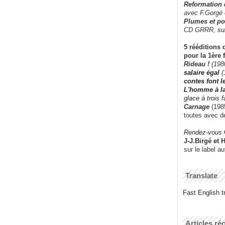
Reformation
avec F.Gorgé
Plumes et po
CD GRRR,
su
5 rééditions 
pour la 1ère 
Rideau !
(198
salaire égal
(
contes font 
L'homme à l
glace à trois 
Carnage
(1985
toutes avec d
Rendez-vous
J-J.Birgé et 
sur le label a
Translate
Fast English tr
Articles ré