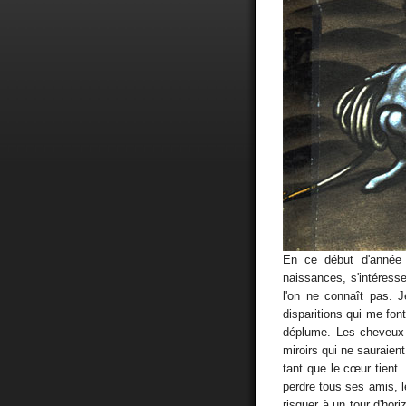
En ce début d'année 
naissances, s'intéresse
l'on ne connaît pas. 
disparitions qui me fo
déplume. Les cheveux 
miroirs qui ne sauraient
tant que le cœur tient
perdre tous ses amis, l
risquer à un tour d'hori