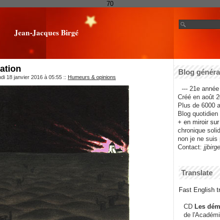
70
Jean-Jacques Birgé
cation
Blog général
di 18 janvier 2016 à 05:55
::
Humeurs & opinions
--- 21e année 
Créé en août 2
Plus de 6000 ar
Blog quotidien f
+ en miroir su
chronique solida
non je ne suis 
Contact:
jjbirg
Translate
Fast English tr
CD
Les dém
de l'Académi