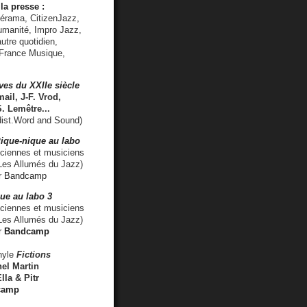
la presse :
lérama, CitizenJazz,
umanité, Impro Jazz,
utre quotidien,
 France Musique,
ves du XXIIe siècle
ail, J-F. Vrod,
S. Lemêtre
...
ist.Word and Sound)
ique-nique au labo
iennes et musiciens
es Allumés du Jazz)
r
Bandcamp
ue au labo 3
ciennes et musiciens
Les Allumés du Jazz)
r
Bandcamp
nyle
Fictions
el Martin
lla & Pitr
camp