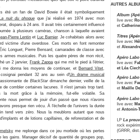
AUTRES ALBU
.
is été un fan de David Bowie il était symboliquement
Album (Apé
La nuit du phoque
que j'ai réalisé en 1974 avec mon
live avec
Ro
at, disparu à 24 ans. Il avait très certainement influencé
et
Catherine
tournée à plusieurs caméras, chanson à laquelle avaient
Titres (Apé
ean-Pierre Lentin
et
Luc Barnier
. Je cohabitais alors avec
live avec
Hé
tard victime d'une overdose. Ces morts en font remonter
et
Alexandr
, Éric Longuet, Pierre Bensard, camarades de classe avec
es armes musicales. Puis les quatre pères de mon récit,
Apéro Labo
ché un 2 janvier,
Frank Zappa
qui me mit le pied à l'étrier,
live avec
Fab
et
Léa Ciech
 me donna les moyens de continuer, et
Bernard Vitet
,
cosignai pendant 32 ans au sein d'
Un drame musical
Apéro Labo 
passionnante de
BlackStar
dimanche dernier, veille de la
live avec
Fa
e de combler certaines lacunes. Il n'est jamais trop tard.
et
Maëlle D
 la mort grâce à la mémoire, fut-elle volatile. Sa
Apéro Labo
ente nous permet de jouir d'un passé que nous n'avons
live avec
Ma
vons presque rien vécu. À l'échelle de l'univers la durée
et
Antonin-T
ain tend vers zéro. Nous la meublons autant que nous
'implants et de lotions capillaires, de reforestation et de
LP
La preu
rock expérim
(GRRR, dist
omelsky
me replonge dans ce jeu morbide où les pertes
e les gains. Manager décisif de quantité de groupes pop,