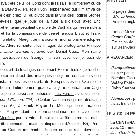
PORTRAIT
 avait été celui de Gong dont je faisais le light-show ou de
 à Daevid Allen, et à Hugh Hopper avec qui il m'arriva de
6 pages dans
 c'est chez lui, ou plutôt dans la villa des Rolling Stones
d'A. Le Gouë
révélés, que je jouai de la flûte à six trous avec Eric
Version angl
ette litanie peuplant ce drôle de Walhala qui ressemble à
France Musiqu
, et fis la connaissance de
Jean-François Bizot
et Frank
Ocora Couleu
 la Fondation Maeght où ma sœur et moi avions été adoptés
Émission de F
 Ra. Alors remontent les images du photographe Philippe
sur Jean-Jacq
a black woman
, et avec eux
Daniel Caux
. Mon name
À REGARDER
e abstraction de
George Harrison
avec qui je jouai de
m's !
Perspectives
 concert de louanges concernant Pierre Boulez, je lui dois
inspiré par le 
couter en direct des musiques que je ne connaissais que
Nicolas Claus
ssistai à tous les concerts de Perspectives du XXe siècle
Valéry Faidhe
l'Ircam. Indirectement grâce à lui je rencontrai John Cage
John Sanbo
 Je pense aussi aux outsiders,
Luc Ferrari
avec qui nous
Nonselves
, 
ia dell'amore 224
, à Conlon Nancarrow qui me dédicaça
avec les vid
tude #7
, à Frank Royon Le Mée qui nous manque
ette Magny dont la correspondance rime avec nos
LP & CD
UN P
Morières
parti si vite... Il faut que j'arrête, je me fais mal.
Le CENTENAI
tre exhaustif, mais la disparition d'Annick, Bri, Pere,
avec 15 musi
ie ou Gaston me hante. J'ignore ce que sont devenues
dist. Orkhêst