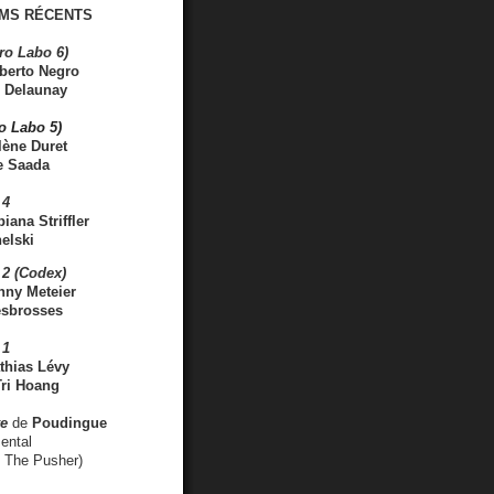
MS RÉCENTS
ro Labo 6)
berto Negro
 Delaunay
ro Labo 5)
lène Duret
e Saada
 4
iana Striffler
elski
2 (Codex)
nny Meteier
esbrosses
 1
thias Lévy
ri Hoang
ve
de
Poudingue
ental
. The Pusher)