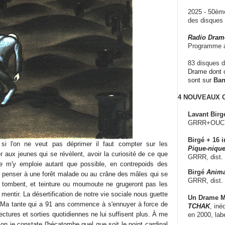
2025 - 50è
des disque
Radio Dram
Programme a
83 disques d
Drame dont c
sont sur
Ba
4 NOUVEAUX
Lavant Birg
GRRR+OUCH!,
Birgé + 16 i
si l'on ne veut pas déprimer il faut compter sur les
Pique-nique
r aux jeunes qui se révèlent, avoir la curiosité de ce que
GRRR, dist.
Je m'y emploie autant que possible, en contrepoids des
Birgé
Anima
nt penser à une forêt malade ou au crâne des mâles qui se
GRRR, dist.
tombent, et teinture ou moumoute ne grugeront pas les
 mentir. La désertification de notre vie sociale nous guette
Un Drame Mu
. Ma tante qui a 91 ans commence à s'ennuyer à force de
TCHAK
, iné
ectures et sorties quotidiennes ne lui suffisent plus. À me
en 2000, lab
zon je constate l'hécatombe quel que soit le point cardinal