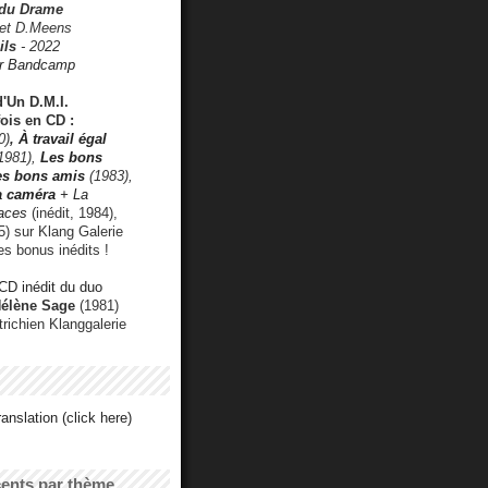
 du Drame
 et D.Meens
ils
- 2022
r Bandcamp
d'Un D.M.I.
fois en CD :
0)
,
À travail égal
1981),
Les bons
les bons amis
(1983),
a caméra
+ La
faces
(inédit, 1984),
) sur Klang Galerie
es bonus inédits !
CD inédit du duo
Hélène Sage
(1981)
utrichien Klanggalerie
anslation (click here)
cents par thème