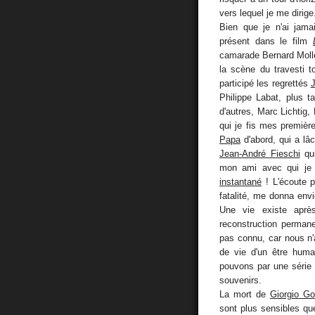
vers lequel je me dirige
Bien que je n'ai jama
présent dans le film
camarade Bernard Moller
la scène du travesti 
participé les regrettés
J
Philippe Labat, plus 
d'autres, Marc Lichtig
qui je fis mes premièr
Papa
d'abord, qui a lâ
Jean-André Fieschi
qui
mon ami avec qui je 
instantané
! L'écoute 
fatalité, me donna envi
Une vie existe après
reconstruction perman
pas connu, car nous n'a
de vie d'un être hum
pouvons par une série d
souvenirs.
La mort de
Giorgio G
sont plus sensibles qu