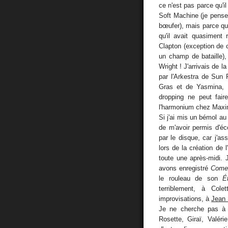
ce n'est pas parce qu'il
Soft Machine (je pense
bœufer), mais parce que
qu'il avait quasiment 
Clapton (exception de c
un champ de bataille)
Wright ! J'arrivais de
par l'Arkestra de Sun
Gras et de Yasmina,
dropping ne peut fair
l'harmonium chez Maxi
Si j'ai mis un bémol au
de m'avoir permis d'é
par le disque, car j'a
lors de la création de 
toute une après-midi.
avons enregistré
Comed
le rouleau de son
É
terriblement, à Col
improvisations, à
Jean 
Je ne cherche pas à ê
Rosette, Giraï, Valér