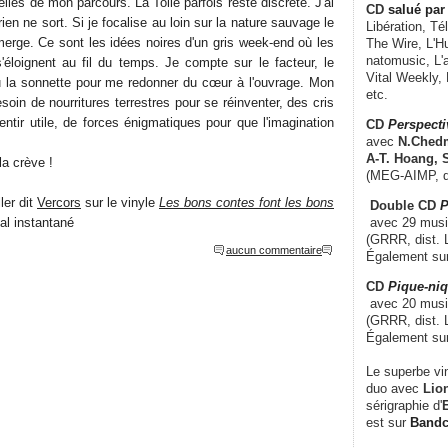
elles de mon parcours. La Toile parfois reste discrète. J'ai
CD
salué par 
ien ne sort. Si je focalise au loin sur la nature sauvage le
Libération, Té
rge. Ce sont les idées noires d'un gris week-end où les
The Wire, L'H
natomusic, L'a
'éloignent au fil du temps. Je compte sur le facteur, le
Vital Weekly,
u la sonnette pour me redonner du cœur à l'ouvrage. Mon
etc.
soin de nourritures terrestres pour se réinventer, des cris
ntir utile, de forces énigmatiques pour que l'imagination
CD
Perspecti
avec
N.Chedm
A-T. Hoang, 
la crève !
(MEG-AIMP, d
ler dit
Vercors
sur le vinyle
Les bons contes font les bons
Double CD
P
l instantané
avec 29 music
(GRRR, dist. L
aucun commentaire
Également su
CD
Pique-niq
avec 20 musi
(GRRR, dist. 
Également su
Le superbe vi
duo avec
Lion
sérigraphie d'
E
est sur
Band