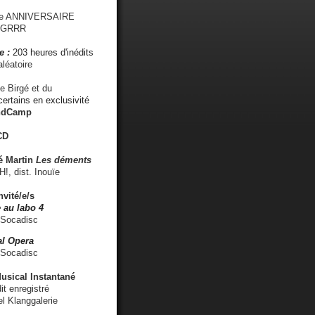
me ANNIVERSAIRE
s GRRR
e :
203 heures d'inédits
léatoire
e Birgé et du
ertains en exclusivité
ndCamp
CD
é
Martin
Les déments
 dist. Inouïe
nvité/e/s
 au labo 4
 Socadisc
l Opera
 Socadisc
sical Instantané
dit enregistré
el Klanggalerie