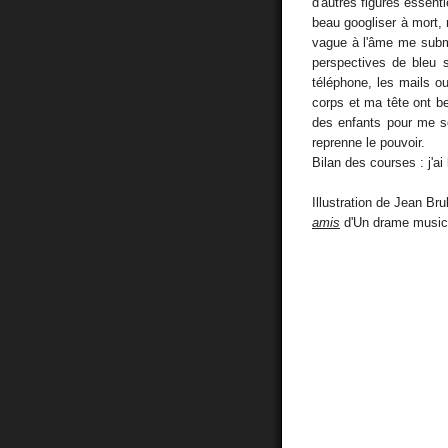
d'autres figures essenti
beau googliser à mort, r
vague à l'âme me subme
perspectives de bleu s
téléphone, les mails o
corps et ma tête ont be
des enfants pour me se
reprenne le pouvoir.
Bilan des courses : j'ai 
Illustration de Jean Brul
amis
d'Un drame musica