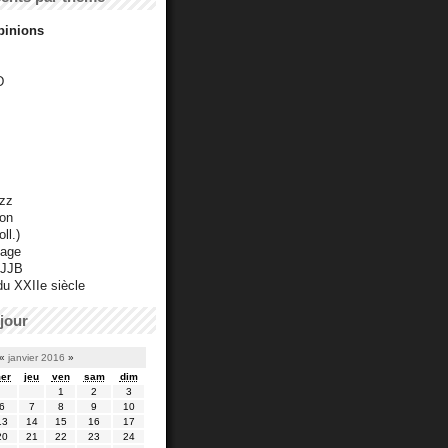
pinions
D
azz
ton
ll.)
mage
 JJB
du XXIIe siècle
jour
«
janvier 2016
»
er
jeu
ven
sam
dim
1
2
3
6
7
8
9
10
13
14
15
16
17
20
21
22
23
24