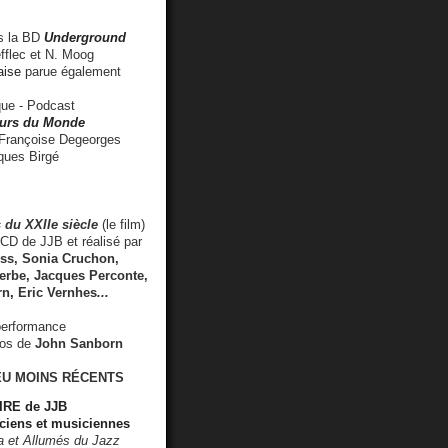
 la BD
Underground
fflec et N. Moog
aise
parue également
e - Podcast
rs du Monde
rançoise Degeorges
ues Birgé
 du XXIIe siècle
(le film)
CD de JJB et réalisé par
s, Sonia Cruchon,
rbe, Jacques Perconte,
rn
,
Eric Vernhes
...
performance
éos de
John Sanborn
EU MOINS RÉCENTS
RE de JJB
ciens et musiciennes
ra et Allumés du Jazz