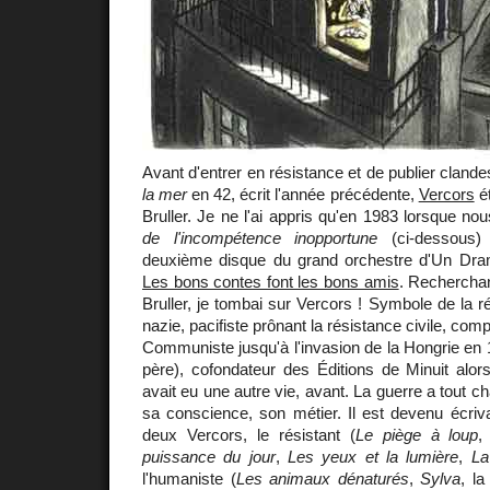
Avant d'entrer en résistance et de publier cland
la mer
en 42, écrit l'année précédente,
Vercors
ét
Bruller. Je ne l'ai appris qu'en 1983 lorsque no
de l'incompétence inopportune
(ci-dessous)
deuxième disque du grand orchestre d'Un Dra
Les bons contes font les bons amis
. Recherchan
Bruller, je tombai sur Vercors ! Symbole de la r
nazie, pacifiste prônant la résistance civile, com
Communiste jusqu'à l'invasion de la Hongrie en 1
père), cofondateur des Éditions de Minuit alor
avait eu une autre vie, avant. La guerre a tout 
sa conscience, son métier. Il est devenu écrivai
deux Vercors, le résistant (
Le piège à loup
puissance du jour
,
Les yeux et la lumière
,
La
l'humaniste (
Les animaux dénaturés
,
Sylva
, la