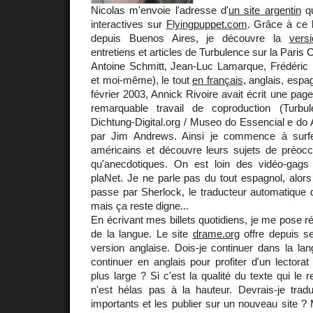
Nicolas m'envoie l'adresse d'
un site argentin
qu
interactives sur
Flyingpuppet.com
. Grâce à ce 
depuis Buenos Aires, je découvre la
vers
entretiens et articles de Turbulence sur la Paris
Antoine Schmitt, Jean-Luc Lamarque, Frédéric 
et moi-même), le tout
en français
, anglais, espa
février 2003, Annick Rivoire avait écrit une pa
remarquable travail de coproduction (Turbu
Dichtung-Digital.org / Museo do Essencial e do
par Jim Andrews. Ainsi je commence à surf
américains et découvre leurs sujets de préoccu
qu'anecdotiques. On est loin des vidéo-gags 
plaNet. Je ne parle pas du tout espagnol, alor
passe par Sherlock, le traducteur automatique
mais ça reste digne...
En écrivant mes billets quotidiens, je me pose r
de la langue. Le site
drame.org
offre depuis s
version anglaise. Dois-je continuer dans la la
continuer en anglais pour profiter d'un lector
plus large ? Si c'est la qualité du texte qui le r
n'est hélas pas à la hauteur. Devrais-je tradui
importants et les publier sur un nouveau site ? 