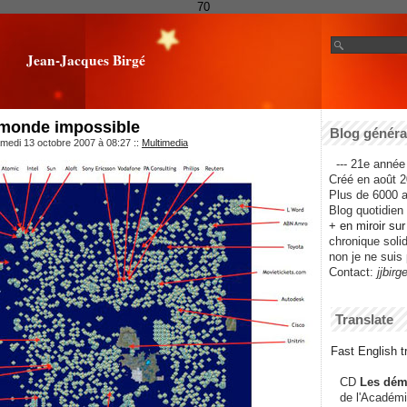
70
Jean-Jacques Birgé
 monde impossible
Blog général
amedi 13 octobre 2007 à 08:27
::
Multimedia
--- 21e année 
Créé en août 2
Plus de 6000 ar
Blog quotidien f
+ en miroir su
chronique solida
non je ne suis 
Contact:
jjbirg
Translate
Fast English tr
CD
Les dém
de l'Académi