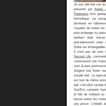
Je suis allé hier soir a
présenté par
Agnès 
Poptronics
livre quelq
hermétique, j'ai essa
(évoluant en l'absenc
chaudes de toutes les
pour échanger ou spécu
artefact était d'av
précédemment créés 
Dollar est échangeable
Il n'est pas de mon r
Second Life
, comment 
construisent une maiso
sont là pour promouvoir
d'argent font florès s
monde réel. La spécula
est tout de même possi
que c'est plus sympa d'
Sud-Est, campent, faute
le rôle de métayer ou 
laisser entrer les vis
une prison. L'intérêt 