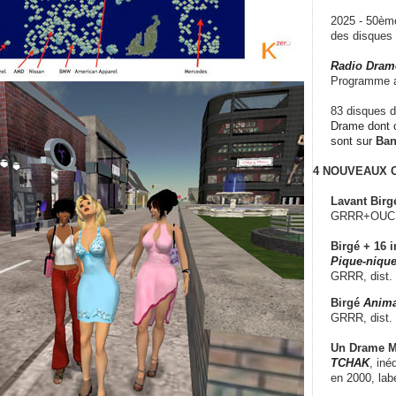
2025 - 50è
des disque
Radio Dram
Programme a
83 disques d
Drame dont c
sont sur
Ba
4 NOUVEAUX
Lavant Birg
GRRR+OUCH!,
Birgé + 16 i
Pique-nique
GRRR, dist.
Birgé
Anima
GRRR, dist.
Un Drame Mu
TCHAK
, iné
en 2000, lab