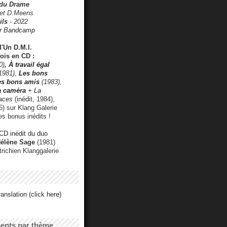
 du Drame
 et D.Meens
ils
- 2022
r Bandcamp
d'Un D.M.I.
fois en CD :
0)
,
À travail égal
1981),
Les bons
les bons amis
(1983),
a caméra
+ La
faces
(inédit, 1984),
) sur Klang Galerie
es bonus inédits !
CD inédit du duo
Hélène Sage
(1981)
utrichien Klanggalerie
anslation (click here)
cents par thème