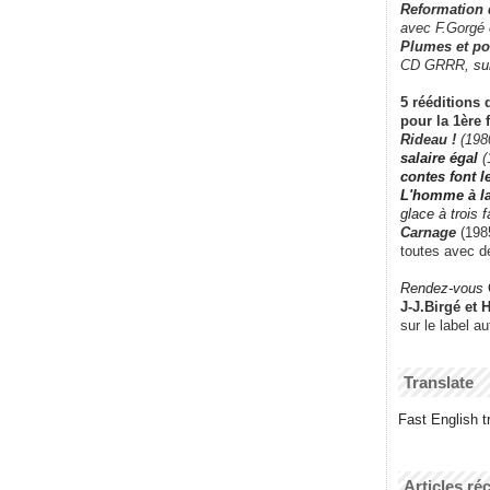
Reformation
avec F.Gorgé
Plumes et po
CD GRRR,
su
5 rééditions 
pour la 1ère 
Rideau !
(198
salaire égal
(
contes font 
L'homme à l
glace à trois 
Carnage
(1985
toutes avec d
Rendez-vous
J-J.Birgé et 
sur le label a
Translate
Fast English tr
Articles ré