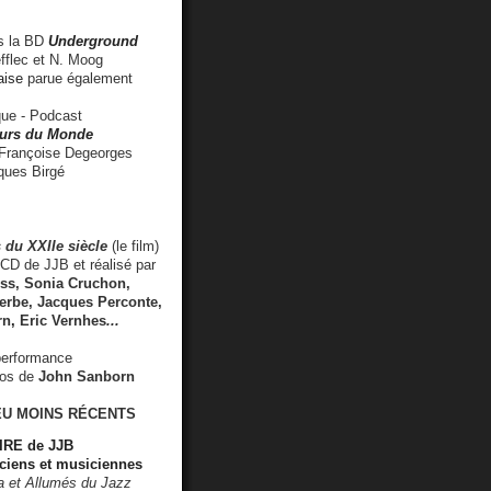
 la BD
Underground
fflec et N. Moog
aise
parue également
e - Podcast
rs du Monde
rançoise Degeorges
ues Birgé
 du XXIIe siècle
(le film)
CD de JJB et réalisé par
s, Sonia Cruchon,
rbe, Jacques Perconte,
rn
,
Eric Vernhes
...
performance
éos de
John Sanborn
EU MOINS RÉCENTS
RE de JJB
ciens et musiciennes
ra et Allumés du Jazz