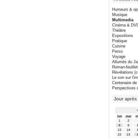
Humeurs & op
Musique
Multimedia
Cinéma & DV
Théâtre
Expositions
Pratique
Cuisine
Perso
Voyage
Allumés du J
Roman-feuille
Révélations (co
Le son sur l'i
Centenaire de
Perspectives 
Jour après 
lun
mar
m
1
2
8
9
15
16
22
23