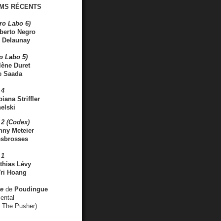
MS RÉCENTS
ro Labo 6)
berto Negro
 Delaunay
ro Labo 5)
lène Duret
e Saada
 4
iana Striffler
elski
2 (Codex)
nny Meteier
esbrosses
 1
thias Lévy
ri Hoang
ve
de
Poudingue
ental
. The Pusher)