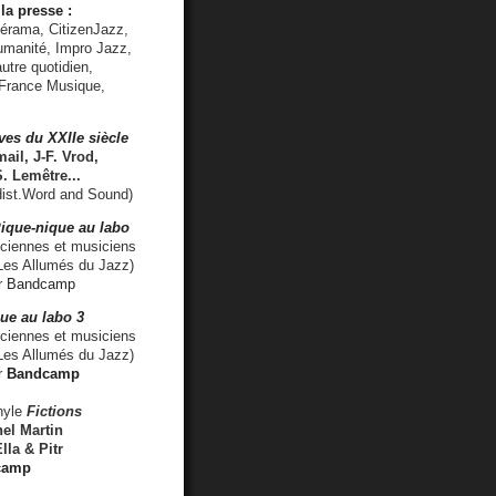
la presse :
lérama, CitizenJazz,
umanité, Impro Jazz,
utre quotidien,
 France Musique,
ves du XXIIe siècle
ail, J-F. Vrod,
S. Lemêtre
...
ist.Word and Sound)
ique-nique au labo
iennes et musiciens
es Allumés du Jazz)
r
Bandcamp
ue au labo 3
ciennes et musiciens
Les Allumés du Jazz)
r
Bandcamp
nyle
Fictions
el Martin
lla & Pitr
camp