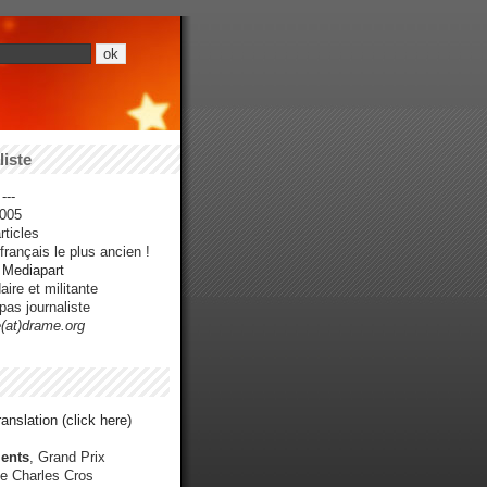
iste
---
005
ticles
rançais le plus ancien !
r Mediapart
ire et militante
pas journaliste
e(at)drame.org
anslation (click here)
ents
, Grand Prix
e Charles Cros