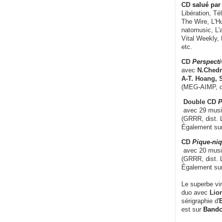
CD
salué par 
Libération, Té
The Wire, L'H
natomusic, L'a
Vital Weekly,
etc.
CD
Perspecti
avec
N.Chedm
A-T. Hoang, 
(MEG-AIMP, d
Double CD
P
avec 29 music
(GRRR, dist. L
Également su
CD
Pique-niq
avec 20 musi
(GRRR, dist. 
Également su
Le superbe vi
duo avec
Lion
sérigraphie d'
E
est sur
Band