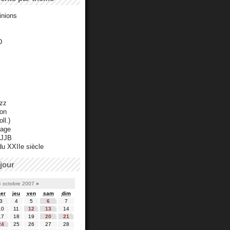
inions
D
azz
ton
ll.)
mage
 JJB
du XXIIe siècle
jour
«
octobre 2007
»
er
jeu
ven
sam
dim
3
4
5
6
7
10
11
12
13
14
17
18
19
20
21
24
25
26
27
28