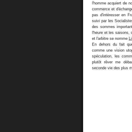
l'homme acquiert de no
commerce et d'échange
pas d'intéresser en Fr
suivi par les Socialist
des sommes important
l'heure et les saisons
et l'arbitre se nomme
L
En dehors du fait que
comme une vision utopi
spéculation, les commu
plutôt rêver me déba
seconde vie des plus m