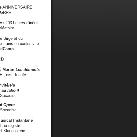
me ANNIVERSAIRE
s GRRR
e :
203 heures d'inédits
léatoire
e Birgé et du
ertains en exclusivité
ndCamp
CD
é
Martin
Les déments
 dist. Inouïe
nvité/e/s
 au labo 4
 Socadisc
l Opera
 Socadisc
sical Instantané
dit enregistré
el Klanggalerie