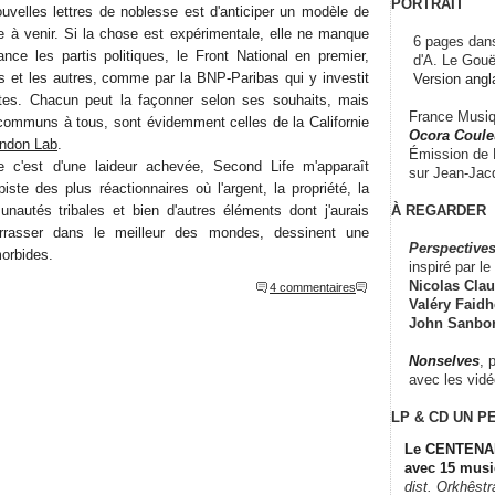
PORTRAIT
uvelles lettres de noblesse est d'anticiper un modèle de
 à venir. Si la chose est expérimentale, elle ne manque
6 pages dans
ance les partis politiques, le Front National en premier,
d'A. Le Gouë
es et les autres, comme par la BNP-Paribas qui y investit
Version angl
es. Chacun peut la façonner selon ses souhaits, mais
France Musiqu
, communs à tous, sont évidemment celles de la Californie
Ocora Couleu
indon Lab
.
Émission de F
 c'est d'une laideur achevée, Second Life m'apparaît
sur Jean-Jacq
ste des plus réactionnaires où l'argent, la propriété, la
À REGARDER
nautés tribales et bien d'autres éléments dont j'aurais
rrasser dans le meilleur des mondes, dessinent une
Perspectives
orbides.
inspiré par le 
Nicolas Claus
4 commentaires
Valéry Faidhe
John Sanbo
Nonselves
, 
avec les vid
LP & CD
UN P
Le CENTENAI
avec 15 musi
dist. Orkhêst