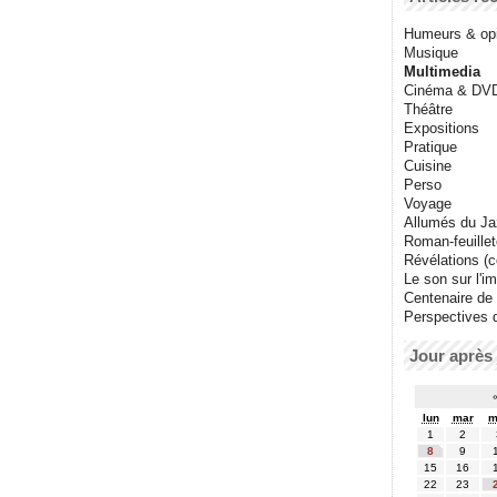
Humeurs & op
Musique
Multimedia
Cinéma & DV
Théâtre
Expositions
Pratique
Cuisine
Perso
Voyage
Allumés du J
Roman-feuille
Révélations (co
Le son sur l'i
Centenaire de
Perspectives 
Jour après 
lun
mar
m
1
2
8
9
15
16
22
23