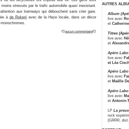
AUTRES ALBU
moins stressés par le trafic automobile quasi inexistant.
e attention aux tramways qui débouchent sans crier gare.
Album (Apé
irée à
de Rokerij
avec de la Haze locale, dans un décor
live avec
Ro
es monochromes.
et
Catherine
aucun commentaire
Titres (Apé
live avec
Hé
et
Alexandr
Apéro Labo
live avec
Fab
et
Léa Ciech
Apéro Labo 
live avec
Fa
et
Maëlle D
Apéro Labo
live avec
Ma
et
Antonin-T
LP
La preu
rock expérim
(GRRR, dist