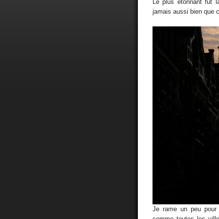
Le plus étonnant fut l
jamais aussi bien que c
Je rame un peu pour t
comme toutes les ville