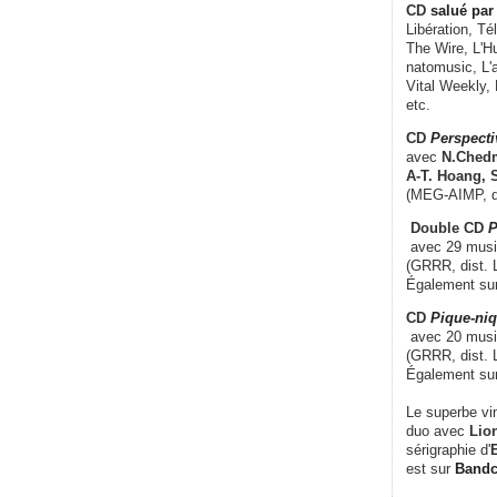
CD
salué par 
Libération, Té
The Wire, L'H
natomusic, L'a
Vital Weekly,
etc.
CD
Perspecti
avec
N.Chedm
A-T. Hoang, 
(MEG-AIMP, d
Double CD
P
avec 29 music
(GRRR, dist. L
Également su
CD
Pique-niq
avec 20 musi
(GRRR, dist. 
Également su
Le superbe vi
duo avec
Lion
sérigraphie d'
E
est sur
Band