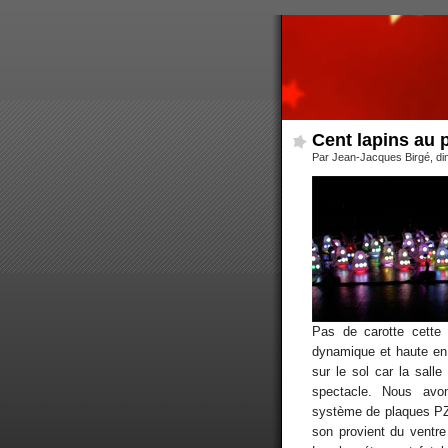
Cent lapins au 
Par Jean-Jacques Birgé, d
Pas de carotte cette
dynamique et haute en
sur le sol car la sall
spectacle. Nous avo
système de plaques PZM
son provient du ventre