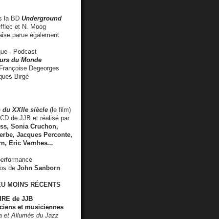
 la BD
Underground
fflec et N. Moog
aise
parue également
e - Podcast
rs du Monde
rançoise Degeorges
ues Birgé
 du XXIIe siècle
(le film)
CD de JJB et réalisé par
s, Sonia Cruchon,
rbe, Jacques Perconte,
rn
,
Eric Vernhes
...
performance
éos de
John Sanborn
EU MOINS RÉCENTS
RE de JJB
ciens et musiciennes
ra et Allumés du Jazz