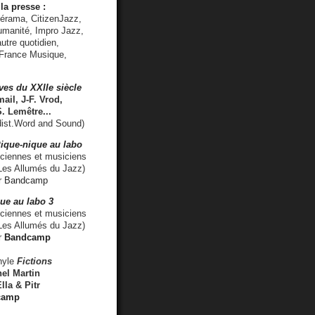
la presse :
lérama, CitizenJazz,
umanité, Impro Jazz,
utre quotidien,
 France Musique,
ves du XXIIe siècle
ail, J-F. Vrod,
S. Lemêtre
...
ist.Word and Sound)
ique-nique au labo
iennes et musiciens
es Allumés du Jazz)
r
Bandcamp
ue au labo 3
ciennes et musiciens
Les Allumés du Jazz)
r
Bandcamp
nyle
Fictions
el Martin
lla & Pitr
camp