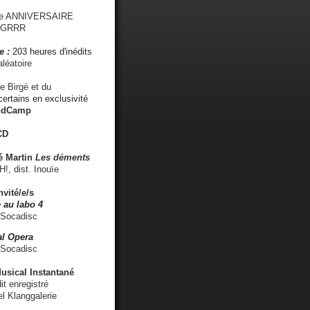
me ANNIVERSAIRE
s GRRR
e :
203 heures d'inédits
léatoire
e Birgé et du
ertains en exclusivité
ndCamp
CD
é
Martin
Les déments
 dist. Inouïe
nvité/e/s
 au labo 4
 Socadisc
l Opera
 Socadisc
sical Instantané
dit enregistré
el Klanggalerie