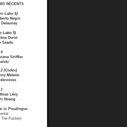
MS RÉCENTS
ro Labo 6)
berto Negro
 Delaunay
ro Labo 5)
lène Duret
e Saada
 4
iana Striffler
elski
2 (Codex)
nny Meteier
esbrosses
 1
thias Lévy
ri Hoang
ve
de
Poudingue
ental
. The Pusher)