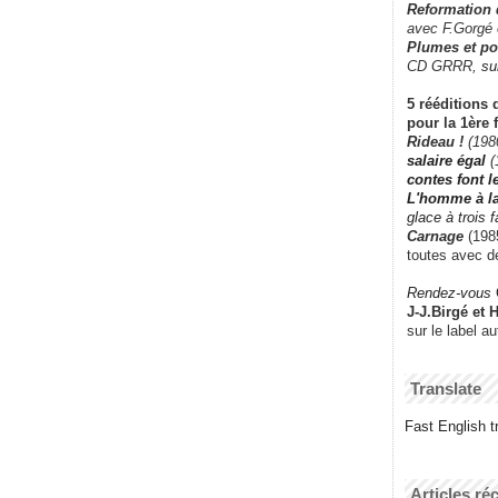
Reformation
avec F.Gorgé
Plumes et po
CD GRRR,
su
5 rééditions 
pour la 1ère 
Rideau !
(198
salaire égal
(
contes font 
L'homme à l
glace à trois 
Carnage
(1985
toutes avec d
Rendez-vous
J-J.Birgé et 
sur le label a
Translate
Fast English tr
Articles ré