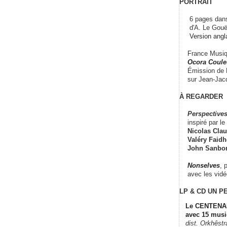
PORTRAIT
6 pages dans
d'A. Le Gouë
Version angl
France Musiqu
Ocora Couleu
Émission de F
sur Jean-Jacq
À REGARDER
Perspectives
inspiré par le 
Nicolas Claus
Valéry Faidhe
John Sanbo
Nonselves
, 
avec les vid
LP & CD
UN P
Le CENTENAI
avec 15 musi
dist. Orkhêst