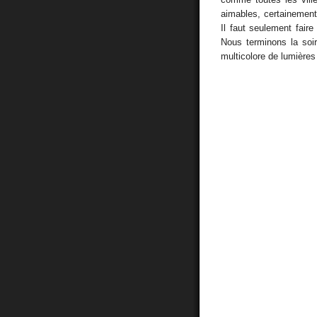
aimables, certainement 
Il faut seulement fair
Nous terminons la so
multicolore de lumièr