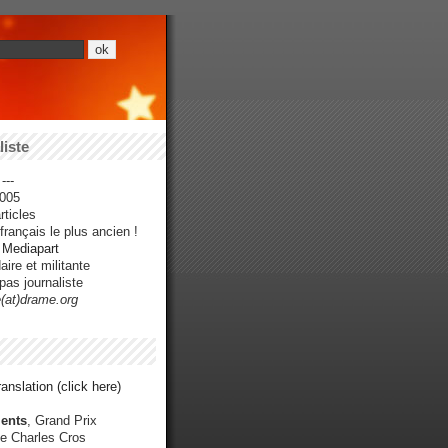
iste
---
005
ticles
rançais le plus ancien !
r Mediapart
ire et militante
pas journaliste
e(at)drame.org
anslation (click here)
ents
, Grand Prix
e Charles Cros