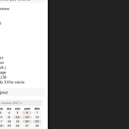
inions
D
azz
ton
ll.)
mage
 JJB
du XXIIe siècle
jour
«
octobre 2007
»
er
jeu
ven
sam
dim
3
4
5
6
7
10
11
12
13
14
17
18
19
20
21
24
25
26
27
28