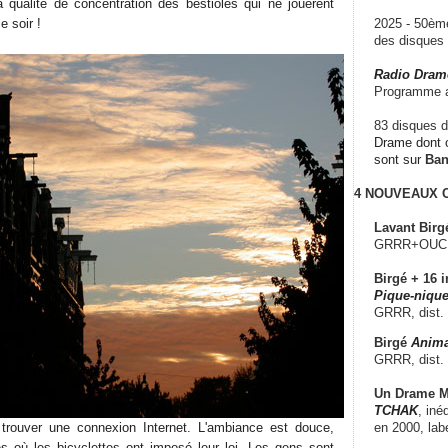
a qualité de concentration des bestioles qui ne jouèrent
e soir !
2025 - 50è
des disque
Radio Dram
Programme a
83 disques d
Drame dont c
sont sur
Ba
4 NOUVEAUX
Lavant Birg
GRRR+OUCH!,
Birgé + 16 i
Pique-nique
GRRR, dist.
Birgé
Anima
GRRR, dist.
Un Drame Mu
TCHAK
, iné
en 2000, lab
rouver une connexion Internet. L'ambiance est douce,
s où les bicyclettes ont imposé leur loi. Les gens sont