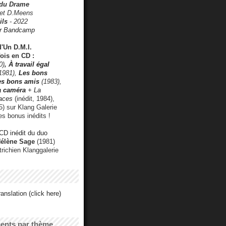
 du Drame
 et D.Meens
ils
- 2022
r Bandcamp
d'Un D.M.I.
fois en CD :
0)
,
À travail égal
1981),
Les bons
les bons amis
(1983),
a caméra
+ La
faces
(inédit, 1984),
) sur Klang Galerie
es bonus inédits !
CD inédit du duo
Hélène Sage
(1981)
utrichien Klanggalerie
anslation (click here)
cents par thème