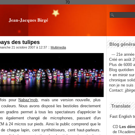
70
Jean-Jacques Birgé
pays des tulipes
Blog général
imanche 21 octobre 2007 à 12:37
::
Multimedia
--- 21e année 
Créé en août 2
Plus de 6000 ar
Blog quotidien f
+ en miroir su
chronique solida
non je ne suis 
Contact:
jjbirg
 fois pour
Nabaz'mob
, mais une version nouvelle, plus
Translate
 couleurs. Nous avons disposé les bestioles directement
e en gradins permet à tous les spectateurs d'apprécier le
Fast English tr
ns également changé de microphones, passant d'un
 à 24 micros sur pieds. Ainsi le public comprend que le
CD
Les dém
 de chaque lapin, cent synthétiseurs, cent haut-parleurs.
de l'Académi