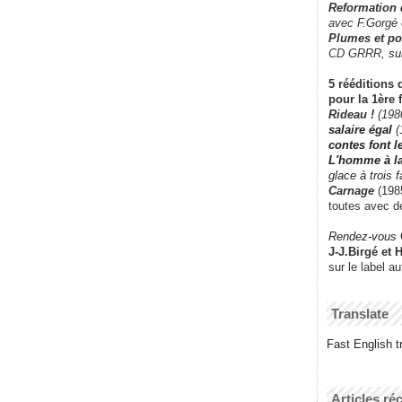
Reformation
avec F.Gorgé
Plumes et po
CD GRRR,
su
5 rééditions 
pour la 1ère 
Rideau !
(198
salaire égal
(
contes font 
L'homme à l
glace à trois 
Carnage
(1985
toutes avec d
Rendez-vous
J-J.Birgé et 
sur le label a
Translate
Fast English tr
Articles ré