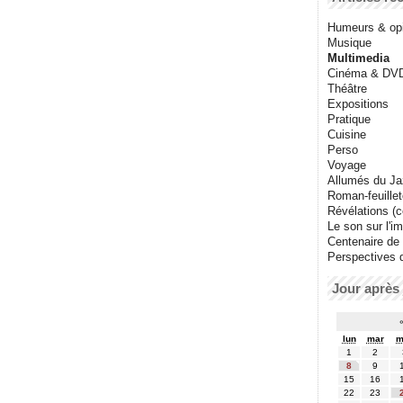
Humeurs & op
Musique
Multimedia
Cinéma & DV
Théâtre
Expositions
Pratique
Cuisine
Perso
Voyage
Allumés du J
Roman-feuille
Révélations (co
Le son sur l'i
Centenaire de
Perspectives 
Jour après 
lun
mar
m
1
2
8
9
15
16
22
23