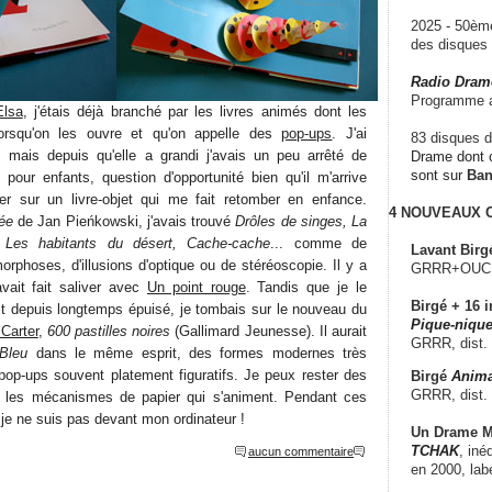
2025 - 50è
des disque
Radio Dram
Programme a
Elsa
, j'étais déjà branché par les livres animés dont les
lorsqu'on les ouvre et qu'on appelle des
pop-ups
. J'ai
83 disques d
, mais depuis qu'elle a grandi j'avais un peu arrêté de
Drame dont c
sont sur
Ba
 pour enfants, question d'opportunité bien qu'il m'arrive
her sur un livre-objet qui me fait retomber en enfance.
4 NOUVEAUX
ée
de Jan Pieńkowski, j'avais trouvé
Drôles de singes, La
 Les habitants du désert, Cache-cache
... comme de
Lavant Birg
rphoses, d'illusions d'optique ou de stéréoscopie. Il y a
GRRR+OUCH!,
vait fait saliver avec
Un point rouge
. Tandis que je le
Birgé + 16 i
oit depuis longtemps épuisé, je tombais sur le nouveau du
Pique-nique
Carter
,
600 pastilles noires
(Gallimard Jeunesse). Il aurait
GRRR, dist.
Bleu
dans le même esprit, des formes modernes très
 pop-ups souvent platement figuratifs. Je peux rester des
Birgé
Anima
GRRR, dist.
ir les mécanismes de papier qui s'animent. Pendant ces
je ne suis pas devant mon ordinateur !
Un Drame Mu
TCHAK
, iné
aucun commentaire
en 2000, lab