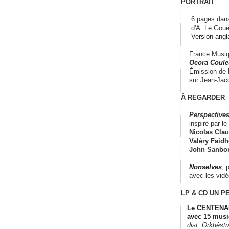
PORTRAIT
6 pages dans
d'A. Le Gouë
Version angl
France Musiqu
Ocora Couleu
Émission de F
sur Jean-Jacq
À REGARDER
Perspectives
inspiré par le 
Nicolas Claus
Valéry Faidhe
John Sanbo
Nonselves
, 
avec les vid
LP & CD
UN P
Le CENTENAI
avec 15 musi
dist. Orkhêst