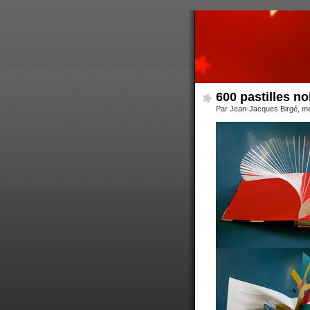
600 pastilles no
Par Jean-Jacques Birgé, me