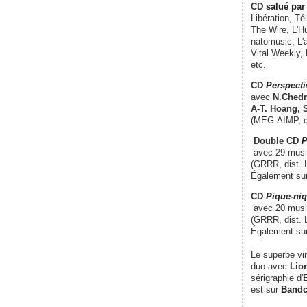
CD
salué par 
Libération, Té
The Wire, L'H
natomusic, L'a
Vital Weekly,
etc.
CD
Perspecti
avec
N.Chedm
A-T. Hoang, 
(MEG-AIMP, d
Double CD
P
avec 29 music
(GRRR, dist. L
Également su
CD
Pique-niq
avec 20 musi
(GRRR, dist. 
Également su
Le superbe vi
duo avec
Lion
sérigraphie d'
E
est sur
Band