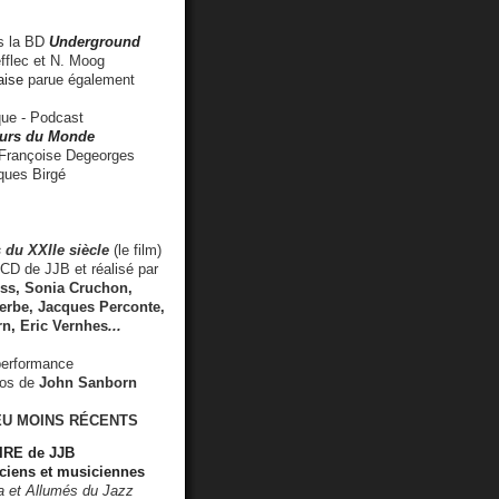
 la BD
Underground
fflec et N. Moog
aise
parue également
e - Podcast
rs du Monde
rançoise Degeorges
ues Birgé
 du XXIIe siècle
(le film)
CD de JJB et réalisé par
s, Sonia Cruchon,
rbe, Jacques Perconte,
rn
,
Eric Vernhes
...
performance
éos de
John Sanborn
EU MOINS RÉCENTS
RE de JJB
ciens et musiciennes
ra et Allumés du Jazz