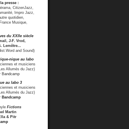
la presse :
lérama, CitizenJazz,
umanité, Impro Jazz,
utre quotidien,
 France Musique,
ves du XXIIe siècle
ail, J-F. Vrod,
S. Lemêtre
...
ist.Word and Sound)
ique-nique au labo
iennes et musiciens
es Allumés du Jazz)
r
Bandcamp
ue au labo 3
ciennes et musiciens
Les Allumés du Jazz)
r
Bandcamp
nyle
Fictions
el Martin
lla & Pitr
camp