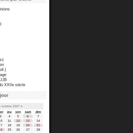
inions
D
azz
ton
ll.)
mage
 JJB
du XXIIe siècle
jour
«
octobre 2007
»
er
jeu
ven
sam
dim
3
4
5
6
7
10
11
12
13
14
17
18
19
20
21
24
25
26
27
28