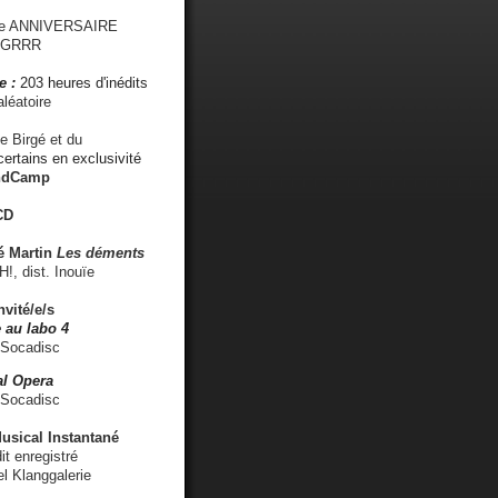
me ANNIVERSAIRE
s GRRR
e :
203 heures d'inédits
léatoire
e Birgé et du
ertains en exclusivité
ndCamp
CD
é
Martin
Les déments
 dist. Inouïe
nvité/e/s
 au labo 4
 Socadisc
l Opera
 Socadisc
sical Instantané
dit enregistré
el Klanggalerie