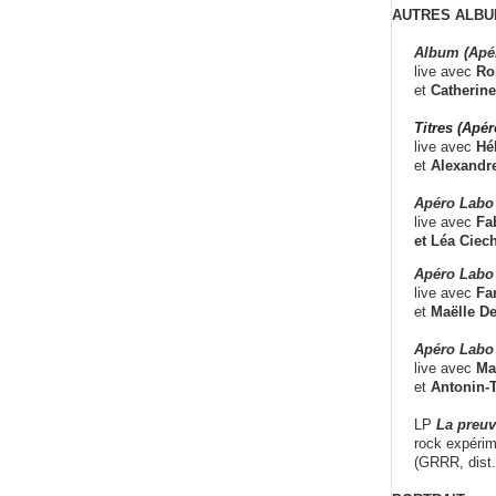
AUTRES ALBU
Album (Apé
live avec
Ro
et
Catherine
Titres (Apé
live avec
Hé
et
Alexandr
Apéro Labo
live avec
Fab
et
Léa Ciech
Apéro Labo 
live avec
Fa
et
Maëlle D
Apéro Labo
live avec
Ma
et
Antonin-T
LP
La preu
rock expérim
(GRRR, dist