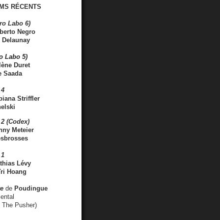
MS RÉCENTS
ro Labo 6)
berto Negro
 Delaunay
ro Labo 5)
lène Duret
e Saada
 4
iana Striffler
elski
2 (Codex)
nny Meteier
esbrosses
 1
thias Lévy
ri Hoang
ve
de
Poudingue
ental
. The Pusher)