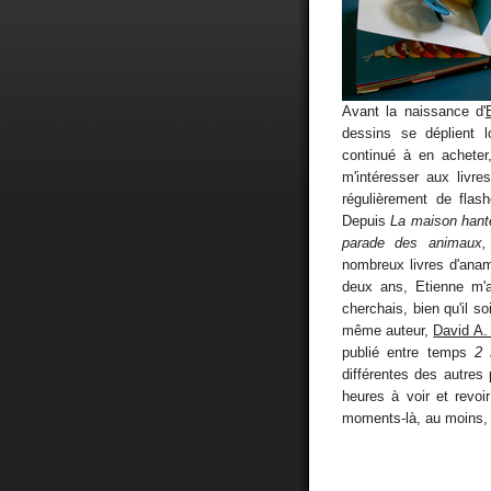
Avant la naissance d'
dessins se déplient 
continué à en acheter
m'intéresser aux livres
régulièrement de flas
Depuis
La maison hant
parade des animaux,
nombreux livres d'anamo
deux ans, Etienne m'a
cherchais, bien qu'il s
même auteur,
David A. 
publié entre temps
2 
différentes des autres
heures à voir et revo
moments-là, au moins, 