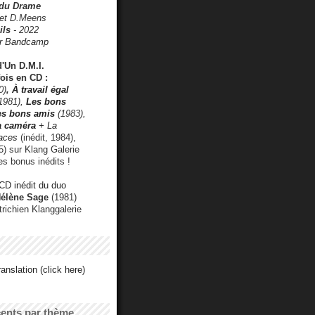
 du Drame
 et D.Meens
ils
- 2022
r Bandcamp
d'Un D.M.I.
fois en CD :
0)
,
À travail égal
1981),
Les bons
les bons amis
(1983),
a caméra
+ La
faces
(inédit, 1984),
) sur Klang Galerie
es bonus inédits !
CD inédit du duo
Hélène Sage
(1981)
utrichien Klanggalerie
anslation (click here)
cents par thème