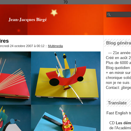
70
Jean-Jacques Birgé
ires
Blog général
rcredi 24 octobre 2007 à 00:12
::
Multimedia
--- 21e année 
Créé en août 2
Plus de 6000 ar
Blog quotidien f
+ en miroir su
chronique solida
non je ne suis 
Contact:
jjbirg
Translate
Fast English tr
CD
Les dém
de l'Académi