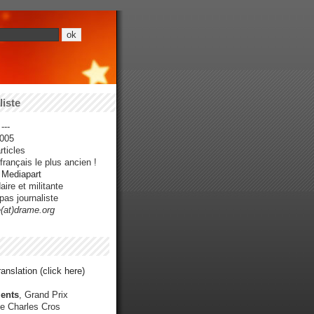
iste
---
005
ticles
rançais le plus ancien !
r Mediapart
ire et militante
pas journaliste
e(at)drame.org
anslation (click here)
ents
, Grand Prix
e Charles Cros