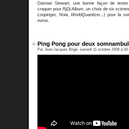
Damian Stewart, une bonne façon de tester l
craquer pour
RjDj Album
, un choix de six scènes
Loopinger, Noia, WorldQuantizer
...) pour la s
euros.
Ping Pong pour deux somnambu
Par Jean-Jacques Birgé, samedi 11 octobre 2008 à 00