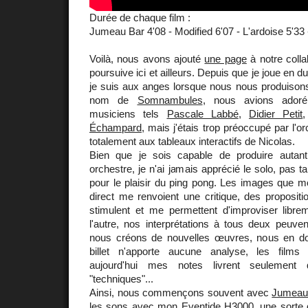
Durée de chaque film :
Jumeau Bar 4'08 - Modified 6'07 - L'ardoise 5'33
Voilà, nous avons ajouté
une page
à notre colla
poursuive ici et ailleurs. Depuis que je joue en 
je suis aux anges lorsque nous nous produisons
nom de
Somnambules
, nous avions adoré
musiciens tels
Pascale Labbé
,
Didier Petit
Échampard
, mais j'étais trop préoccupé par l'
totalement aux tableaux interactifs de Nicolas.
Bien que je sois capable de produire autant
orchestre, je n'ai jamais apprécié le solo, pas 
pour le plaisir du ping pong. Les images que
direct me renvoient une critique, des proposit
stimulent et me permettent d'improviser libre
l'autre, nos interprétations à tous deux peuvent
nous créons de nouvelles œuvres, nous en do
billet n'apporte aucune analyse, les films
aujourd'hui mes notes livrent seulement q
"techniques"...
Ainsi, nous commençons souvent avec
Jumeau
les sons avec mon Eventide H3000, une sorte de