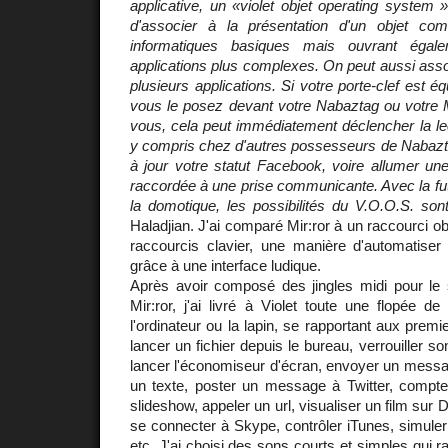
applicative, un «violet objet operating system 
d'associer à la présentation d'un objet co
informatiques basiques mais ouvrant éga
applications plus complexes. On peut aussi as
plusieurs applications. Si votre porte-clef est 
vous le posez devant votre Nabaztag ou votre M
vous, cela peut immédiatement déclencher la lect
y compris chez d'autres possesseurs de Nabazta
à jour votre statut Facebook, voire allumer une 
raccordée à une prise communicante. Avec la fu
la domotique, les possibilités du V.O.O.S. sont 
Haladjian. J'ai comparé Mir:ror à un raccourci o
raccourcis clavier, une manière d'automatiser
grâce à une interface ludique.
Après avoir composé des jingles midi pour le s
Mir:ror, j'ai livré à Violet toute une flopée de
l'ordinateur ou la lapin, se rapportant aux prem
lancer un fichier depuis le bureau, verrouiller so
lancer l'économiseur d'écran, envoyer un message
un texte, poster un message à Twitter, compte
slideshow, appeler un url, visualiser un film sur
se connecter à Skype, contrôler iTunes, simuler 
etc. J'ai choisi des sons courts et simples qui r