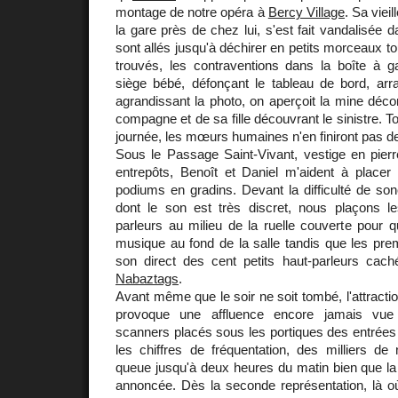
montage de notre opéra à
Bercy Village
. Sa vieil
la gare près de chez lui, s'est fait vandalisée 
sont allés jusqu'à déchirer en petits morceaux tou
trouvés, les contraventions dans la boîte à ga
siège bébé, défonçant le tableau de bord, arra
agrandissant la photo, on aperçoit la mine déc
compagne et de sa fille découvrant le sinistre. To
journée, les mœurs humaines n'en finiront pas d
Sous le Passage Saint-Vivant, vestige en pierr
entrepôts, Benoît et Daniel m'aident à placer 
podiums en gradins. Devant la difficulté de sono
dont le son est très discret, nous plaçons l
parleurs au milieu de la ruelle couverte pour q
musique au fond de la salle tandis que les prem
son direct des cent petits haut-parleurs cac
Nabaztags
.
Avant même que le soir ne soit tombé, l'attraction
provoque une affluence encore jamais vue 
scanners placés sous les portiques des entrées
les chiffres de fréquentation, des milliers de
queue jusqu'à deux heures du matin bien que la f
annoncée. Dès la seconde représentation, là où