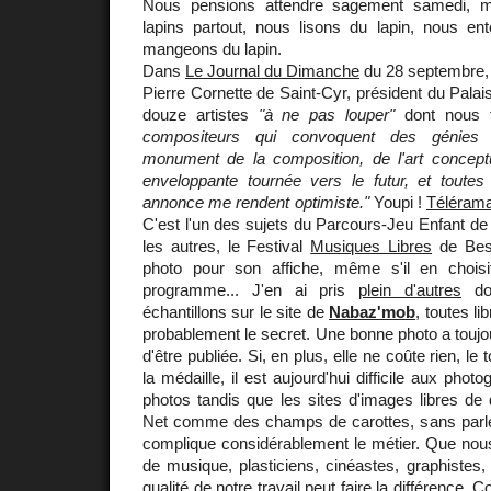
Nous pensions attendre sagement samedi, 
lapins partout, nous lisons du lapin, nous en
mangeons du lapin.
Dans
Le Journal du Dimanche
du 28 septembre, 
Pierre Cornette de Saint-Cyr, président du Palai
douze artistes
"à ne pas louper"
dont nous f
compositeurs qui convoquent des génie
monument de la composition, de l'art concept
enveloppante tournée vers le futur, et toutes l
annonce me rendent optimiste."
Youpi !
Téléram
C'est l'un des sujets du Parcours-Jeu Enfant d
les autres, le Festival
Musiques Libres
de Bes
photo pour son affiche, même s'il en chois
programme... J'en ai pris
plein d'autres
don
échantillons sur le site de
Nabaz'mob
, toutes li
probablement le secret. Une bonne photo a touj
d'être publiée. Si, en plus, elle ne coûte rien, le
la médaille, il est aujourd'hui difficile aux phot
photos tandis que les sites d'images libres de d
Net comme des champs de carottes, sans parler 
complique considérablement le métier. Que no
de musique, plasticiens, cinéastes, graphistes,
qualité de notre travail peut faire la différenc