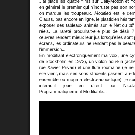
J'ai placé les quatre films sur
DailyMotion
et
Y
en général le premier qui n'incruste pas son 
on marque les troupeaux.
Modified
est le dern
Clauss, pas encore en ligne, le plasticien hésitant
exposer ses tableaux animés sur le Net ou
off
réels. La rareté produirait-elle plus de désir
œuvres rendent mieux leur jus lorsqu'elles sont 
écrans, les ordinateurs ne rendant pas la beauté
l'immersion...
En modifiant électroniquement ma voix, une cyt
de Stockholm en 1972), un violon hou-kin (ache
rue Xavier Privas) et une flûte roumaine (je n
elle vient, mais ses sons stridents passent au-d
ensemble ou magma électro-acoustique), je suis
interactif joué en direct par Nico
Programmatiquement Modifiable...