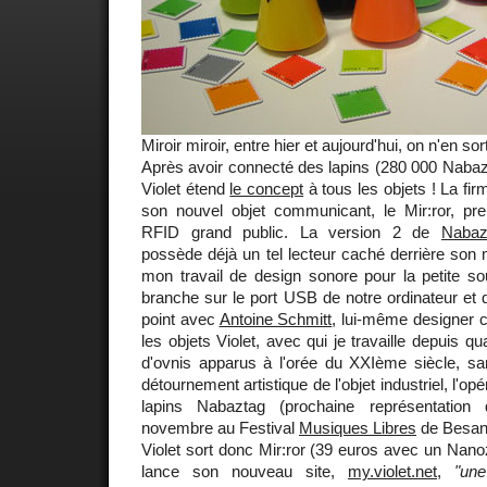
Miroir miroir, entre hier et aujourd'hui, on n'en sor
Après avoir connecté des lapins (280 000 Nabaz
Violet étend
le concept
à tous les objets ! La fi
son nouvel objet communicant, le Mir:ror, pr
RFID grand public. La version 2 de
Nabaz
possède déjà un tel lecteur caché derrière son
mon travail de design sonore pour la petite s
branche sur le port USB de notre ordinateur et
point avec
Antoine Schmitt
, lui-même designer 
les objets Violet, avec qui je travaille depuis q
d'ovnis apparus à l'orée du XXIème siècle, san
détournement artistique de l'objet industriel, l'op
lapins Nabaztag (prochaine représentation
novembre au Festival
Musiques Libres
de Besan
Violet sort donc Mir:ror (39 euros avec un Nanoz
lance son nouveau site,
my.violet.net
,
"une