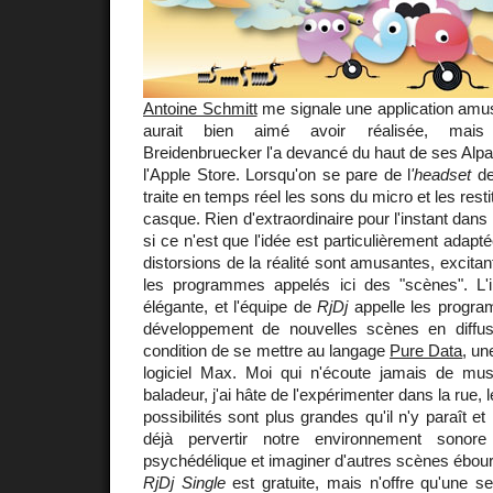
Antoine Schmitt
me signale une application amusa
aurait bien aimé avoir réalisée, mais l
Breidenbruecker l'a devancé du haut de ses Alp
l'Apple Store. Lorsqu'on se pare de l
'headset
de
traite en temps réel les sons du micro et les rest
casque. Rien d'extraordinaire pour l'instant dan
si ce n'est que l'idée est particulièrement adapt
distorsions de la réalité sont amusantes, excita
les programmes appelés ici des "scènes". L'i
élégante, et l'équipe de
RjDj
appelle les progra
développement de nouvelles scènes en diffusa
condition de se mettre au langage
Pure Data
, un
logiciel Max. Moi qui n'écoute jamais de mu
baladeur, j'ai hâte de l'expérimenter dans la rue, 
possibilités sont plus grandes qu'il n'y paraît 
déjà pervertir notre environnement sonor
psychédélique et imaginer d'autres scènes ébouri
RjDj Single
est gratuite, mais n'offre qu'une s