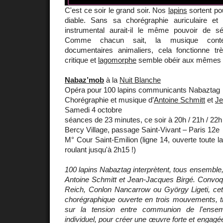
C'est ce soir le grand soir. Nos
lapins
sortent pou
diable. Sans sa chorégraphie auriculaire et
instrumental aurait-il le même pouvoir de s
Comme chacun sait, la musique conte
documentaires animaliers, cela fonctionne trè
critique et
lagomorphe
semble obéir aux mêmes lo
Nabaz’mob
à la
Nuit Blanche
Opéra pour 100 lapins communicants Nabaztag
Chorégraphie et musique d’
Antoine Schmitt
et
Je
Samedi 4 octobre
séances de 23 minutes, ce soir à 20h / 21h / 22h 
Bercy Village, passage Saint-Vivant – Paris 12e
M° Cour Saint-Emilion (ligne 14, ouverte toute la
roulant jusqu'à 2h15 !)
100 lapins Nabaztag interprètent, tous ensembl
Antoine Schmitt et Jean-Jacques Birgé. Convo
Reich, Conlon Nancarrow ou György Ligeti, cett
chorégraphique ouverte en trois mouvements, tr
sur la tension entre communion de l'ense
individuel, pour créer une œuvre forte et engagé