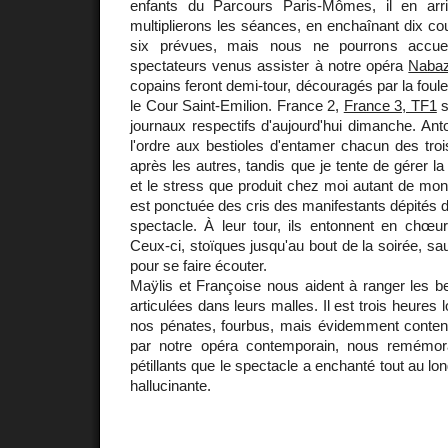
enfants du Parcours Paris-Mômes, il en ar
multiplierons les séances, en enchaînant dix co
six prévues, mais nous ne pourrons accuei
spectateurs venus assister à notre opéra
Naba
copains feront demi-tour, découragés par la foul
le Cour Saint-Emilion. France 2,
France 3, TF1
s
journaux respectifs d'aujourd'hui dimanche. Ant
l'ordre aux bestioles d'entamer chacun des tr
après les autres, tandis que je tente de gérer la s
et le stress que produit chez moi autant de mo
est ponctuée des cris des manifestants dépités d
spectacle. À leur tour, ils entonnent en chœur 
Ceux-ci, stoïques jusqu'au bout de la soirée, sa
pour se faire écouter.
Maÿlis et Françoise nous aident à ranger les bes
articulées dans leurs malles. Il est trois heure
nos pénates, fourbus, mais évidemment conte
par notre opéra contemporain, nous remémora
pétillants que le spectacle a enchanté tout au lo
hallucinante.