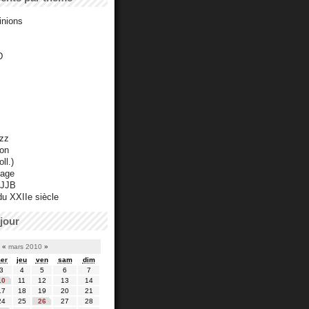
inions
D
azz
ton
ll.)
mage
 JJB
du XXIIe siècle
jour
«
mars 2010
»
er
jeu
ven
sam
dim
3
4
5
6
7
10
11
12
13
14
17
18
19
20
21
24
25
26
27
28