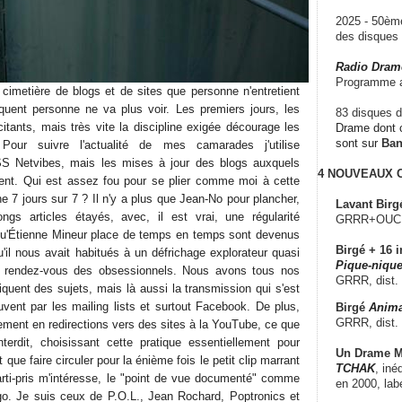
2025 - 50è
des disque
Radio Dram
Programme a
 cimetière de blogs et de sites que personne n'entretient
quent personne ne va plus voir. Les premiers jours, les
83 disques d
itants, mais très vite la discipline exigée décourage les
Drame dont c
sont sur
Ba
Pour suivre l'actualité de mes camarades j'utilise
RSS Netvibes, mais les mises à jour des blogs auxquels
4 NOUVEAUX
fient. Qui est assez fou pour se plier comme moi à cette
 7 jours sur 7 ? Il n'y a plus que Jean-No pour plancher,
Lavant Birg
ongs articles étayés, avec, il est vrai, une régularité
GRRR+OUCH!,
ts qu'Étienne Mineur place de temps en temps sont devenus
Birgé + 16 i
qu'il nous avait habitués à un défrichage explorateur quasi
Pique-nique
e rendez-vous des obsessionnels. Nous avons tous nos
GRRR, dist.
iquent des sujets, mais là aussi la transmission qui s'est
uvent par les mailing lists et surtout Facebook. De plus,
Birgé
Anima
GRRR, dist.
lement en redirections vers des sites à la YouTube, ce que
terdit, choisissant cette pratique essentiellement pour
Un Drame Mu
t que faire circuler pour la énième fois le petit clip marrant
TCHAK
, iné
parti-pris m'intéresse, le "point de vue documenté" comme
en 2000, lab
igo. Je suis ceux de P.O.L., Jean Rochard, Poptronics et