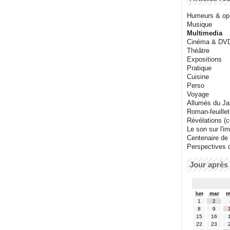
Humeurs & op
Musique
Multimedia
Cinéma & DV
Théâtre
Expositions
Pratique
Cuisine
Perso
Voyage
Allumés du J
Roman-feuille
Révélations (co
Le son sur l'i
Centenaire de
Perspectives 
Jour après 
lun
mar
m
1
2
8
9
15
16
22
23