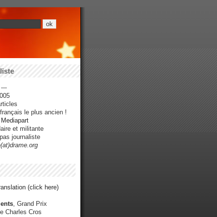
iste
---
005
ticles
rançais le plus ancien !
r Mediapart
ire et militante
pas journaliste
e(at)drame.org
anslation (click here)
ents
, Grand Prix
e Charles Cros