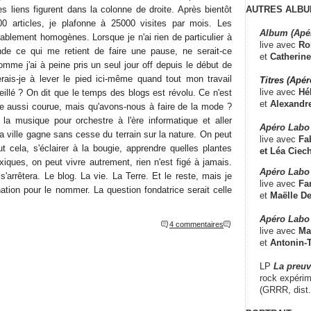
AUTRES ALBU
s liens figurent dans la colonne de droite. Après bientôt
0 articles, je plafonne à 25000 visites par mois. Les
Album (Apé
yablement homogènes. Lorsque je n'ai rien de particulier à
live avec
Ro
de ce qui me retient de faire une pause, ne serait-ce
et
Catherine
mme j'ai à peine pris un seul jour off depuis le début de
verais-je à lever le pied ici-même quand tout mon travail
Titres (Apé
live avec
Hé
illé ? On dit que le temps des blogs est révolu. Ce n'est
et
Alexandr
ue aussi courue, mais qu'avons-nous à faire de la mode ?
a musique pour orchestre à l'ère informatique et aller
Apéro Labo
 la ville gagne sans cesse du terrain sur la nature. On peut
live avec
Fab
t cela, s'éclairer à la bougie, apprendre quelles plantes
et
Léa Ciech
iques, on peut vivre autrement, rien n'est figé à jamais.
Apéro Labo 
s'arrêtera. Le blog. La vie. La Terre. Et le reste, mais je
live avec
Fa
ation pour le nommer. La question fondatrice serait celle
et
Maëlle D
Apéro Labo
4 commentaires
live avec
Ma
et
Antonin-T
LP
La preu
rock expérim
(GRRR, dist