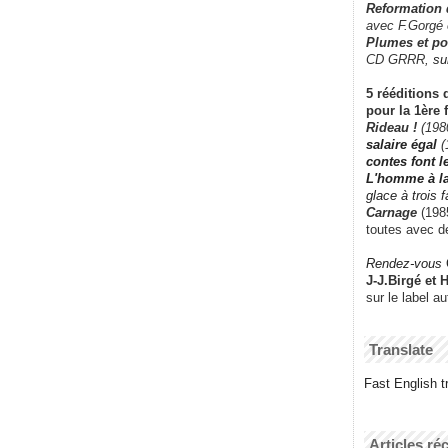
Reformation
avec F.Gorgé
Plumes et po
CD GRRR,
su
5 rééditions 
pour la 1ère 
Rideau !
(198
salaire égal
(
contes font 
L'homme à l
glace à trois 
Carnage
(1985
toutes avec d
Rendez-vous
J-J.Birgé et 
sur le label a
Translate
Fast English tr
Articles ré