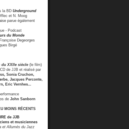
 la BD
Underground
fflec et N. Moog
aise
parue également
e - Podcast
rs du Monde
rançoise Degeorges
ues Birgé
 du XXIIe siècle
(le film)
CD de JJB et réalisé par
s, Sonia Cruchon,
rbe, Jacques Perconte,
rn
,
Eric Vernhes
...
performance
éos de
John Sanborn
EU MOINS RÉCENTS
RE de JJB
ciens et musiciennes
ra et Allumés du Jazz