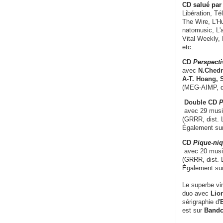
CD
salué par 
Libération, Té
The Wire, L'H
natomusic, L'a
Vital Weekly,
etc.
CD
Perspecti
avec
N.Chedm
A-T. Hoang, 
(MEG-AIMP, d
Double CD
P
avec 29 music
(GRRR, dist. L
Également su
CD
Pique-niq
avec 20 musi
(GRRR, dist. 
Également su
Le superbe vi
duo avec
Lion
sérigraphie d'
E
est sur
Band