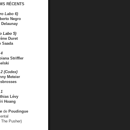
MS RÉCENTS
ro Labo 6)
berto Negro
 Delaunay
ro Labo 5)
lène Duret
e Saada
 4
iana Striffler
elski
2 (Codex)
nny Meteier
esbrosses
 1
thias Lévy
ri Hoang
ve
de
Poudingue
ental
. The Pusher)