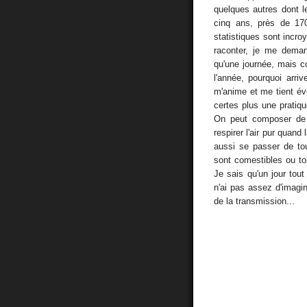
quelques autres dont le
cinq ans, près de 170
statistiques sont incro
raconter, je me deman
qu'une journée, mais co
l'année, pourquoi arri
m'anime et me tient éve
certes plus une pratiq
On peut composer de l
respirer l'air pur quand
aussi se passer de tou
sont comestibles ou tox
Je sais qu'un jour tout 
n'ai pas assez d'imagin
de la transmission...