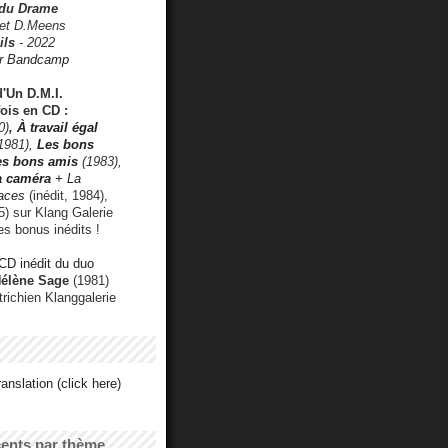
 du Drame
 et D.Meens
ils
- 2022
r Bandcamp
d'Un D.M.I.
fois en CD :
0)
,
À travail égal
1981),
Les bons
les bons amis
(1983),
a caméra
+ La
faces
(inédit, 1984),
) sur Klang Galerie
es bonus inédits !
CD inédit du duo
Hélène Sage
(1981)
utrichien Klanggalerie
anslation (click here)
cents par thème