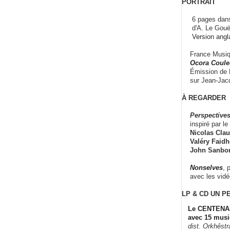
PORTRAIT
6 pages dans
d'A. Le Gouë
Version angl
France Musiqu
Ocora Couleu
Émission de F
sur Jean-Jacq
À REGARDER
Perspectives
inspiré par le 
Nicolas Claus
Valéry Faidhe
John Sanbo
Nonselves
, 
avec les vid
LP & CD
UN P
Le CENTENAI
avec 15 musi
dist. Orkhêst