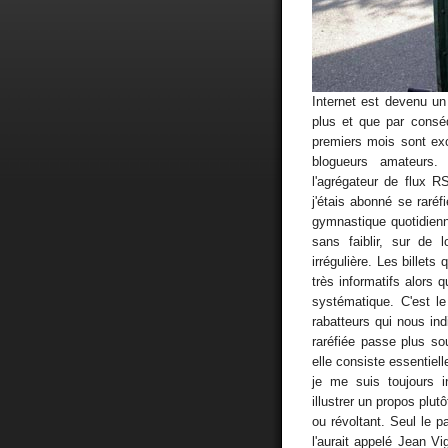
Internet est devenu un
plus et que par consé
premiers mois sont exc
blogueurs amateurs. 
l'agrégateur de flux 
j'étais abonné se raré
gymnastique quotidienne
sans faiblir, sur de l
irrégulière. Les bille
très informatifs alors 
systématique. C'est l
rabatteurs qui nous ind
raréfiée passe plus so
elle consiste essentiel
je me suis toujours in
illustrer un propos plutô
ou révoltant. Seul le 
l'aurait appelé Jean V