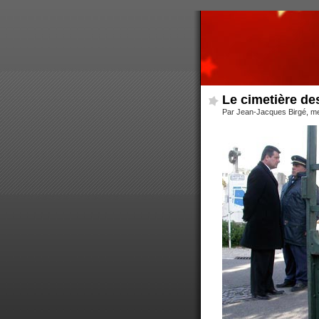
Le cimetière de
Par Jean-Jacques Birgé, m