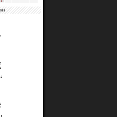
31
ois
5
4
4
24
3
3
23