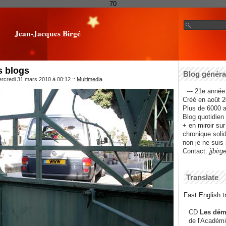
70
Jean-Jacques Birgé
s blogs
Blog général
ercredi 31 mars 2010 à 00:12
::
Multimedia
--- 21e année 
Créé en août 2
Plus de 6000 ar
Blog quotidien f
+ en miroir su
chronique solida
non je ne suis 
Contact:
jjbirg
Translate
Fast English tr
CD
Les dém
de l'Académi