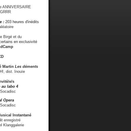
me ANNIVERSAIRE
s GRRR
e :
203 heures d'inédits
léatoire
e Birgé et du
ertains en exclusivité
ndCamp
CD
é
Martin
Les déments
 dist. Inouïe
nvité/e/s
 au labo 4
 Socadisc
l Opera
 Socadisc
sical Instantané
dit enregistré
el Klanggalerie