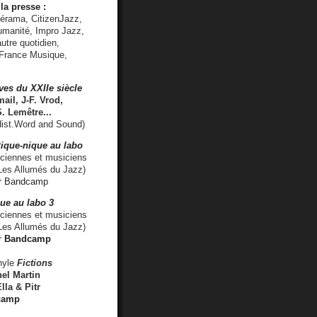
la presse :
lérama, CitizenJazz,
umanité, Impro Jazz,
utre quotidien,
 France Musique,
ves du XXIIe siècle
ail, J-F. Vrod,
S. Lemêtre
...
ist.Word and Sound)
ique-nique au labo
iennes et musiciens
es Allumés du Jazz)
r
Bandcamp
ue au labo 3
ciennes et musiciens
Les Allumés du Jazz)
r
Bandcamp
nyle
Fictions
el Martin
lla & Pitr
camp