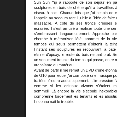
Sun Sun Yip
a rapporté de son séjour en pa
sculptures en bois de chêne qu'il a travaillées 
ciseau à bois. Chaque fois que j'ai besoin de 
l'appelle au secours tant il jubile à l'idée de fair
massacre. À côté de ses troncs creusés e
écrasée, il s'est amusé à réaliser toute une sé
s'embrassent langoureusement. Approche pa
cherche à mémoriser l'été, sommet de la vie.
tombés qui seuls permettent d'obtenir la tein
l'instant ses sculptures en recouvrant la pâte
résine d'époxy, le reste du bois restant brut. 
un sentiment trouble du temps qui passe, entre 
archaïsme du matériau.
Avant de partir il me remet un DVD d'une étonnan
de
G10
pour lequel j'ai composé une musique p
traitées électro-acoustiquement. L'impression "
comme si les cristaux vivants s'étaient m
sommeil. Là encore la vie s'écoule inexorabl
comprenne forcément les tenants et les aboutis
l'inconnu naît le trouble.