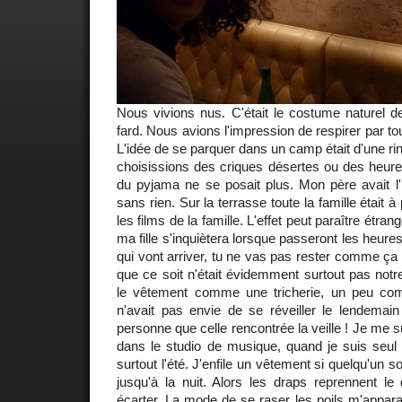
Nous vivions nus. C'était le costume naturel d
fard. Nous avions l'impression de respirer par to
L'idée de se parquer dans un camp était d'une r
choisissions des criques désertes ou des heure
du pyjama ne se posait plus. Mon père avait l'
sans rien. Sur la terrasse toute la famille était à 
les films de la famille. L'effet peut paraître étran
ma fille s'inquiètera lorsque passeront les heures
qui vont arriver, tu ne vas pas rester comme ça 
que ce soit n'était évidemment surtout pas notr
le vêtement comme une tricherie, un peu co
n'avait pas envie de se réveiller le lendemai
personne que celle rencontrée la veille ! Je me su
dans le studio de musique, quand je suis seul j
surtout l'été. J'enfile un vêtement si quelqu'un s
jusqu'à la nuit. Alors les draps reprennent le
écarter. La mode de se raser les poils m'appar