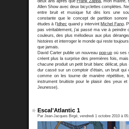
deux ans après que
Frank Zappa
, mon maître, 
Allen Show avec deux bicyclettes complètes. Ne p
entre bruit et musique fut dès lors une so
constante que le concept de partition sonor
études à l'
Idhec
quand y intervint
Michel Fano
. 
pas véritablement, j'ai passé ma vie à peindre d
couleurs, des plus mélodieux aux plus dérangea
histoires et interroger le monde qui reste toujours 
que jamais.
David Carter publie un nouveau
pop-up
où ses s
créent plus la surprise des premières fois, mais 
chacune produit un petit bruit blanc délicat, plus
dur cassé sur un comptoir d'étain, un bruit qui
comme on les tourne de manière répétitive, tr
instrument bruitiste pour le plaisir des yeux et
Jeunesse).
Escal'Atlantic 1
Par Jean-Jacques Birgé, vendredi 1 octobre 2010 à 0