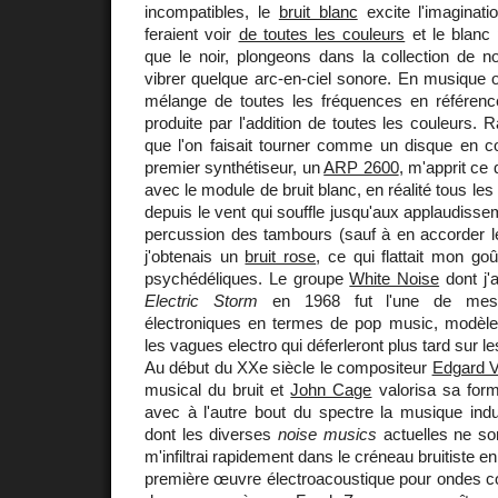
incompatibles, le
bruit blanc
excite l'imaginati
feraient voir
de toutes les couleurs
et le blanc 
que le noir, plongeons dans la collection de n
vibrer quelque arc-en-ciel sonore. En musique on
mélange de toutes les fréquences en référenc
produite par l'addition de toutes les couleurs. 
que l'on faisait tourner comme un disque en 
premier synthétiseur, un
ARP 2600
, m'apprit ce 
avec le module de bruit blanc, en réalité tous les
depuis le vent qui souffle jusqu'aux applaudisse
percussion des tambours (sauf à en accorder les
j'obtenais un
bruit rose
, ce qui flattait mon go
psychédéliques. Le groupe
White Noise
dont j'
Electric Storm
en 1968 fut l'une de mes 
électroniques en termes de pop music, modèle a
les vagues electro qui déferleront plus tard sur le
Au début du XXe siècle le compositeur
Edgard 
musical du bruit et
John Cage
valorisa sa form
avec à l'autre bout du spectre la musique indu
dont les diverses
noise musics
actuelles ne s
m'infiltrai rapidement dans le créneau bruitiste 
première œuvre électroacoustique pour ondes co