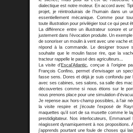
dialectique est notre moteur. En accord avec Ti
projet, je réintroduirais de l'humain dans un u
essentiellement mécanique. Comme pour tous
toute illustration pour privilégier tout ce qui peut
La différence entre un illustrateur sonore et u
justement dans l'évocation produite. Un exemple 
de sonoriser un moulin à vent avec une vache et un
répond à la commande. Le designer trouve sa
souhaite que le moulin fasse rire, que la vach
tracteur rappelle le passé des agriculteurs...
La visite d'
Escal'Atlantic
, conçue à l'origine p
François Confino, permet d'envisager un specta
fasse sens. Dores et déjà je suis confondu par 
avec ses cabines, ses salons, sa salle des mac
découvertes comme si nous étions sur le pon
nous prenons place pour une simulation d'évacuat
Je repense aux hors-champ possibles, à l'air né
la visite respire et j'écoute l'exposé de R
maquettes qu'il sort de sa musette comme le lapi
prestidigitateur. Nos interlocuteurs, Emmanuel
réagissent dynamiquement à nos propositions. A
j'apprends pourtant une foule de choses qui lais