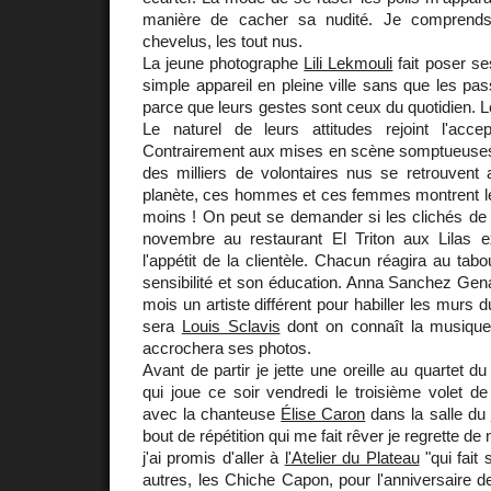
manière de cacher sa nudité. Je comprends
chevelus, les tout nus.
La jeune photographe
Lili Lekmouli
fait poser s
simple appareil en pleine ville sans que les pas
parce que leurs gestes sont ceux du quotidien. L
Le naturel de leurs attitudes rejoint l'acce
Contrairement aux mises en scène somptueuse
des milliers de volontaires nus se retrouvent 
planète, ces hommes et ces femmes montrent le
moins ! On peut se demander si les clichés de 
novembre au restaurant El Triton aux Lilas e
l'appétit de la clientèle. Chacun réagira au tab
sensibilité et son éducation. Anna Sanchez G
mois un artiste différent pour habiller les murs d
sera
Louis Sclavis
dont on connaît la musique,
accrochera ses photos.
Avant de partir je jette une oreille au quartet 
qui joue ce soir vendredi le troisième volet d
avec la chanteuse
Élise Caron
dans la salle du
bout de répétition qui me fait rêver je regrette de
j'ai promis d'aller à
l'Atelier du Plateau
"qui fait 
autres, les Chiche Capon, pour l'anniversaire 