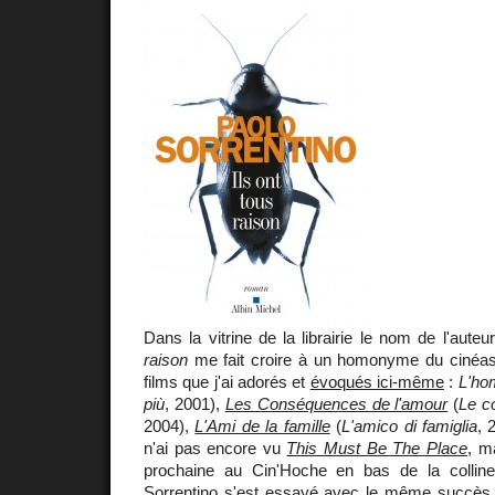
Dans la vitrine de la librairie le nom de l'aut
raison
me fait croire à un homonyme du cinéaste
films que j'ai adorés et
évoqués ici-même
:
L'ho
più
, 2001),
Les Conséquences de l'amour
(
Le c
2004),
L'Ami de la famille
(
L'amico di famiglia
, 
n'ai pas encore vu
This Must Be The Place
, m
prochaine au Cin'Hoche en bas de la colline
Sorrentino
s'est essayé avec le même succès 