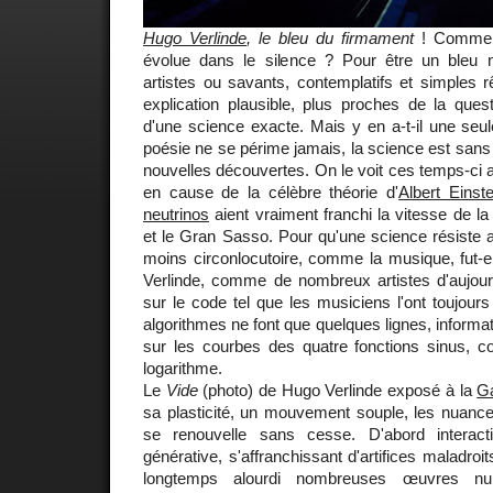
Hugo Verlinde
, le bleu du firmament
! Comment 
évolue dans le silence ? Pour être un bleu
artistes ou savants, contemplatifs et simples rê
explication plausible, plus proches de la que
d'une science exacte. Mais y en a-t-il une seule
poésie ne se périme jamais, la science est san
nouvelles découvertes. On le voit ces temps-ci a
en cause de la célèbre théorie d'
Albert Einste
neutrinos
aient vraiment franchi la vitesse de la
et le Gran Sasso. Pour qu'une science résiste a
moins circonlocutoire, comme la musique, fut-e
Verlinde, comme de nombreux artistes d'aujou
sur le code tel que les musiciens l'ont toujours
algorithmes ne font que quelques lignes, inform
sur les courbes des quatre fonctions sinus, co
logarithme.
Le
Vide
(photo) de Hugo Verlinde exposé à la
Ga
sa plasticité, un mouvement souple, les nuances 
se renouvelle sans cesse. D'abord interact
générative, s'affranchissant d'artifices maladroit
longtemps alourdi nombreuses œuvres num