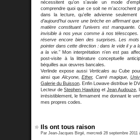
nécessitent qu'on s'avale un mode d'empl
comprendre quoi que ce soit ne m'accrochent pa
dans la lecture, qu'elle advienne seulement
d’aujourd’hui ouvre une brèche en affirmant que 
matière constituant l’univers est manquante.
invisible à nos yeux comme à nos télescopes. E
réserve encore bien des surprises. Les mo
pointer dans cette direction : dans le vide il y a la
a la vie."
Mon interprétation n'en est pas affec
post-visite à la littérature conceptuelle antici
béquilles aux œuvres bancales.
Verlinde expose aussi
Verticales
au Cube po
ainsi que
Alcyone,
Ether
, Carré magique,
Univ
Galerie du Buisson
. Enfin Lowave distribue le 
Lecteur de
Stephen Hawking
et
Jean Audouze
, 
irrésistiblement, le firmament me donnant le ver
mes propres codes.
Ils ont tous raison
Par Jean-Jacques Birgé, mercredi 28 septembre 2011