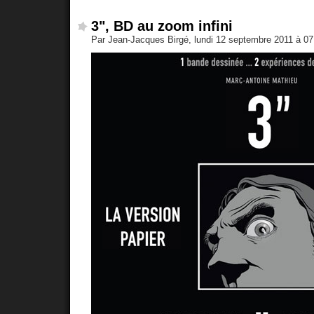
3", BD au zoom infini
Par Jean-Jacques Birgé, lundi 12 septembre 2011 à 0