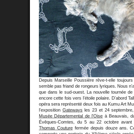
Depuis Marseille Poussière rêve-t-elle toujour
semble pas friand de rongeurs lyriques. Nous n'a
que dans le sud-ouest. La nouvelle tournée d
encore cette fois vers l'étoile polaire. D'abord Ta
opéra sera représenté deux fois au Kumu Art Mu
l'exposition
Gateways
les 23 et 24 septembre, 
Musée Départemental de l'Oise
à Beauvais, da
Évêques-Comtes, du 5 au 22 octobre avant r
Thomas Couture
fermée depuis douze ans. C
comporte une porterie du XIVème siècle ornée 