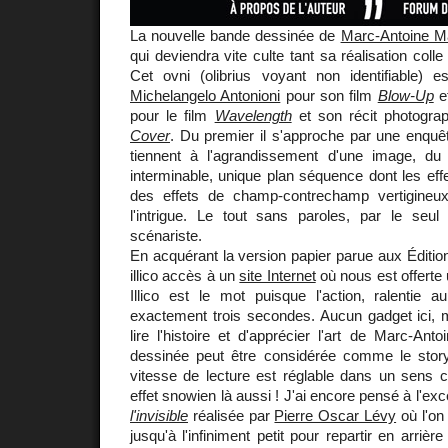
La nouvelle bande dessinée de
Marc-Antoine M
qui deviendra vite culte tant sa réalisation colle
Cet ovni (olibrius voyant non identifiable) e
Michelangelo Antonioni
pour son film
Blow-Up
e
pour le film
Wavelength
et son récit photogra
Cover
. Du premier il s'approche par une enquête
tiennent à l'agrandissement d'une image, 
interminable, unique plan séquence dont les effe
des effets de champ-contrechamp vertigineux
l'intrigue. Le tout sans paroles, par le seul 
scénariste.
En acquérant la version papier parue aux Éditi
illico accès à un
site Internet
où nous est offerte
Illico est le mot puisque l'action, ralentie a
exactement trois secondes. Aucun gadget ici,
lire l'histoire et d'apprécier l'art de Marc-An
dessinée peut être considérée comme le story
vitesse de lecture est réglable dans un sens 
effet snowien là aussi ! J'ai encore pensé à l'exc
l'invisible
réalisée par
Pierre Oscar Lévy
où l'on
jusqu'à l'infiniment petit pour repartir en arrière