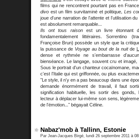
films qui ne rencontrent pourtant pas en Franc
divo
est un film survitaminé et politique,
Les co
joue d'une narration de l'attente et l'utilisation 
est absolument remarquable...
Ils ont tous raison
est un livre étonnant d
fondamentalement littéraires. Sorrentino (t
Françoise Brun) possède un style que la critiqu
la puissance de
Voyage au bout de la nuit
de
L
dense et rythmée ne s'embarrasse d'aucun
bienséance. Le langage, souvent cru et imagé, e
Sous le portrait d'un chanteur cocaïnomane, ma
c'est l'Italie qui est griffonnée, ou plus exactem
"Le style, il n'y en a pas beaucoup dans une époqu
demande énormément de travail, il faut sort
signification habituelle, les sortir des gonds, 
lecteur à déplacer lui-même son sens, légèrement
de l'émotion..." bégayait Céline.
Nabaz'mob à Tallinn, Estonie
Par Jean-Jacques Birgé, lundi 26 septembre 2011 à 0