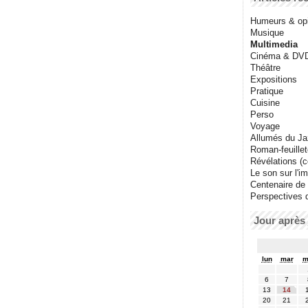
Humeurs & op
Musique
Multimedia
Cinéma & DV
Théâtre
Expositions
Pratique
Cuisine
Perso
Voyage
Allumés du J
Roman-feuille
Révélations (co
Le son sur l'i
Centenaire de
Perspectives 
Jour après 
lun
mar
m
6
7
13
14
20
21