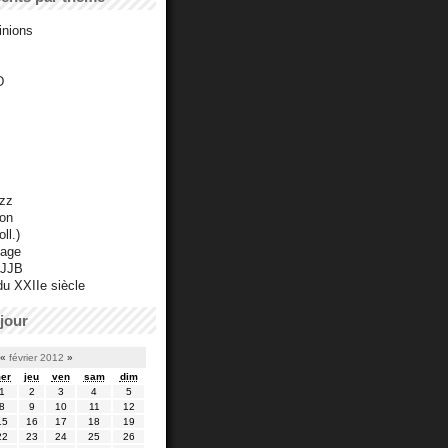
inions
D
azz
ton
ll.)
mage
 JJB
du XXIIe siècle
jour
«
février 2012
»
er
jeu
ven
sam
dim
1
2
3
4
5
8
9
10
11
12
15
16
17
18
19
22
23
24
25
26