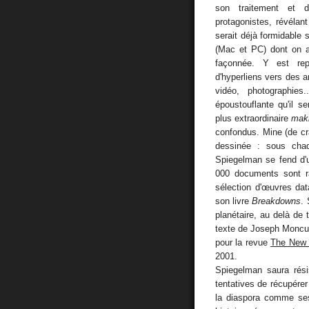
son traitement et d
protagonistes, révélan
serait déjà formidable
(Mac et PC) dont on ap
façonnée. Y est repr
d'hyperliens vers des ar
vidéo, photographie
époustouflante qu'il se
plus extraordinaire
maki
confondus. Mine (de cr
dessinée : sous chaq
Spiegelman se fend d'
000 documents sont 
sélection d'œuvres da
son livre
Breakdowns
.
planétaire, au delà de 
texte de Joseph Monc
pour la revue
The New 
2001.
Spiegelman saura rés
tentatives de récupér
la diaspora comme ses 