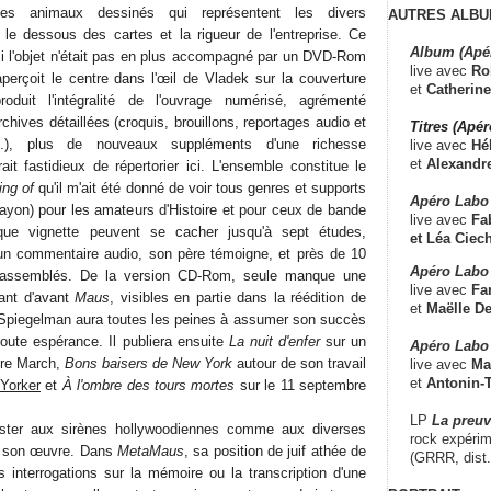
es animaux dessinés qui représentent les divers
AUTRES ALBU
t le dessous des cartes et la rigueur de l'entreprise. Ce
Album (Apé
 si l'objet n'était pas en plus accompagné par un DVD-Rom
live avec
Ro
erçoit le centre dans l'œil de Vladek sur la couverture
et
Catherine
oduit l'intégralité de l'ouvrage numérisé, agrémenté
chives détaillées (croquis, brouillons, reportages audio et
Titres (Apé
s...), plus de nouveaux suppléments d'une richesse
live avec
Hé
et
Alexandr
rait fastidieux de répertorier ici. L'ensemble constitue le
ng of
qu'il m'ait été donné de voir tous genres et supports
Apéro Labo
ayon) pour les amateurs d'Histoire et pour ceux de bande
live avec
Fab
ue vignette peuvent se cacher jusqu'à sept études,
et
Léa Ciech
un commentaire audio, son père témoigne, et près de 10
Apéro Labo 
rassemblés. De la version CD-Rom, seule manque une
live avec
Fa
tant d'avant
Maus
, visibles en partie dans la réédition de
et
Maëlle D
 Spiegelman aura toutes les peines à assumer son succès
toute espérance. Il publiera ensuite
La nuit d'enfer
sur un
Apéro Labo
ure March,
Bons baisers de New York
autour de son travail
live avec
Ma
et
Antonin-T
Yorker
et
À l'ombre des tours mortes
sur le 11 septembre
LP
La preu
ister aux sirènes hollywoodiennes comme aux diverses
rock expérim
er son œuvre. Dans
MetaMaus
, sa position de juif athée de
(GRRR, dist
interrogations sur la mémoire ou la transcription d'une