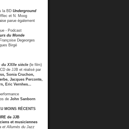
 la BD
Underground
fflec et N. Moog
aise
parue également
e - Podcast
rs du Monde
rançoise Degeorges
ues Birgé
 du XXIIe siècle
(le film)
CD de JJB et réalisé par
s, Sonia Cruchon,
rbe, Jacques Perconte,
rn
,
Eric Vernhes
...
performance
éos de
John Sanborn
EU MOINS RÉCENTS
RE de JJB
ciens et musiciennes
ra et Allumés du Jazz