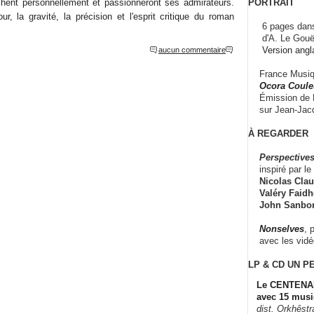
PORTRAIT
chent personnellement et passionneront ses admirateurs.
r, la gravité, la précision et l'esprit critique du roman
6 pages dans
d'A. Le Gouë
Version angl
aucun commentaire
France Musiqu
Ocora Couleu
Émission de F
sur Jean-Jacq
À REGARDER
Perspectives
inspiré par le 
Nicolas Claus
Valéry Faidhe
John Sanbo
Nonselves
, 
avec les vid
LP & CD
UN P
Le CENTENAI
avec 15 musi
dist. Orkhêst