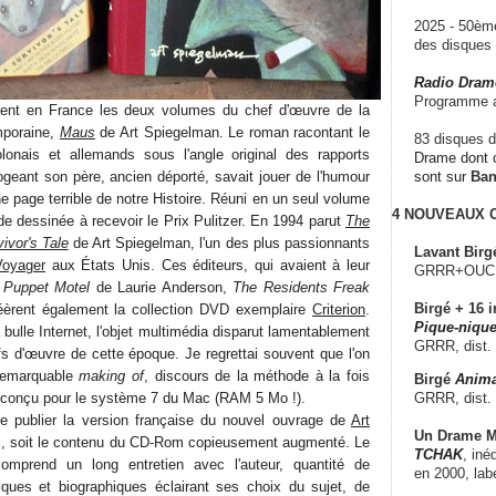
2025 - 50è
des disque
Radio Dram
Programme a
rent en France les deux volumes du chef d'œuvre de la
mporaine,
Maus
de Art Spiegelman. Le roman racontant le
83 disques d
lonais et allemands sous l'angle original des rapports
Drame dont c
errogeant son père, ancien déporté, savait jouer de l'humour
sont sur
Ba
ne page terrible de notre Histoire. Réuni en un seul volume
4 NOUVEAUX
nde dessinée à recevoir le Prix Pulitzer. En 1994 parut
The
vor's Tale
de Art Spiegelman, l'un des plus passionnants
Lavant Birg
Voyager
aux États Unis. Ces éditeurs, qui avaient à leur
GRRR+OUCH!,
m
Puppet Motel
de Laurie Anderson,
The Residents Freak
Birgé + 16 i
éèrent également la collection DVD exemplaire
Criterion
.
Pique-nique
 bulle Internet, l'objet multimédia disparut lamentablement
GRRR, dist.
fs d'œuvre de cette époque. Je regrettai souvent que l'on
 remarquable
making of
, discours de la méthode à la fois
Birgé
Anima
GRRR, dist.
, conçu pour le système 7 du Mac (RAM 5 Mo !).
e publier la version française du nouvel ouvrage de
Art
Un Drame Mu
s
, soit le contenu du CD-Rom copieusement augmenté. Le
TCHAK
, iné
omprend un long entretien avec l'auteur, quantité de
en 2000, lab
ques et biographiques éclairant ses choix du sujet, de