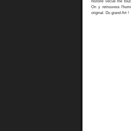
histoire vécue me tou
On y retrouvera l'humou
original. Du grand Art !