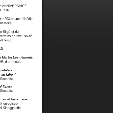
me ANNIVERSAIRE
s GRRR
e :
203 heures d'inédits
léatoire
e Birgé et du
ertains en exclusivité
ndCamp
CD
é
Martin
Les déments
 dist. Inouïe
nvité/e/s
 au labo 4
 Socadisc
l Opera
 Socadisc
sical Instantané
dit enregistré
el Klanggalerie