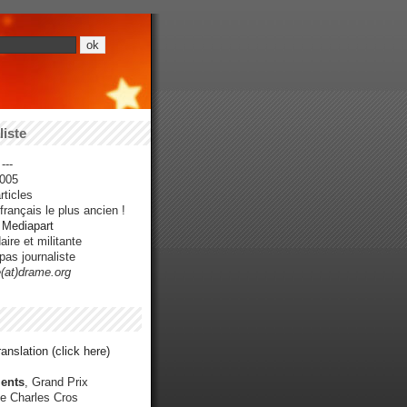
iste
---
005
ticles
rançais le plus ancien !
r Mediapart
ire et militante
pas journaliste
e(at)drame.org
anslation (click here)
ents
, Grand Prix
e Charles Cros