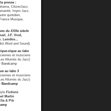
la presse :
lérama, CitizenJazz,
umanité, Impro Jazz,
utre quotidien,
 France Musique,
ves du XXIIe siècle
ail, J-F. Vrod,
S. Lemêtre
...
ist.Word and Sound)
ique-nique au labo
iennes et musiciens
es Allumés du Jazz)
r
Bandcamp
ue au labo 3
ciennes et musiciens
Les Allumés du Jazz)
r
Bandcamp
nyle
Fictions
el Martin
lla & Pitr
camp