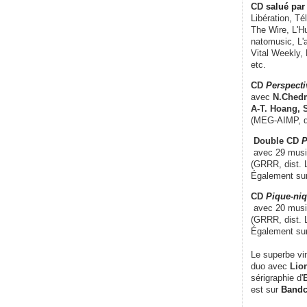
CD
salué par 
Libération, Té
The Wire, L'H
natomusic, L'a
Vital Weekly,
etc.
CD
Perspecti
avec
N.Chedm
A-T. Hoang, 
(MEG-AIMP, d
Double CD
P
avec 29 music
(GRRR, dist. L
Également su
CD
Pique-niq
avec 20 musi
(GRRR, dist. 
Également su
Le superbe vi
duo avec
Lion
sérigraphie d'
E
est sur
Band