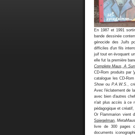
En 1987 et 1991 sorti
bande dessinée conte
génocide des Juifs po
difficiles d'un fils int
juif tout en évoquant u
elle fut la première ba
Complete Maus, A Survi
CD-Rom produits par
catalogue les CD-Ro
Show
ou
P.A.W.S.
, cr
Avec l'éclatement de la
avec bien d'autres che
n'ait plus accès à ce
pédagogique et créatif
Or Flammarion vient d
Spiegelman
,
MetaMau
livre de 300 pages c
documents iconographi