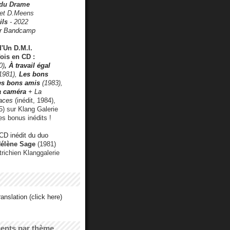
 du Drame
 et D.Meens
ils
- 2022
r Bandcamp
d'Un D.M.I.
fois en CD :
0)
,
À travail égal
1981),
Les bons
les bons amis
(1983),
a caméra
+ La
faces
(inédit, 1984),
) sur Klang Galerie
es bonus inédits !
CD inédit du duo
Hélène Sage
(1981)
utrichien Klanggalerie
anslation (click here)
cents par thème