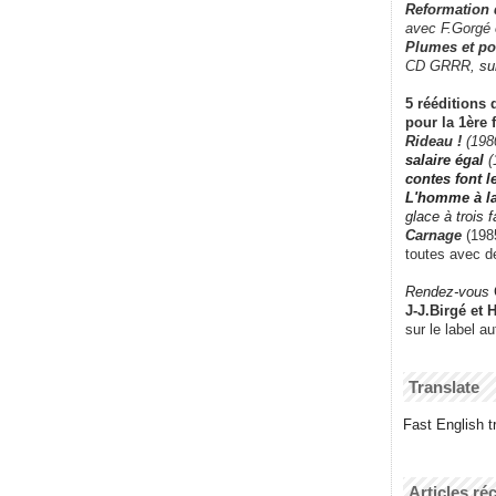
Reformation
avec F.Gorgé
Plumes et po
CD GRRR,
su
5 rééditions 
pour la 1ère 
Rideau !
(198
salaire égal
(
contes font 
L'homme à l
glace à trois 
Carnage
(1985
toutes avec d
Rendez-vous
J-J.Birgé et 
sur le label a
Translate
Fast English tr
Articles ré