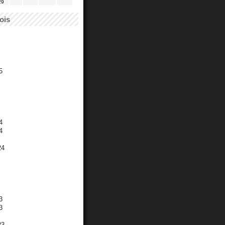
29
ois
5
4
4
24
3
3
23