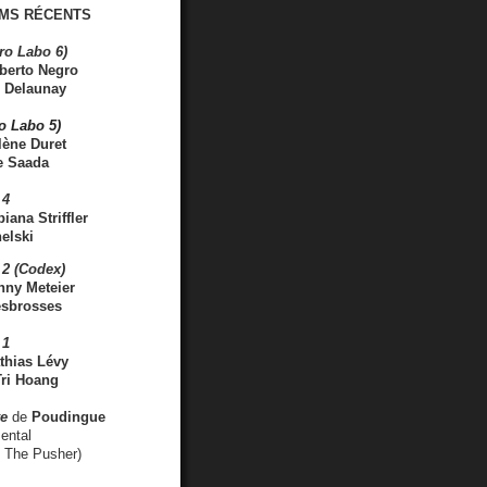
MS RÉCENTS
ro Labo 6)
berto Negro
 Delaunay
ro Labo 5)
lène Duret
e Saada
 4
iana Striffler
elski
2 (Codex)
nny Meteier
esbrosses
 1
thias Lévy
ri Hoang
ve
de
Poudingue
ental
. The Pusher)