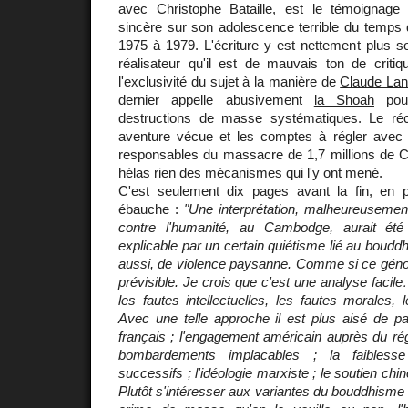
avec
Christophe Bataille
, est le témoignage
sincère sur son adolescence terrible du temps
1975 à 1979. L'écriture y est nettement plus s
réalisateur qu'il est de mauvais ton de critiqu
l'exclusivité du sujet à la manière de
Claude La
dernier appelle abusivement
la Shoah
pour
destructions de masse systématiques. Le récit
aventure vécue et les comptes à régler ave
responsables du massacre de 1,7 millions de 
hélas rien des mécanismes qui l'y ont mené.
C'est seulement dix pages avant la fin, en 
ébauche :
"Une interprétation, malheureusemen
contre l'humanité, au Cambodge, aurait été 
explicable par un certain quiétisme lié au bouddh
aussi, de violence paysanne. Comme si ce génocid
prévisible. Je crois que c'est une analyse facil
les fautes intellectuelles, les fautes morales, 
Avec une telle approche il est plus aisé de pa
français ; l'engagement américain auprès du ré
bombardements implacables ; la faibless
successifs ; l'idéologie marxiste ; le soutien chino
Plutôt s'intéresser aux variantes du bouddhisme q