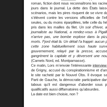
roman, fiction dont nous reconnaîtrons les raci
jours dans le journal. La dette des États laiss
scénarios, mais les pires risquent de se vivre da
s'élèvent contre les versions officielles de l'i
seules, ou du moins éparpillées, telle celle du hé
pris dans les mailles du filet.
Un soir d’hiver, 
journaliste au National, a rendez-vous à Pigal
n’arrive pas, une bombe explose dans la piz
morts. Fjord était là. Un détail l’a frappé: aucun p
cette zone habituellement sous haute survei
gouvernement, relayé par la presse, accus
gangrènent la capitale et y déversent une nouv
(Carnets Nord, ed. Montparnasse).
Ce matin, Lors m'envoie l'intéressante
intervie
de Grigny, accusé du conspirationnisme et d'an
le site racheté par le Nouvel Obs. Il évoque s
Parti de Gauche, la démocratie participative dan
tabous qu'il est dangereux d'aborder sous p
qualificatifs aussi diffamatoires qu'absurdes.
La date est bien choisie, non ?