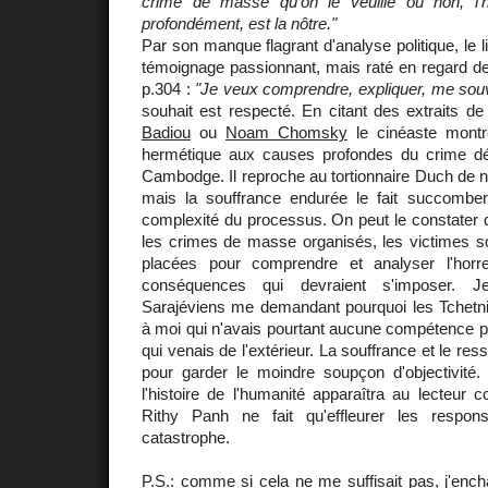
crime de masse qu'on le veuille ou non, l'
profondément, est la nôtre."
Par son manque flagrant d'analyse politique, le 
témoignage passionnant, mais raté en regard d
p.304 :
"Je veux comprendre, expliquer, me sou
souhait est respecté. En citant des extraits d
Badiou
ou
Noam Chomsky
le cinéaste montre
hermétique aux causes profondes du crime dél
Cambodge. Il reproche au tortionnaire Duch de n'
mais la souffrance endurée le fait succombe
complexité du processus. On peut le constater da
les crimes de masse organisés, les victimes s
placées pour comprendre et analyser l'horre
conséquences qui devraient s'imposer.
Sarajéviens me demandant pourquoi les Tchetnik
à moi qui n'avais pourtant aucune compétence p
qui venais de l'extérieur. La souffrance et le res
pour garder le moindre soupçon d'objectivité. 
l'histoire de l'humanité apparaîtra au lecteu
Rithy Panh ne fait qu'effleurer les respons
catastrophe.
P.S.: comme si cela ne me suffisait pas, j'ench