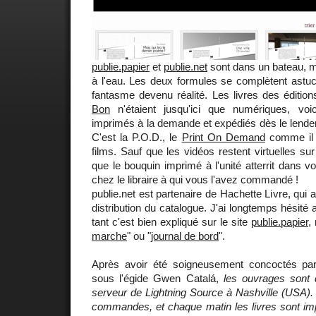
publie.papier
et
publie.net
sont dans un bateau, 
à l'eau. Les deux formules se complètent astuc
fantasme devenu réalité. Les livres des éditio
Bon
n'étaient jusqu'ici que numériques, voic
imprimés à la demande et expédiés dès le lend
C'est la P.O.D., le
Print On Demand
comme il 
films. Sauf que les vidéos restent virtuelles sur
que le bouquin imprimé à l'unité atterrit dans vo
chez le libraire à qui vous l'avez commandé !
publie.net est partenaire de Hachette Livre, qui a
distribution du catalogue. J'ai longtemps hésité a
tant c'est bien expliqué sur le site
publie.papier
,
marche
" ou "
journal de bord
".
Après avoir été soigneusement concoctés par 
sous l'égide Gwen Catalá,
les ouvrages sont 
serveur de Lightning Source à Nashville (USA). 
commandes, et chaque matin les livres sont im