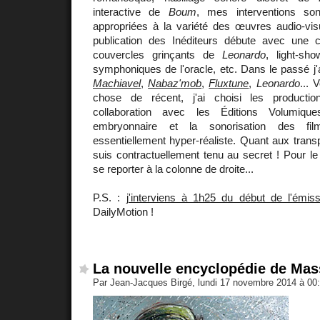
interactive de
Boum
, mes interventions sont
appropriées à la variété des œuvres audio-vis
publication des Inéditeurs débute avec une co
couvercles grinçants de
Leonardo
, light-sho
symphoniques de l'oracle, etc. Dans le passé j
Machiavel
,
Nabaz'mob
,
Fluxtune
,
Leonardo
... 
chose de récent, j'ai choisi les productio
collaboration avec les Éditions Volumiqu
embryonnaire et la sonorisation des f
essentiellement hyper-réaliste. Quant aux trans
suis contractuellement tenu au secret ! Pour l
se reporter à la colonne de droite...
P.S. :
j'interviens à 1h25 du début de l'émiss
DailyMotion !
La nouvelle encyclopédie de Mas
Par Jean-Jacques Birgé, lundi 17 novembre 2014 à 00