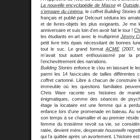
La nouvelle encyclopédie de Masse
et
Outside
s'empare du cinéma
, le coffret
Building Stories
d
français et publié par Delcourt séduira les ama
et de livres-objets les plus exigeants. Je me 
anniversaire et suis loin d'en avoir fait le tour !
Ch
les étudiants en art avec le multiprimé
Jimmy Co
petit livre très épais nécessitant de bonnes lun
tout le suc. Le grand format
ACME
(2007, to
m'avait tout autant enthousiasmé par la p
l'enchevêtrement des narrations.
Building Stories
enfonce le clou en laissant le l
parmi les 14 fascicules de tailles différentes
coffret cartonné. Libre à chacun de construire l
immeuble où les questions familiales peuven
Chris Ware raconte ses histoires de maniè
énigmatiques, comme des séances de psycha
étage la locataire est une femme qui a per
enfance lors d'une promenade en bateau. Au 
son temps à se chamailler et au premier réside l
femme du troisième revoit sa vie, se considé
ratée, devient mère,
desperate housewife
regret
qui l'a quittée après un avortement. L'histoire 