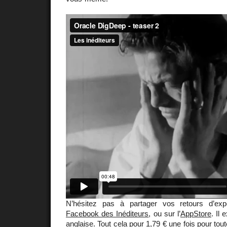
N’hésitez pas à partager vos retours d’ex
Facebook des Inéditeurs
, ou sur l’
AppStore
. Il
anglaise
. Tout cela pour 1,79 € une fois pour t