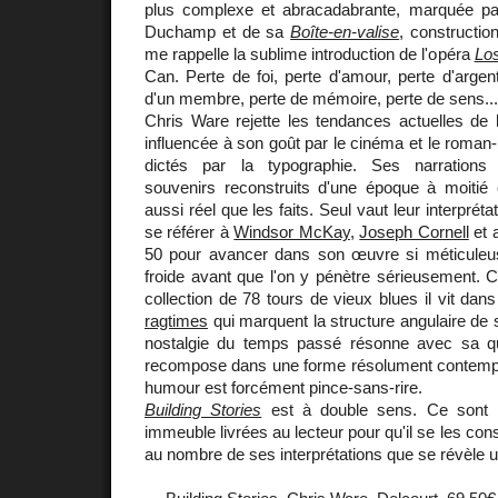
plus complexe et abracadabrante, marquée par
Duchamp et de sa
Boîte-en-valise
, constructio
me rappelle la sublime introduction de l'opéra
Los
Can. Perte de foi, perte d'amour, perte d'argent
d'un membre, perte de mémoire, perte de sens...
Chris Ware rejette les tendances actuelles de 
influencée à son goût par le cinéma et le roman
dictés par la typographie. Ses narrations s
souvenirs reconstruits d'une époque à moitié 
aussi réel que les faits. Seul vaut leur interprét
se référer à
Windsor McKay
,
Joseph Cornell
et 
50 pour avancer dans son œuvre si méticuleuse
froide avant que l'on y pénètre sérieusement
collection de 78 tours de vieux blues il vit da
ragtimes
qui marquent la structure angulaire de 
nostalgie du temps passé résonne avec sa qu
recompose dans une forme résolument contempo
humour est forcément pince-sans-rire.
Building Stories
est à double sens. Ce sont le
immeuble livrées au lecteur pour qu'il se les cons
au nombre de ses interprétations que se révèle 