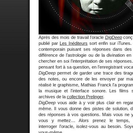
Après des mois de travail l'oracle
DigDeep
conçu
publié par
Les Inéditeurs
sort enfin sur iTunes
contemporain puisant ses réponses dans des e
différence de l’astrologie ou de la divination en
chercher en soi l’interprétation de ses réponses.
pensant fort à sa question, en l’enregistrant voca
DigDeep
permet de garder une trace des tirage
des notes, ou encore de les envoyer par mai
réalisé le graphisme, Mathias Franck l'a progr
la musique et l'interface sonore. Les films 
archives de la
collection Prelinger
.
DigDeep
vous aide à y voir plus clair en rega
même. Il vous donne des pistes de solution, 
des réponses à vos questions. Mais vous ne 
vous y mettez… Alors prenez le temps, c
interroger l’oracle, isolez-vous au besoin. So
vous-même.