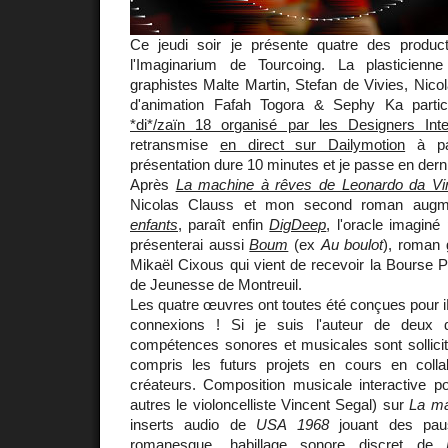
Ce jeudi soir je présente quatre des produ
l'Imaginarium de Tourcoing. La plasticienn
graphistes Malte Martin, Stefan de Vivies, Nicol
d'animation Fafah Togora & Sephy Ka parti
*di*/zaïn 18 organisé par les Designers Inter
retransmise
en direct sur Dailymotion
à par
présentation dure 10 minutes et je passe en derni
Après
La machine à rêves de Leonardo da Vi
Nicolas Clauss et mon second roman aug
enfants
, paraît enfin
DigDeep
, l'oracle imagin
présenterai aussi
Boum
(ex
Au boulot
), roman 
Mikaël Cixous qui vient de recevoir la Bourse P
de Jeunesse de Montreuil.
Les quatre œuvres ont toutes été conçues pour iPa
connexions ! Si je suis l'auteur de deux 
compétences sonores et musicales sont sollicit
compris les futurs projets en cours en colla
créateurs. Composition musicale interactive p
autres le violoncelliste Vincent Segal) sur
La ma
inserts audio de
USA 1968
jouant des pau
romanesque, habillage sonore discret de