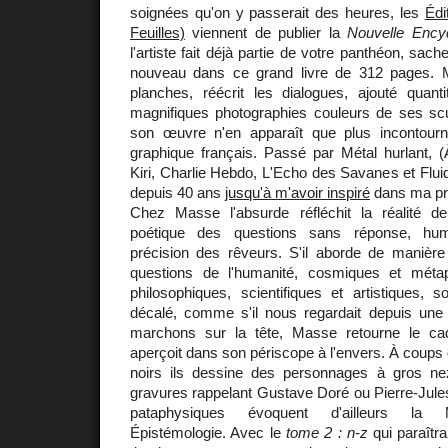
soignées qu'on y passerait des heures, les
Édi
Feuilles)
viennent de publier la
Nouvelle Ency
l'artiste fait déjà partie de votre panthéon, sac
nouveau dans ce grand livre de 312 pages. 
planches, réécrit les dialogues, ajouté quanti
magnifiques photographies couleurs de ses scul
son œuvre n'en apparaît que plus incontour
graphique français. Passé par Métal hurlant, (
Kiri, Charlie Hebdo, L'Echo des Savanes et Fluid
depuis 40 ans
jusqu'à m'avoir inspiré
dans ma pr
Chez Masse l'absurde réfléchit la réalité d
poétique des questions sans réponse, hu
précision des rêveurs. S'il aborde de manière 
questions de l'humanité, cosmiques et métap
philosophiques, scientifiques et artistiques, 
décalé, comme s'il nous regardait depuis une 
marchons sur la tête, Masse retourne le cad
aperçoit dans son périscope à l'envers. À coups 
noirs ils dessine des personnages à gros 
gravures rappelant Gustave Doré ou Pierre-Jules
pataphysiques évoquent d'ailleurs la 
Épistémologie. Avec le
tome 2 : n-z
qui paraîtra