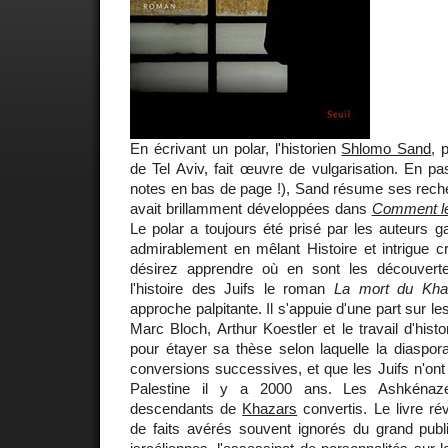
En écrivant un polar, l'historien
Shlomo Sand
, 
de Tel Aviv, fait œuvre de vulgarisation. En pas
notes en bas de page !), Sand résume ses reche
avait brillamment développées dans
Comment le 
Le polar a toujours été prisé par les auteurs g
admirablement en mêlant Histoire et intrigue cri
désirez apprendre où en sont les découverte
l'histoire des Juifs le roman
La mort du Kha
approche palpitante. Il s'appuie d'une part sur le
Marc Bloch, Arthur Koestler et le travail d'his
pour étayer sa thèse selon laquelle la diaspora 
conversions successives, et que les Juifs n'on
Palestine il y a 2000 ans. Les Ashkénaze
descendants de
Khazars
convertis. Le livre ré
de faits avérés souvent ignorés du grand publi